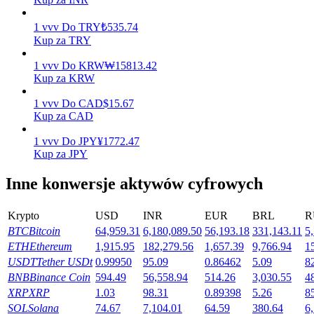
Zarabiać
1
vvv
Do
TRY
₺
535.74
Kup za TRY
1
vvv
Do
KRW
₩
15813.42
Kup za KRW
1
vvv
Do
CAD
$
15.67
Kup za CAD
1
vvv
Do
JPY
¥
1772.47
Kup za JPY
Mocna Świnka
Inne konwersje aktywów cyfrowych
Codziennie zdobywaj konkurencyjne nagrody
Krypto
USD
INR
EUR
BRL
R
BTC
Bitcoin
64,959.31
6,180,089.50
56,193.18
331,143.11
5
ETH
Ethereum
1,915.95
182,279.56
1,657.39
9,766.94
1
USDT
Tether USDt
0.99950
95.09
0.86462
5.09
8
BNB
Binance Coin
594.49
56,558.94
514.26
3,030.55
4
XRP
XRP
1.03
98.31
0.89398
5.26
8
SOL
Solana
74.67
7,104.01
64.59
380.64
6