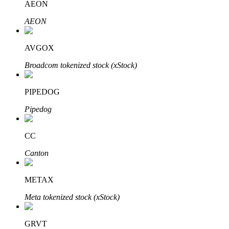
AEON
AEON
Blokady BTR
AVGOX
Ekskluzywne inwestycje dla posiadaczy BTR
Broadcom tokenized stock (xStock)
PIPEDOG
Pipedog
CC
Canton
Pożyczki
Usługa pożyczek wspieranych kryptowalutami
METAX
Meta tokenized stock (xStock)
GRVT