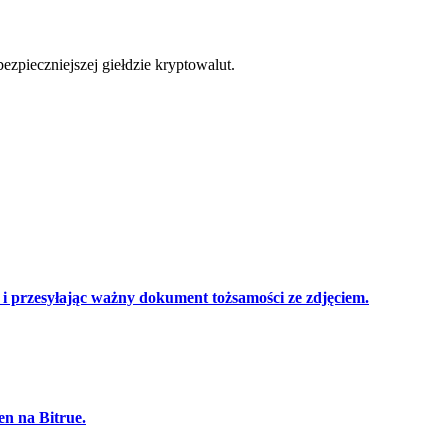
cji
zpieczniejszej giełdzie kryptowalut.
 przesyłając ważny dokument tożsamości ze zdjęciem.
en na Bitrue.