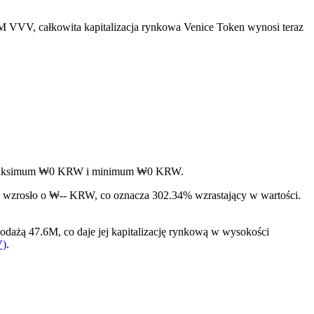
M VVV, całkowita kapitalizacja rynkowa Venice Token wynosi teraz
jąc maksimum ₩0 KRW i minimum ₩0 KRW.
o wzrosło o ₩-- KRW, co oznacza 302.34% wzrastający w wartości.
dażą 47.6M, co daje jej kapitalizację rynkową w wysokości
V)
.