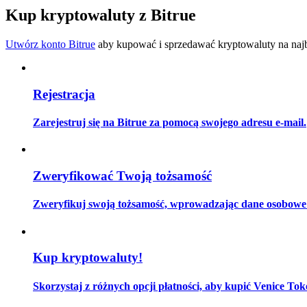
Zostań traderem kopiującym
Kup kryptowaluty z Bitrue
Ciesz się podziałem zysków i prowizjami z kopiowania transak
Utwórz konto Bitrue
aby kupować i sprzedawać kryptowaluty na najbe
Rejestracja
Zarejestruj się na Bitrue za pomocą swojego adresu e-mail.
Informacja
Zweryfikować Twoją tożsamość
Analiza Big Data, w tym informacje handlowe itp.
Zweryfikuj swoją tożsamość, wprowadzając dane osobowe i
Kup kryptowaluty!
Skorzystaj z różnych opcji płatności, aby kupić Venice Tok