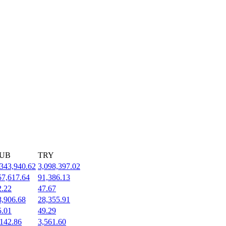
UB
TRY
,343,940.62
3,098,397.02
57,617.64
91,386.13
2.22
47.67
8,906.68
28,355.91
5.01
49.29
,142.86
3,561.60