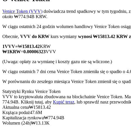
Venice Token (VVV)
doświadcza trend spadkowy w tym tygodniu, z
około ₩774.94B KRW.
W ciągu ostatnich 24 godzin wolumen handlowy Venice Token os
Kontrakty terminowe COIN-M
Obecnie,
VVV do KRW
kurs wymiany
wynosi ₩15813.42 KRW 
Kontrakty terminowe na kryptowaluty
1
VVV
=
₩
15813.42
KRW
₩
1
KRW
=
0.00006323
VVV
TradFi
(Uwaga: opłaty za wymianę i koszty gazu nie są wliczone.)
Instrumenty pochodne na akcje, forex, metale szlachetne i towa
W ciągu ostatnich 7 dni cena Venice Token zmieniła się o spadło o 4
W porównaniu do zeszłego miesiąca Venice Token zmienił się o spa
Statystyki Rynku Venice Token
VVV to kryptowaluta zbudowana na blockchainie Venice Token. Ma m
774.94B. Kliknij tutaj, aby
Kupić teraz
, lub sprawdź nasz przewodni
Aktualna cena
₩
15813.42
Krążąca podaż
47.6M
Kapitalizacja rynkowa
₩
774.94B
Wolumen (24h)
₩
13.13K
Kontrakty terminowe na USDC