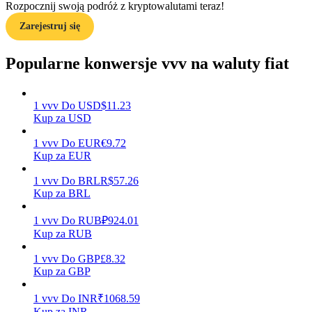
Rozpocznij swoją podróż z kryptowalutami teraz!
Zarejestruj się
Przewodnik
Przewodnik dla początkujących dotyczący kontraktów futures
Popularne konwersje vvv na waluty fiat
1
vvv
Do
USD
$
11.23
Kup za USD
1
vvv
Do
EUR
€
9.72
Kup za EUR
1
vvv
Do
BRL
R$
57.26
Kup za BRL
Strategie handlowe
Dowiedz się, jak zachować rentowność
1
vvv
Do
RUB
₽
924.01
Kup za RUB
1
vvv
Do
GBP
£
8.32
Kup za GBP
1
vvv
Do
INR
₹
1068.59
Kup za INR