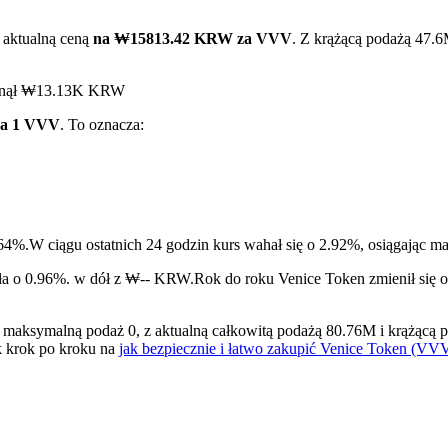
 aktualną ceną
na ₩15813.42 KRW za VVV
. Z krążącą podażą 47.6
iągnął ₩13.13K KRW
za 1 VVV
. To oznacza:
ry
.64%.
W ciągu ostatnich 24 godzin kurs wahał się o 2.92%, osiąga
dła o 0.96%. w dół z ₩-- KRW.
Rok do roku Venice Token zmienił się 
aksymalną podaż 0, z aktualną całkowitą podażą 80.76M i krążącą po
k krok po kroku na
jak bezpiecznie i łatwo zakupić Venice Token (VV