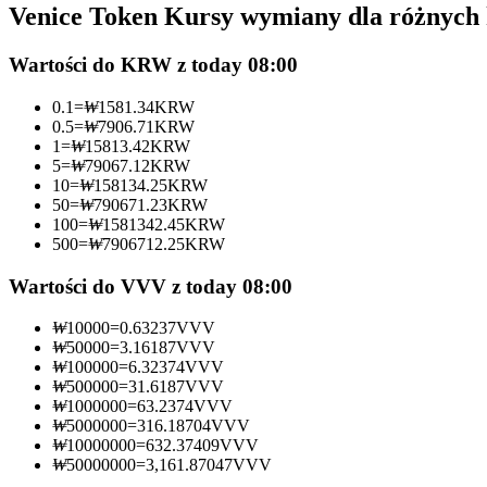
Venice Token Kursy wymiany dla różnych
Kontrakty futures wykorzystujące USDC jako zabezpieczenie
Wartości do KRW z today 08:00
0.1
=
₩
1581.34
KRW
0.5
=
₩
7906.71
KRW
1
=
₩
15813.42
KRW
5
=
₩
79067.12
KRW
10
=
₩
158134.25
KRW
50
=
₩
790671.23
KRW
100
=
₩
1581342.45
KRW
500
=
₩
7906712.25
KRW
Kopiowanie Transakcji
Dołącz do najlepszych traderów
Wartości do VVV z today 08:00
₩
10000
=
0.63237
VVV
₩
50000
=
3.16187
VVV
₩
100000
=
6.32374
VVV
₩
500000
=
31.6187
VVV
₩
1000000
=
63.2374
VVV
₩
5000000
=
316.18704
VVV
₩
10000000
=
632.37409
VVV
₩
50000000
=
3,161.87047
VVV