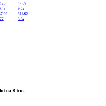
2.25
47.69
6.43
9.52
37.99
311.92
.77
3.34
okenach
lut na
Bitrue
.