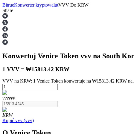
Bitrue
Konwerter kryptowalut
VVV
Do
KRW
Share
Kontrakty terminowe
Konwertuj Venice Token
vvv
na South Ko
1 VVV = ₩15813.42 KRW
VVV na KRW: 1 Venice Token konwertuje na ₩15813.42 KRW na A
Kontrakty terminowe na USDT
vvv
vvv
Kontrakty futures wykorzystujące USDT jako zabezpieczenie
KRW
Kupić
vvv
(
vvv
)
O Venice Token