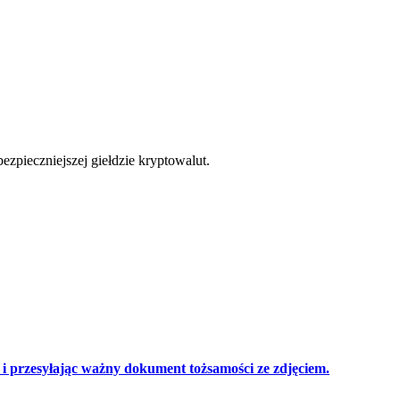
cji
zpieczniejszej giełdzie kryptowalut.
 przesyłając ważny dokument tożsamości ze zdjęciem.