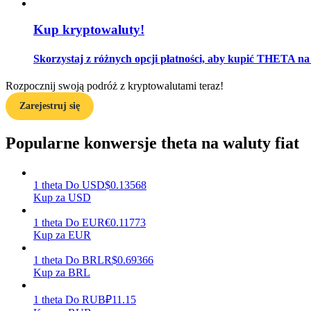
Kup kryptowaluty!
Przewodnik
Przewodnik dla początkujących dotyczący kontraktów futures
Skorzystaj z różnych opcji płatności, aby kupić THETA na 
Rozpocznij swoją podróż z kryptowalutami teraz!
Zarejestruj się
Popularne konwersje theta na waluty fiat
1
theta
Do
USD
$
0.13568
Strategie handlowe
Kup za USD
Dowiedz się, jak zachować rentowność
1
theta
Do
EUR
€
0.11773
Kup za EUR
1
theta
Do
BRL
R$
0.69366
Kup za BRL
1
theta
Do
RUB
₽
11.15