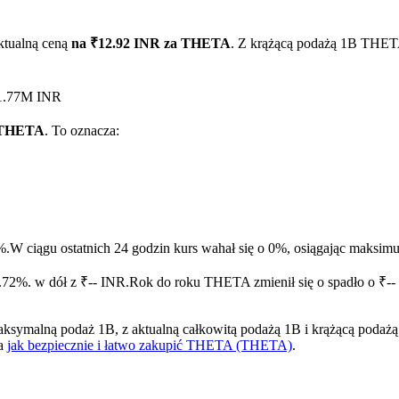
ktualną ceną
na ₹12.92 INR za THETA
. Z krążącą podażą 1B THETA
₹1.77M INR
1 THETA
. To oznacza:
ry
%.
W ciągu ostatnich 24 godzin kurs wahał się o 0%, osiągając maks
.72%. w dół z ₹-- INR.
Rok do roku THETA zmienił się o spadło o ₹--
alną podaż 1B, z aktualną całkowitą podażą 1B i krążącą podażą 1B
na
jak bezpiecznie i łatwo zakupić THETA (THETA)
.