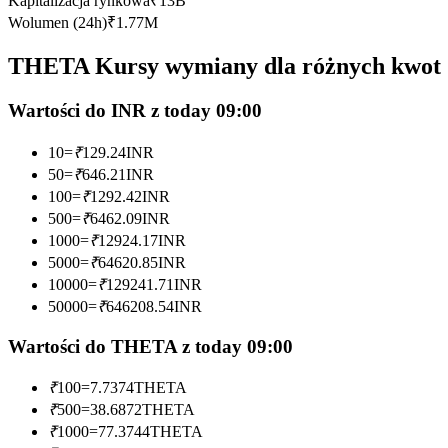
Kapitalizacja rynkowa
₹
13B
Kontrakty futures wykorzystujące USDC jako zabezpieczenie
Wolumen (24h)
₹
1.77M
THETA Kursy wymiany dla różnych kwot
Wartości do INR z today 09:00
10
=
₹
129.24
INR
50
=
₹
646.21
INR
100
=
₹
1292.42
INR
500
=
₹
6462.09
INR
Kopiowanie Transakcji
1000
=
₹
12924.17
INR
Dołącz do najlepszych traderów
5000
=
₹
64620.85
INR
10000
=
₹
129241.71
INR
50000
=
₹
646208.54
INR
Wartości do THETA z today 09:00
₹
100
=
7.7374
THETA
₹
500
=
38.6872
THETA
₹
1000
=
77.3744
THETA