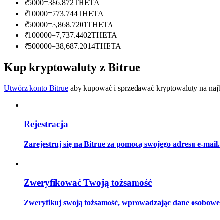
₹
5000
=
386.872
THETA
Zostań traderem kopiującym
₹
10000
=
773.744
THETA
Ciesz się podziałem zysków i prowizjami z kopiowania transak
₹
50000
=
3,868.7201
THETA
₹
100000
=
7,737.4402
THETA
₹
500000
=
38,687.2014
THETA
Kup kryptowaluty z Bitrue
Utwórz konto Bitrue
aby kupować i sprzedawać kryptowaluty na najbe
Rejestracja
Informacja
Analiza Big Data, w tym informacje handlowe itp.
Zarejestruj się na Bitrue za pomocą swojego adresu e-mail.
Zweryfikować Twoją tożsamość
Zweryfikuj swoją tożsamość, wprowadzając dane osobowe i