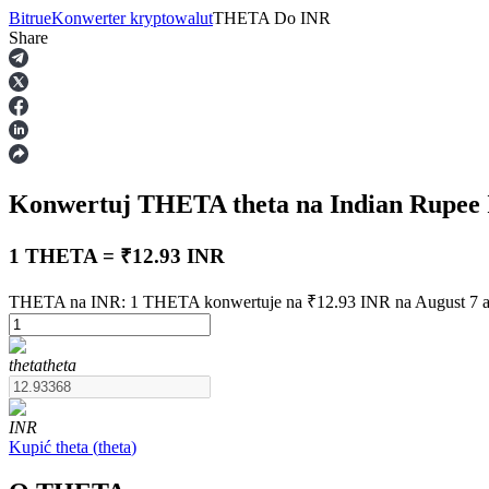
Bitrue
Konwerter kryptowalut
THETA
Do
INR
Share
Kontrakty terminowe
Konwertuj THETA
theta
na Indian Rupee
1 THETA = ₹12.93 INR
THETA na INR: 1 THETA konwertuje na ₹12.93 INR na August 7 a
Kontrakty terminowe na USDT
theta
theta
Kontrakty futures wykorzystujące USDT jako zabezpieczenie
INR
Kupić
theta
(
theta
)