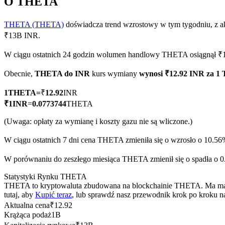
O THETA
THETA (THETA)
doświadcza trend wzrostowy w tym tygodniu, z a
₹13B INR.
Kontrakty terminowe COIN-M
W ciągu ostatnich 24 godzin wolumen handlowy THETA osiągnął 
Kontrakty terminowe na kryptowaluty
Obecnie,
THETA do INR
kurs wymiany
wynosi ₹12.92 INR za 
1
THETA
=
₹
12.92
INR
TradFi
₹
1
INR
=
0.0773744
THETA
Instrumenty pochodne na akcje, forex, metale szlachetne i towa
(Uwaga: opłaty za wymianę i koszty gazu nie są wliczone.)
W ciągu ostatnich 7 dni cena THETA zmieniła się o wzrosło o 10.56
W porównaniu do zeszłego miesiąca THETA zmienił się o spadła o 0
Statystyki Rynku THETA
THETA to kryptowaluta zbudowana na blockchainie THETA. Ma maksym
tutaj, aby
Kupić teraz
, lub sprawdź nasz przewodnik krok po kroku 
Aktualna cena
₹
12.92
Krążąca podaż
1B
Kontrakty terminowe na USDC