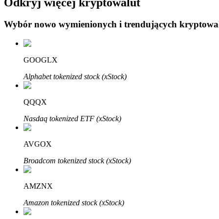
Odkryj więcej kryptowalut
Wybór nowo wymienionych i trendujących kryptowa
Blokady BTR
Ekskluzywne inwestycje dla posiadaczy BTR
GOOGLX
Alphabet tokenized stock (xStock)
QQQX
Nasdaq tokenized ETF (xStock)
AVGOX
Pożyczki
Broadcom tokenized stock (xStock)
Usługa pożyczek wspieranych kryptowalutami
AMZNX
Amazon tokenized stock (xStock)