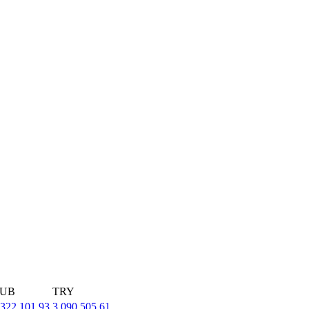
UB
TRY
,322,101.93
3,090,505.61