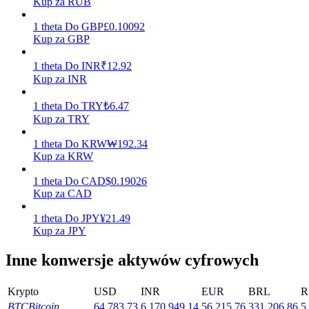
Kup za RUB
Zarabiać
1
theta
Do
GBP
£
0.10092
Kup za GBP
1
theta
Do
INR
₹
12.92
Kup za INR
1
theta
Do
TRY
₺
6.47
Kup za TRY
1
theta
Do
KRW
₩
192.34
Kup za KRW
Mocna Świnka
1
theta
Do
CAD
$
0.19026
Codziennie zdobywaj konkurencyjne nagrody
Kup za CAD
1
theta
Do
JPY
¥
21.49
Kup za JPY
Inne konwersje aktywów cyfrowych
Krypto
USD
INR
EUR
BRL
R
BTC
Bitcoin
64,783.73
6,170,949.14
56,215.76
331,206.86
5