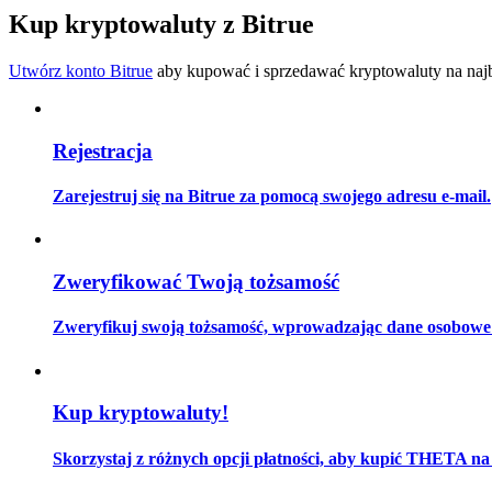
Zostań traderem kopiującym
Kup kryptowaluty z Bitrue
Ciesz się podziałem zysków i prowizjami z kopiowania transak
Utwórz konto Bitrue
aby kupować i sprzedawać kryptowaluty na najbe
Rejestracja
Zarejestruj się na Bitrue za pomocą swojego adresu e-mail.
Informacja
Zweryfikować Twoją tożsamość
Analiza Big Data, w tym informacje handlowe itp.
Zweryfikuj swoją tożsamość, wprowadzając dane osobowe i
Kup kryptowaluty!
Skorzystaj z różnych opcji płatności, aby kupić THETA na 