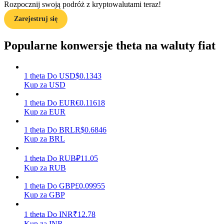
Rozpocznij swoją podróż z kryptowalutami teraz!
Zarejestruj się
Przewodnik
Przewodnik dla początkujących dotyczący kontraktów futures
Popularne konwersje theta na waluty fiat
1
theta
Do
USD
$
0.1343
Kup za USD
1
theta
Do
EUR
€
0.11618
Kup za EUR
1
theta
Do
BRL
R$
0.6846
Kup za BRL
Strategie handlowe
Dowiedz się, jak zachować rentowność
1
theta
Do
RUB
₽
11.05
Kup za RUB
1
theta
Do
GBP
£
0.09955
Kup za GBP
1
theta
Do
INR
₹
12.78
Kup za INR