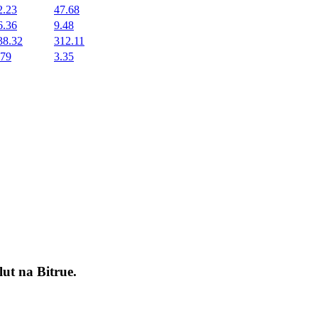
2.23
47.68
6.36
9.48
38.32
312.11
.79
3.35
okenach
lut na
Bitrue
.