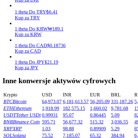
Zarabiać
1
theta
Do
TRY
₺
6.41
Kup za TRY
1
theta
Do
KRW
₩
189.1
Kup za KRW
1
theta
Do
CAD
$
0.18736
Kup za CAD
1
theta
Do
JPY
¥
21.19
Kup za JPY
Mocna Świnka
Inne konwersje aktywów cyfrowych
Codziennie zdobywaj konkurencyjne nagrody
Krypto
USD
INR
EUR
BRL
R
BTC
Bitcoin
64,973.07
6,181,613.57
56,205.09
331,187.26
5
ETH
Ethereum
1,918.99
182,575.15
1,660.02
9,781.68
1
USDT
Tether USDt
0.99931
95.07
0.86445
5.09
8
BNB
Binance Coin
595.71
56,677.32
515.32
3,036.55
4
XRP
XRP
1.03
98.88
0.89909
5.29
8
SOL
Solana
75.52
7,185.07
65.32
384.94
6