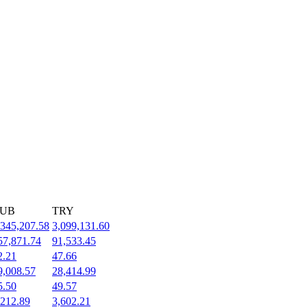
UB
TRY
,345,207.58
3,099,131.60
57,871.74
91,533.45
2.21
47.66
9,008.57
28,414.99
5.50
49.57
,212.89
3,602.21