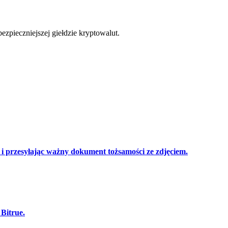
cji
zpieczniejszej giełdzie kryptowalut.
 przesyłając ważny dokument tożsamości ze zdjęciem.
Bitrue.