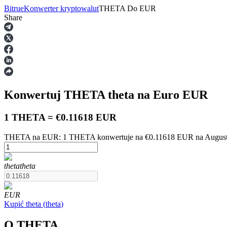
Bitrue
Konwerter kryptowalut
THETA
Do
EUR
Share
Kontrakty terminowe
Konwertuj THETA
theta
na Euro
EUR
1 THETA = €0.11618 EUR
THETA na EUR: 1 THETA konwertuje na €0.11618 EUR na August
Kontrakty terminowe na USDT
theta
theta
Kontrakty futures wykorzystujące USDT jako zabezpieczenie
EUR
Kupić
theta
(
theta
)
O THETA