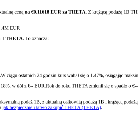
ktualną ceną
na €0.11618 EUR za THETA
. Z krążącą podażą 1B TH
€1.4M EUR
za 1 THETA
. To oznacza:
ry
.
W ciągu ostatnich 24 godzin kurs wahał się o 1.47%, osiągając ma
.18%. w dół z €-- EUR.
Rok do roku THETA zmienił się o spadło o €-
alną podaż 1B, z aktualną całkowitą podażą 1B i krążącą podażą 1B
na
jak bezpiecznie i łatwo zakupić THETA (THETA)
.