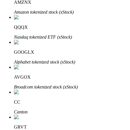
AMZNX
Amazon tokenized stock (xStock)
Blokady BTR
QQQX
Ekskluzywne inwestycje dla posiadaczy BTR
Nasdaq tokenized ETF (xStock)
GOOGLX
Alphabet tokenized stock (xStock)
AVGOX
Broadcom tokenized stock (xStock)
Pożyczki
Usługa pożyczek wspieranych kryptowalutami
CC
Canton
GRVT