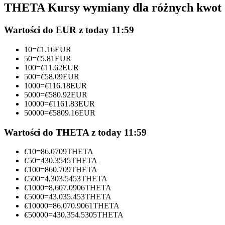
THETA Kursy wymiany dla różnych kwot
Kontrakty futures wykorzystujące USDC jako zabezpieczenie
Wartości do EUR z today 11:59
10
=
€
1.16
EUR
50
=
€
5.81
EUR
100
=
€
11.62
EUR
500
=
€
58.09
EUR
1000
=
€
116.18
EUR
5000
=
€
580.92
EUR
10000
=
€
1161.83
EUR
50000
=
€
5809.16
EUR
Kopiowanie Transakcji
Dołącz do najlepszych traderów
Wartości do THETA z today 11:59
€
10
=
86.0709
THETA
€
50
=
430.3545
THETA
€
100
=
860.709
THETA
€
500
=
4,303.5453
THETA
€
1000
=
8,607.0906
THETA
€
5000
=
43,035.453
THETA
€
10000
=
86,070.9061
THETA
€
50000
=
430,354.5305
THETA