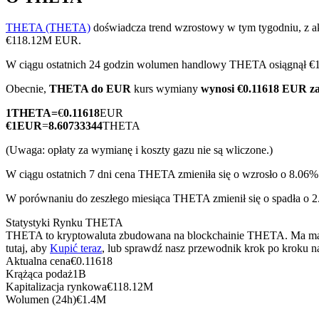
THETA (THETA)
doświadcza trend wzrostowy w tym tygodniu, z a
€118.12M EUR.
W ciągu ostatnich 24 godzin wolumen handlowy THETA osiągnął 
Kontrakty terminowe COIN-M
Obecnie,
THETA do EUR
kurs wymiany
wynosi €0.11618 EUR 
Kontrakty terminowe na kryptowaluty
1
THETA
=
€
0.11618
EUR
€
1
EUR
=
8.60733344
THETA
TradFi
(Uwaga: opłaty za wymianę i koszty gazu nie są wliczone.)
Instrumenty pochodne na akcje, forex, metale szlachetne i towa
W ciągu ostatnich 7 dni cena THETA zmieniła się o wzrosło o 8.06%
W porównaniu do zeszłego miesiąca THETA zmienił się o spadła o 2
Statystyki Rynku THETA
THETA to kryptowaluta zbudowana na blockchainie THETA. Ma maksym
tutaj, aby
Kupić teraz
, lub sprawdź nasz przewodnik krok po kroku 
Aktualna cena
€
0.11618
Krążąca podaż
1B
Kapitalizacja rynkowa
€
118.12M
Wolumen (24h)
€
1.4M
Kontrakty terminowe na USDC