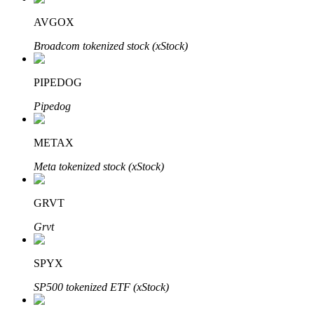
AVGOX
Broadcom tokenized stock (xStock)
PIPEDOG
Automatyczna inwestycja
Pipedog
Zdobądź długoterminowy zysk i elastyczne zainteresowania
METAX
Meta tokenized stock (xStock)
GRVT
Grvt
SPYX
Naucz się stakingu
SP500 tokenized ETF (xStock)
Dowiedz się, jak uzyskać dochód pasywny