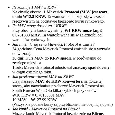
Ile kosztuje 1 MAV w KRW?
Na chwilę obecną,
1 Maverick Protocol (MAV jest wart
około ₩12.8 KRW.
Ta wartość aktualizuje się w czasie
rzeczywistym na podstawie bieżącego kursu rynkowego.
Ile MAV mogę dostać za 1 KRW?
Przy obecnym kursie wymiany,
₩1 KRW może kupić
0.0781333 MAV.
Ta wartość waha się w zależności od
warunków rynkowych.
Polecaj
Jak zmieniła się cena Maverick Protocol w czasie?
24 godziny:
Cena Maverick Protocol zmieniła się o
wzrosła
Zaproś przyjaciela, aby otrzymać nagrody pieniężne
od wczoraj.
30 dni:
Kurs MAV do KRW
spadła
w porównaniu do
BTC Welcome Rewards
zeszłego miesiąca.
1 rok:
Maverick Protocol odnotował
znaczny spadek ceny
w ciągu ostatniego roku.
Jak przekonwertować MAV na KRW?
Użyj naszego
MAV do KRW konwertera
na górze tej
strony, aby natychmiast przeliczyć Maverick Protocol na
South Korean Won. Oto kilka szybkich przykładów:
₩10 KRW = 0.78133301 MAV
10 MAV = ₩127.99 KRW
(Wszystkie podane kursy są przybliżone i nie obejmują opłat.)
Jak kupić 1 Maverick Protocol na Bitrue?
Możesz kupić Maverick Protocol bezpiecznie na
Bitrue
,