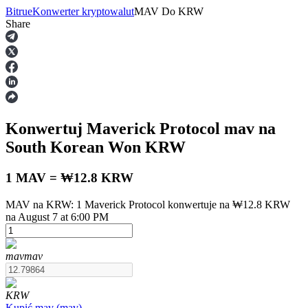
Bitrue
Konwerter kryptowalut
MAV
Do
KRW
Share
Kontrakty terminowe
Konwertuj Maverick Protocol
mav
na
South Korean Won
KRW
1 MAV = ₩12.8 KRW
MAV na KRW: 1 Maverick Protocol konwertuje na ₩12.8 KRW
Kontrakty terminowe na USDT
na August 7 at 6:00 PM
Kontrakty futures wykorzystujące USDT jako zabezpieczenie
mav
mav
KRW
Kupić
mav
(
mav
)