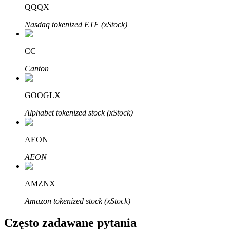
Bitrue
AI
QQQX
Nasdaq tokenized ETF (xStock)
CC
Canton
Bitruści Partnerzy
GOOGLX
Alphabet tokenized stock (xStock)
AEON
AEON
AMZNX
Afiliaci Bitrue
Amazon tokenized stock (xStock)
Aż do 65% prowizji!
Często zadawane pytania