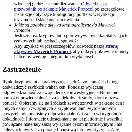
wiodącej giełdzie scentralizowanej.
Odwiedź nasz
BTC Welcome Rewards
przewodnik po zakupie Maverick Protocol
po szczegółowe
instrukcje dotyczące konfiguracji portfela, weryfikacji
Deposit & Trade BTC to Share 25000 USDT prize pool!
tożsamości i składania zamówienia.
Jakie są podobne aktywa kryptograficzne do Maverick
Protocol?
Jeśli szukasz kryptowalut o porównywalnych kapitalizacjach
rynkowych lub cechach, sprawdź:
Deposit CASHCAT & Win
Aby uzyskać więcej szczegółów, odwiedź naszą
stronę
aktywów Maverick Protocol
, aby odkryć pokrewne monety
Share 500000 CASHCAT prize pool
i altcoiny według kategorii lub wydajności.
Zastrzeżenie
Exclusive for BitMart Users
Rynki kryptowalut charakteryzują się dużą zmiennością i mogą
doświadczyć szybkich wahań cen. Ponosisz wyłączną
Register & Trade to Win 500,000 USDT
odpowiedzialność za swoje decyzje inwestycyjne, a Bitrue nie
ponosi odpowiedzialności za jakiekolwiek straty, które możesz
ponieść. Opieramy się na źródłach zewnętrznych w zakresie cen i
innych danych związanych z kryptowalutami wymienionymi
powyżej i nie ponosimy odpowiedzialności za ich wiarygodność i
Precious Metals Trading Carnival
dokładność. Informacje udostępniane na tej platformie i wszelkie
powiązane materiały służą wyłącznie celom informacyjnym i nie
Trade Gold & Silver · 33,333 USDT Bonus
należy ich uważać za poradę finansową lub inwestycyjną. Aby