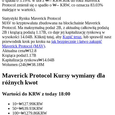
o spadła o 3.19%. w dół z ₩-- KRW.
Rok do roku Maverick
Kontrakty terminowe na USDC
Protocol zmienił się o spadło o ₩-- KRW, co oznacza 83.03%
malejące w wartości.
Kontrakty futures wykorzystujące USDC jako zabezpieczenie
Statystyki Rynku Maverick Protocol
MAV to kryptowaluta zbudowana na blockchainie Maverick
Protocol. Ma maksymalną podaż 2B, z aktualną całkowitą podażą
2B i krążącą podażą 1.17B, co daje jej kapitalizację rynkową w
wysokości 14.04B. Kliknij tutaj, aby
Kupić teraz
, lub sprawdź nasz
przewodnik krok po kroku na
jak bezpiecznie i łatwo zakupić
Maverick Protocol (MAV)
.
Aktualna cena
₩
12.8
Krążąca podaż
1.17B
Kapitalizacja rynkowa
₩
14.04B
Kopiowanie Transakcji
Wolumen (24h)
₩
38.18M
Dołącz do najlepszych traderów
Maverick Protocol Kursy wymiany dla
różnych kwot
Wartości do KRW z today 18:00
10
=
₩
127.99
KRW
50
=
₩
639.93
KRW
100
=
₩
1279.86
KRW