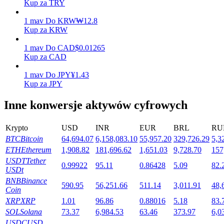
Kup za TRY
1
mav
Do
KRW
₩
12.8
Kup za KRW
Stawianie
1
mav
Do
CAD
$
0.01265
Wysokie zyski i natychmiastowy dostęp
Kup za CAD
1
mav
Do
JPY
¥
1.43
Kup za JPY
Inne konwersje aktywów cyfrowych
Krypto
USD
INR
EUR
BRL
RU
BTC
Bitcoin
64,694.07
6,158,083.10
55,957.20
329,726.29
5,3
ETH
Ethereum
1,908.82
181,696.62
1,651.03
9,728.70
157
Launchpool
USDT
Tether
0.99922
95.11
0.86428
5.09
82.
USDt
Elastyczne stawianie zakładów, aby zarabiać na popularnych
BNB
Binance
tokenach
590.95
56,251.66
511.14
3,011.91
48,
Coin
XRP
XRP
1.01
96.86
0.88016
5.18
83.
SOL
Solana
73.37
6,984.53
63.46
373.97
6,0
USDC
USD