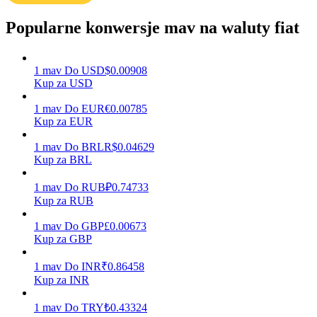
Popularne konwersje mav na waluty fiat
Zarabiać
1
mav
Do
USD
$
0.00908
Kup za USD
1
mav
Do
EUR
€
0.00785
Kup za EUR
1
mav
Do
BRL
R$
0.04629
Kup za BRL
1
mav
Do
RUB
₽
0.74733
Mocna Świnka
Kup za RUB
Codziennie zdobywaj konkurencyjne nagrody
1
mav
Do
GBP
£
0.00673
Kup za GBP
1
mav
Do
INR
₹
0.86458
Kup za INR
1
mav
Do
TRY
₺
0.43324