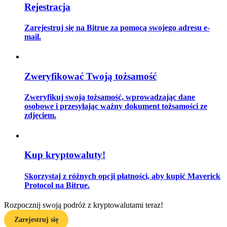
Rejestracja
Zarejestruj się na Bitrue za pomocą swojego adresu e-
mail.
Przewodnik
Przewodnik dla początkujących dotyczący kontraktów futures
Zweryfikować Twoją tożsamość
Zweryfikuj swoją tożsamość, wprowadzając dane
osobowe i przesyłając ważny dokument tożsamości ze
zdjęciem.
Kup kryptowaluty!
Strategie handlowe
Skorzystaj z różnych opcji płatności, aby kupić Maverick
Dowiedz się, jak zachować rentowność
Protocol na Bitrue.
Rozpocznij swoją podróż z kryptowalutami teraz!
Zarejestruj się