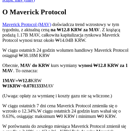
O Maverick Protocol
Maverick Protocol (MAV)
doświadcza trend wzrostowy w tym
Kontrakty terminowe COIN-M
tygodniu, z aktualną ceną
na ₩12.8 KRW za MAV
. Z krążącą
podażą 1.17B MAV, całkowita kapitalizacja rynkowa Maverick
Kontrakty terminowe na kryptowaluty
Protocol wynosi teraz około ₩14.04B KRW.
W ciągu ostatnich 24 godzin wolumen handlowy Maverick Protocol
osiągnął ₩38.18M KRW
TradFi
Obecnie,
MAV do KRW
kurs wymiany
wynosi ₩12.8 KRW za 1
Instrumenty pochodne na akcje, forex, metale szlachetne i
MAV
. To oznacza:
towary
1
MAV
=
₩
12.8
KRW
₩
1
KRW
=
0.0781333
MAV
(Uwaga: opłaty za wymianę i koszty gazu nie są wliczone.)
W ciągu ostatnich 7 dni cena Maverick Protocol zmieniła się o
wzrosło o 12.34%.
W ciągu ostatnich 24 godzin kurs wahał się o
9.63%, osiągając maksimum ₩0 KRW i minimum ₩0 KRW.
W porównaniu do zeszłego miesiąca Maverick Protocol zmienił się