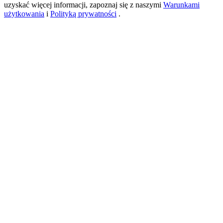
uzyskać więcej informacji, zapoznaj się z naszymi
Warunkami
użytkowania
i
Polityką prywatności
.
USDT New User Exclusive 10% APR
USDT Flexible Staking | Daily Rewards
BTC New User Exclusive: 6.5% APR
BTC Flexible Staking | Daily Rewards
Więcej wydarzeń