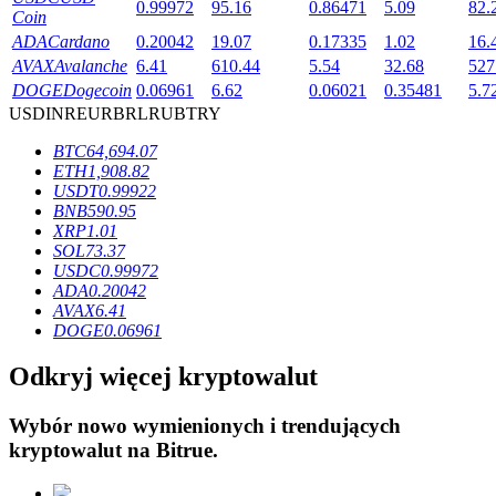
0.99972
95.16
0.86471
5.09
82.
Coin
ADA
Cardano
0.20042
19.07
0.17335
1.02
16.
AVAX
Avalanche
6.41
610.44
5.54
32.68
527
DOGE
Dogecoin
0.06961
6.62
0.06021
0.35481
5.7
USD
INR
EUR
BRL
RUB
TRY
Blokady BTR
BTC
64,694.07
Ekskluzywne inwestycje dla posiadaczy BTR
ETH
1,908.82
USDT
0.99922
BNB
590.95
XRP
1.01
SOL
73.37
USDC
0.99972
ADA
0.20042
AVAX
6.41
DOGE
0.06961
Odkryj więcej kryptowalut
Pożyczki
Wybór nowo wymienionych i trendujących
Usługa pożyczek wspieranych kryptowalutami
kryptowalut na
Bitrue
.