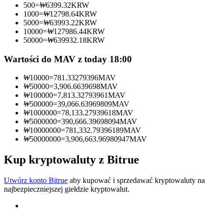
500
=
₩
6399.32
KRW
1000
=
₩
12798.64
KRW
Zostań traderem kopiującym
5000
=
₩
63993.22
KRW
10000
=
₩
127986.44
KRW
Ciesz się podziałem zysków i prowizjami z kopiowania
50000
=
₩
639932.18
KRW
transakcji
Wartości do MAV z today 18:00
₩
10000
=
781.33279396
MAV
₩
50000
=
3,906.6639698
MAV
₩
100000
=
7,813.32793961
MAV
₩
500000
=
39,066.63969809
MAV
₩
1000000
=
78,133.27939618
MAV
₩
5000000
=
390,666.39698094
MAV
₩
10000000
=
781,332.79396189
MAV
₩
50000000
=
3,906,663.96980947
MAV
Informacja
Analiza Big Data, w tym informacje handlowe itp.
Kup kryptowaluty z Bitrue
Utwórz konto Bitrue
aby kupować i sprzedawać kryptowaluty na
najbezpieczniejszej giełdzie kryptowalut.