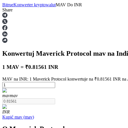
Bitrue
Konwerter kryptowalut
MAV
Do
INR
Share
Kontrakty terminowe
Konwertuj Maverick Protocol
mav
na Ind
1 MAV = ₹0.81561 INR
MAV na INR: 1 Maverick Protocol konwertuje na ₹0.81561 INR na 
Kontrakty terminowe na USDT
mav
mav
Kontrakty futures wykorzystujące USDT jako zabezpieczenie
INR
Kupić
mav
(
mav
)