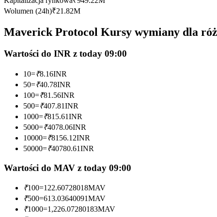
Kapitalizacja rynkowa
₹
949.22M
Kontrakty futures wykorzystujące USDC jako zabezpieczenie
Wolumen (24h)
₹
21.82M
Maverick Protocol Kursy wymiany dla ró
Wartości do INR z today 09:00
10
=
₹
8.16
INR
50
=
₹
40.78
INR
100
=
₹
81.56
INR
500
=
₹
407.81
INR
Kopiowanie Transakcji
1000
=
₹
815.61
INR
Dołącz do najlepszych traderów
5000
=
₹
4078.06
INR
10000
=
₹
8156.12
INR
50000
=
₹
40780.61
INR
Wartości do MAV z today 09:00
₹
100
=
122.60728018
MAV
₹
500
=
613.03640091
MAV
₹
1000
=
1,226.07280183
MAV