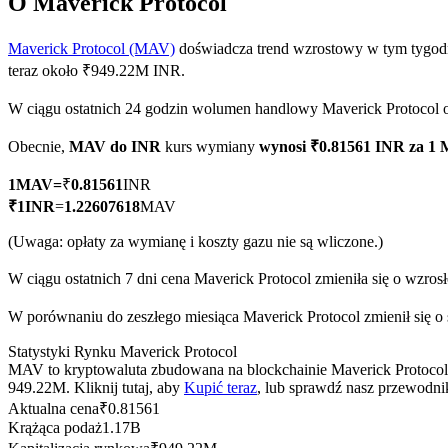
O Maverick Protocol
Maverick Protocol (MAV)
doświadcza trend wzrostowy w tym tygodn
teraz około ₹949.22M INR.
Kontrakty terminowe COIN-M
W ciągu ostatnich 24 godzin wolumen handlowy Maverick Protocol
Kontrakty terminowe na kryptowaluty
Obecnie,
MAV do INR
kurs wymiany
wynosi ₹0.81561 INR za 1
1
MAV
=
₹
0.81561
INR
TradFi
₹
1
INR
=
1.22607618
MAV
Instrumenty pochodne na akcje, forex, metale szlachetne i towa
(Uwaga: opłaty za wymianę i koszty gazu nie są wliczone.)
W ciągu ostatnich 7 dni cena Maverick Protocol zmieniła się o wzros
W porównaniu do zeszłego miesiąca Maverick Protocol zmienił się o 
Statystyki Rynku Maverick Protocol
MAV to kryptowaluta zbudowana na blockchainie Maverick Protocol. 
949.22M. Kliknij tutaj, aby
Kupić teraz
, lub sprawdź nasz przewodni
Aktualna cena
₹
0.81561
Krążąca podaż
1.17B
Kontrakty terminowe na USDC