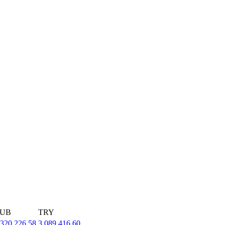
UB
TRY
,320,226.58
3,089,416.60