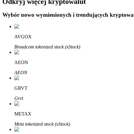
Odkryj więcej kryptowalut
Wybór nowo wymienionych i trendujących kryptowa
Blokady BTR
Ekskluzywne inwestycje dla posiadaczy BTR
AVGOX
Broadcom tokenized stock (xStock)
AEON
AEON
GRVT
Pożyczki
Grvt
Usługa pożyczek wspieranych kryptowalutami
METAX
Meta tokenized stock (xStock)