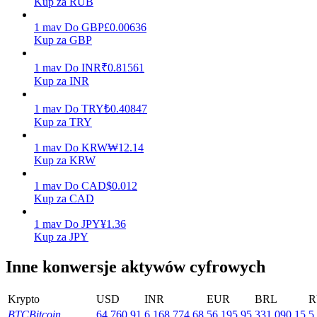
Kup za RUB
Zarabiać
1
mav
Do
GBP
£
0.00636
Kup za GBP
1
mav
Do
INR
₹
0.81561
Kup za INR
1
mav
Do
TRY
₺
0.40847
Kup za TRY
1
mav
Do
KRW
₩
12.14
Kup za KRW
Mocna Świnka
1
mav
Do
CAD
$
0.012
Codziennie zdobywaj konkurencyjne nagrody
Kup za CAD
1
mav
Do
JPY
¥
1.36
Kup za JPY
Inne konwersje aktywów cyfrowych
Krypto
USD
INR
EUR
BRL
R
BTC
Bitcoin
64,760.91
6,168,774.68
56,195.95
331,090.15
5