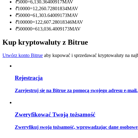
₹
5000
=
6,130.36400917
MAV
Zostań traderem kopiującym
₹
10000
=
12,260.72801834
MAV
Ciesz się podziałem zysków i prowizjami z kopiowania transak
₹
50000
=
61,303.64009173
MAV
₹
100000
=
122,607.28018346
MAV
₹
500000
=
613,036.4009173
MAV
Kup kryptowaluty z Bitrue
Utwórz konto Bitrue
aby kupować i sprzedawać kryptowaluty na najbe
Rejestracja
Informacja
Analiza Big Data, w tym informacje handlowe itp.
Zarejestruj się na Bitrue za pomocą swojego adresu e-mail.
Zweryfikować Twoją tożsamość
Zweryfikuj swoją tożsamość, wprowadzając dane osobowe i