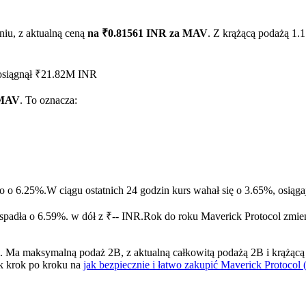
iu, z aktualną ceną
na ₹0.81561 INR za MAV
. Z krążącą podażą 1.
 osiągnął ₹21.82M INR
 MAV
. To oznacza:
ry
ło o 6.25%.
W ciągu ostatnich 24 godzin kurs wahał się o 3.65%, osi
spadła o 6.59%. w dół z ₹-- INR.
Rok do roku Maverick Protocol zmien
Ma maksymalną podaż 2B, z aktualną całkowitą podażą 2B i krążącą p
k krok po kroku na
jak bezpiecznie i łatwo zakupić Maverick Protoco