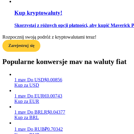
Kup kryptowaluty!
Przewodnik
Przewodnik dla początkujących dotyczący kontraktów futures
Skorzystaj z różnych opcji płatności, aby kupić Maverick P
Rozpocznij swoją podróż z kryptowalutami teraz!
Zarejestruj się
Popularne konwersje mav na waluty fiat
1
mav
Do
USD
$
0.00856
Strategie handlowe
Kup za USD
Dowiedz się, jak zachować rentowność
1
mav
Do
EUR
€
0.00743
Kup za EUR
1
mav
Do
BRL
R$
0.04377
Kup za BRL
1
mav
Do
RUB
₽
0.70342