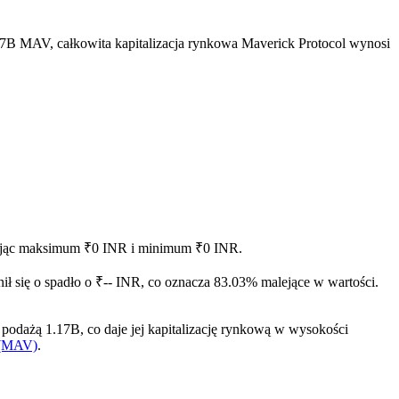
17B MAV, całkowita kapitalizacja rynkowa Maverick Protocol wynosi
ągając maksimum ₹0 INR i minimum ₹0 INR.
ił się o spadło o ₹-- INR, co oznacza 83.03% malejące w wartości.
odażą 1.17B, co daje jej kapitalizację rynkową w wysokości
l (MAV)
.