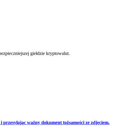
cji
zpieczniejszej giełdzie kryptowalut.
 przesyłając ważny dokument tożsamości ze zdjęciem.