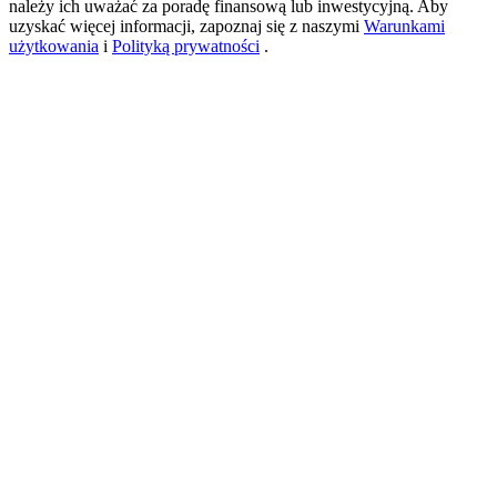
należy ich uważać za poradę finansową lub inwestycyjną. Aby
uzyskać więcej informacji, zapoznaj się z naszymi
Warunkami
użytkowania
i
Polityką prywatności
.
USDT New User Exclusive 10% APR
USDT Flexible Staking | Daily Rewards
BTC New User Exclusive: 6.5% APR
BTC Flexible Staking | Daily Rewards
Więcej wydarzeń