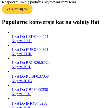
Rozpocznij swoją podróż z kryptowalutami teraz!
Zarejestruj się
Zarabiać
Popularne konwersje kat na waluty fiat
1
kat
Do
USD
$
0.00454
Kup za USD
1
kat
Do
EUR
€
0.00394
Kup za EUR
1
kat
Do
BRL
R$
0.02324
Kup za BRL
Mocna Świnka
Codziennie zdobywaj konkurencyjne nagrody
1
kat
Do
RUB
₽
0.37358
Kup za RUB
1
kat
Do
GBP
£
0.00338
Kup za GBP
1
kat
Do
INR
₹
0.43288
Kup za INR