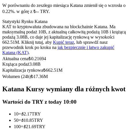
Kontrakty terminowe na USDC
W porównaniu do zeszłego miesiąca Katana zmienił się o wzrosła o
Kontrakty futures wykorzystujące USDC jako zabezpieczenie
0.22%. w górę z ₺-- TRY.
Statystyki Rynku Katana
KAT to kryptowaluta zbudowana na blockchainie Katana. Ma
maksymalną podaż 10B, z aktualną całkowitą podażą 10B i krążącą
podażą 3.08B, co daje jej kapitalizację rynkową w wysokości
662.51M. Kliknij tutaj, aby
Kupić teraz
, lub sprawdź nasz
przewodnik krok po kroku na
jak bezpiecznie i łatwo zakupić
Katana (KAT)
.
Aktualna cena
₺
0.21694
Krążąca podaż
3.08B
Kopiowanie Transakcji
Kapitalizacja rynkowa
₺
662.51M
Wolumen (24h)
₺
17.36M
Dołącz do najlepszych traderów
Katana Kursy wymiany dla różnych kwot
Wartości do TRY z today 10:00
10
=
₺
2.17
TRY
50
=
₺
10.85
TRY
100
=
₺
21.69
TRY