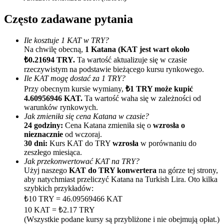
Często zadawane pytania
Ile kosztuje 1 KAT w TRY?
Na chwilę obecną,
1 Katana (KAT jest wart około
₺0.21694 TRY.
Ta wartość aktualizuje się w czasie
rzeczywistym na podstawie bieżącego kursu rynkowego.
Ile KAT mogę dostać za 1 TRY?
Polecaj
Przy obecnym kursie wymiany,
₺1 TRY może kupić
4.60956946 KAT.
Ta wartość waha się w zależności od
Zaproś przyjaciela, aby otrzymać nagrody pieniężne
warunków rynkowych.
Jak zmieniła się cena Katana w czasie?
BTC Welcome Rewards
24 godziny:
Cena Katana zmieniła się o
wzrosła o
nieznacznie
od wczoraj.
30 dni:
Kurs KAT do TRY
wzrosła
w porównaniu do
zeszłego miesiąca.
Jak przekonwertować KAT na TRY?
Użyj naszego
KAT do TRY konwertera
na górze tej strony,
aby natychmiast przeliczyć Katana na Turkish Lira. Oto kilka
szybkich przykładów:
₺10 TRY = 46.09569466 KAT
10 KAT = ₺2.17 TRY
(Wszystkie podane kursy są przybliżone i nie obejmują opłat.)