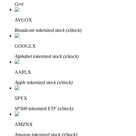
Bitrue
AI
Grvt
AVGOX
Broadcom tokenized stock (xStock)
GOOGLX
Bitruści Partnerzy
Alphabet tokenized stock (xStock)
AAPLX
Apple tokenized stock (xStock)
SPYX
SP500 tokenized ETF (xStock)
Afiliaci Bitrue
AMZNX
Aż do 65% prowizji!
Amazon tokenized stock (xStock)