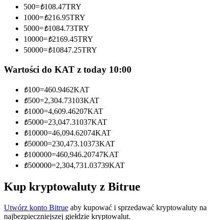
500
=
₺
108.47
TRY
Zostań traderem kopiującym
1000
=
₺
216.95
TRY
5000
=
₺
1084.73
TRY
Ciesz się podziałem zysków i prowizjami z kopiowania
10000
=
₺
2169.45
TRY
transakcji
50000
=
₺
10847.25
TRY
Wartości do KAT z today 10:00
₺
100
=
460.9462
KAT
₺
500
=
2,304.73103
KAT
₺
1000
=
4,609.46207
KAT
₺
5000
=
23,047.31037
KAT
₺
10000
=
46,094.62074
KAT
Informacja
₺
50000
=
230,473.10373
KAT
₺
100000
=
460,946.20747
KAT
Analiza Big Data, w tym informacje handlowe itp.
₺
500000
=
2,304,731.03739
KAT
Kup kryptowaluty z Bitrue
Utwórz konto Bitrue
aby kupować i sprzedawać kryptowaluty na
najbezpieczniejszej giełdzie kryptowalut.