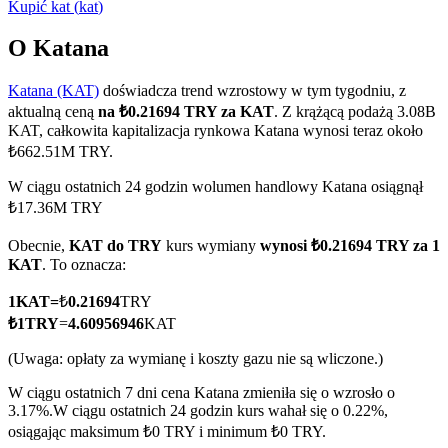
Kupić
kat
(
kat
)
O Katana
Katana (KAT)
doświadcza trend wzrostowy w tym tygodniu, z
Kontrakty terminowe COIN-M
aktualną ceną
na ₺0.21694 TRY za KAT
. Z krążącą podażą 3.08B
Kontrakty terminowe na kryptowaluty
KAT, całkowita kapitalizacja rynkowa Katana wynosi teraz około
₺662.51M TRY.
W ciągu ostatnich 24 godzin wolumen handlowy Katana osiągnął
TradFi
₺17.36M TRY
Instrumenty pochodne na akcje, forex, metale szlachetne i
Obecnie,
KAT do TRY
kurs wymiany
wynosi ₺0.21694 TRY za 1
towary
KAT
. To oznacza:
1
KAT
=
₺
0.21694
TRY
₺
1
TRY
=
4.60956946
KAT
(Uwaga: opłaty za wymianę i koszty gazu nie są wliczone.)
W ciągu ostatnich 7 dni cena Katana zmieniła się o wzrosło o
3.17%.
W ciągu ostatnich 24 godzin kurs wahał się o 0.22%,
osiągając maksimum ₺0 TRY i minimum ₺0 TRY.