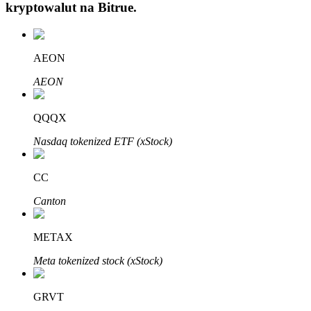
kryptowalut na
Bitrue
.
AEON
AEON
Automatyczna inwestycja
QQQX
Zdobądź długoterminowy zysk i elastyczne zainteresowania
Nasdaq tokenized ETF (xStock)
CC
Canton
METAX
Meta tokenized stock (xStock)
Naucz się stakingu
Dowiedz się, jak uzyskać dochód pasywny
GRVT