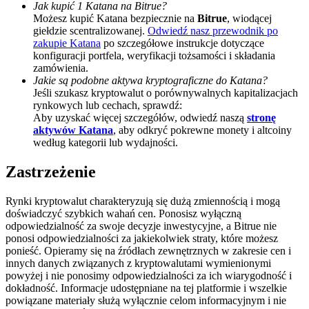
Jak kupić 1 Katana na Bitrue?
Możesz kupić Katana bezpiecznie na
Bitrue
, wiodącej
BTC Welcome Rewards
giełdzie scentralizowanej.
Odwiedź nasz przewodnik po
Deposit & Trade BTC to Share 25000 USDT prize pool!
zakupie Katana
po szczegółowe instrukcje dotyczące
konfiguracji portfela, weryfikacji tożsamości i składania
zamówienia.
Jakie są podobne aktywa kryptograficzne do Katana?
Jeśli szukasz kryptowalut o porównywalnych kapitalizacjach
Deposit CASHCAT & Win
rynkowych lub cechach, sprawdź:
Aby uzyskać więcej szczegółów, odwiedź naszą
stronę
Share 500000 CASHCAT prize pool
aktywów Katana
, aby odkryć pokrewne monety i altcoiny
według kategorii lub wydajności.
Zastrzeżenie
Exclusive for BitMart Users
Rynki kryptowalut charakteryzują się dużą zmiennością i mogą
Register & Trade to Win 500,000 USDT
doświadczyć szybkich wahań cen. Ponosisz wyłączną
odpowiedzialność za swoje decyzje inwestycyjne, a Bitrue nie
ponosi odpowiedzialności za jakiekolwiek straty, które możesz
ponieść. Opieramy się na źródłach zewnętrznych w zakresie cen i
innych danych związanych z kryptowalutami wymienionymi
Precious Metals Trading Carnival
powyżej i nie ponosimy odpowiedzialności za ich wiarygodność i
dokładność. Informacje udostępniane na tej platformie i wszelkie
Trade Gold & Silver · 33,333 USDT Bonus
powiązane materiały służą wyłącznie celom informacyjnym i nie