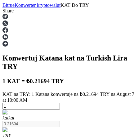
Bitrue
Konwerter kryptowalut
KAT
Do
TRY
Share
Kontrakty terminowe
Konwertuj Katana
kat
na Turkish Lira
TRY
1 KAT = ₺0.21694 TRY
Kontrakty terminowe na USDT
KAT na TRY: 1 Katana konwertuje na ₺0.21694 TRY na August 7
at 10:00 AM
Kontrakty futures wykorzystujące USDT jako zabezpieczenie
kat
kat
TRY