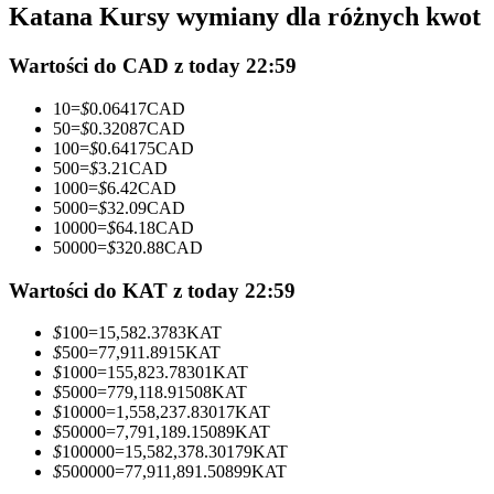
Katana Kursy wymiany dla różnych kwot
Kontrakty futures wykorzystujące USDC jako zabezpieczenie
Wartości do CAD z today 22:59
10
=
$
0.06417
CAD
50
=
$
0.32087
CAD
100
=
$
0.64175
CAD
500
=
$
3.21
CAD
1000
=
$
6.42
CAD
5000
=
$
32.09
CAD
10000
=
$
64.18
CAD
50000
=
$
320.88
CAD
Kopiowanie Transakcji
Dołącz do najlepszych traderów
Wartości do KAT z today 22:59
$
100
=
15,582.3783
KAT
$
500
=
77,911.8915
KAT
$
1000
=
155,823.78301
KAT
$
5000
=
779,118.91508
KAT
$
10000
=
1,558,237.83017
KAT
$
50000
=
7,791,189.15089
KAT
$
100000
=
15,582,378.30179
KAT
$
500000
=
77,911,891.50899
KAT