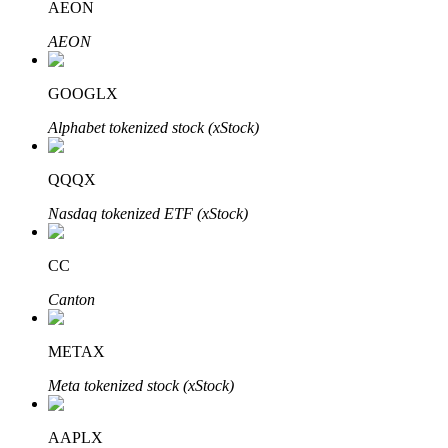
AEON
AEON
Blokady BTR
GOOGLX
Ekskluzywne inwestycje dla posiadaczy BTR
Alphabet tokenized stock (xStock)
QQQX
Nasdaq tokenized ETF (xStock)
CC
Canton
Pożyczki
Usługa pożyczek wspieranych kryptowalutami
METAX
Meta tokenized stock (xStock)
AAPLX