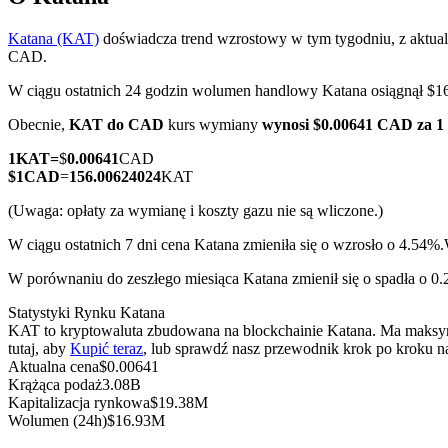
Katana (KAT)
doświadcza trend wzrostowy w tym tygodniu, z aktua
CAD.
W ciągu ostatnich 24 godzin wolumen handlowy Katana osiągnął 
Kontrakty terminowe COIN-M
Obecnie,
KAT do CAD
kurs wymiany
wynosi $0.00641 CAD za 
Kontrakty terminowe na kryptowaluty
1
KAT
=
$
0.00641
CAD
$
1
CAD
=
156.00624024
KAT
TradFi
(Uwaga: opłaty za wymianę i koszty gazu nie są wliczone.)
Instrumenty pochodne na akcje, forex, metale szlachetne i towa
W ciągu ostatnich 7 dni cena Katana zmieniła się o wzrosło o 4.54%.
W porównaniu do zeszłego miesiąca Katana zmienił się o spadła o 0
Statystyki Rynku Katana
KAT to kryptowaluta zbudowana na blockchainie Katana. Ma maksymal
tutaj, aby
Kupić teraz
, lub sprawdź nasz przewodnik krok po kroku 
Aktualna cena
$
0.00641
Krążąca podaż
3.08B
Kapitalizacja rynkowa
$
19.38M
Wolumen (24h)
$
16.93M
Kontrakty terminowe na USDC