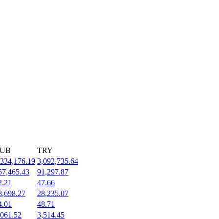
UB
TRY
,334,176.19
3,092,735.64
57,465.43
91,297.87
2.21
47.66
8,698.27
28,235.07
4.01
48.71
,061.52
3,514.45