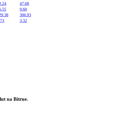
2.24
47.68
6.55
9.60
29.38
306.93
.73
3.32
okenach
lut na
Bitrue
.