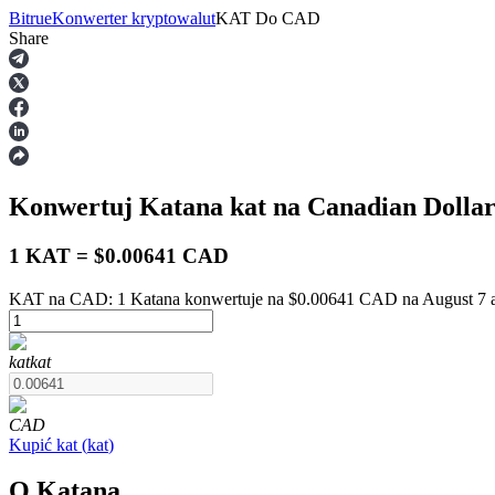
Bitrue
Konwerter kryptowalut
KAT
Do
CAD
Share
Kontrakty terminowe
Konwertuj Katana
kat
na Canadian Dolla
1 KAT = $0.00641 CAD
KAT na CAD: 1 Katana konwertuje na $0.00641 CAD na August 7 
Kontrakty terminowe na USDT
kat
kat
Kontrakty futures wykorzystujące USDT jako zabezpieczenie
CAD
Kupić
kat
(
kat
)
O Katana