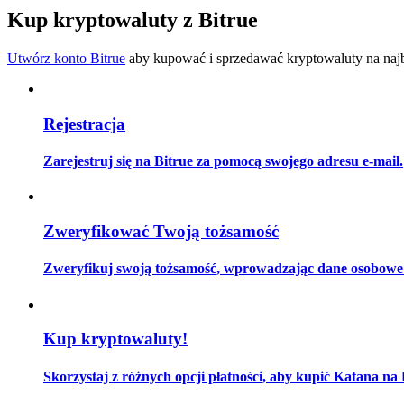
Zostań traderem kopiującym
Kup kryptowaluty z Bitrue
Ciesz się podziałem zysków i prowizjami z kopiowania transak
Utwórz konto Bitrue
aby kupować i sprzedawać kryptowaluty na najbe
Rejestracja
Zarejestruj się na Bitrue za pomocą swojego adresu e-mail.
Informacja
Zweryfikować Twoją tożsamość
Analiza Big Data, w tym informacje handlowe itp.
Zweryfikuj swoją tożsamość, wprowadzając dane osobowe i
Kup kryptowaluty!
Skorzystaj z różnych opcji płatności, aby kupić Katana na 