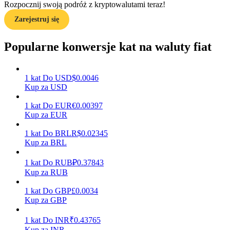
Rozpocznij swoją podróż z kryptowalutami teraz!
Zarejestruj się
Przewodnik
Przewodnik dla początkujących dotyczący kontraktów futures
Popularne konwersje kat na waluty fiat
1
kat
Do
USD
$
0.0046
Kup za USD
1
kat
Do
EUR
€
0.00397
Kup za EUR
1
kat
Do
BRL
R$
0.02345
Kup za BRL
Strategie handlowe
Dowiedz się, jak zachować rentowność
1
kat
Do
RUB
₽
0.37843
Kup za RUB
1
kat
Do
GBP
£
0.0034
Kup za GBP
1
kat
Do
INR
₹
0.43765
Kup za INR