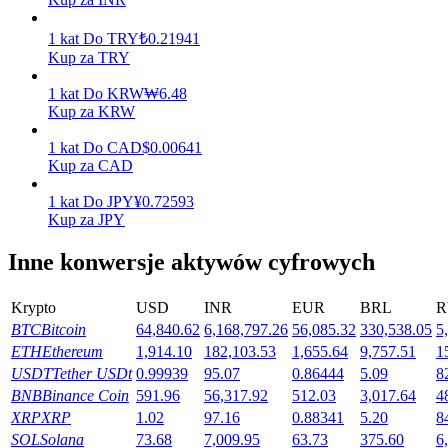
Zarabiać
1
kat
Do
TRY
₺
0.21941
Kup za TRY
1
kat
Do
KRW
₩
6.48
Kup za KRW
1
kat
Do
CAD
$
0.00641
Kup za CAD
1
kat
Do
JPY
¥
0.72593
Kup za JPY
Mocna Świnka
Inne konwersje aktywów cyfrowych
Codziennie zdobywaj konkurencyjne nagrody
Krypto
USD
INR
EUR
BRL
R
BTC
Bitcoin
64,840.62
6,168,797.26
56,085.32
330,538.05
5
ETH
Ethereum
1,914.10
182,103.53
1,655.64
9,757.51
1
USDT
Tether USDt
0.99939
95.07
0.86444
5.09
8
BNB
Binance Coin
591.96
56,317.92
512.03
3,017.64
4
XRP
XRP
1.02
97.16
0.88341
5.20
8
SOL
Solana
73.68
7,009.95
63.73
375.60
6