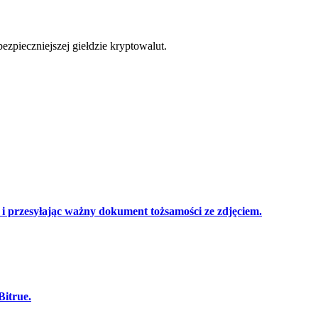
cji
zpieczniejszej giełdzie kryptowalut.
 przesyłając ważny dokument tożsamości ze zdjęciem.
Bitrue.