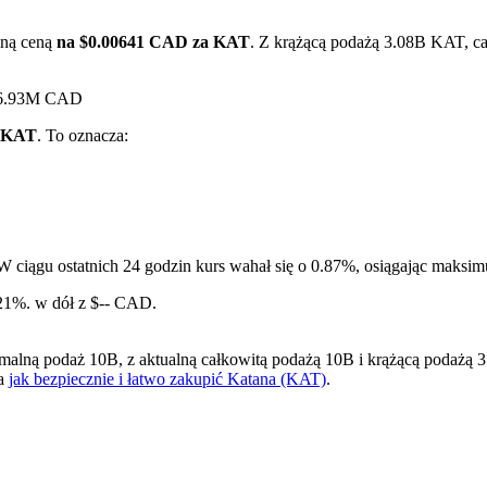
lną ceną
na $0.00641 CAD za KAT
. Z krążącą podażą 3.08B KAT, ca
$16.93M CAD
1 KAT
. To oznacza:
ry
W ciągu ostatnich 24 godzin kurs wahał się o 0.87%, osiągając ma
.21%. w dół z $-- CAD.
ną podaż 10B, z aktualną całkowitą podażą 10B i krążącą podażą 3.0
na
jak bezpiecznie i łatwo zakupić Katana (KAT)
.