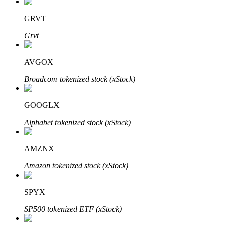
GRVT
Grvt
AVGOX
Automatyczna inwestycja
Broadcom tokenized stock (xStock)
Zdobądź długoterminowy zysk i elastyczne zainteresowania
GOOGLX
Alphabet tokenized stock (xStock)
AMZNX
Amazon tokenized stock (xStock)
SPYX
Naucz się stakingu
SP500 tokenized ETF (xStock)
Dowiedz się, jak uzyskać dochód pasywny