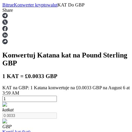
Bitrue
Konwerter kryptowalut
KAT
Do
GBP
Share
Kontrakty terminowe
Konwertuj Katana
kat
na Pound Sterling
GBP
1 KAT = £0.0033 GBP
KAT na GBP: 1 Katana konwertuje na £0.0033 GBP na August 6 at
Kontrakty terminowe na USDT
3:59 AM
Kontrakty futures wykorzystujące USDT jako zabezpieczenie
kat
kat
GBP
Kupić
kat
(
kat
)