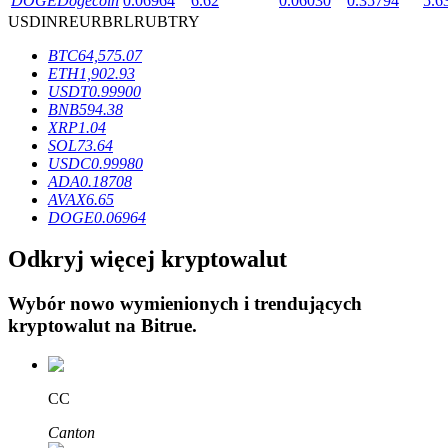
DOGE
Dogecoin
0.06964
6.62
0.06030
0.35794
5.6
USD
INR
EUR
BRL
RUB
TRY
BTC
64,575.07
ETH
1,902.93
USDT
0.99900
BNB
594.38
Blokady BTR
XRP
1.04
SOL
73.64
Ekskluzywne inwestycje dla posiadaczy BTR
USDC
0.99980
ADA
0.18708
AVAX
6.65
DOGE
0.06964
Odkryj więcej kryptowalut
Wybór nowo wymienionych i trendujących
kryptowalut na
Bitrue
.
Pożyczki
Usługa pożyczek wspieranych kryptowalutami
CC
Canton