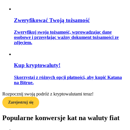
Zweryfikować Twoją tożsamość
Przewodnik
Zweryfikuj swoją tożsamość, wprowadzając dane
Przewodnik dla początkujących dotyczący kontraktów futures
osobowe i przesyłając ważny dokument tożsamości ze
zdjęciem.
Kup kryptowaluty!
Skorzystaj z różnych opcji płatności, aby kupić Katana
na Bitrue.
Strategie handlowe
Rozpocznij swoją podróż z kryptowalutami teraz!
Dowiedz się, jak zachować rentowność
Zarejestruj się
Popularne konwersje kat na waluty fiat