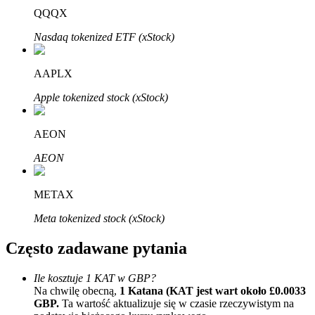
Bitrue
AI
QQQX
Nasdaq tokenized ETF (xStock)
AAPLX
Apple tokenized stock (xStock)
Bitruści Partnerzy
AEON
AEON
METAX
Meta tokenized stock (xStock)
Często zadawane pytania
Afiliaci Bitrue
Ile kosztuje 1 KAT w GBP?
Aż do 65% prowizji!
Na chwilę obecną,
1 Katana (KAT jest wart około £0.0033
GBP.
Ta wartość aktualizuje się w czasie rzeczywistym na