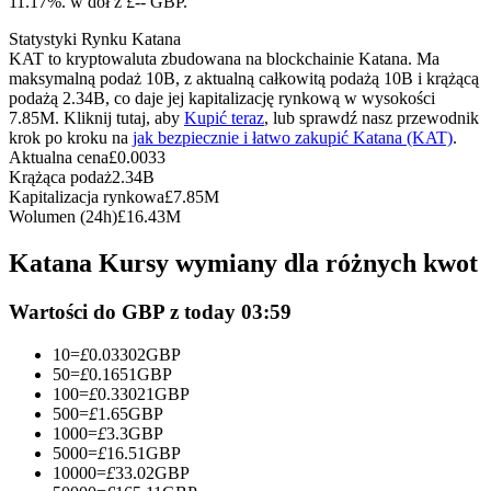
11.17%. w dół z £-- GBP.
Kontrakty terminowe na USDC
Statystyki Rynku Katana
Kontrakty futures wykorzystujące USDC jako zabezpieczenie
KAT to kryptowaluta zbudowana na blockchainie Katana. Ma
maksymalną podaż 10B, z aktualną całkowitą podażą 10B i krążącą
podażą 2.34B, co daje jej kapitalizację rynkową w wysokości
7.85M. Kliknij tutaj, aby
Kupić teraz
, lub sprawdź nasz przewodnik
krok po kroku na
jak bezpiecznie i łatwo zakupić Katana (KAT)
.
Aktualna cena
£
0.0033
Krążąca podaż
2.34B
Kapitalizacja rynkowa
£
7.85M
Wolumen (24h)
£
16.43M
Katana Kursy wymiany dla różnych kwot
Kopiowanie Transakcji
Dołącz do najlepszych traderów
Wartości do GBP z today 03:59
10
=
£
0.03302
GBP
50
=
£
0.1651
GBP
100
=
£
0.33021
GBP
500
=
£
1.65
GBP
1000
=
£
3.3
GBP
5000
=
£
16.51
GBP
10000
=
£
33.02
GBP