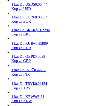
1
kat
Do
USD
$
0.00444
Kup za USD
1
kat
Do
EUR
€
0.00384
Zarabiać
Kup za EUR
1
kat
Do
BRL
R$
0.02284
Kup za BRL
1
kat
Do
RUB
₽
0.35989
Kup za RUB
1
kat
Do
GBP
£
0.0033
Kup za GBP
Mocna Świnka
1
kat
Do
INR
₹
0.42288
Kup za INR
Codziennie zdobywaj konkurencyjne nagrody
1
kat
Do
TRY
₺
0.21154
Kup za TRY
1
kat
Do
KRW
₩
6.31
Kup za KRW