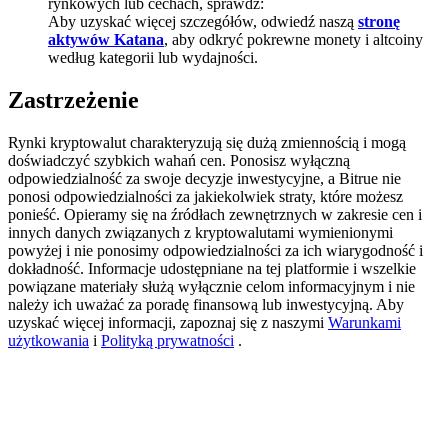
rynkowych lub cechach, sprawdź:
Aby uzyskać więcej szczegółów, odwiedź naszą
stronę
Deposit CASHCAT & Win
aktywów Katana
, aby odkryć pokrewne monety i altcoiny
według kategorii lub wydajności.
Share 500000 CASHCAT prize pool
Zastrzeżenie
Rynki kryptowalut charakteryzują się dużą zmiennością i mogą
Exclusive for BitMart Users
doświadczyć szybkich wahań cen. Ponosisz wyłączną
odpowiedzialność za swoje decyzje inwestycyjne, a Bitrue nie
Register & Trade to Win 500,000 USDT
ponosi odpowiedzialności za jakiekolwiek straty, które możesz
ponieść. Opieramy się na źródłach zewnętrznych w zakresie cen i
innych danych związanych z kryptowalutami wymienionymi
powyżej i nie ponosimy odpowiedzialności za ich wiarygodność i
Precious Metals Trading Carnival
dokładność. Informacje udostępniane na tej platformie i wszelkie
powiązane materiały służą wyłącznie celom informacyjnym i nie
Trade Gold & Silver · 33,333 USDT Bonus
należy ich uważać za poradę finansową lub inwestycyjną. Aby
uzyskać więcej informacji, zapoznaj się z naszymi
Warunkami
użytkowania
i
Polityką prywatności
.
USDT New User Exclusive 10% APR
USDT Flexible Staking | Daily Rewards