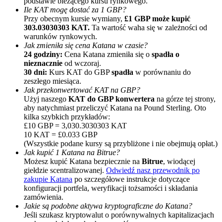
podstawie bieżącego kursu rynkowego.
Ile KAT mogę dostać za 1 GBP?
Przy obecnym kursie wymiany,
£1 GBP może kupić
303.03030303 KAT.
Ta wartość waha się w zależności od
warunków rynkowych.
Jak zmieniła się cena Katana w czasie?
24 godziny:
Cena Katana zmieniła się o
spadła o
nieznacznie
od wczoraj.
30 dni:
Kurs KAT do GBP
spadła
w porównaniu do
zeszłego miesiąca.
Polecaj
Jak przekonwertować KAT na GBP?
Użyj naszego
KAT do GBP konwertera
na górze tej strony,
Zaproś przyjaciela, aby otrzymać nagrody pieniężne
aby natychmiast przeliczyć Katana na Pound Sterling. Oto
kilka szybkich przykładów:
Deposit CASHCAT & Win
£10 GBP = 3,030.3030303 KAT
10 KAT = £0.033 GBP
(Wszystkie podane kursy są przybliżone i nie obejmują opłat.)
Jak kupić 1 Katana na Bitrue?
Możesz kupić Katana bezpiecznie na
Bitrue
, wiodącej
giełdzie scentralizowanej.
Odwiedź nasz przewodnik po
zakupie Katana
po szczegółowe instrukcje dotyczące
konfiguracji portfela, weryfikacji tożsamości i składania
zamówienia.
Jakie są podobne aktywa kryptograficzne do Katana?
Jeśli szukasz kryptowalut o porównywalnych kapitalizacjach