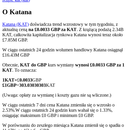
O Katana
Katana (KAT)
doświadcza trend wzrostowy w tym tygodniu, z
Kontrakty terminowe COIN-M
aktualną ceną
na £0.0033 GBP za KAT
. Z krążącą podażą 2.34B
KAT, całkowita kapitalizacja rynkowa Katana wynosi teraz około
Kontrakty terminowe na kryptowaluty
£7.85M GBP.
W ciągu ostatnich 24 godzin wolumen handlowy Katana osiągnął
£16.43M GBP
TradFi
Obecnie,
KAT do GBP
kurs wymiany
wynosi £0.0033 GBP za 1
Instrumenty pochodne na akcje, forex, metale szlachetne i
KAT
. To oznacza:
towary
1
KAT
=
£
0.0033
GBP
£
1
GBP
=
303.03030303
KAT
(Uwaga: opłaty za wymianę i koszty gazu nie są wliczone.)
W ciągu ostatnich 7 dni cena Katana zmieniła się o wzrosło o
2.53%.
W ciągu ostatnich 24 godzin kurs wahał się o 1.33%,
osiągając maksimum £0 GBP i minimum £0 GBP.
W porównaniu do zeszłego miesiąca Katana zmienił się o spadła o