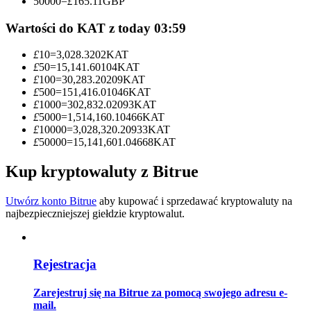
50000
=
£
165.11
GBP
Zostań traderem kopiującym
Wartości do KAT z today 03:59
Ciesz się podziałem zysków i prowizjami z kopiowania
£
10
=
3,028.3202
KAT
transakcji
£
50
=
15,141.60104
KAT
£
100
=
30,283.20209
KAT
£
500
=
151,416.01046
KAT
£
1000
=
302,832.02093
KAT
£
5000
=
1,514,160.10466
KAT
£
10000
=
3,028,320.20933
KAT
£
50000
=
15,141,601.04668
KAT
Kup kryptowaluty z Bitrue
Informacja
Utwórz konto Bitrue
aby kupować i sprzedawać kryptowaluty na
najbezpieczniejszej giełdzie kryptowalut.
Analiza Big Data, w tym informacje handlowe itp.
Rejestracja
Zarejestruj się na Bitrue za pomocą swojego adresu e-
mail.