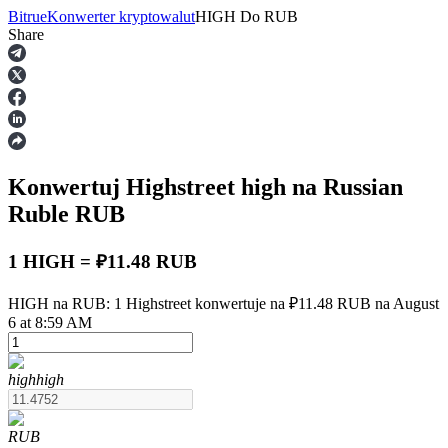
Bitrue
Konwerter kryptowalut
HIGH
Do
RUB
Share
Kontrakty terminowe
Konwertuj Highstreet
high
na Russian
Ruble
RUB
1 HIGH = ₽11.48 RUB
Kontrakty terminowe na USDT
HIGH na RUB: 1 Highstreet konwertuje na ₽11.48 RUB na August
6 at 8:59 AM
Kontrakty futures wykorzystujące USDT jako zabezpieczenie
high
high
RUB