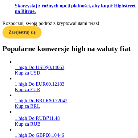
Skorzystaj z różnych opcji płatności, aby kupić Highstreet
na Bitrue.
Zarabiać
Rozpocznij swoją podróż z kryptowalutami teraz!
Zarejestruj się
Popularne konwersje high na waluty fiat
1
high
Do
USD
$
0.14063
Kup za USD
1
high
Do
EUR
€
0.12183
Mocna Świnka
Kup za EUR
Codziennie zdobywaj konkurencyjne nagrody
1
high
Do
BRL
R$
0.72042
Kup za BRL
1
high
Do
RUB
₽
11.48
Kup za RUB
1
high
Do
GBP
£
0.10446