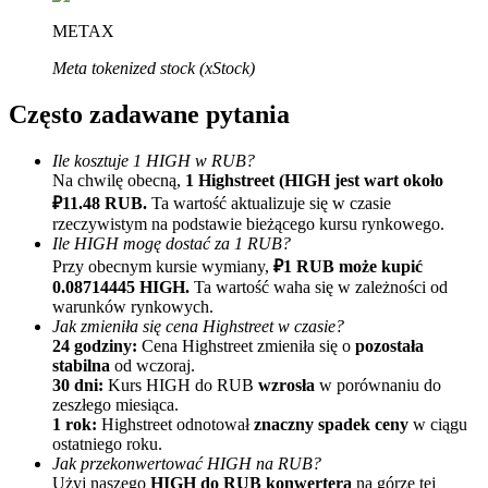
METAX
Meta tokenized stock (xStock)
Często zadawane pytania
Ile kosztuje 1 HIGH w RUB?
Na chwilę obecną,
1 Highstreet (HIGH jest wart około
Polecaj
₽11.48 RUB.
Ta wartość aktualizuje się w czasie
Zaproś przyjaciela, aby otrzymać nagrody pieniężne
rzeczywistym na podstawie bieżącego kursu rynkowego.
Ile HIGH mogę dostać za 1 RUB?
Deposit CASHCAT & Win
Przy obecnym kursie wymiany,
₽1 RUB może kupić
0.08714445 HIGH.
Ta wartość waha się w zależności od
warunków rynkowych.
Jak zmieniła się cena Highstreet w czasie?
24 godziny:
Cena Highstreet zmieniła się o
pozostała
stabilna
od wczoraj.
30 dni:
Kurs HIGH do RUB
wzrosła
w porównaniu do
zeszłego miesiąca.
1 rok:
Highstreet odnotował
znaczny spadek ceny
w ciągu
ostatniego roku.
Jak przekonwertować HIGH na RUB?
Użyj naszego
HIGH do RUB konwertera
na górze tej