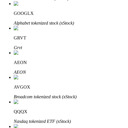
Bitrue
AI
GOOGLX
Alphabet tokenized stock (xStock)
GRVT
Grvt
Bitruści Partnerzy
AEON
AEON
AVGOX
Broadcom tokenized stock (xStock)
Afiliaci Bitrue
QQQX
Aż do 65% prowizji!
Nasdaq tokenized ETF (xStock)