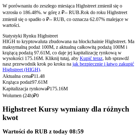
Kontrakty terminowe na USDC
W porównaniu do zeszłego miesiąca Highstreet zmienił się o
Kontrakty futures wykorzystujące USDC jako zabezpieczenie
wzrosła o 186.48%. w górę z ₽-- RUB.
Rok do roku Highstreet
zmienił się o spadło o ₽-- RUB, co oznacza 62.07% malejące w
wartości.
Statystyki Rynku Highstreet
HIGH to kryptowaluta zbudowana na blockchainie Highstreet. Ma
maksymalną podaż 100M, z aktualną całkowitą podażą 100M i
krążącą podażą 97.61M, co daje jej kapitalizację rynkową w
wysokości 175.16M. Kliknij tutaj, aby
Kupić teraz
, lub sprawdź
nasz przewodnik krok po kroku na
jak bezpiecznie i łatwo zakupić
Highstreet (HIGH)
.
Kopiowanie Transakcji
Aktualna cena
₽
11.48
Krążąca podaż
97.61M
Dołącz do najlepszych traderów
Kapitalizacja rynkowa
₽
175.16M
Wolumen (24h)
₽
0
Highstreet Kursy wymiany dla różnych
kwot
Wartości do RUB z today 08:59