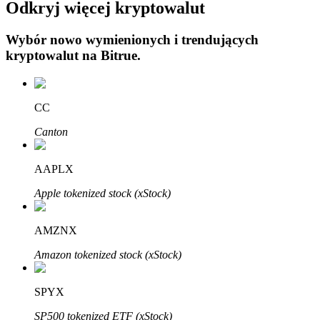
Odkryj więcej kryptowalut
Wybór nowo wymienionych i trendujących
kryptowalut na
Bitrue
.
Automatyczna inwestycja
CC
Zdobądź długoterminowy zysk i elastyczne zainteresowania
Canton
AAPLX
Apple tokenized stock (xStock)
AMZNX
Amazon tokenized stock (xStock)
Naucz się stakingu
SPYX
Dowiedz się, jak uzyskać dochód pasywny
SP500 tokenized ETF (xStock)