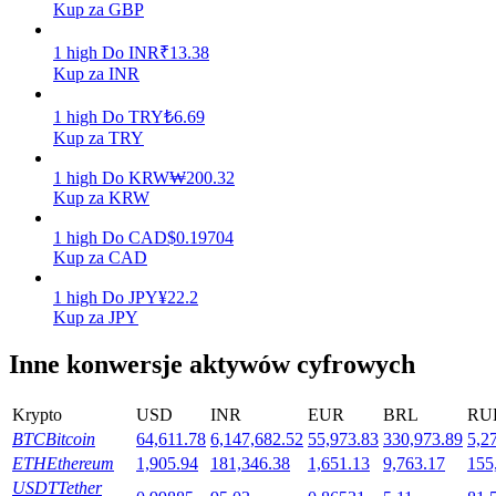
Kup za GBP
1
high
Do
INR
₹
13.38
Kup za INR
Stawianie
1
high
Do
TRY
₺
6.69
Wysokie zyski i natychmiastowy dostęp
Kup za TRY
1
high
Do
KRW
₩
200.32
Kup za KRW
1
high
Do
CAD
$
0.19704
Kup za CAD
1
high
Do
JPY
¥
22.2
Kup za JPY
Launchpool
Inne konwersje aktywów cyfrowych
Elastyczne stawianie zakładów, aby zarabiać na popularnych
tokenach
Krypto
USD
INR
EUR
BRL
RU
BTC
Bitcoin
64,611.78
6,147,682.52
55,973.83
330,973.89
5,2
ETH
Ethereum
1,905.94
181,346.38
1,651.13
9,763.17
155
USDT
Tether