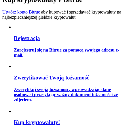
Utwórz konto Bitrue
aby kupować i sprzedawać kryptowaluty na
najbezpieczniejszej giełdzie kryptowalut.
Przewodnik
Przewodnik dla początkujących dotyczący kontraktów futures
Rejestracja
Zarejestruj się na Bitrue za pomocą swojego adresu e-
mail.
Zweryfikować Twoją tożsamość
Zweryfikuj swoją tożsamość, wprowadzając dane
Strategie handlowe
osobowe i przesyłając ważny dokument tożsamości ze
zdjęciem.
Dowiedz się, jak zachować rentowność
Kup kryptowaluty!