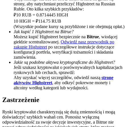
strony, aby natychmiast przeliczyć Highstreet na Russian
Deposit CASHCAT & Win
Ruble. Oto kilka szybkich przykładów:
₽10 RUB = 0.8714445 HIGH
Share 500000 CASHCAT prize pool
10 HIGH = ₽114.75 RUB
(Wszystkie podane kursy są przybliżone i nie obejmują opłat.)
Jak kupić 1 Highstreet na Bitrue?
Możesz kupić Highstreet bezpiecznie na
Bitrue
, wiodącej
giełdzie scentralizowanej.
Odwiedź nasz przewodnik po
Exclusive for BitMart Users
zakupie Highstreet
po szczegółowe instrukcje dotyczące
Register & Trade to Win 500,000 USDT
konfiguracji portfela, weryfikacji tożsamości i składania
zamówienia.
Jakie są podobne aktywa kryptograficzne do Highstreet?
Jeśli szukasz kryptowalut o porównywalnych kapitalizacjach
rynkowych lub cechach, sprawdź:
Precious Metals Trading Carnival
Aby uzyskać więcej szczegółów, odwiedź naszą
stronę
aktywów Highstreet
, aby odkryć pokrewne monety i
Trade Gold & Silver · 33,333 USDT Bonus
altcoiny według kategorii lub wydajności.
Zastrzeżenie
USDT New User Exclusive 10% APR
Rynki kryptowalut charakteryzują się dużą zmiennością i mogą
doświadczyć szybkich wahań cen. Ponosisz wyłączną
USDT Flexible Staking | Daily Rewards
odpowiedzialność za swoje decyzje inwestycyjne, a Bitrue nie