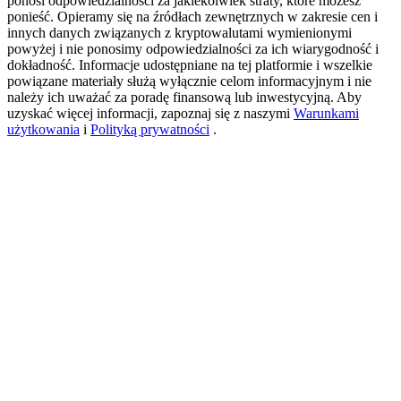
ponosi odpowiedzialności za jakiekolwiek straty, które możesz
ponieść. Opieramy się na źródłach zewnętrznych w zakresie cen i
innych danych związanych z kryptowalutami wymienionymi
powyżej i nie ponosimy odpowiedzialności za ich wiarygodność i
New Listing Futures Fest
dokładność. Informacje udostępniane na tej platformie i wszelkie
powiązane materiały służą wyłącznie celom informacyjnym i nie
Trade New Futures, Win 200,000 USDT
należy ich uważać za poradę finansową lub inwestycyjną. Aby
uzyskać więcej informacji, zapoznaj się z naszymi
Warunkami
użytkowania
i
Polityką prywatności
.
Crypto World Cup 2026: Grand Finale
77,777+3k Rewards
Więcej wydarzeń