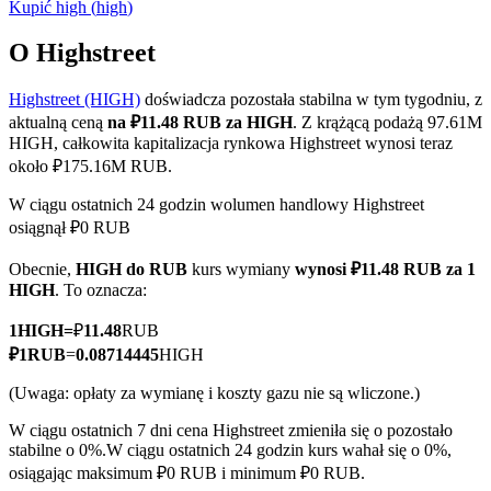
Kupić
high
(
high
)
O Highstreet
Highstreet (HIGH)
doświadcza pozostała stabilna w tym tygodniu, z
Kontrakty terminowe COIN-M
aktualną ceną
na ₽11.48 RUB za HIGH
. Z krążącą podażą 97.61M
Kontrakty terminowe na kryptowaluty
HIGH, całkowita kapitalizacja rynkowa Highstreet wynosi teraz
około ₽175.16M RUB.
W ciągu ostatnich 24 godzin wolumen handlowy Highstreet
TradFi
osiągnął ₽0 RUB
Instrumenty pochodne na akcje, forex, metale szlachetne i
Obecnie,
HIGH do RUB
kurs wymiany
wynosi ₽11.48 RUB za 1
towary
HIGH
. To oznacza:
1
HIGH
=
₽
11.48
RUB
₽
1
RUB
=
0.08714445
HIGH
(Uwaga: opłaty za wymianę i koszty gazu nie są wliczone.)
W ciągu ostatnich 7 dni cena Highstreet zmieniła się o pozostało
stabilne o 0%.
W ciągu ostatnich 24 godzin kurs wahał się o 0%,
osiągając maksimum ₽0 RUB i minimum ₽0 RUB.