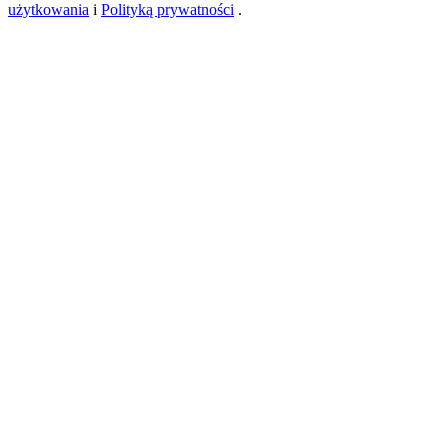
użytkowania
i
Polityką prywatności
.
USDT New User Exclusive 10% APR
USDT Flexible Staking | Daily Rewards
BTC New User Exclusive: 6.5% APR
BTC Flexible Staking | Daily Rewards
Więcej wydarzeń