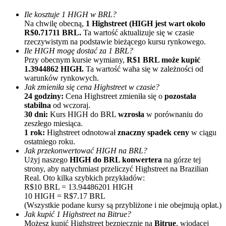
Ile kosztuje 1 HIGH w BRL?
Na chwilę obecną,
1 Highstreet (HIGH jest wart około
R$0.71711 BRL.
Ta wartość aktualizuje się w czasie
rzeczywistym na podstawie bieżącego kursu rynkowego.
Ile HIGH mogę dostać za 1 BRL?
Przy obecnym kursie wymiany,
R$1 BRL może kupić
1.3944862 HIGH.
Ta wartość waha się w zależności od
warunków rynkowych.
Polecaj
Jak zmieniła się cena Highstreet w czasie?
24 godziny:
Cena Highstreet zmieniła się o
pozostała
Zaproś przyjaciela, aby otrzymać nagrody pieniężne
stabilna
od wczoraj.
30 dni:
Kurs HIGH do BRL
wzrosła
w porównaniu do
BTC Welcome Rewards
zeszłego miesiąca.
1 rok:
Highstreet odnotował
znaczny spadek ceny
w ciągu
ostatniego roku.
Jak przekonwertować HIGH na BRL?
Użyj naszego
HIGH do BRL konwertera
na górze tej
strony, aby natychmiast przeliczyć Highstreet na Brazilian
Real. Oto kilka szybkich przykładów:
R$10 BRL = 13.94486201 HIGH
10 HIGH = R$7.17 BRL
(Wszystkie podane kursy są przybliżone i nie obejmują opłat.)
Jak kupić 1 Highstreet na Bitrue?
Możesz kupić Highstreet bezpiecznie na
Bitrue
, wiodącej