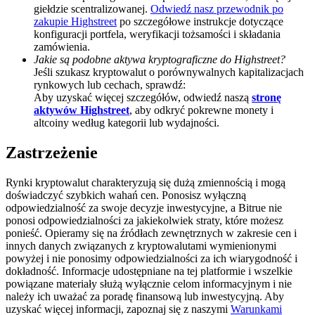
giełdzie scentralizowanej.
Odwiedź nasz przewodnik po
BTC Welcome Rewards
zakupie Highstreet
po szczegółowe instrukcje dotyczące
konfiguracji portfela, weryfikacji tożsamości i składania
Deposit & Trade BTC to Share 25000 USDT prize pool!
zamówienia.
Jakie są podobne aktywa kryptograficzne do Highstreet?
Jeśli szukasz kryptowalut o porównywalnych kapitalizacjach
rynkowych lub cechach, sprawdź:
Aby uzyskać więcej szczegółów, odwiedź naszą
stronę
Deposit CASHCAT & Win
aktywów Highstreet
, aby odkryć pokrewne monety i
altcoiny według kategorii lub wydajności.
Share 500000 CASHCAT prize pool
Zastrzeżenie
Rynki kryptowalut charakteryzują się dużą zmiennością i mogą
Exclusive for BitMart Users
doświadczyć szybkich wahań cen. Ponosisz wyłączną
odpowiedzialność za swoje decyzje inwestycyjne, a Bitrue nie
Register & Trade to Win 500,000 USDT
ponosi odpowiedzialności za jakiekolwiek straty, które możesz
ponieść. Opieramy się na źródłach zewnętrznych w zakresie cen i
innych danych związanych z kryptowalutami wymienionymi
powyżej i nie ponosimy odpowiedzialności za ich wiarygodność i
dokładność. Informacje udostępniane na tej platformie i wszelkie
Precious Metals Trading Carnival
powiązane materiały służą wyłącznie celom informacyjnym i nie
należy ich uważać za poradę finansową lub inwestycyjną. Aby
Trade Gold & Silver · 33,333 USDT Bonus
uzyskać więcej informacji, zapoznaj się z naszymi
Warunkami