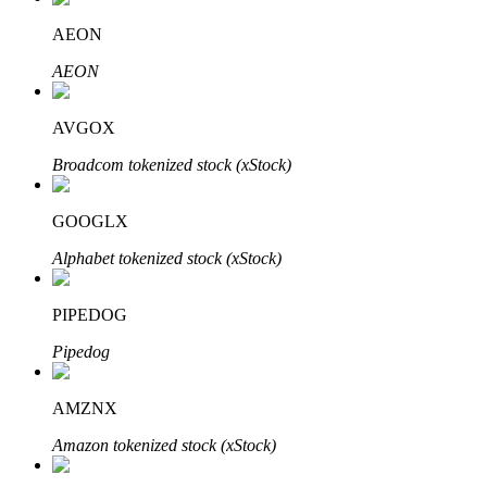
AEON
AEON
AVGOX
Automatyczna inwestycja
Broadcom tokenized stock (xStock)
Zdobądź długoterminowy zysk i elastyczne zainteresowania
GOOGLX
Alphabet tokenized stock (xStock)
PIPEDOG
Pipedog
AMZNX
Naucz się stakingu
Amazon tokenized stock (xStock)
Dowiedz się, jak uzyskać dochód pasywny