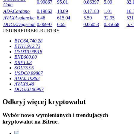
0.99867
95.01
0.86397
5.09
82.
Coin
ADA
Cardano
0.19862
18.89
0.17183
1.01
16.
AVAX
Avalanche
6.46
615.04
5.59
32.95
531
DOGE
Dogecoin
0.06997
6.65
0.06053
0.35668
5.7
USD
INR
EUR
BRL
RUB
TRY
Blokady BTR
BTC
64,740.28
Ekskluzywne inwestycje dla posiadaczy BTR
ETH
1,912.73
USDT
0.99918
BNB
600.00
XRP
1.03
SOL
75.95
USDC
0.99867
ADA
0.19862
AVAX
6.46
DOGE
0.06997
Odkryj więcej kryptowalut
Pożyczki
Wybór nowo wymienionych i trendujących
Usługa pożyczek wspieranych kryptowalutami
kryptowalut na
Bitrue
.