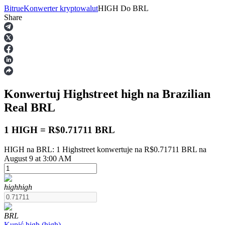
Bitrue
Konwerter kryptowalut
HIGH
Do
BRL
Share
Kontrakty terminowe
Konwertuj Highstreet
high
na Brazilian
Real
BRL
1 HIGH = R$0.71711 BRL
HIGH na BRL: 1 Highstreet konwertuje na R$0.71711 BRL na
Kontrakty terminowe na USDT
August 9 at 3:00 AM
Kontrakty futures wykorzystujące USDT jako zabezpieczenie
high
high
BRL
Kupić
high
(
high
)