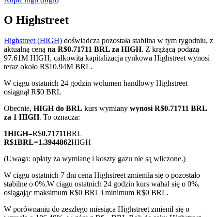
O Highstreet
Highstreet (HIGH)
doświadcza pozostała stabilna w tym tygodniu, z
Kontrakty terminowe COIN-M
aktualną ceną
na R$0.71711 BRL za HIGH
. Z krążącą podażą
97.61M HIGH, całkowita kapitalizacja rynkowa Highstreet wynosi
Kontrakty terminowe na kryptowaluty
teraz około R$10.94M BRL.
W ciągu ostatnich 24 godzin wolumen handlowy Highstreet
osiągnął R$0 BRL
TradFi
Obecnie,
HIGH do BRL
kurs wymiany
wynosi R$0.71711 BRL
Instrumenty pochodne na akcje, forex, metale szlachetne i
za 1 HIGH
. To oznacza:
towary
1
HIGH
=
R$
0.71711
BRL
R$
1
BRL
=
1.3944862
HIGH
(Uwaga: opłaty za wymianę i koszty gazu nie są wliczone.)
W ciągu ostatnich 7 dni cena Highstreet zmieniła się o pozostało
stabilne o 0%.
W ciągu ostatnich 24 godzin kurs wahał się o 0%,
osiągając maksimum R$0 BRL i minimum R$0 BRL.
W porównaniu do zeszłego miesiąca Highstreet zmienił się o