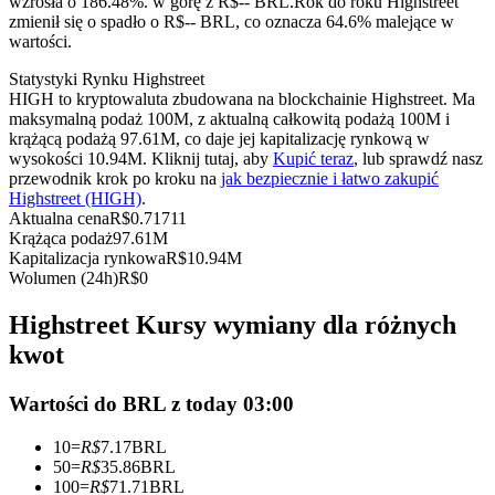
wzrosła o 186.48%. w górę z R$-- BRL.
Rok do roku Highstreet
Kontrakty terminowe na USDC
zmienił się o spadło o R$-- BRL, co oznacza 64.6% malejące w
wartości.
Kontrakty futures wykorzystujące USDC jako zabezpieczenie
Statystyki Rynku Highstreet
HIGH to kryptowaluta zbudowana na blockchainie Highstreet. Ma
maksymalną podaż 100M, z aktualną całkowitą podażą 100M i
krążącą podażą 97.61M, co daje jej kapitalizację rynkową w
wysokości 10.94M. Kliknij tutaj, aby
Kupić teraz
, lub sprawdź nasz
przewodnik krok po kroku na
jak bezpiecznie i łatwo zakupić
Highstreet (HIGH)
.
Aktualna cena
R$
0.71711
Krążąca podaż
97.61M
Kapitalizacja rynkowa
R$
10.94M
Kopiowanie Transakcji
Wolumen (24h)
R$
0
Dołącz do najlepszych traderów
Highstreet Kursy wymiany dla różnych
kwot
Wartości do BRL z today 03:00
10
=
R$
7.17
BRL
50
=
R$
35.86
BRL
100
=
R$
71.71
BRL