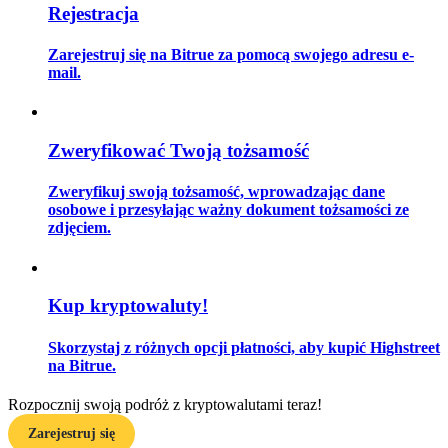
Rejestracja
Zarejestruj się na Bitrue za pomocą swojego adresu e-
mail.
Przewodnik
Przewodnik dla początkujących dotyczący kontraktów futures
Zweryfikować Twoją tożsamość
Zweryfikuj swoją tożsamość, wprowadzając dane
osobowe i przesyłając ważny dokument tożsamości ze
zdjęciem.
Kup kryptowaluty!
Strategie handlowe
Skorzystaj z różnych opcji płatności, aby kupić Highstreet
Dowiedz się, jak zachować rentowność
na Bitrue.
Rozpocznij swoją podróż z kryptowalutami teraz!
Zarejestruj się