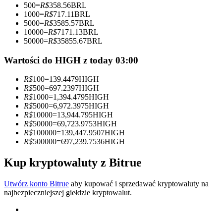
500
=
R$
358.56
BRL
1000
=
R$
717.11
BRL
Zostań traderem kopiującym
5000
=
R$
3585.57
BRL
10000
=
R$
7171.13
BRL
Ciesz się podziałem zysków i prowizjami z kopiowania
50000
=
R$
35855.67
BRL
transakcji
Wartości do HIGH z today 03:00
R$
100
=
139.4479
HIGH
R$
500
=
697.2397
HIGH
R$
1000
=
1,394.4795
HIGH
R$
5000
=
6,972.3975
HIGH
R$
10000
=
13,944.795
HIGH
R$
50000
=
69,723.9753
HIGH
R$
100000
=
139,447.9507
HIGH
R$
500000
=
697,239.7536
HIGH
Informacja
Analiza Big Data, w tym informacje handlowe itp.
Kup kryptowaluty z Bitrue
Utwórz konto Bitrue
aby kupować i sprzedawać kryptowaluty na
najbezpieczniejszej giełdzie kryptowalut.