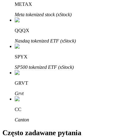
Bitrue
AI
METAX
Meta tokenized stock (xStock)
QQQX
Nasdaq tokenized ETF (xStock)
Bitruści Partnerzy
SPYX
SP500 tokenized ETF (xStock)
GRVT
Grvt
CC
Afiliaci Bitrue
Canton
Aż do 65% prowizji!
Często zadawane pytania