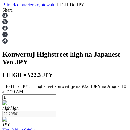
Bitrue
Konwerter kryptowalut
HIGH
Do
JPY
Share
Kontrakty terminowe
Konwertuj Highstreet
high
na Japanese
Yen
JPY
1 HIGH = ¥22.3 JPY
HIGH na JPY: 1 Highstreet konwertuje na ¥22.3 JPY na August 10
Kontrakty terminowe na USDT
at 7:59 AM
Kontrakty futures wykorzystujące USDT jako zabezpieczenie
high
high
JPY
Kupić
high
(
high
)