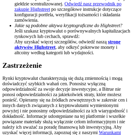
giełdzie scentralizowanej.
Odwiedź nasz przewodnik po
BTC Welcome Rewards
zakupie Highstreet
po szczegółowe instrukcje dotyczące
konfiguracji portfela, weryfikacji tożsamości i składania
Deposit & Trade BTC to Share 25000 USDT prize pool!
zamówienia.
Jakie są podobne aktywa kryptograficzne do Highstreet?
Jeśli szukasz kryptowalut o porównywalnych kapitalizacjach
rynkowych lub cechach, sprawdź:
Aby uzyskać więcej szczegółów, odwiedź naszą
stronę
Deposit CASHCAT & Win
aktywów Highstreet
, aby odkryć pokrewne monety i
altcoiny według kategorii lub wydajności.
Share 500000 CASHCAT prize pool
Zastrzeżenie
Rynki kryptowalut charakteryzują się dużą zmiennością i mogą
Exclusive for BitMart Users
doświadczyć szybkich wahań cen. Ponosisz wyłączną
odpowiedzialność za swoje decyzje inwestycyjne, a Bitrue nie
Register & Trade to Win 500,000 USDT
ponosi odpowiedzialności za jakiekolwiek straty, które możesz
ponieść. Opieramy się na źródłach zewnętrznych w zakresie cen i
innych danych związanych z kryptowalutami wymienionymi
powyżej i nie ponosimy odpowiedzialności za ich wiarygodność i
dokładność. Informacje udostępniane na tej platformie i wszelkie
Precious Metals Trading Carnival
powiązane materiały służą wyłącznie celom informacyjnym i nie
należy ich uważać za poradę finansową lub inwestycyjną. Aby
Trade Gold & Silver · 33,333 USDT Bonus
uzyskać więcej informacji, zapoznaj się z naszymi
Warunkami