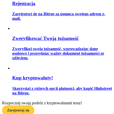
Rejestracja
Zarejestruj się na Bitrue za pomocą swojego adresu e-
mail.
Przewodnik
Przewodnik dla początkujących dotyczący kontraktów futures
Zweryfikować Twoją tożsamość
Zweryfikuj swoją tożsamość, wprowadzając dane
osobowe i przesyłając ważny dokument tożsamości ze
zdjęciem.
Kup kryptowaluty!
Strategie handlowe
Skorzystaj z różnych opcji płatności, aby kupić Highstreet
Dowiedz się, jak zachować rentowność
na Bitrue.
Rozpocznij swoją podróż z kryptowalutami teraz!
Zarejestruj się