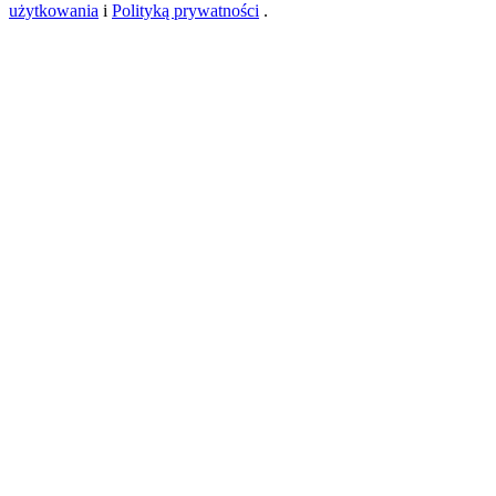
użytkowania
i
Polityką prywatności
.
USDT New User Exclusive 10% APR
USDT Flexible Staking | Daily Rewards
BTC New User Exclusive: 6.5% APR
BTC Flexible Staking | Daily Rewards
Więcej wydarzeń