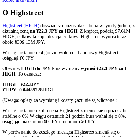
O Highstreet
Highstreet (HIGH)
doświadcza pozostała stabilna w tym tygodniu, z
Kontrakty terminowe COIN-M
aktualną ceną
na ¥22.3 JPY za HIGH
. Z krążącą podażą 97.61M
HIGH, całkowita kapitalizacja rynkowa Highstreet wynosi teraz
Kontrakty terminowe na kryptowaluty
około ¥309.13M JPY.
W ciągu ostatnich 24 godzin wolumen handlowy Highstreet
osiągnął ¥0 JPY
TradFi
Obecnie,
HIGH do JPY
kurs wymiany
wynosi ¥22.3 JPY za 1
Instrumenty pochodne na akcje, forex, metale szlachetne i
HIGH
. To oznacza:
towary
1
HIGH
=
¥
22.3
JPY
¥
1
JPY
=
0.04485228
HIGH
(Uwaga: opłaty za wymianę i koszty gazu nie są wliczone.)
W ciągu ostatnich 7 dni cena Highstreet zmieniła się o pozostało
stabilne o 0%.
W ciągu ostatnich 24 godzin kurs wahał się o 0%,
osiągając maksimum ¥0 JPY i minimum ¥0 JPY.
W porównaniu do zeszłego miesiąca Highstreet zmienił się o