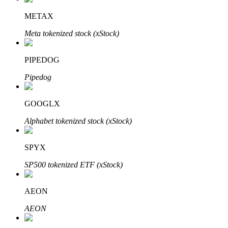
METAX
Meta tokenized stock (xStock)
PIPEDOG
Automatyczna inwestycja
Pipedog
Zdobądź długoterminowy zysk i elastyczne zainteresowania
GOOGLX
Alphabet tokenized stock (xStock)
SPYX
SP500 tokenized ETF (xStock)
AEON
Naucz się stakingu
AEON
Dowiedz się, jak uzyskać dochód pasywny