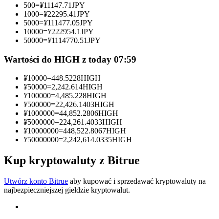
500
=
¥
11147.71
JPY
1000
=
¥
22295.41
JPY
Zostań traderem kopiującym
5000
=
¥
111477.05
JPY
10000
=
¥
222954.1
JPY
Ciesz się podziałem zysków i prowizjami z kopiowania
50000
=
¥
1114770.51
JPY
transakcji
Wartości do HIGH z today 07:59
¥
10000
=
448.5228
HIGH
¥
50000
=
2,242.614
HIGH
¥
100000
=
4,485.228
HIGH
¥
500000
=
22,426.1403
HIGH
¥
1000000
=
44,852.2806
HIGH
¥
5000000
=
224,261.4033
HIGH
¥
10000000
=
448,522.8067
HIGH
¥
50000000
=
2,242,614.0335
HIGH
Informacja
Analiza Big Data, w tym informacje handlowe itp.
Kup kryptowaluty z Bitrue
Utwórz konto Bitrue
aby kupować i sprzedawać kryptowaluty na
najbezpieczniejszej giełdzie kryptowalut.