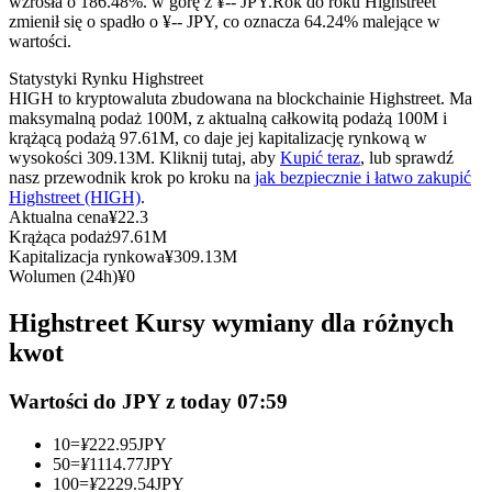
wzrosła o 186.48%. w górę z ¥-- JPY.
Rok do roku Highstreet
Kontrakty terminowe na USDC
zmienił się o spadło o ¥-- JPY, co oznacza 64.24% malejące w
wartości.
Kontrakty futures wykorzystujące USDC jako zabezpieczenie
Statystyki Rynku Highstreet
HIGH to kryptowaluta zbudowana na blockchainie Highstreet. Ma
maksymalną podaż 100M, z aktualną całkowitą podażą 100M i
krążącą podażą 97.61M, co daje jej kapitalizację rynkową w
wysokości 309.13M. Kliknij tutaj, aby
Kupić teraz
, lub sprawdź
nasz przewodnik krok po kroku na
jak bezpiecznie i łatwo zakupić
Highstreet (HIGH)
.
Aktualna cena
¥
22.3
Krążąca podaż
97.61M
Kapitalizacja rynkowa
¥
309.13M
Kopiowanie Transakcji
Wolumen (24h)
¥
0
Dołącz do najlepszych traderów
Highstreet Kursy wymiany dla różnych
kwot
Wartości do JPY z today 07:59
10
=
¥
222.95
JPY
50
=
¥
1114.77
JPY
100
=
¥
2229.54
JPY