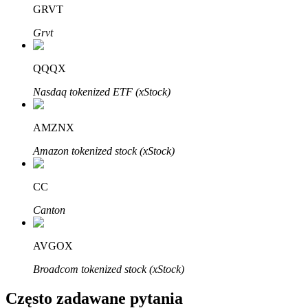
Bitrue
AI
GRVT
Grvt
QQQX
Nasdaq tokenized ETF (xStock)
Bitruści Partnerzy
AMZNX
Amazon tokenized stock (xStock)
CC
Canton
AVGOX
Afiliaci Bitrue
Broadcom tokenized stock (xStock)
Aż do 65% prowizji!
Często zadawane pytania