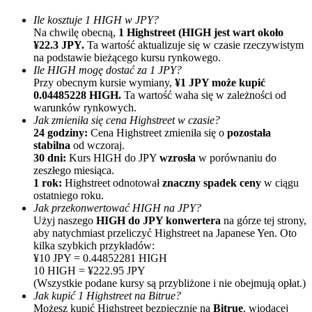
Ile kosztuje 1 HIGH w JPY?
Na chwilę obecną,
1 Highstreet (HIGH jest wart około
¥22.3 JPY.
Ta wartość aktualizuje się w czasie rzeczywistym
na podstawie bieżącego kursu rynkowego.
Ile HIGH mogę dostać za 1 JPY?
Przy obecnym kursie wymiany,
¥1 JPY może kupić
0.04485228 HIGH.
Ta wartość waha się w zależności od
warunków rynkowych.
Polecaj
Jak zmieniła się cena Highstreet w czasie?
24 godziny:
Cena Highstreet zmieniła się o
pozostała
Zaproś przyjaciela, aby otrzymać nagrody pieniężne
stabilna
od wczoraj.
30 dni:
Kurs HIGH do JPY
wzrosła
w porównaniu do
BTC Welcome Rewards
zeszłego miesiąca.
1 rok:
Highstreet odnotował
znaczny spadek ceny
w ciągu
ostatniego roku.
Jak przekonwertować HIGH na JPY?
Użyj naszego
HIGH do JPY konwertera
na górze tej strony,
aby natychmiast przeliczyć Highstreet na Japanese Yen. Oto
kilka szybkich przykładów:
¥10 JPY = 0.44852281 HIGH
10 HIGH = ¥222.95 JPY
(Wszystkie podane kursy są przybliżone i nie obejmują opłat.)
Jak kupić 1 Highstreet na Bitrue?
Możesz kupić Highstreet bezpiecznie na
Bitrue
, wiodącej