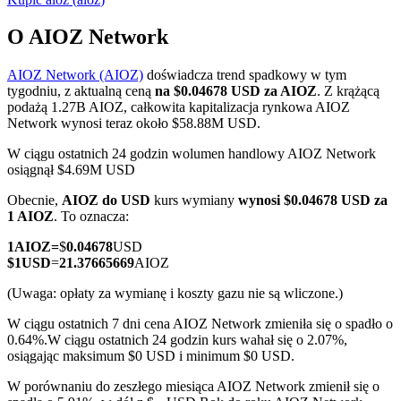
O AIOZ Network
AIOZ Network (AIOZ)
doświadcza trend spadkowy w tym
Kontrakty terminowe COIN-M
tygodniu, z aktualną ceną
na $0.04678 USD za AIOZ
. Z krążącą
podażą 1.27B AIOZ, całkowita kapitalizacja rynkowa AIOZ
Kontrakty terminowe na kryptowaluty
Network wynosi teraz około $58.88M USD.
W ciągu ostatnich 24 godzin wolumen handlowy AIOZ Network
osiągnął $4.69M USD
TradFi
Obecnie,
AIOZ do USD
kurs wymiany
wynosi $0.04678 USD za
Instrumenty pochodne na akcje, forex, metale szlachetne i
1 AIOZ
. To oznacza:
towary
1
AIOZ
=
$
0.04678
USD
$
1
USD
=
21.37665669
AIOZ
(Uwaga: opłaty za wymianę i koszty gazu nie są wliczone.)
W ciągu ostatnich 7 dni cena AIOZ Network zmieniła się o spadło o
0.64%.
W ciągu ostatnich 24 godzin kurs wahał się o 2.07%,
osiągając maksimum $0 USD i minimum $0 USD.
W porównaniu do zeszłego miesiąca AIOZ Network zmienił się o