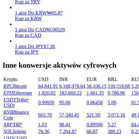
Kup za TRY
1
aioz
Do
KRW
₩
65.87
Kup za KRW
Stawianie
1
aioz
Do
CAD
$
0.06529
Wysokie zyski i natychmiastowy dostęp
Kup za CAD
1
aioz
Do
JPY
¥
7.38
Kup za JPY
Inne konwersje aktywów cyfrowych
Krypto
USD
INR
EUR
BRL
RU
BTC
Bitcoin
64,841.91
6,168,978.64
56,106.15
330,518.68
5,2
ETH
Ethereum
1,920.02
182,669.23
1,661.35
9,786.96
156
Launchpool
USDT
Tether
0.99920
95.06
0.86458
5.09
81.
USDt
Elastyczne stawianie zakładów, aby zarabiać na popularnych
BNB
Binance
tokenach
602.70
57,340.45
521.50
3,072.16
49,
Coin
XRP
XRP
1.03
98.41
0.89506
5.27
84.
SOL
Solana
76.36
7,264.87
66.07
389.23
6,2
USDC
USD