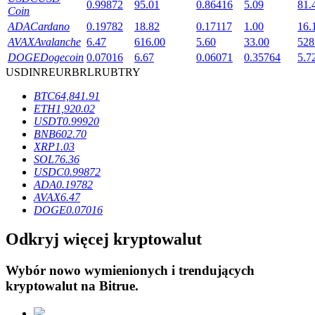
0.99872
95.01
0.86416
5.09
81.
Coin
ADA
Cardano
0.19782
18.82
0.17117
1.00
16.
AVAX
Avalanche
6.47
616.00
5.60
33.00
528
DOGE
Dogecoin
0.07016
6.67
0.06071
0.35764
5.7
USD
INR
EUR
BRL
RUB
TRY
Blokady BTR
BTC
64,841.91
Ekskluzywne inwestycje dla posiadaczy BTR
ETH
1,920.02
USDT
0.99920
BNB
602.70
XRP
1.03
SOL
76.36
USDC
0.99872
ADA
0.19782
AVAX
6.47
DOGE
0.07016
Odkryj więcej kryptowalut
Pożyczki
Wybór nowo wymienionych i trendujących
Usługa pożyczek wspieranych kryptowalutami
kryptowalut na
Bitrue
.