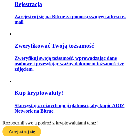
Rejestracja
Zarejestruj się na Bitrue za pomocą swojego adresu e-
mail.
Przewodnik
Przewodnik dla początkujących dotyczący kontraktów futures
Zweryfikować Twoją tożsamość
Zweryfikuj swoją tożsamość, wprowadzając dane
osobowe i przesyłając ważny dokument tożsamości ze
zdjęciem.
Kup kryptowaluty!
Strategie handlowe
Skorzystaj z różnych opcji płatności, aby kupić AIOZ
Dowiedz się, jak zachować rentowność
Network na Bitrue.
Rozpocznij swoją podróż z kryptowalutami teraz!
Zarejestruj się