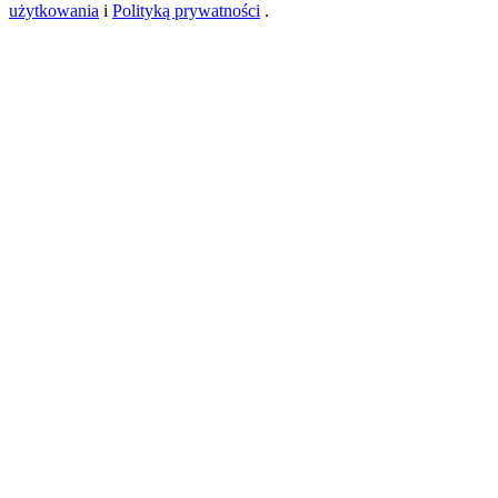
użytkowania
i
Polityką prywatności
.
USDT New User Exclusive 10% APR
USDT Flexible Staking | Daily Rewards
BTC New User Exclusive: 6.5% APR
BTC Flexible Staking | Daily Rewards
Więcej wydarzeń