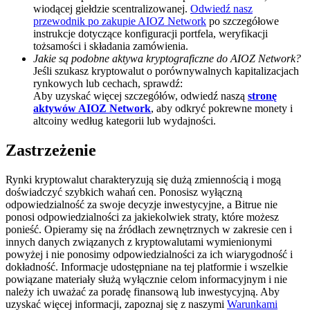
wiodącej giełdzie scentralizowanej.
Odwiedź nasz
BTC Welcome Rewards
przewodnik po zakupie AIOZ Network
po szczegółowe
instrukcje dotyczące konfiguracji portfela, weryfikacji
Deposit & Trade BTC to Share 25000 USDT prize pool!
tożsamości i składania zamówienia.
Jakie są podobne aktywa kryptograficzne do AIOZ Network?
Jeśli szukasz kryptowalut o porównywalnych kapitalizacjach
rynkowych lub cechach, sprawdź:
Aby uzyskać więcej szczegółów, odwiedź naszą
stronę
Deposit CASHCAT & Win
aktywów AIOZ Network
, aby odkryć pokrewne monety i
altcoiny według kategorii lub wydajności.
Share 500000 CASHCAT prize pool
Zastrzeżenie
Rynki kryptowalut charakteryzują się dużą zmiennością i mogą
Exclusive for BitMart Users
doświadczyć szybkich wahań cen. Ponosisz wyłączną
odpowiedzialność za swoje decyzje inwestycyjne, a Bitrue nie
Register & Trade to Win 500,000 USDT
ponosi odpowiedzialności za jakiekolwiek straty, które możesz
ponieść. Opieramy się na źródłach zewnętrznych w zakresie cen i
innych danych związanych z kryptowalutami wymienionymi
powyżej i nie ponosimy odpowiedzialności za ich wiarygodność i
dokładność. Informacje udostępniane na tej platformie i wszelkie
Precious Metals Trading Carnival
powiązane materiały służą wyłącznie celom informacyjnym i nie
należy ich uważać za poradę finansową lub inwestycyjną. Aby
Trade Gold & Silver · 33,333 USDT Bonus
uzyskać więcej informacji, zapoznaj się z naszymi
Warunkami