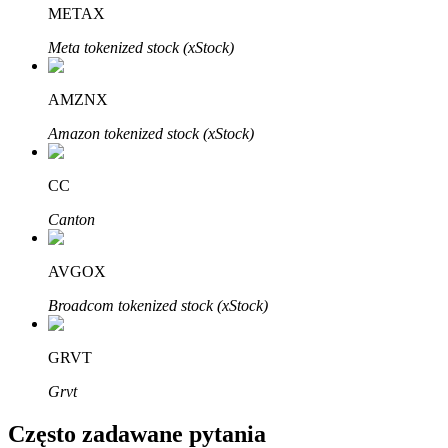
Bitrue
AI
METAX
Meta tokenized stock (xStock)
AMZNX
Amazon tokenized stock (xStock)
Bitruści Partnerzy
CC
Canton
AVGOX
Broadcom tokenized stock (xStock)
GRVT
Afiliaci Bitrue
Grvt
Aż do 65% prowizji!
Często zadawane pytania