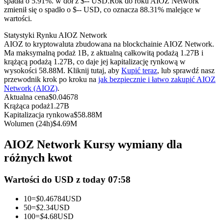
spadła o 5.91%. w dół z $-- USD.
Rok do roku AIOZ Network
Kontrakty terminowe na USDC
zmienił się o spadło o $-- USD, co oznacza 88.31% malejące w
wartości.
Kontrakty futures wykorzystujące USDC jako zabezpieczenie
Statystyki Rynku AIOZ Network
AIOZ to kryptowaluta zbudowana na blockchainie AIOZ Network.
Ma maksymalną podaż 1B, z aktualną całkowitą podażą 1.27B i
krążącą podażą 1.27B, co daje jej kapitalizację rynkową w
wysokości 58.88M. Kliknij tutaj, aby
Kupić teraz
, lub sprawdź nasz
przewodnik krok po kroku na
jak bezpiecznie i łatwo zakupić AIOZ
Network (AIOZ)
.
Aktualna cena
$
0.04678
Krążąca podaż
1.27B
Kapitalizacja rynkowa
$
58.88M
Kopiowanie Transakcji
Wolumen (24h)
$
4.69M
Dołącz do najlepszych traderów
AIOZ Network Kursy wymiany dla
różnych kwot
Wartości do USD z today 07:58
10
=
$
0.46784
USD
50
=
$
2.34
USD
100
=
$
4.68
USD