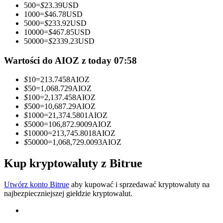
500
=
$
23.39
USD
1000
=
$
46.78
USD
Zostań traderem kopiującym
5000
=
$
233.92
USD
10000
=
$
467.85
USD
Ciesz się podziałem zysków i prowizjami z kopiowania
50000
=
$
2339.23
USD
transakcji
Wartości do AIOZ z today 07:58
$
10
=
213.7458
AIOZ
$
50
=
1,068.729
AIOZ
$
100
=
2,137.458
AIOZ
$
500
=
10,687.29
AIOZ
$
1000
=
21,374.5801
AIOZ
$
5000
=
106,872.9009
AIOZ
$
10000
=
213,745.8018
AIOZ
$
50000
=
1,068,729.0093
AIOZ
Informacja
Analiza Big Data, w tym informacje handlowe itp.
Kup kryptowaluty z Bitrue
Utwórz konto Bitrue
aby kupować i sprzedawać kryptowaluty na
najbezpieczniejszej giełdzie kryptowalut.