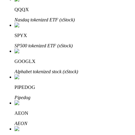
QQQX
Nasdaq tokenized ETF (xStock)
SPYX
Automatyczna inwestycja
SP500 tokenized ETF (xStock)
Zdobądź długoterminowy zysk i elastyczne zainteresowania
GOOGLX
Alphabet tokenized stock (xStock)
PIPEDOG
Pipedog
AEON
Naucz się stakingu
AEON
Dowiedz się, jak uzyskać dochód pasywny