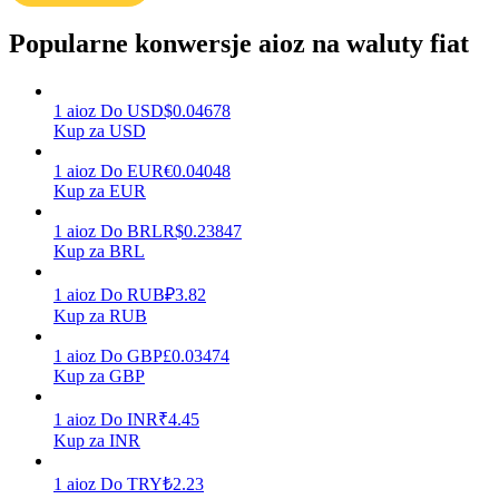
Popularne konwersje aioz na waluty fiat
Zarabiać
1
aioz
Do
USD
$
0.04678
Kup za USD
1
aioz
Do
EUR
€
0.04048
Kup za EUR
1
aioz
Do
BRL
R$
0.23847
Kup za BRL
1
aioz
Do
RUB
₽
3.82
Mocna Świnka
Kup za RUB
Codziennie zdobywaj konkurencyjne nagrody
1
aioz
Do
GBP
£
0.03474
Kup za GBP
1
aioz
Do
INR
₹
4.45
Kup za INR
1
aioz
Do
TRY
₺
2.23