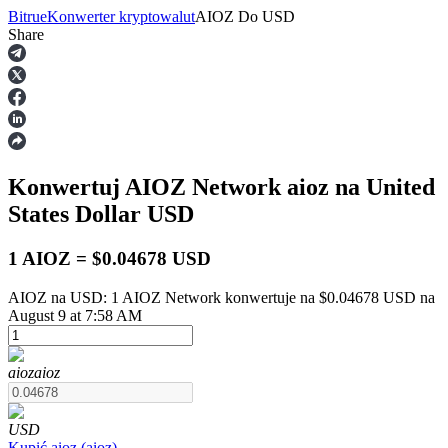
Bitrue
Konwerter kryptowalut
AIOZ
Do
USD
Share
Kontrakty terminowe
Konwertuj AIOZ Network
aioz
na United
States Dollar
USD
1 AIOZ = $0.04678 USD
AIOZ na USD: 1 AIOZ Network konwertuje na $0.04678 USD na
Kontrakty terminowe na USDT
August 9 at 7:58 AM
Kontrakty futures wykorzystujące USDT jako zabezpieczenie
aioz
aioz
USD
Kupić
aioz
(
aioz
)