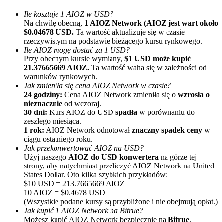
Ile kosztuje 1 AIOZ w USD?
Na chwilę obecną,
1 AIOZ Network (AIOZ jest wart około
$0.04678 USD.
Ta wartość aktualizuje się w czasie
rzeczywistym na podstawie bieżącego kursu rynkowego.
Ile AIOZ mogę dostać za 1 USD?
Przy obecnym kursie wymiany,
$1 USD może kupić
21.37665669 AIOZ.
Ta wartość waha się w zależności od
warunków rynkowych.
Polecaj
Jak zmieniła się cena AIOZ Network w czasie?
24 godziny:
Cena AIOZ Network zmieniła się o
wzrosła o
Zaproś przyjaciela, aby otrzymać nagrody pieniężne
nieznacznie
od wczoraj.
30 dni:
Kurs AIOZ do USD
spadła
w porównaniu do
BTC Welcome Rewards
zeszłego miesiąca.
1 rok:
AIOZ Network odnotował
znaczny spadek ceny
w
ciągu ostatniego roku.
Jak przekonwertować AIOZ na USD?
Użyj naszego
AIOZ do USD konwertera
na górze tej
strony, aby natychmiast przeliczyć AIOZ Network na United
States Dollar. Oto kilka szybkich przykładów:
$10 USD = 213.7665669 AIOZ
10 AIOZ = $0.4678 USD
(Wszystkie podane kursy są przybliżone i nie obejmują opłat.)
Jak kupić 1 AIOZ Network na Bitrue?
Możesz kupić AIOZ Network bezpiecznie na
Bitrue
,