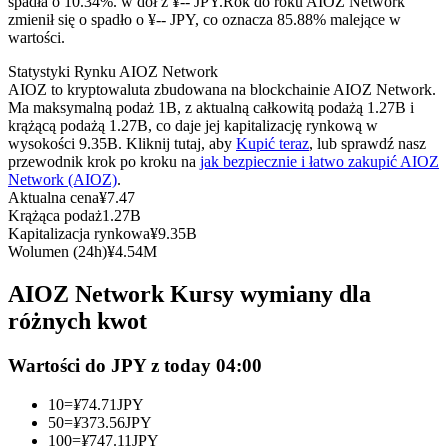
spadła o 10.34%. w dół z ¥-- JPY.
Rok do roku AIOZ Network
Kontrakty terminowe na USDC
zmienił się o spadło o ¥-- JPY, co oznacza 85.88% malejące w
wartości.
Kontrakty futures wykorzystujące USDC jako zabezpieczenie
Statystyki Rynku AIOZ Network
AIOZ to kryptowaluta zbudowana na blockchainie AIOZ Network.
Ma maksymalną podaż 1B, z aktualną całkowitą podażą 1.27B i
krążącą podażą 1.27B, co daje jej kapitalizację rynkową w
wysokości 9.35B. Kliknij tutaj, aby
Kupić teraz
, lub sprawdź nasz
przewodnik krok po kroku na
jak bezpiecznie i łatwo zakupić AIOZ
Network (AIOZ)
.
Aktualna cena
¥
7.47
Krążąca podaż
1.27B
Kapitalizacja rynkowa
¥
9.35B
Kopiowanie Transakcji
Wolumen (24h)
¥
4.54M
Dołącz do najlepszych traderów
AIOZ Network Kursy wymiany dla
różnych kwot
Wartości do JPY z today 04:00
10
=
¥
74.71
JPY
50
=
¥
373.56
JPY
100
=
¥
747.11
JPY