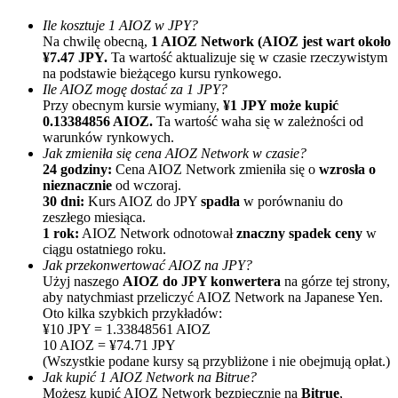
Ile kosztuje 1 AIOZ w JPY?
Na chwilę obecną,
1 AIOZ Network (AIOZ jest wart około
¥7.47 JPY.
Ta wartość aktualizuje się w czasie rzeczywistym
na podstawie bieżącego kursu rynkowego.
Ile AIOZ mogę dostać za 1 JPY?
Przy obecnym kursie wymiany,
¥1 JPY może kupić
0.13384856 AIOZ.
Ta wartość waha się w zależności od
warunków rynkowych.
Polecaj
Jak zmieniła się cena AIOZ Network w czasie?
24 godziny:
Cena AIOZ Network zmieniła się o
wzrosła o
Zaproś przyjaciela, aby otrzymać nagrody pieniężne
nieznacznie
od wczoraj.
30 dni:
Kurs AIOZ do JPY
spadła
w porównaniu do
Deposit CASHCAT & Win
zeszłego miesiąca.
1 rok:
AIOZ Network odnotował
znaczny spadek ceny
w
ciągu ostatniego roku.
Jak przekonwertować AIOZ na JPY?
Użyj naszego
AIOZ do JPY konwertera
na górze tej strony,
aby natychmiast przeliczyć AIOZ Network na Japanese Yen.
Oto kilka szybkich przykładów:
¥10 JPY = 1.33848561 AIOZ
10 AIOZ = ¥74.71 JPY
(Wszystkie podane kursy są przybliżone i nie obejmują opłat.)
Jak kupić 1 AIOZ Network na Bitrue?
Możesz kupić AIOZ Network bezpiecznie na
Bitrue
,