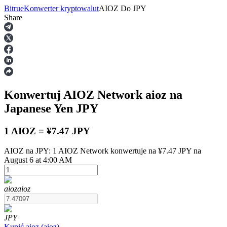
Bitrue
Konwerter kryptowalut
AIOZ
Do
JPY
Share
Kontrakty terminowe
Konwertuj AIOZ Network
aioz
na
Japanese Yen
JPY
1 AIOZ = ¥7.47 JPY
AIOZ na JPY: 1 AIOZ Network konwertuje na ¥7.47 JPY na
Kontrakty terminowe na USDT
August 6 at 4:00 AM
Kontrakty futures wykorzystujące USDT jako zabezpieczenie
aioz
aioz
JPY
Kupić
aioz
(
aioz
)