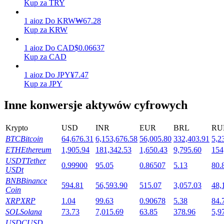
Kup za TRY
1
aioz
Do
KRW
₩
67.28
Kup za KRW
Stawianie
1
aioz
Do
CAD
$
0.06637
Wysokie zyski i natychmiastowy dostęp
Kup za CAD
1
aioz
Do
JPY
¥
7.47
Kup za JPY
Inne konwersje aktywów cyfrowych
Krypto
USD
INR
EUR
BRL
RU
BTC
Bitcoin
64,676.31
6,153,676.58
56,005.80
332,403.91
5,2
ETH
Ethereum
1,905.94
181,342.53
1,650.43
9,795.60
154
Launchpool
USDT
Tether
0.99900
95.05
0.86507
5.13
80.
USDt
Elastyczne stawianie zakładów, aby zarabiać na popularnych
BNB
Binance
tokenach
594.81
56,593.90
515.07
3,057.03
48,
Coin
XRP
XRP
1.04
99.63
0.90678
5.38
84.
SOL
Solana
73.73
7,015.69
63.85
378.96
5,9
USDC
USD