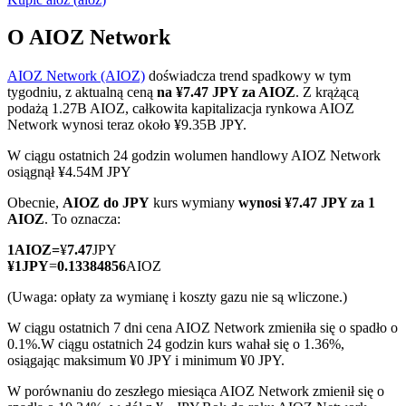
O AIOZ Network
AIOZ Network (AIOZ)
doświadcza trend spadkowy w tym
Kontrakty terminowe COIN-M
tygodniu, z aktualną ceną
na ¥7.47 JPY za AIOZ
. Z krążącą
podażą 1.27B AIOZ, całkowita kapitalizacja rynkowa AIOZ
Kontrakty terminowe na kryptowaluty
Network wynosi teraz około ¥9.35B JPY.
W ciągu ostatnich 24 godzin wolumen handlowy AIOZ Network
osiągnął ¥4.54M JPY
TradFi
Obecnie,
AIOZ do JPY
kurs wymiany
wynosi ¥7.47 JPY za 1
Instrumenty pochodne na akcje, forex, metale szlachetne i
AIOZ
. To oznacza:
towary
1
AIOZ
=
¥
7.47
JPY
¥
1
JPY
=
0.13384856
AIOZ
(Uwaga: opłaty za wymianę i koszty gazu nie są wliczone.)
W ciągu ostatnich 7 dni cena AIOZ Network zmieniła się o spadło o
0.1%.
W ciągu ostatnich 24 godzin kurs wahał się o 1.36%,
osiągając maksimum ¥0 JPY i minimum ¥0 JPY.
W porównaniu do zeszłego miesiąca AIOZ Network zmienił się o