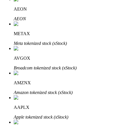
AEON
AEON
METAX
Automatyczna inwestycja
Meta tokenized stock (xStock)
Zdobądź długoterminowy zysk i elastyczne zainteresowania
AVGOX
Broadcom tokenized stock (xStock)
AMZNX
Amazon tokenized stock (xStock)
AAPLX
Naucz się stakingu
Apple tokenized stock (xStock)
Dowiedz się, jak uzyskać dochód pasywny