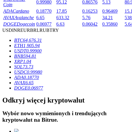
0.99980
95.12
0.86576
5.13
80.
Coin
ADA
Cardano
0.18770
17.85
0.16253
0.96469
15.
AVAX
Avalanche
6.65
633.32
5.76
34.21
538
DOGE
Dogecoin
0.06977
6.63
0.06042
0.35860
5.6
USD
INR
EUR
BRL
RUB
TRY
Blokady BTR
BTC
64,676.31
Ekskluzywne inwestycje dla posiadaczy BTR
ETH
1,905.94
USDT
0.99900
BNB
594.81
XRP
1.04
SOL
73.73
USDC
0.99980
ADA
0.18770
AVAX
6.65
DOGE
0.06977
Odkryj więcej kryptowalut
Pożyczki
Wybór nowo wymienionych i trendujących
Usługa pożyczek wspieranych kryptowalutami
kryptowalut na
Bitrue
.