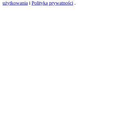
użytkowania
i
Polityką prywatności
.
New Listing Futures Fest
Trade New Futures, Win 200,000 USDT
Crypto World Cup 2026: Grand Finale
77,777+3k Rewards
Więcej wydarzeń