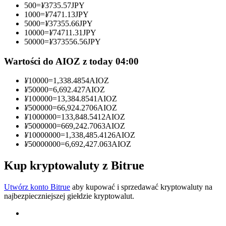
500
=
¥
3735.57
JPY
1000
=
¥
7471.13
JPY
Zostań traderem kopiującym
5000
=
¥
37355.66
JPY
10000
=
¥
74711.31
JPY
Ciesz się podziałem zysków i prowizjami z kopiowania
50000
=
¥
373556.56
JPY
transakcji
Wartości do AIOZ z today 04:00
¥
10000
=
1,338.4854
AIOZ
¥
50000
=
6,692.427
AIOZ
¥
100000
=
13,384.8541
AIOZ
¥
500000
=
66,924.2706
AIOZ
¥
1000000
=
133,848.5412
AIOZ
¥
5000000
=
669,242.7063
AIOZ
¥
10000000
=
1,338,485.4126
AIOZ
¥
50000000
=
6,692,427.063
AIOZ
Informacja
Analiza Big Data, w tym informacje handlowe itp.
Kup kryptowaluty z Bitrue
Utwórz konto Bitrue
aby kupować i sprzedawać kryptowaluty na
najbezpieczniejszej giełdzie kryptowalut.