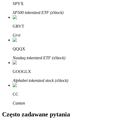
Bitrue
AI
SPYX
SP500 tokenized ETF (xStock)
GRVT
Grvt
Bitruści Partnerzy
QQQX
Nasdaq tokenized ETF (xStock)
GOOGLX
Alphabet tokenized stock (xStock)
CC
Afiliaci Bitrue
Canton
Aż do 65% prowizji!
Często zadawane pytania