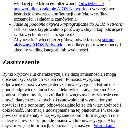
wiodącej giełdzie scentralizowanej.
Odwiedź nasz
Deposit CASHCAT & Win
przewodnik po zakupie AIOZ Network
po szczegółowe
instrukcje dotyczące konfiguracji portfela, weryfikacji
Share 500000 CASHCAT prize pool
tożsamości i składania zamówienia.
Jakie są podobne aktywa kryptograficzne do AIOZ Network?
Jeśli szukasz kryptowalut o porównywalnych kapitalizacjach
rynkowych lub cechach, sprawdź:
Aby uzyskać więcej szczegółów, odwiedź naszą
stronę
Exclusive for BitMart Users
aktywów AIOZ Network
, aby odkryć pokrewne monety i
altcoiny według kategorii lub wydajności.
Register & Trade to Win 500,000 USDT
Zastrzeżenie
Rynki kryptowalut charakteryzują się dużą zmiennością i mogą
Precious Metals Trading Carnival
doświadczyć szybkich wahań cen. Ponosisz wyłączną
odpowiedzialność za swoje decyzje inwestycyjne, a Bitrue nie
Trade Gold & Silver · 33,333 USDT Bonus
ponosi odpowiedzialności za jakiekolwiek straty, które możesz
ponieść. Opieramy się na źródłach zewnętrznych w zakresie cen i
innych danych związanych z kryptowalutami wymienionymi
powyżej i nie ponosimy odpowiedzialności za ich wiarygodność i
dokładność. Informacje udostępniane na tej platformie i wszelkie
USDT New User Exclusive 10% APR
powiązane materiały służą wyłącznie celom informacyjnym i nie
należy ich uważać za poradę finansową lub inwestycyjną. Aby
USDT Flexible Staking | Daily Rewards
uzyskać więcej informacji, zapoznaj się z naszymi
Warunkami