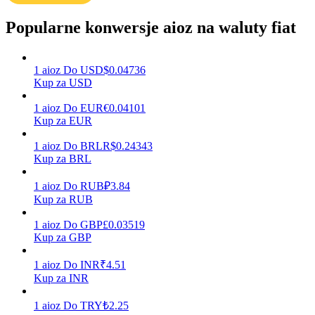
Popularne konwersje aioz na waluty fiat
Zarabiać
1
aioz
Do
USD
$
0.04736
Kup za USD
1
aioz
Do
EUR
€
0.04101
Kup za EUR
1
aioz
Do
BRL
R$
0.24343
Kup za BRL
1
aioz
Do
RUB
₽
3.84
Mocna Świnka
Kup za RUB
Codziennie zdobywaj konkurencyjne nagrody
1
aioz
Do
GBP
£
0.03519
Kup za GBP
1
aioz
Do
INR
₹
4.51
Kup za INR
1
aioz
Do
TRY
₺
2.25