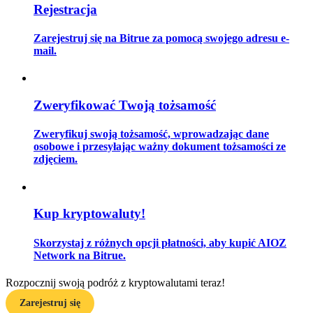
Rejestracja
Zarejestruj się na Bitrue za pomocą swojego adresu e-
mail.
Przewodnik
Przewodnik dla początkujących dotyczący kontraktów futures
Zweryfikować Twoją tożsamość
Zweryfikuj swoją tożsamość, wprowadzając dane
osobowe i przesyłając ważny dokument tożsamości ze
zdjęciem.
Kup kryptowaluty!
Strategie handlowe
Skorzystaj z różnych opcji płatności, aby kupić AIOZ
Dowiedz się, jak zachować rentowność
Network na Bitrue.
Rozpocznij swoją podróż z kryptowalutami teraz!
Zarejestruj się