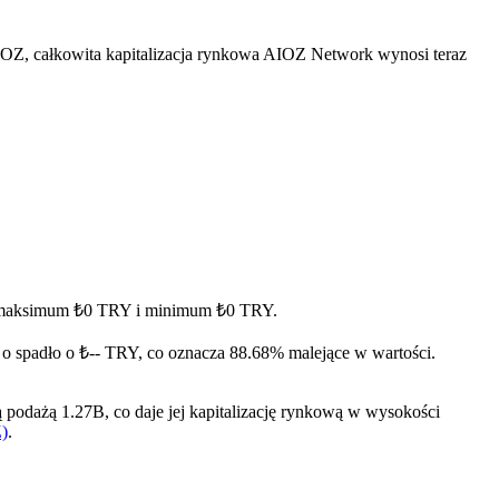
IOZ, całkowita kapitalizacja rynkowa AIOZ Network wynosi teraz
jąc maksimum ₺0 TRY i minimum ₺0 TRY.
o spadło o ₺-- TRY, co oznacza 88.68% malejące w wartości.
odażą 1.27B, co daje jej kapitalizację rynkową w wysokości
Z)
.