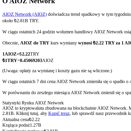
O AIOZ Network
AIOZ Network (AIOZ)
doświadcza trend spadkowy w tym tygodniu,
około ₺2.81B TRY.
Kontrakty terminowe COIN-M
W ciągu ostatnich 24 godzin wolumen handlowy AIOZ Network os
Kontrakty terminowe na kryptowaluty
Obecnie,
AIOZ do TRY
kurs wymiany
wynosi ₺2.22 TRY za 1 A
1
AIOZ
=
₺
2.22
TRY
TradFi
₺
1
TRY
=
0.45069203
AIOZ
Instrumenty pochodne na akcje, forex, metale szlachetne i towa
(Uwaga: opłaty za wymianę i koszty gazu nie są wliczone.)
W ciągu ostatnich 7 dni cena AIOZ Network zmieniła się o spadło o 
W porównaniu do zeszłego miesiąca AIOZ Network zmienił się o spa
Statystyki Rynku AIOZ Network
AIOZ to kryptowaluta zbudowana na blockchainie AIOZ Network. Ma 
2.81B. Kliknij tutaj, aby
Kupić teraz
, lub sprawdź nasz przewodnik 
Aktualna cena
₺
2.22
Krążąca podaż
1.27B
Kontrakty terminowe na USDC