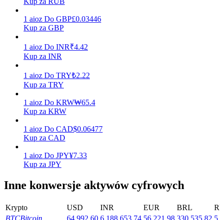
Kup za RUB
Zarabiać
1
aioz
Do
GBP
£
0.03446
Kup za GBP
1
aioz
Do
INR
₹
4.42
Kup za INR
1
aioz
Do
TRY
₺
2.22
Kup za TRY
1
aioz
Do
KRW
₩
65.4
Kup za KRW
Mocna Świnka
1
aioz
Do
CAD
$
0.06477
Codziennie zdobywaj konkurencyjne nagrody
Kup za CAD
1
aioz
Do
JPY
¥
7.33
Kup za JPY
Inne konwersje aktywów cyfrowych
Krypto
USD
INR
EUR
BRL
R
BTC
Bitcoin
64,992.60
6,188,653.74
56,221.98
330,535.82
5