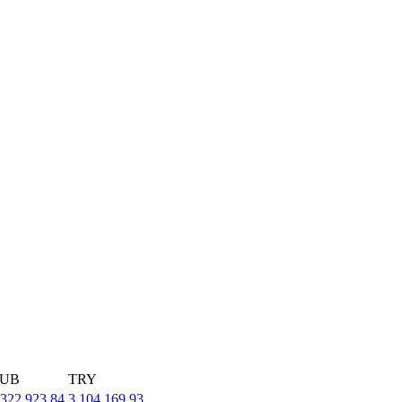
UB
TRY
,322,923.84
3,104,169.93