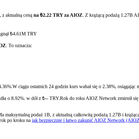
 z aktualną ceną
na ₺2.22 TRY za AIOZ
. Z krążącą podażą 1.27B A
iągnął ₺4.61M TRY
IOZ
. To oznacza:
ry
4.36%.
W ciągu ostatnich 24 godzin kurs wahał się o 2.38%, osiąga
dła o 8.92%. w dół z ₺-- TRY.
Rok do roku AIOZ Network zmienił się 
maksymalną podaż 1B, z aktualną całkowitą podażą 1.27B i krążącą p
krok po kroku na
jak bezpiecznie i łatwo zakupić AIOZ Network (AIO