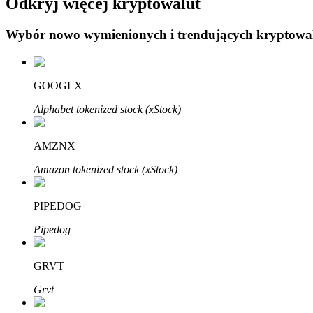
Odkryj więcej kryptowalut
Wybór nowo wymienionych i trendujących kryptowa
Blokady BTR
Ekskluzywne inwestycje dla posiadaczy BTR
GOOGLX
Alphabet tokenized stock (xStock)
AMZNX
Amazon tokenized stock (xStock)
PIPEDOG
Pożyczki
Pipedog
Usługa pożyczek wspieranych kryptowalutami
GRVT
Grvt