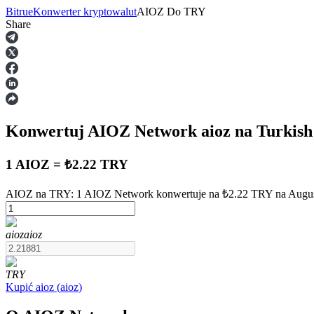
Bitrue
Konwerter kryptowalut
AIOZ
Do
TRY
Share
Kontrakty terminowe
Konwertuj AIOZ Network
aioz
na Turkish
1 AIOZ = ₺2.22 TRY
AIOZ na TRY: 1 AIOZ Network konwertuje na ₺2.22 TRY na Augus
Kontrakty terminowe na USDT
aioz
aioz
Kontrakty futures wykorzystujące USDT jako zabezpieczenie
TRY
Kupić
aioz
(
aioz
)