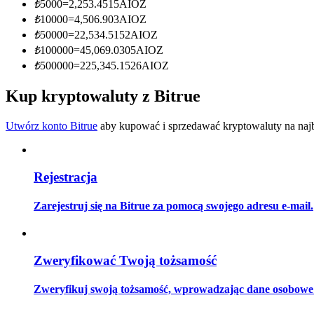
₺
5000
=
2,253.4515
AIOZ
Zostań traderem kopiującym
₺
10000
=
4,506.903
AIOZ
Ciesz się podziałem zysków i prowizjami z kopiowania transak
₺
50000
=
22,534.5152
AIOZ
₺
100000
=
45,069.0305
AIOZ
₺
500000
=
225,345.1526
AIOZ
Kup kryptowaluty z Bitrue
Utwórz konto Bitrue
aby kupować i sprzedawać kryptowaluty na najbe
Rejestracja
Informacja
Analiza Big Data, w tym informacje handlowe itp.
Zarejestruj się na Bitrue za pomocą swojego adresu e-mail.
Zweryfikować Twoją tożsamość
Zweryfikuj swoją tożsamość, wprowadzając dane osobowe i