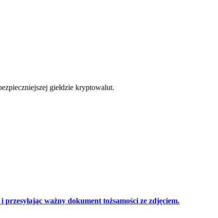
cji
zpieczniejszej giełdzie kryptowalut.
 przesyłając ważny dokument tożsamości ze zdjęciem.