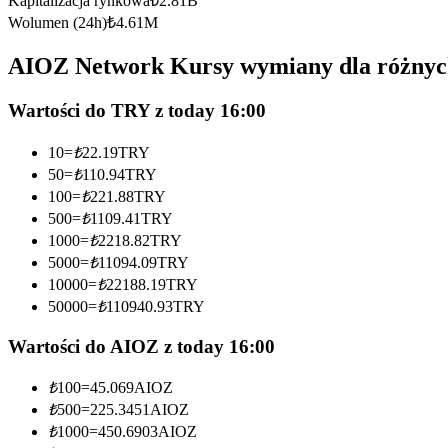
Kapitalizacja rynkowa
₺
2.81B
Kontrakty futures wykorzystujące USDC jako zabezpieczenie
Wolumen (24h)
₺
4.61M
AIOZ Network Kursy wymiany dla różnyc
Wartości do TRY z today 16:00
10
=
₺
22.19
TRY
50
=
₺
110.94
TRY
100
=
₺
221.88
TRY
500
=
₺
1109.41
TRY
Kopiowanie Transakcji
1000
=
₺
2218.82
TRY
Dołącz do najlepszych traderów
5000
=
₺
11094.09
TRY
10000
=
₺
22188.19
TRY
50000
=
₺
110940.93
TRY
Wartości do AIOZ z today 16:00
₺
100
=
45.069
AIOZ
₺
500
=
225.3451
AIOZ
₺
1000
=
450.6903
AIOZ