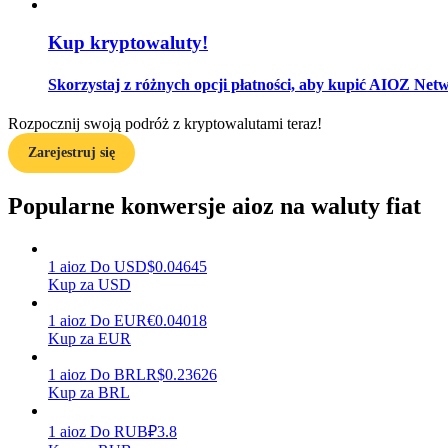
Kup kryptowaluty!
Przewodnik
Przewodnik dla początkujących dotyczący kontraktów futures
Skorzystaj z różnych opcji płatności, aby kupić AIOZ Netw
Rozpocznij swoją podróż z kryptowalutami teraz!
Zarejestruj się
Popularne konwersje aioz na waluty fiat
1
aioz
Do
USD
$
0.04645
Strategie handlowe
Kup za USD
Dowiedz się, jak zachować rentowność
1
aioz
Do
EUR
€
0.04018
Kup za EUR
1
aioz
Do
BRL
R$
0.23626
Kup za BRL
1
aioz
Do
RUB
₽
3.8