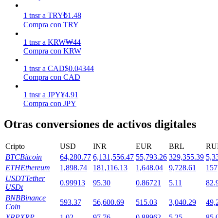
1
tnsr
a
TRY
₺
1.48
Compra con TRY
Staking
1
tnsr
a
KRW
₩
44
Alta rentabilidad y acceso instantáneo
Compra con KRW
1
tnsr
a
CAD
$
0.04344
Compra con CAD
1
tnsr
a
JPY
¥
4.91
Compra con JPY
Otras conversiones de activos digitales
Launchpool
Cripto
USD
INR
EUR
BRL
RU
BTC
Bitcoin
64,280.77
6,131,556.47
55,793.26
329,355.39
5,3
Participación flexible para ganar tokens populares
ETH
Ethereum
1,898.74
181,116.13
1,648.04
9,728.61
157
USDT
Tether
0.99913
95.30
0.86721
5.11
82.
USDt
BNB
Binance
593.37
56,600.69
515.03
3,040.29
49,
Coin
XRP
XRP
1.02
97.76
0.88962
5.25
85.