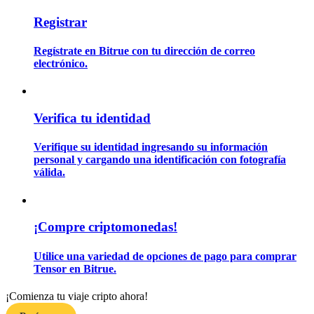
Registrar
Guía
Regístrate en Bitrue con tu dirección de correo
electrónico.
Guía de inicio de futuros
Verifica tu identidad
Verifique su identidad ingresando su información
personal y cargando una identificación con fotografía
válida.
Estrategias comerciales
¡Compre criptomonedas!
Aprenda cómo mantenerse rentable
Utilice una variedad de opciones de pago para comprar
Tensor en Bitrue.
¡Comienza tu viaje cripto ahora!