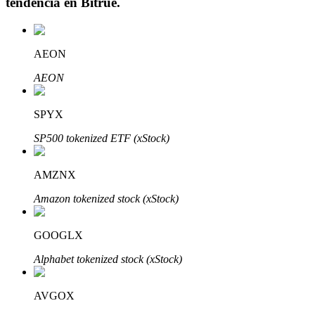
tendencia en
Bitrue
.
AEON
Inversión automática
AEON
Obtenga ganancias a largo plazo e intereses flexibles
SPYX
SP500 tokenized ETF (xStock)
AMZNX
Amazon tokenized stock (xStock)
GOOGLX
Aprender Staking
Alphabet tokenized stock (xStock)
Obtenga más información sobre cómo obtener ingresos pasivos
Bitrue
AI
AVGOX