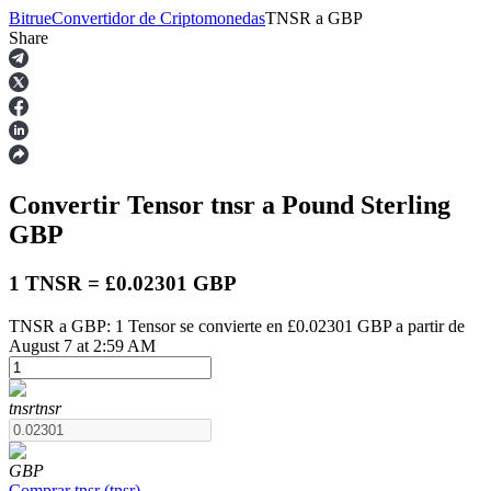
Bitrue
Convertidor de Criptomonedas
TNSR
a
GBP
Share
Futuros
Convertir Tensor
tnsr
a Pound Sterling
GBP
1 TNSR = £0.02301 GBP
TNSR a GBP: 1 Tensor se convierte en £0.02301 GBP a partir de
Futuros del USDT
August 7 at 2:59 AM
Futuros que utilizan USDT como garantía
tnsr
tnsr
GBP
Comprar
tnsr
(
tnsr
)