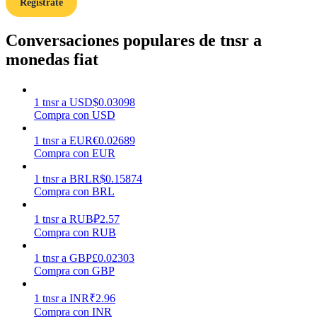
Regístrate
Conversaciones populares de tnsr a
Earn
monedas fiat
1
tnsr
a
USD
$
0.03098
Compra con USD
1
tnsr
a
EUR
€
0.02689
Compra con EUR
1
tnsr
a
BRL
R$
0.15874
Power Piggy
Compra con BRL
Gana recompensas competitivas diariamente
1
tnsr
a
RUB
₽
2.57
Compra con RUB
1
tnsr
a
GBP
£
0.02303
Compra con GBP
1
tnsr
a
INR
₹
2.96
Compra con INR