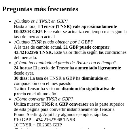
Preguntas más frecuentes
¿Cuánto es 1 TNSR en GBP?
Hasta ahora,
1 Tensor (TNSR) vale aproximadamente
£0.02303 GBP.
Este valor se actualiza en tiempo real según la
tasa de mercado actual.
Referencia
¿Cuánto TNSR puedo obtener por 1 GBP?
A la tasa de cambio actual,
£1 GBP puede comprar
Invita a un amigo para recibir recompensas en efectivo
43.42162396 TNSR.
Este valor fluctúa según las condiciones
del mercado.
Deposit CASHCAT & Win
¿Cómo ha cambiado el precio de Tensor con el tiempo?
24 horas:
El precio de Tensor ha
aumentado ligeramente
desde ayer.
30 días:
La tasa de TNSR a GBP ha
disminuido
en
comparación con el mes pasado.
1 año:
Tensor ha visto un
disminución significativa de
precio
en el último año.
¿Cómo convertir TNSR a GBP?
Utiliza nuestro
TNSR a GBP conversor
en la parte superior
de esta página para convertir instantáneamente Tensor a
Pound Sterling. Aquí hay algunos ejemplos rápidos:
£10 GBP = 434.21623968 TNSR
10 TNSR = £0.2303 GBP
Deposit CASHCAT & Win