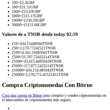
100
=
£
2.3
GBP
500
=
£
11.52
GBP
Conviértete en un Trader de Copia
1000
=
£
23.03
GBP
5000
=
£
115.17
GBP
Disfruta del reparto de beneficios y comisiones de copy trading
10000
=
£
230.33
GBP
50000
=
£
1151.66
GBP
Valores de a TNSR desde today 02:59
£
10
=
434.15448504
TNSR
£
50
=
2,170.77242521
TNSR
£
100
=
4,341.54485042
TNSR
£
500
=
21,707.72425214
TNSR
£
1000
=
43,415.44850429
TNSR
£
5000
=
217,077.24252145
TNSR
Información
£
10000
=
434,154.4850429
TNSR
£
50000
=
2,170,772.42521451
TNSR
Análisis de big data que incluye información comercial, etc.
Compra Criptomonedas Con Bitrue
Crea una cuenta en Bitrue
para comprar y vender criptomonedas en
el intercambio de criptomonedas más seguro.