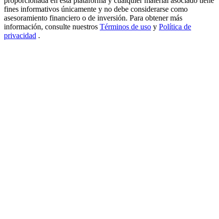
proporcionada en esta plataforma y cualquier material asociado tiene
fines informativos únicamente y no debe considerarse como
New Listing Futures Fest
asesoramiento financiero o de inversión. Para obtener más
información, consulte nuestros
Términos de uso
y
Política de
Trade New Futures, Win 200,000 USDT
privacidad
.
Crypto World Cup 2026: Grand Finale
77,777+3k Rewards
Más eventos
Gana premios y recompensas exclusivas