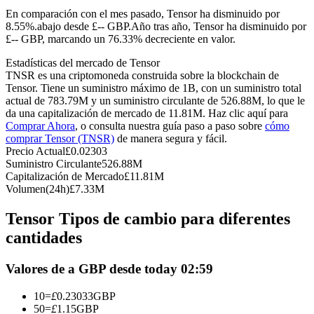
Futuros del USDC
En comparación con el mes pasado, Tensor ha disminuido por
8.55%.abajo desde £-- GBP.
Año tras año, Tensor ha disminuido por
Futuros que utilizan USDC como garantía
£-- GBP, marcando un 76.33% decreciente en valor.
Estadísticas del mercado de Tensor
TNSR es una criptomoneda construida sobre la blockchain de
Tensor. Tiene un suministro máximo de 1B, con un suministro total
actual de 783.79M y un suministro circulante de 526.88M, lo que le
da una capitalización de mercado de 11.81M. Haz clic aquí para
Comprar Ahora
, o consulta nuestra guía paso a paso sobre
cómo
comprar Tensor (TNSR)
de manera segura y fácil.
Precio Actual
£
0.02303
Suministro Circulante
526.88M
Copiar Trading
Capitalización de Mercado
£
11.81M
Volumen(24h)
£
7.33M
Únete a los mejores traders
Tensor Tipos de cambio para diferentes
cantidades
Valores de a GBP desde today 02:59
10
=
£
0.23033
GBP
50
=
£
1.15
GBP