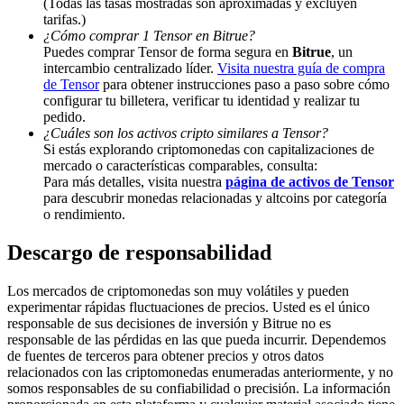
(Todas las tasas mostradas son aproximadas y excluyen
tarifas.)
Share 500000 CASHCAT prize pool
¿Cómo comprar 1 Tensor en Bitrue?
Puedes comprar Tensor de forma segura en
Bitrue
, un
intercambio centralizado líder.
Visita nuestra guía de compra
de Tensor
para obtener instrucciones paso a paso sobre cómo
configurar tu billetera, verificar tu identidad y realizar tu
Exclusive for BitMart Users
pedido.
Register & Trade to Win 500,000 USDT
¿Cuáles son los activos cripto similares a Tensor?
Si estás explorando criptomonedas con capitalizaciones de
mercado o características comparables, consulta:
Para más detalles, visita nuestra
página de activos de Tensor
para descubrir monedas relacionadas y altcoins por categoría
Precious Metals Trading Carnival
o rendimiento.
Trade Gold & Silver · 33,333 USDT Bonus
Descargo de responsabilidad
Los mercados de criptomonedas son muy volátiles y pueden
experimentar rápidas fluctuaciones de precios. Usted es el único
USDT New User Exclusive 10% APR
responsable de sus decisiones de inversión y Bitrue no es
responsable de las pérdidas en las que pueda incurrir. Dependemos
USDT Flexible Staking | Daily Rewards
de fuentes de terceros para obtener precios y otros datos
relacionados con las criptomonedas enumeradas anteriormente, y no
somos responsables de su confiabilidad o precisión. La información