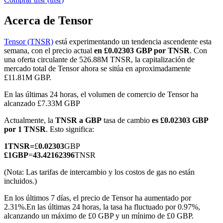
Acerca de Tensor
Tensor (TNSR)
está experimentando un tendencia ascendente esta
Futuros COIN-M
semana, con el precio actual
en £0.02303 GBP por TNSR
. Con
una oferta circulante de 526.88M TNSR, la capitalización de
Futuros de criptomonedas
mercado total de Tensor ahora se sitúa en aproximadamente
£11.81M GBP.
En las últimas 24 horas, el volumen de comercio de Tensor ha
TradFi
alcanzado £7.33M GBP
Derivados de acciones, divisas, metales preciosos y materias
Actualmente, la
TNSR a GBP
tasa de cambio
es £0.02303 GBP
primas
por 1 TNSR
. Esto significa:
1
TNSR
=
£
0.02303
GBP
£
1
GBP
=
43.42162396
TNSR
(Nota: Las tarifas de intercambio y los costos de gas no están
incluidos.)
En los últimos 7 días, el precio de Tensor ha aumentado por
2.31%.
En las últimas 24 horas, la tasa ha fluctuado por 0.97%,
alcanzando un máximo de £0 GBP y un mínimo de £0 GBP.