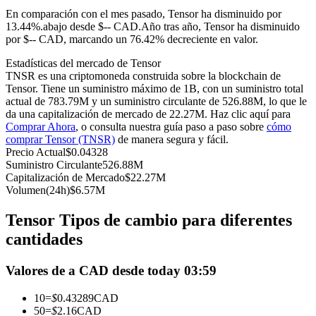
Futuros del USDC
En comparación con el mes pasado, Tensor ha disminuido por
13.44%.abajo desde $-- CAD.
Año tras año, Tensor ha disminuido
Futuros que utilizan USDC como garantía
por $-- CAD, marcando un 76.42% decreciente en valor.
Estadísticas del mercado de Tensor
TNSR es una criptomoneda construida sobre la blockchain de
Tensor. Tiene un suministro máximo de 1B, con un suministro total
actual de 783.79M y un suministro circulante de 526.88M, lo que le
da una capitalización de mercado de 22.27M. Haz clic aquí para
Comprar Ahora
, o consulta nuestra guía paso a paso sobre
cómo
comprar Tensor (TNSR)
de manera segura y fácil.
Precio Actual
$
0.04328
Suministro Circulante
526.88M
Copiar Trading
Capitalización de Mercado
$
22.27M
Volumen(24h)
$
6.57M
Únete a los mejores traders
Tensor Tipos de cambio para diferentes
cantidades
Valores de a CAD desde today 03:59
10
=
$
0.43289
CAD
50
=
$
2.16
CAD