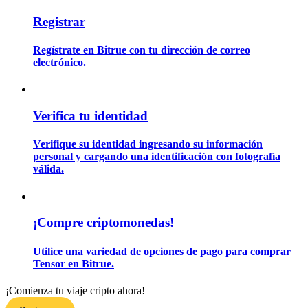
Registrar
Guía
Regístrate en Bitrue con tu dirección de correo
electrónico.
Guía de inicio de futuros
Verifica tu identidad
Verifique su identidad ingresando su información
personal y cargando una identificación con fotografía
válida.
Estrategias comerciales
¡Compre criptomonedas!
Aprenda cómo mantenerse rentable
Utilice una variedad de opciones de pago para comprar
Tensor en Bitrue.
¡Comienza tu viaje cripto ahora!