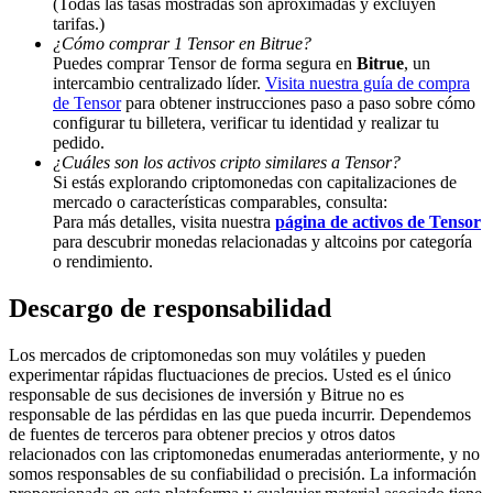
(Todas las tasas mostradas son aproximadas y excluyen
tarifas.)
Share 500000 CASHCAT prize pool
¿Cómo comprar 1 Tensor en Bitrue?
Puedes comprar Tensor de forma segura en
Bitrue
, un
intercambio centralizado líder.
Visita nuestra guía de compra
de Tensor
para obtener instrucciones paso a paso sobre cómo
configurar tu billetera, verificar tu identidad y realizar tu
Exclusive for BitMart Users
pedido.
Register & Trade to Win 500,000 USDT
¿Cuáles son los activos cripto similares a Tensor?
Si estás explorando criptomonedas con capitalizaciones de
mercado o características comparables, consulta:
Para más detalles, visita nuestra
página de activos de Tensor
para descubrir monedas relacionadas y altcoins por categoría
Precious Metals Trading Carnival
o rendimiento.
Trade Gold & Silver · 33,333 USDT Bonus
Descargo de responsabilidad
Los mercados de criptomonedas son muy volátiles y pueden
experimentar rápidas fluctuaciones de precios. Usted es el único
USDT New User Exclusive 10% APR
responsable de sus decisiones de inversión y Bitrue no es
responsable de las pérdidas en las que pueda incurrir. Dependemos
USDT Flexible Staking | Daily Rewards
de fuentes de terceros para obtener precios y otros datos
relacionados con las criptomonedas enumeradas anteriormente, y no
somos responsables de su confiabilidad o precisión. La información