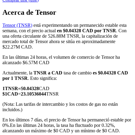
Acerca de Tensor
Tensor (TNSR)
está experimentando un permanecido estable esta
Futuros COIN-M
semana, con el precio actual
en $0.04328 CAD por TNSR
. Con
una oferta circulante de 526.88M TNSR, la capitalización de
Futuros de criptomonedas
mercado total de Tensor ahora se sitúa en aproximadamente
$22.27M CAD.
En las últimas 24 horas, el volumen de comercio de Tensor ha
TradFi
alcanzado $6.57M CAD
Derivados de acciones, divisas, metales preciosos y materias
Actualmente, la
TNSR a CAD
tasa de cambio
es $0.04328 CAD
primas
por 1 TNSR
. Esto significa:
1
TNSR
=
$
0.04328
CAD
$
1
CAD
=
23.10536044
TNSR
(Nota: Las tarifas de intercambio y los costos de gas no están
incluidos.)
En los últimos 7 días, el precio de Tensor ha permaneció estable por
0%.
En las últimas 24 horas, la tasa ha fluctuado por 0.32%,
alcanzando un máximo de $0 CAD y un mínimo de $0 CAD.