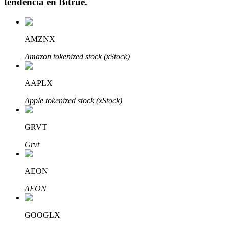
tendencia en
Bitrue
.
AMZNX
Inversión automática
Amazon tokenized stock (xStock)
Obtenga ganancias a largo plazo e intereses flexibles
AAPLX
Apple tokenized stock (xStock)
GRVT
Grvt
AEON
Aprender Staking
AEON
Obtenga más información sobre cómo obtener ingresos pasivos
Bitrue
AI
GOOGLX