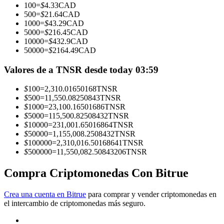
100
=
$
4.33
CAD
500
=
$
21.64
CAD
Conviértete en un Trader de Copia
1000
=
$
43.29
CAD
5000
=
$
216.45
CAD
Disfruta del reparto de beneficios y comisiones de copy trading
10000
=
$
432.9
CAD
50000
=
$
2164.49
CAD
Valores de a TNSR desde today 03:59
$
100
=
2,310.01650168
TNSR
$
500
=
11,550.08250843
TNSR
$
1000
=
23,100.16501686
TNSR
$
5000
=
115,500.82508432
TNSR
$
10000
=
231,001.65016864
TNSR
$
50000
=
1,155,008.2508432
TNSR
Información
$
100000
=
2,310,016.50168641
TNSR
$
500000
=
11,550,082.50843206
TNSR
Análisis de big data que incluye información comercial, etc.
Compra Criptomonedas Con Bitrue
Crea una cuenta en Bitrue
para comprar y vender criptomonedas en
el intercambio de criptomonedas más seguro.