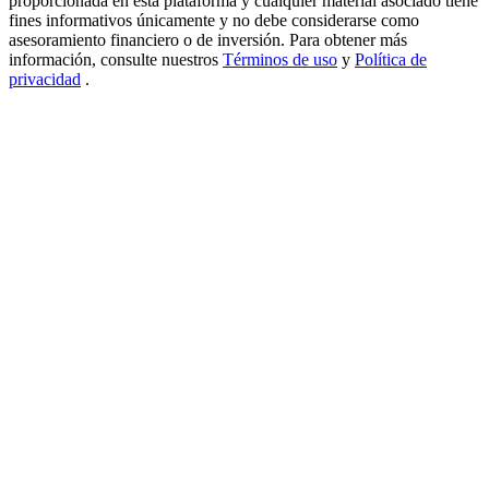
proporcionada en esta plataforma y cualquier material asociado tiene
fines informativos únicamente y no debe considerarse como
New Listing Futures Fest
asesoramiento financiero o de inversión. Para obtener más
información, consulte nuestros
Términos de uso
y
Política de
Trade New Futures, Win 200,000 USDT
privacidad
.
Crypto World Cup 2026: Grand Finale
77,777+3k Rewards
Más eventos
Gana premios y recompensas exclusivas