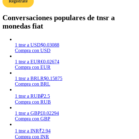
Regístrate
Conversaciones populares de tnsr a
Earn
monedas fiat
1
tnsr
a
USD
$
0.03088
Compra con USD
1
tnsr
a
EUR
€
0.02674
Compra con EUR
1
tnsr
a
BRL
R$
0.15875
Power Piggy
Compra con BRL
Gana recompensas competitivas diariamente
1
tnsr
a
RUB
₽
2.5
Compra con RUB
1
tnsr
a
GBP
£
0.02294
Compra con GBP
1
tnsr
a
INR
₹
2.94
Compra con INR