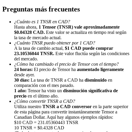
Preguntas más frecuentes
¿Cuánto es 1 TNSR en CAD?
Hasta ahora,
1 Tensor (TNSR) vale aproximadamente
$0.04328 CAD.
Este valor se actualiza en tiempo real según
la tasa de mercado actual.
Referencia
¿Cuánto TNSR puedo obtener por 1 CAD?
A la tasa de cambio actual,
$1 CAD puede comprar
Invita a un amigo para recibir recompensas en efectivo
23.10536044 TNSR.
Este valor fluctúa según las condiciones
del mercado.
Deposit CASHCAT & Win
¿Cómo ha cambiado el precio de Tensor con el tiempo?
24 horas:
El precio de Tensor ha
aumentado ligeramente
desde ayer.
30 días:
La tasa de TNSR a CAD ha
disminuido
en
comparación con el mes pasado.
1 año:
Tensor ha visto un
disminución significativa de
precio
en el último año.
¿Cómo convertir TNSR a CAD?
Utiliza nuestro
TNSR a CAD conversor
en la parte superior
de esta página para convertir instantáneamente Tensor a
Canadian Dollar. Aquí hay algunos ejemplos rápidos:
$10 CAD = 231.05360443 TNSR
10 TNSR = $0.4328 CAD
Deposit CASHCAT & Win