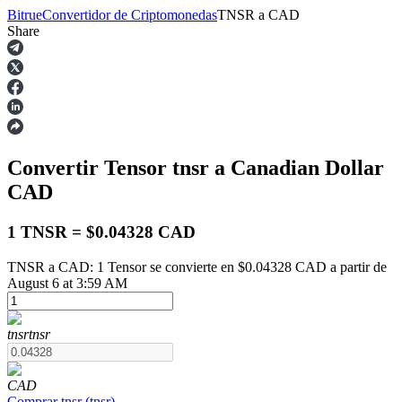
Bitrue
Convertidor de Criptomonedas
TNSR
a
CAD
Share
Futuros
Convertir Tensor
tnsr
a Canadian Dollar
CAD
1 TNSR = $0.04328 CAD
TNSR a CAD: 1 Tensor se convierte en $0.04328 CAD a partir de
Futuros del USDT
August 6 at 3:59 AM
Futuros que utilizan USDT como garantía
tnsr
tnsr
CAD
Comprar
tnsr
(
tnsr
)