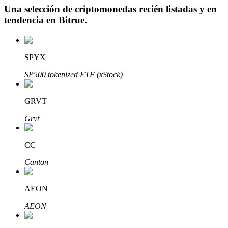
Una selección de criptomonedas recién listadas y en
tendencia en
Bitrue
.
Inversión automática
SPYX
Obtenga ganancias a largo plazo e intereses flexibles
SP500 tokenized ETF (xStock)
GRVT
Grvt
CC
Canton
Aprender Staking
AEON
Obtenga más información sobre cómo obtener ingresos pasivos
AEON
Bitrue
AI