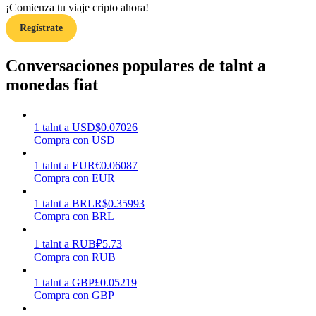
¡Comienza tu viaje cripto ahora!
Regístrate
Earn
Conversaciones populares de talnt a
monedas fiat
1
talnt
a
USD
$
0.07026
Compra con USD
1
talnt
a
EUR
€
0.06087
Compra con EUR
Power Piggy
1
talnt
a
BRL
R$
0.35993
Gana recompensas competitivas diariamente
Compra con BRL
1
talnt
a
RUB
₽
5.73
Compra con RUB
1
talnt
a
GBP
£
0.05219
Compra con GBP