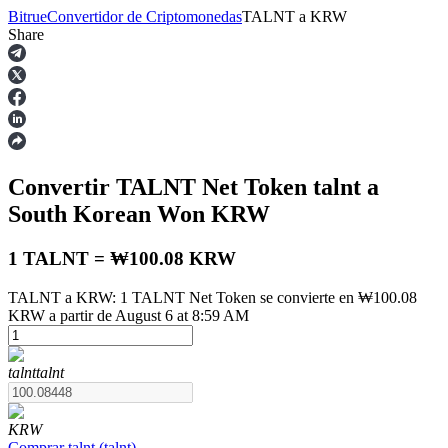
Bitrue
Convertidor de Criptomonedas
TALNT
a
KRW
Share
Futuros
Convertir TALNT Net Token
talnt
a
South Korean Won
KRW
1 TALNT = ₩100.08 KRW
TALNT a KRW: 1 TALNT Net Token se convierte en ₩100.08
Futuros del USDT
KRW a partir de August 6 at 8:59 AM
Futuros que utilizan USDT como garantía
talnt
talnt
KRW
Comprar
talnt
(
talnt
)