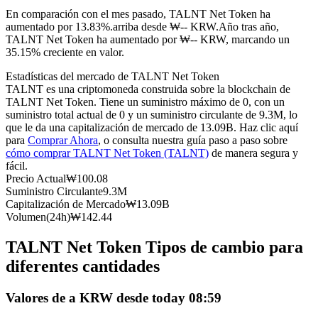
Futuros del USDC
En comparación con el mes pasado, TALNT Net Token ha
aumentado por 13.83%.arriba desde ₩-- KRW.
Año tras año,
Futuros que utilizan USDC como garantía
TALNT Net Token ha aumentado por ₩-- KRW, marcando un
35.15% creciente en valor.
Estadísticas del mercado de TALNT Net Token
TALNT es una criptomoneda construida sobre la blockchain de
TALNT Net Token. Tiene un suministro máximo de 0, con un
suministro total actual de 0 y un suministro circulante de 9.3M, lo
que le da una capitalización de mercado de 13.09B. Haz clic aquí
para
Comprar Ahora
, o consulta nuestra guía paso a paso sobre
cómo comprar TALNT Net Token (TALNT)
de manera segura y
fácil.
Copiar Trading
Precio Actual
₩
100.08
Suministro Circulante
9.3M
Únete a los mejores traders
Capitalización de Mercado
₩
13.09B
Volumen(24h)
₩
142.44
TALNT Net Token Tipos de cambio para
diferentes cantidades
Valores de a KRW desde today 08:59