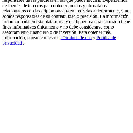
responsable de las pérdidas en las que pueda incurrir. Dependemos
de fuentes de terceros para obtener precios y otros datos
New Listing Futures Fest
relacionados con las criptomonedas enumeradas anteriormente, y no
somos responsables de su confiabilidad o precisión. La información
Trade New Futures, Win 200,000 USDT
proporcionada en esta plataforma y cualquier material asociado tiene
fines informativos únicamente y no debe considerarse como
asesoramiento financiero o de inversión. Para obtener más
información, consulte nuestros
Términos de uso
y
Política de
Crypto World Cup 2026: Grand Finale
privacidad
.
77,777+3k Rewards
Más eventos
Gana premios y recompensas exclusivas