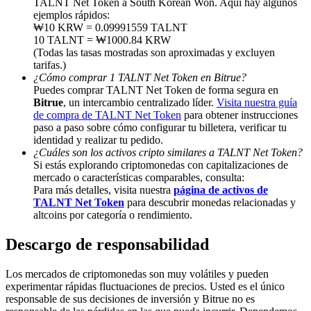
TALNT Net Token a South Korean Won. Aquí hay algunos
ejemplos rápidos:
Share 500000 CASHCAT prize pool
₩10 KRW = 0.09991559 TALNT
10 TALNT = ₩1000.84 KRW
(Todas las tasas mostradas son aproximadas y excluyen
tarifas.)
¿Cómo comprar 1 TALNT Net Token en Bitrue?
Exclusive for BitMart Users
Puedes comprar TALNT Net Token de forma segura en
Register & Trade to Win 500,000 USDT
Bitrue
, un intercambio centralizado líder.
Visita nuestra guía
de compra de TALNT Net Token
para obtener instrucciones
paso a paso sobre cómo configurar tu billetera, verificar tu
identidad y realizar tu pedido.
¿Cuáles son los activos cripto similares a TALNT Net Token?
Precious Metals Trading Carnival
Si estás explorando criptomonedas con capitalizaciones de
mercado o características comparables, consulta:
Trade Gold & Silver · 33,333 USDT Bonus
Para más detalles, visita nuestra
página de activos de
TALNT Net Token
para descubrir monedas relacionadas y
altcoins por categoría o rendimiento.
Descargo de responsabilidad
USDT New User Exclusive 10% APR
USDT Flexible Staking | Daily Rewards
Los mercados de criptomonedas son muy volátiles y pueden
experimentar rápidas fluctuaciones de precios. Usted es el único
responsable de sus decisiones de inversión y Bitrue no es