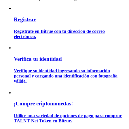
Guía
Registrar
Guía de inicio de futuros
Regístrate en Bitrue con tu dirección de correo
electrónico.
Verifica tu identidad
Verifique su identidad ingresando su información
personal y cargando una identificación con fotografía
válida.
Estrategias comerciales
Aprenda cómo mantenerse rentable
¡Compre criptomonedas!
Utilice una variedad de opciones de pago para comprar
TALNT Net Token en Bitrue.