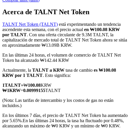
Acerca de TALNT Net Token
TALNT Net Token (TALNT)
está experimentando un tendencia
Futuros COIN-M
ascendente esta semana, con el precio actual
en ₩100.08 KRW
por TALNT
. Con una oferta circulante de 9.3M TALNT, la
Futuros de criptomonedas
capitalización de mercado total de TALNT Net Token ahora se sitúa
en aproximadamente ₩13.09B KRW.
En las últimas 24 horas, el volumen de comercio de TALNT Net
TradFi
Token ha alcanzado ₩142.44 KRW
Derivados de acciones, divisas, metales preciosos y materias
Actualmente, la
TALNT a KRW
tasa de cambio
es ₩100.08
primas
KRW por 1 TALNT
. Esto significa:
1
TALNT
=
₩
100.08
KRW
₩
1
KRW
=
0.00999155
TALNT
(Nota: Las tarifas de intercambio y los costos de gas no están
incluidos.)
En los últimos 7 días, el precio de TALNT Net Token ha aumentado
por 5.65%.
En las últimas 24 horas, la tasa ha fluctuado por 0.48%,
alcanzando un máximo de ₩0 KRW y un mínimo de ₩0 KRW.