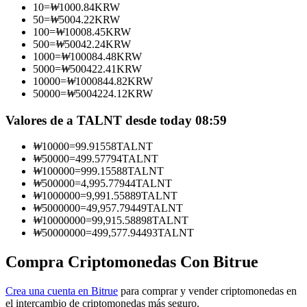
10
=
₩
1000.84
KRW
50
=
₩
5004.22
KRW
Conviértete en un Trader de Copia
100
=
₩
10008.45
KRW
500
=
₩
50042.24
KRW
Disfruta del reparto de beneficios y comisiones de copy trading
1000
=
₩
100084.48
KRW
5000
=
₩
500422.41
KRW
10000
=
₩
1000844.82
KRW
50000
=
₩
5004224.12
KRW
Valores de a TALNT desde today 08:59
₩
10000
=
99.91558
TALNT
₩
50000
=
499.57794
TALNT
₩
100000
=
999.15588
TALNT
₩
500000
=
4,995.77944
TALNT
Información
₩
1000000
=
9,991.55889
TALNT
₩
5000000
=
49,957.79449
TALNT
Análisis de big data que incluye información comercial, etc.
₩
10000000
=
99,915.58898
TALNT
₩
50000000
=
499,577.94493
TALNT
Compra Criptomonedas Con Bitrue
Crea una cuenta en Bitrue
para comprar y vender criptomonedas en
el intercambio de criptomonedas más seguro.