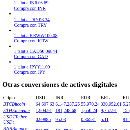
1
talnt
a
INR
₹
6.69
Compra con INR
Staking
1
talnt
a
TRY
₺
3.34
Compra con TRY
Alta rentabilidad y acceso instantáneo
1
talnt
a
KRW
₩
100.08
Compra con KRW
1
talnt
a
CAD
$
0.09844
Compra con CAD
1
talnt
a
JPY
¥
11.09
Compra con JPY
Otras conversiones de activos digitales
Launchpool
Participación flexible para ganar tokens populares
Cripto
USD
INR
EUR
BRL
RU
BTC
Bitcoin
64,607.63
6,147,287.25
55,970.24
330,952.61
5,2
ETH
Ethereum
1,904.91
181,248.68
1,650.24
9,757.91
155
USDT
Tether
0.99885
95.03
0.86531
5.11
81.
USDt
BNB
Binance