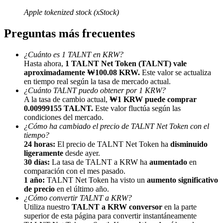
Apple tokenized stock (xStock)
Preguntas más frecuentes
¿Cuánto es 1 TALNT en KRW?
Hasta ahora,
1 TALNT Net Token (TALNT) vale
Referencia
aproximadamente ₩100.08 KRW.
Este valor se actualiza
en tiempo real según la tasa de mercado actual.
Invita a un amigo para recibir recompensas en efectivo
¿Cuánto TALNT puedo obtener por 1 KRW?
A la tasa de cambio actual,
₩1 KRW puede comprar
Deposit CASHCAT & Win
0.00999155 TALNT.
Este valor fluctúa según las
condiciones del mercado.
¿Cómo ha cambiado el precio de TALNT Net Token con el
tiempo?
24 horas:
El precio de TALNT Net Token ha
disminuido
ligeramente
desde ayer.
30 días:
La tasa de TALNT a KRW ha
aumentado
en
comparación con el mes pasado.
1 año:
TALNT Net Token ha visto un
aumento significativo
de precio
en el último año.
¿Cómo convertir TALNT a KRW?
Utiliza nuestro
TALNT a KRW conversor
en la parte
superior de esta página para convertir instantáneamente
Deposit CASHCAT & Win