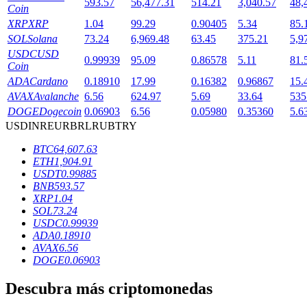
593.57
56,477.31
514.21
3,040.57
48,
Coin
XRP
XRP
1.04
99.29
0.90405
5.34
85.
SOL
Solana
73.24
6,969.48
63.45
375.21
5,9
USDC
USD
Bloqueos BTR
0.99939
95.09
0.86578
5.11
81.
Coin
Inversiones exclusivas para titulares de BTR
ADA
Cardano
0.18910
17.99
0.16382
0.96867
15.
AVAX
Avalanche
6.56
624.97
5.69
33.64
535
DOGE
Dogecoin
0.06903
6.56
0.05980
0.35360
5.6
USD
INR
EUR
BRL
RUB
TRY
BTC
64,607.63
ETH
1,904.91
USDT
0.99885
BNB
593.57
XRP
1.04
SOL
73.24
Préstamos
USDC
0.99939
ADA
0.18910
Servicio de préstamos respaldado por criptomonedas
AVAX
6.56
DOGE
0.06903
Descubra más criptomonedas