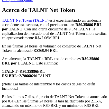
Acerca de TALNT Net Token
TALNT Net Token (TALNT)
está experimentando un tendencia
Futuros COIN-M
ascendente esta semana, con el precio actual
en R$0.35886 BRL
por TALNT
. Con una oferta circulante de 9.3M TALNT, la
Futuros de criptomonedas
capitalización de mercado total de TALNT Net Token ahora se sitúa
en aproximadamente R$47.06M BRL.
En las últimas 24 horas, el volumen de comercio de TALNT Net
TradFi
Token ha alcanzado R$369.94 BRL
Derivados de acciones, divisas, metales preciosos y materias
Actualmente, la
TALNT a BRL
tasa de cambio
es R$0.35886
primas
BRL por 1 TALNT
. Esto significa:
1
TALNT
=
R$
0.35886
BRL
R$
1
BRL
=
2.78660201
TALNT
(Nota: Las tarifas de intercambio y los costos de gas no están
incluidos.)
En los últimos 7 días, el precio de TALNT Net Token ha aumentado
por 0.4%.
En las últimas 24 horas, la tasa ha fluctuado por 2.15%,
alcanzando un máximo de R$0 BRL y un mínimo de R$0 BRL.