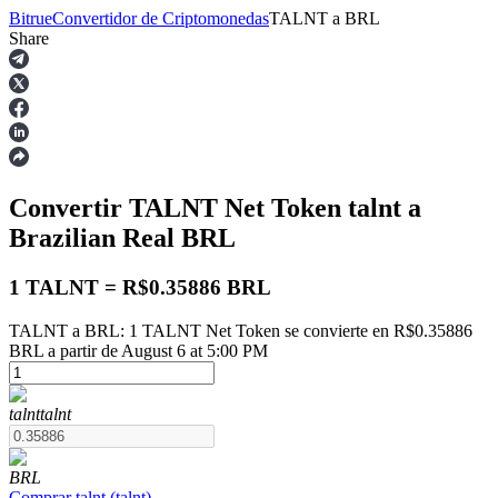
Bitrue
Convertidor de Criptomonedas
TALNT
a
BRL
Share
Futuros
Convertir TALNT Net Token
talnt
a
Brazilian Real
BRL
1 TALNT = R$0.35886 BRL
TALNT a BRL: 1 TALNT Net Token se convierte en R$0.35886
Futuros del USDT
BRL a partir de August 6 at 5:00 PM
Futuros que utilizan USDT como garantía
talnt
talnt
BRL
Comprar
talnt
(
talnt
)