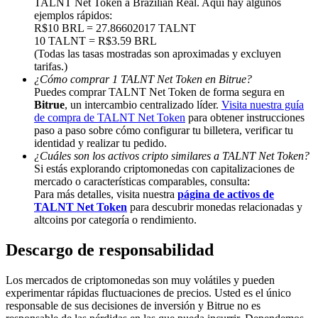
TALNT Net Token a Brazilian Real. Aquí hay algunos
ejemplos rápidos:
Share 500000 CASHCAT prize pool
R$10 BRL = 27.86602017 TALNT
10 TALNT = R$3.59 BRL
(Todas las tasas mostradas son aproximadas y excluyen
tarifas.)
¿Cómo comprar 1 TALNT Net Token en Bitrue?
Exclusive for BitMart Users
Puedes comprar TALNT Net Token de forma segura en
Register & Trade to Win 500,000 USDT
Bitrue
, un intercambio centralizado líder.
Visita nuestra guía
de compra de TALNT Net Token
para obtener instrucciones
paso a paso sobre cómo configurar tu billetera, verificar tu
identidad y realizar tu pedido.
¿Cuáles son los activos cripto similares a TALNT Net Token?
Precious Metals Trading Carnival
Si estás explorando criptomonedas con capitalizaciones de
mercado o características comparables, consulta:
Trade Gold & Silver · 33,333 USDT Bonus
Para más detalles, visita nuestra
página de activos de
TALNT Net Token
para descubrir monedas relacionadas y
altcoins por categoría o rendimiento.
Descargo de responsabilidad
USDT New User Exclusive 10% APR
USDT Flexible Staking | Daily Rewards
Los mercados de criptomonedas son muy volátiles y pueden
experimentar rápidas fluctuaciones de precios. Usted es el único
responsable de sus decisiones de inversión y Bitrue no es