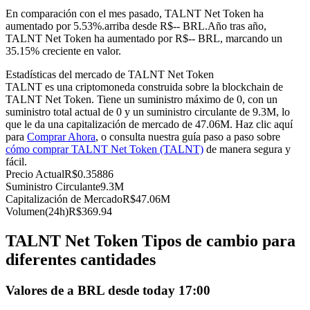
Futuros del USDC
En comparación con el mes pasado, TALNT Net Token ha
aumentado por 5.53%.arriba desde R$-- BRL.
Año tras año,
Futuros que utilizan USDC como garantía
TALNT Net Token ha aumentado por R$-- BRL, marcando un
35.15% creciente en valor.
Estadísticas del mercado de TALNT Net Token
TALNT es una criptomoneda construida sobre la blockchain de
TALNT Net Token. Tiene un suministro máximo de 0, con un
suministro total actual de 0 y un suministro circulante de 9.3M, lo
que le da una capitalización de mercado de 47.06M. Haz clic aquí
para
Comprar Ahora
, o consulta nuestra guía paso a paso sobre
cómo comprar TALNT Net Token (TALNT)
de manera segura y
fácil.
Copiar Trading
Precio Actual
R$
0.35886
Suministro Circulante
9.3M
Únete a los mejores traders
Capitalización de Mercado
R$
47.06M
Volumen(24h)
R$
369.94
TALNT Net Token Tipos de cambio para
diferentes cantidades
Valores de a BRL desde today 17:00