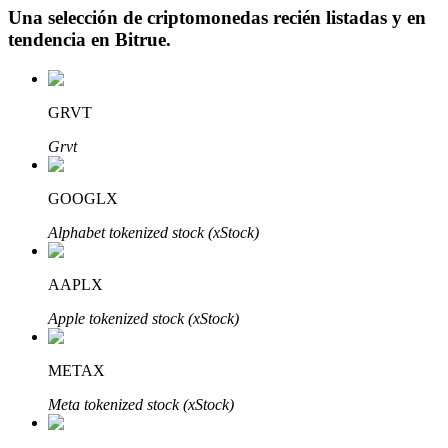
Una selección de criptomonedas recién listadas y en
tendencia en
Bitrue
.
Inversión automática
GRVT
Obtenga ganancias a largo plazo e intereses flexibles
Grvt
GOOGLX
Alphabet tokenized stock (xStock)
AAPLX
Apple tokenized stock (xStock)
Aprender Staking
METAX
Obtenga más información sobre cómo obtener ingresos pasivos
Meta tokenized stock (xStock)
Bitrue
AI