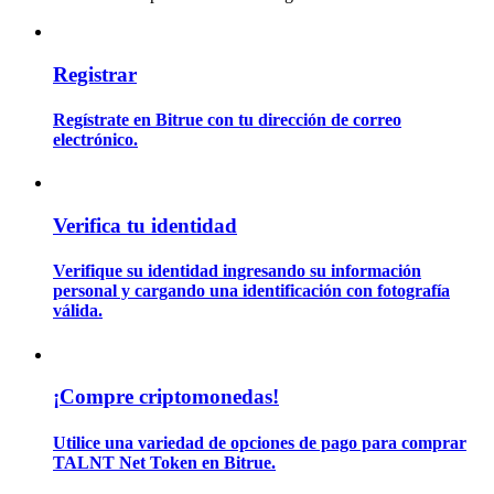
Guía
Registrar
Guía de inicio de futuros
Regístrate en Bitrue con tu dirección de correo
electrónico.
Verifica tu identidad
Verifique su identidad ingresando su información
personal y cargando una identificación con fotografía
válida.
Estrategias comerciales
Aprenda cómo mantenerse rentable
¡Compre criptomonedas!
Utilice una variedad de opciones de pago para comprar
TALNT Net Token en Bitrue.