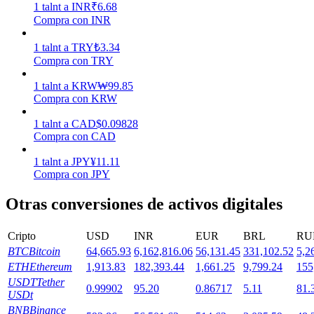
1
talnt
a
INR
₹
6.68
Compra con INR
Staking
1
talnt
a
TRY
₺
3.34
Compra con TRY
Alta rentabilidad y acceso instantáneo
1
talnt
a
KRW
₩
99.85
Compra con KRW
1
talnt
a
CAD
$
0.09828
Compra con CAD
1
talnt
a
JPY
¥
11.11
Compra con JPY
Otras conversiones de activos digitales
Launchpool
Participación flexible para ganar tokens populares
Cripto
USD
INR
EUR
BRL
RU
BTC
Bitcoin
64,665.93
6,162,816.06
56,131.45
331,102.52
5,2
ETH
Ethereum
1,913.83
182,393.44
1,661.25
9,799.24
155
USDT
Tether
0.99902
95.20
0.86717
5.11
81.
USDt
BNB
Binance