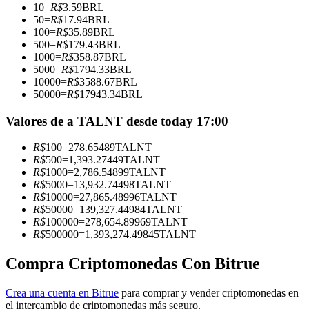
10
=
R$
3.59
BRL
50
=
R$
17.94
BRL
Conviértete en un Trader de Copia
100
=
R$
35.89
BRL
500
=
R$
179.43
BRL
Disfruta del reparto de beneficios y comisiones de copy trading
1000
=
R$
358.87
BRL
5000
=
R$
1794.33
BRL
10000
=
R$
3588.67
BRL
50000
=
R$
17943.34
BRL
Valores de a TALNT desde today 17:00
R$
100
=
278.65489
TALNT
R$
500
=
1,393.27449
TALNT
R$
1000
=
2,786.54899
TALNT
R$
5000
=
13,932.74498
TALNT
Información
R$
10000
=
27,865.48996
TALNT
R$
50000
=
139,327.44984
TALNT
Análisis de big data que incluye información comercial, etc.
R$
100000
=
278,654.89969
TALNT
R$
500000
=
1,393,274.49845
TALNT
Compra Criptomonedas Con Bitrue
Crea una cuenta en Bitrue
para comprar y vender criptomonedas en
el intercambio de criptomonedas más seguro.