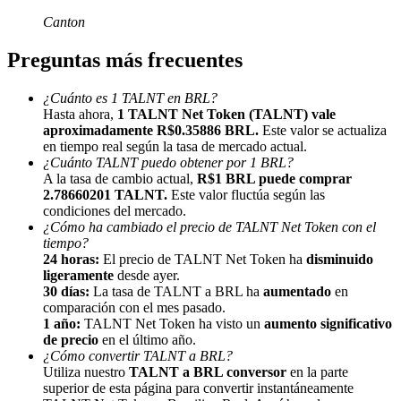
Canton
Preguntas más frecuentes
¿Cuánto es 1 TALNT en BRL?
Hasta ahora,
1 TALNT Net Token (TALNT) vale
Referencia
aproximadamente R$0.35886 BRL.
Este valor se actualiza
en tiempo real según la tasa de mercado actual.
Invita a un amigo para recibir recompensas en efectivo
¿Cuánto TALNT puedo obtener por 1 BRL?
A la tasa de cambio actual,
R$1 BRL puede comprar
Deposit CASHCAT & Win
2.78660201 TALNT.
Este valor fluctúa según las
condiciones del mercado.
¿Cómo ha cambiado el precio de TALNT Net Token con el
tiempo?
24 horas:
El precio de TALNT Net Token ha
disminuido
ligeramente
desde ayer.
30 días:
La tasa de TALNT a BRL ha
aumentado
en
comparación con el mes pasado.
1 año:
TALNT Net Token ha visto un
aumento significativo
de precio
en el último año.
¿Cómo convertir TALNT a BRL?
Utiliza nuestro
TALNT a BRL conversor
en la parte
superior de esta página para convertir instantáneamente
Deposit CASHCAT & Win