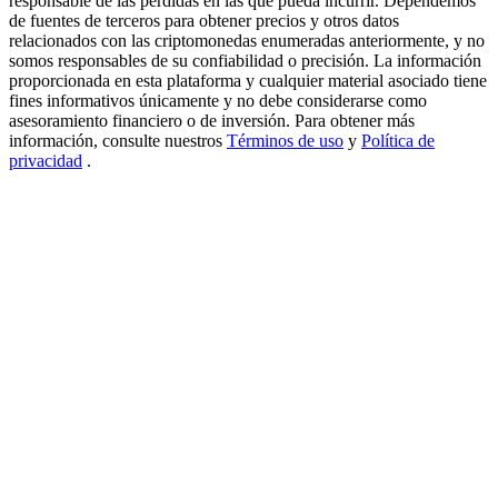
responsable de las pérdidas en las que pueda incurrir. Dependemos
de fuentes de terceros para obtener precios y otros datos
New Listing Futures Fest
relacionados con las criptomonedas enumeradas anteriormente, y no
somos responsables de su confiabilidad o precisión. La información
Trade New Futures, Win 200,000 USDT
proporcionada en esta plataforma y cualquier material asociado tiene
fines informativos únicamente y no debe considerarse como
asesoramiento financiero o de inversión. Para obtener más
información, consulte nuestros
Términos de uso
y
Política de
Crypto World Cup 2026: Grand Finale
privacidad
.
77,777+3k Rewards
Más eventos
Gana premios y recompensas exclusivas