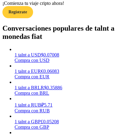
¡Comienza tu viaje cripto ahora!
Regístrate
Earn
Conversaciones populares de talnt a
monedas fiat
1
talnt
a
USD
$
0.07008
Compra con USD
1
talnt
a
EUR
€
0.06083
Compra con EUR
Power Piggy
1
talnt
a
BRL
R$
0.35886
Gana recompensas competitivas diariamente
Compra con BRL
1
talnt
a
RUB
₽
5.71
Compra con RUB
1
talnt
a
GBP
£
0.05208
Compra con GBP