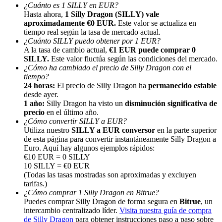
¿Cuánto es 1 SILLY en EUR?
Hasta ahora,
1 Silly Dragon (SILLY) vale
aproximadamente €0 EUR.
Este valor se actualiza en
tiempo real según la tasa de mercado actual.
¿Cuánto SILLY puedo obtener por 1 EUR?
A la tasa de cambio actual,
€1 EUR puede comprar 0
SILLY.
Este valor fluctúa según las condiciones del mercado.
Referencia
¿Cómo ha cambiado el precio de Silly Dragon con el
tiempo?
Invita a un amigo para recibir recompensas en efectivo
24 horas:
El precio de Silly Dragon ha
permanecido estable
desde ayer.
BTC Welcome Rewards
1 año:
Silly Dragon ha visto un
disminución significativa de
precio
en el último año.
¿Cómo convertir SILLY a EUR?
Utiliza nuestro
SILLY a EUR conversor
en la parte superior
de esta página para convertir instantáneamente Silly Dragon a
Euro. Aquí hay algunos ejemplos rápidos:
€10 EUR = 0 SILLY
10 SILLY = €0 EUR
(Todas las tasas mostradas son aproximadas y excluyen
tarifas.)
¿Cómo comprar 1 Silly Dragon en Bitrue?
Puedes comprar Silly Dragon de forma segura en
Bitrue
, un
intercambio centralizado líder.
Visita nuestra guía de compra
BTC Welcome Rewards
de Silly Dragon
para obtener instrucciones paso a paso sobre