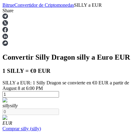
Bitrue
Convertidor de Criptomonedas
SILLY
a
EUR
Share
Futuros
Convertir Silly Dragon
silly
a Euro
EUR
1 SILLY = €0 EUR
SILLY a EUR: 1 Silly Dragon se convierte en €0 EUR a partir de
August 8 at 6:00 PM
Futuros del USDT
Futuros que utilizan USDT como garantía
silly
silly
EUR
Comprar
silly
(
silly
)