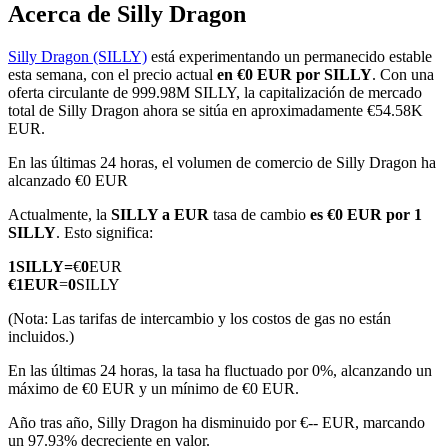
Acerca de Silly Dragon
Silly Dragon (SILLY)
está experimentando un permanecido estable
esta semana, con el precio actual
en €0 EUR por SILLY
. Con una
Futuros COIN-M
oferta circulante de 999.98M SILLY, la capitalización de mercado
total de Silly Dragon ahora se sitúa en aproximadamente €54.58K
Futuros de criptomonedas
EUR.
En las últimas 24 horas, el volumen de comercio de Silly Dragon ha
alcanzado €0 EUR
TradFi
Actualmente, la
SILLY a EUR
tasa de cambio
es €0 EUR por 1
Derivados de acciones, divisas, metales preciosos y materias
SILLY
. Esto significa:
primas
1
SILLY
=
€
0
EUR
€
1
EUR
=
0
SILLY
(Nota: Las tarifas de intercambio y los costos de gas no están
incluidos.)
En las últimas 24 horas, la tasa ha fluctuado por 0%, alcanzando un
máximo de €0 EUR y un mínimo de €0 EUR.
Año tras año, Silly Dragon ha disminuido por €-- EUR, marcando
un 97.93% decreciente en valor.