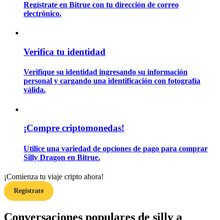
Regístrate en Bitrue con tu dirección de correo
electrónico.
Guía
Guía de inicio de futuros
Verifica tu identidad
Verifique su identidad ingresando su información
personal y cargando una identificación con fotografía
válida.
¡Compre criptomonedas!
Estrategias comerciales
Utilice una variedad de opciones de pago para comprar
Silly Dragon en Bitrue.
Aprenda cómo mantenerse rentable
¡Comienza tu viaje cripto ahora!
Regístrate
Conversaciones populares de silly a