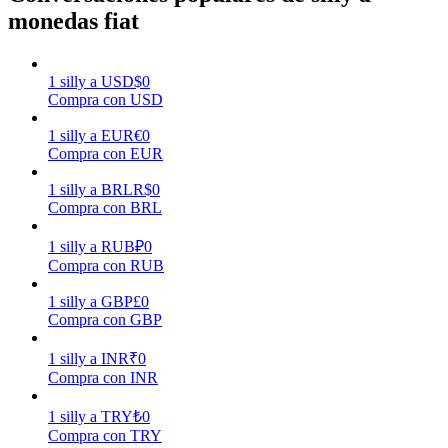
monedas fiat
Earn
1
silly
a
USD
$
0
Compra con USD
1
silly
a
EUR
€
0
Compra con EUR
1
silly
a
BRL
R$
0
Compra con BRL
1
silly
a
RUB
₽
0
Power Piggy
Compra con RUB
Gana recompensas competitivas diariamente
1
silly
a
GBP
£
0
Compra con GBP
1
silly
a
INR
₹
0
Compra con INR
1
silly
a
TRY
₺
0
Compra con TRY