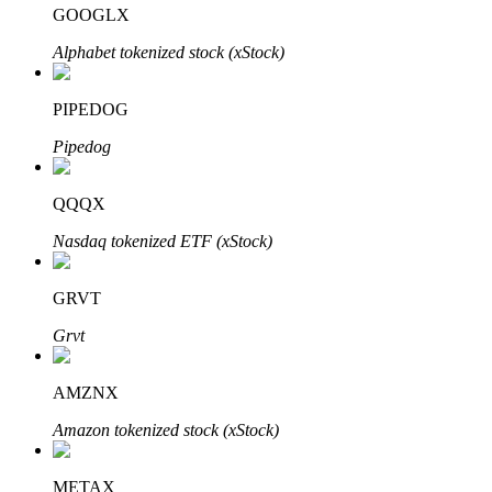
GOOGLX
Alphabet tokenized stock (xStock)
PIPEDOG
Inversión automática
Pipedog
Obtenga ganancias a largo plazo e intereses flexibles
QQQX
Nasdaq tokenized ETF (xStock)
GRVT
Grvt
Aprender Staking
AMZNX
Obtenga más información sobre cómo obtener ingresos pasivos
Amazon tokenized stock (xStock)
Bitrue
AI
METAX