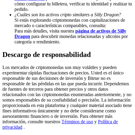
cómo configurar tu billetera, verificar tu identidad y realizar tu
Deposit & Trade BTC to Share 25000 USDT prize pool!
pedido.
¿Cuáles son los activos cripto similares a Silly Dragon?
Si estás explorando criptomonedas con capitalizaciones de
mercado o características comparables, consulta:
Para más detalles, visita nuestra
página de activos de Silly
Deposit CASHCAT & Win
Dragon
para descubrir monedas relacionadas y altcoins por
categoría o rendimiento.
Share 500000 CASHCAT prize pool
Descargo de responsabilidad
Los mercados de criptomonedas son muy volátiles y pueden
Exclusive for BitMart Users
experimentar rápidas fluctuaciones de precios. Usted es el único
responsable de sus decisiones de inversión y Bitrue no es
Register & Trade to Win 500,000 USDT
responsable de las pérdidas en las que pueda incurrir. Dependemos
de fuentes de terceros para obtener precios y otros datos
relacionados con las criptomonedas enumeradas anteriormente, y no
somos responsables de su confiabilidad o precisión. La información
proporcionada en esta plataforma y cualquier material asociado tiene
Precious Metals Trading Carnival
fines informativos únicamente y no debe considerarse como
asesoramiento financiero o de inversión. Para obtener más
Trade Gold & Silver · 33,333 USDT Bonus
información, consulte nuestros
Términos de uso
y
Política de
privacidad
.