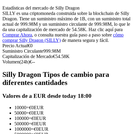
Futuros del USDC
Estadísticas del mercado de Silly Dragon
Futuros que utilizan USDC como garantía
SILLY es una criptomoneda construida sobre la blockchain de Silly
Dragon. Tiene un suministro máximo de 1B, con un suministro total
actual de 999.98M y un suministro circulante de 999.98M, lo que le
da una capitalización de mercado de 54.58K. Haz clic aquí para
Comprar Ahora
, o consulta nuestra guía paso a paso sobre
cómo
comprar Silly Dragon (SILLY)
de manera segura y fácil.
Precio Actual
€
0
Suministro Circulante
999.98M
Capitalización de Mercado
€
54.58K
Volumen(24h)
€
--
Copiar Trading
Silly Dragon Tipos de cambio para
diferentes cantidades
Únete a los mejores traders
Valores de a EUR desde today 18:00
10000
=
€
0
EUR
50000
=
€
0
EUR
100000
=
€
0
EUR
500000
=
€
0
EUR
1000000
=
€
0
EUR