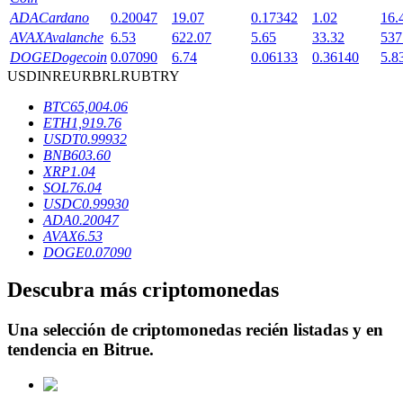
ADA
Cardano
0.20047
19.07
0.17342
1.02
16.
AVAX
Avalanche
6.53
622.07
5.65
33.32
537
DOGE
Dogecoin
0.07090
6.74
0.06133
0.36140
5.8
Bloqueos BTR
USD
INR
EUR
BRL
RUB
TRY
Inversiones exclusivas para titulares de BTR
BTC
65,004.06
ETH
1,919.76
USDT
0.99932
BNB
603.60
XRP
1.04
SOL
76.04
USDC
0.99930
ADA
0.20047
AVAX
6.53
DOGE
0.07090
Descubra más criptomonedas
Préstamos
Servicio de préstamos respaldado por criptomonedas
Una selección de criptomonedas recién listadas y en
tendencia en
Bitrue
.