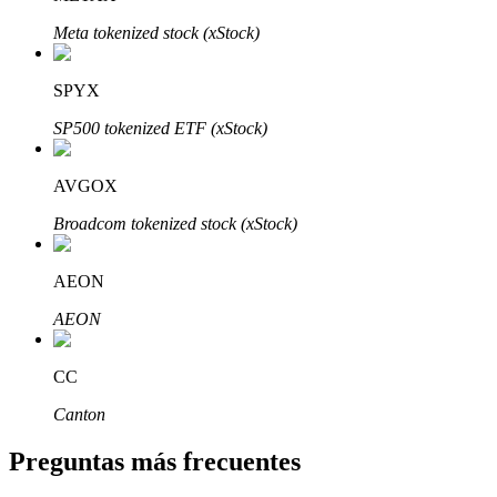
Meta tokenized stock (xStock)
SPYX
SP500 tokenized ETF (xStock)
Bitrue Partners
AVGOX
Broadcom tokenized stock (xStock)
AEON
AEON
CC
Afiliados de Bitrue
Canton
¡Hasta un 65% de comisiones!
Preguntas más frecuentes