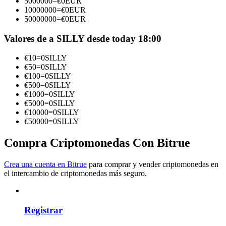
5000000
=
€
0
EUR
10000000
=
€
0
EUR
Conviértete en un Trader de Copia
50000000
=
€
0
EUR
Disfruta del reparto de beneficios y comisiones de copy trading
Valores de a SILLY desde today 18:00
€
10
=
0
SILLY
€
50
=
0
SILLY
€
100
=
0
SILLY
€
500
=
0
SILLY
€
1000
=
0
SILLY
€
5000
=
0
SILLY
€
10000
=
0
SILLY
€
50000
=
0
SILLY
Información
Compra Criptomonedas Con Bitrue
Análisis de big data que incluye información comercial, etc.
Crea una cuenta en Bitrue
para comprar y vender criptomonedas en
el intercambio de criptomonedas más seguro.
Registrar