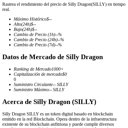
Rastrea el rendimiento del precio de Silly Dragon(SILLY) en tiempo
real.
Máximo Histórico
$
--
Alto
(24h)
$
--
Futuros COIN-M
Bajo
(24h)
$
--
Cambio de Precio
(1h)
--
%
Futuros de criptomonedas
Cambio de Precio
(24h)
--
%
Cambio de Precio
(7d)
--
%
Datos de Mercado de Silly Dragon
TradFi
Derivados de acciones, divisas, metales preciosos y materias
Ranking de Mercado
1000+
primas
Capitalización de mercado
$
0
0
Suministro Circulante
--
SILLY
Suministro Máximo
--
SILLY
Acerca de Silly Dragon (SILLY)
Silly Dragon SILLY es un token digital basado en blockchain
emitido en la red Blockchain. Opera dentro de la infraestructura
existente de su blockchain anfitriona y puede cumplir diversos