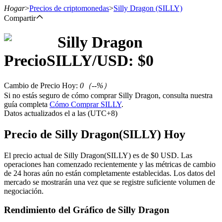
Hogar
>
Precios de criptomonedas
>
Silly Dragon
(SILLY)
Compartir
Silly Dragon
Futuros
Precio
SILLY
/USD: $
0
Cambio de Precio Hoy
:
0
（
--
%）
Si no estás seguro de cómo comprar Silly Dragon, consulta nuestra
guía completa
Cómo Comprar SILLY
.
Datos actualizados el a las (UTC+8)
Precio de Silly Dragon(SILLY) Hoy
Futuros del USDT
El precio actual de Silly Dragon(SILLY) es de $0 USD. Las
operaciones han comenzado recientemente y las métricas de cambio
Futuros que utilizan USDT como garantía
de 24 horas aún no están completamente establecidas. Los datos del
mercado se mostrarán una vez que se registre suficiente volumen de
negociación.
Rendimiento del Gráfico de Silly Dragon