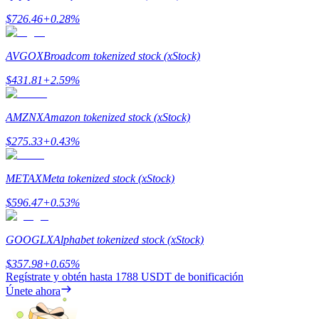
$
726.46
+
0.28
%
Staking
AVGOX
Broadcom tokenized stock (xStock)
Alta rentabilidad y acceso instantáneo
$
431.81
+
2.59
%
AMZNX
Amazon tokenized stock (xStock)
$
275.33
+
0.43
%
METAX
Meta tokenized stock (xStock)
$
596.47
+
0.53
%
Launchpool
Participación flexible para ganar tokens populares
GOOGLX
Alphabet tokenized stock (xStock)
$
357.98
+
0.65
%
Regístrate y obtén hasta
1788 USDT
de bonificación
Únete ahora