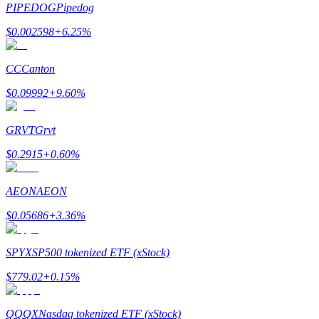
PIPEDOG
Pipedog
$
0.002598
+
6.25
%
Earn
CC
Canton
$
0.09992
+
9.60
%
GRVT
Grvt
$
0.2915
+
0.60
%
Power Piggy
AEON
AEON
Gana recompensas competitivas diariamente
$
0.05686
+
3.36
%
SPYX
SP500 tokenized ETF (xStock)
$
779.02
+
0.15
%
QQQX
Nasdaq tokenized ETF (xStock)