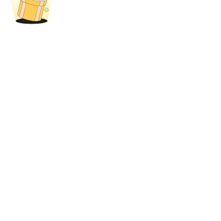
Bloqueos BTR
Inversiones exclusivas para titulares de BTR
Préstamos
Servicio de préstamos respaldado por criptomonedas