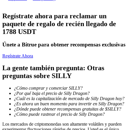
Conviértete en un Trader de Copia
Regístrate ahora para reclamar un
Disfruta del reparto de beneficios y comisiones de copy trading
paquete de regalo de recién llegado de
1788 USDT
Únete a Bitrue para obtener recompensas exclusivas
Regístrate Ahora
La gente también pregunta: Otras
preguntas sobre SILLY
Información
¿Cómo comprar y comerciar SILLY?
Análisis de big data que incluye información comercial, etc.
¿Por qué baja el precio de Silly Dragon?
¿Cuál es la capitalización de mercado de Silly Dragon hoy?
¿Es ahora un buen momento para invertir en Silly Dragon?
¿Dónde puede obtener recompensas gratuitas de $SILLY?
¿Cómo puede rastrear el precio de Silly Dragon?
Los mercados de criptomonedas son altamente volátiles y pueden
experimentar fluctuaciones rápidas de precios. Usted es el único