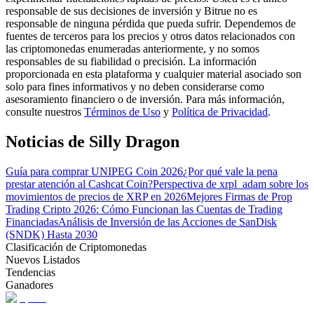
responsable de sus decisiones de inversión y Bitrue no es
responsable de ninguna pérdida que pueda sufrir. Dependemos de
fuentes de terceros para los precios y otros datos relacionados con
Guía
las criptomonedas enumeradas anteriormente, y no somos
responsables de su fiabilidad o precisión. La información
Guía de inicio de futuros
proporcionada en esta plataforma y cualquier material asociado son
solo para fines informativos y no deben considerarse como
asesoramiento financiero o de inversión. Para más información,
consulte nuestros
Términos de Uso
y
Política de Privacidad
.
Noticias de Silly Dragon
Guía para comprar UNIPEG Coin 2026
¿Por qué vale la pena
prestar atención al Cashcat Coin?
Perspectiva de xrpl_adam sobre los
movimientos de precios de XRP en 2026
Mejores Firmas de Prop
Trading Cripto 2026: Cómo Funcionan las Cuentas de Trading
Estrategias comerciales
Financiadas
Análisis de Inversión de las Acciones de SanDisk
Aprenda cómo mantenerse rentable
(SNDK) Hasta 2030
Clasificación de Criptomonedas
Nuevos Listados
Tendencias
Ganadores