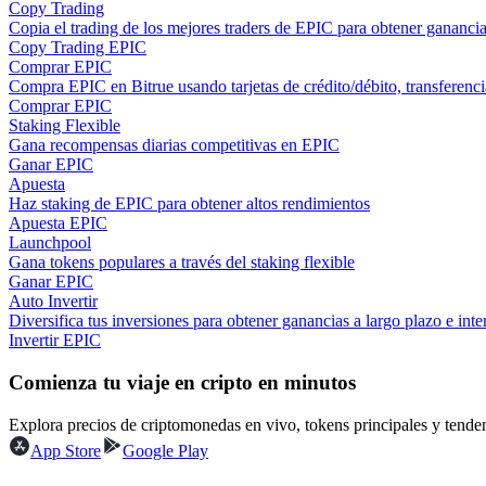
Copy Trading
Conviértete en un Trader de Copia
Copia el trading de los mejores traders de EPIC para obtener ganancia
Copy Trading EPIC
Disfruta del reparto de beneficios y comisiones de copy trading
Comprar EPIC
Compra EPIC en Bitrue usando tarjetas de crédito/débito, transferenci
Comprar EPIC
Staking Flexible
Gana recompensas diarias competitivas en EPIC
Ganar EPIC
Apuesta
Haz staking de EPIC para obtener altos rendimientos
Apuesta EPIC
Launchpool
Gana tokens populares a través del staking flexible
Información
Ganar EPIC
Auto Invertir
Análisis de big data que incluye información comercial, etc.
Diversifica tus inversiones para obtener ganancias a largo plazo e inter
Invertir EPIC
Comienza tu viaje en cripto en minutos
Explora precios de criptomonedas en vivo, tokens principales y tend
App Store
Google Play