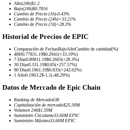
Alto
(24h)
$
1.2
Bajo
(24h)
$
0.7816
Cambio de Precio
(1h)
-0.43
%
Cambio de Precio
(24h)
+
33.21
%
Cambio de Precio
(7d)
+
28.3
%
Futuros COIN-M
Historial de Precios de EPIC
Futuros de criptomonedas
Comparación de Fechas
Bajo
Alto
Cambio de cantidad
(%)
48H
0.7783
1.19
$
0.2941
(
+
33.19
%)
TradFi
7 Días
0.8981
1.19
$
0.2603
(
+
28.3
%)
30 Días
0.33
1.19
$
0.85
(
+
257.57
%)
Derivados de acciones, divisas, metales preciosos y materias pr
90 Días
0.196
1.19
$
0.835
(
+
242.02
%)
1 Año
0.196
3.2
$
-1.1
(
-48.29
%)
Datos de Mercado de Epic Chain
Ranking de Mercado
638
Capitalización de mercado
$
25.30M
Volumen 24h
$
1.59M
Suministro Circulante
33.60M
EPIC
Suministro Máximo
33.60M
EPIC
Futuros del USDC