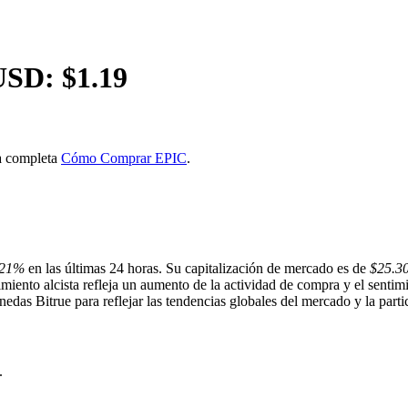
USD: $
1.19
ía completa
Cómo Comprar EPIC
.
.21%
en las últimas 24 horas. Su capitalización de mercado es de
$25.30
miento alcista refleja un aumento de la actividad de compra y el sentim
edas Bitrue para reflejar las tendencias globales del mercado y la parti
.