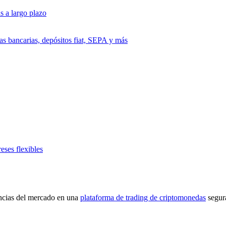
s a largo plazo
as bancarias, depósitos fiat, SEPA y más
eses flexibles
encias del mercado en una
plataforma de trading de criptomonedas
segur