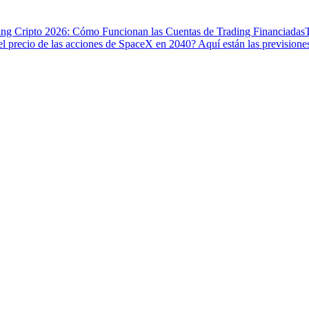
ing Cripto 2026: Cómo Funcionan las Cuentas de Trading Financiadas
el precio de las acciones de SpaceX en 2040? Aquí están las previsiones