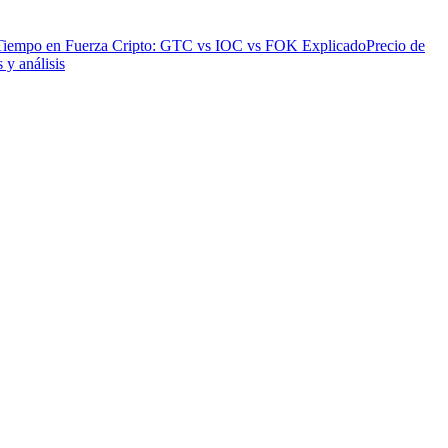
Tiempo en Fuerza Cripto: GTC vs IOC vs FOK Explicado
Precio de
 y análisis