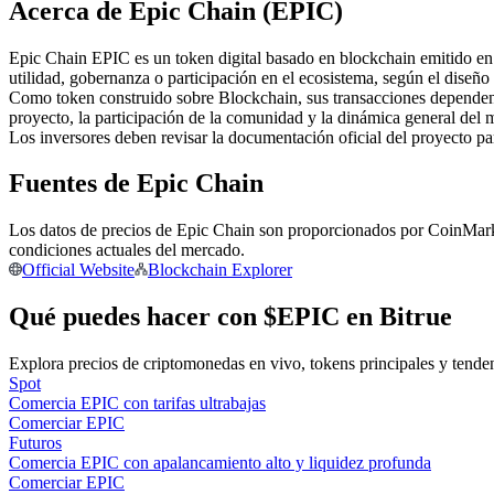
Acerca de Epic Chain (EPIC)
Futuros que utilizan USDC como garantía
Epic Chain EPIC es un token digital basado en blockchain emitido en l
utilidad, gobernanza o participación en el ecosistema, según el diseño
Como token construido sobre Blockchain, sus transacciones dependen 
proyecto, la participación de la comunidad y la dinámica general del 
Los inversores deben revisar la documentación oficial del proyecto p
Fuentes de Epic Chain
Los datos de precios de Epic Chain son proporcionados por CoinMarket
Copiar Trading
condiciones actuales del mercado.
Official Website
Blockchain Explorer
Únete a los mejores traders
Qué puedes hacer con $EPIC en Bitrue
Explora precios de criptomonedas en vivo, tokens principales y tende
Spot
Comercia EPIC con tarifas ultrabajas
Comerciar EPIC
Futuros
Comercia EPIC con apalancamiento alto y liquidez profunda
Comerciar EPIC