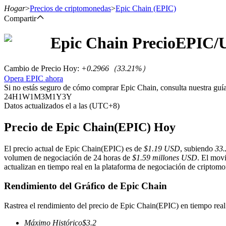
Hogar
>
Precios de criptomonedas
>
Epic Chain
(EPIC)
Compartir
Epic Chain
Precio
EPIC
/
Futuros
Cambio de Precio Hoy
:
+0.2966
（
33.21
%）
Opera EPIC ahora
Si no estás seguro de cómo comprar Epic Chain, consulta nuestra gu
24H
1W
1M
3M
1Y
3Y
Datos actualizados el a las (UTC+8)
Precio de Epic Chain(EPIC) Hoy
El precio actual de Epic Chain(EPIC) es de
$1.19 USD
, subiendo
33
Futuros del USDT
volumen de negociación de 24 horas de
$1.59 millones USD
. El movi
actualizan en tiempo real en la plataforma de negociación de criptomon
Futuros que utilizan USDT como garantía
Rendimiento del Gráfico de Epic Chain
Rastrea el rendimiento del precio de Epic Chain(EPIC) en tiempo real
Máximo Histórico
$
3.2