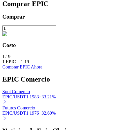
Comprar
EPIC
Staking
Comprar
Alta rentabilidad y acceso instantáneo
Costo
1.19
1
EPIC
=
1.19
Comprar EPIC Ahora
EPIC
Comercio
Launchpool
Participación flexible para ganar tokens populares
Spot Comercio
EPIC/USDT
1.1983
+
33.21
%
Futures Comercio
EPIC/USDT
1.1976
+
32.60
%