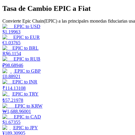
Tasa de Cambio EPIC a Fiat
Guía
Convierte Epic Chain(EPIC) a las principales monedas fiduciarias usa
Guía de inicio de futuros
EPIC
to
USD
$
1.19963
EPIC
to
EUR
€
1.03765
EPIC
to
BRL
R$
6.1154
EPIC
to
RUB
₽
98.68946
EPIC
to
GBP
£
0.88921
EPIC
to
INR
Estrategias comerciales
₹
114.13108
EPIC
to
TRY
Aprenda cómo mantenerse rentable
₺
57.21978
EPIC
to
KRW
₩
1,688.96001
EPIC
to
CAD
$
1.67355
EPIC
to
JPY
¥
189.30905