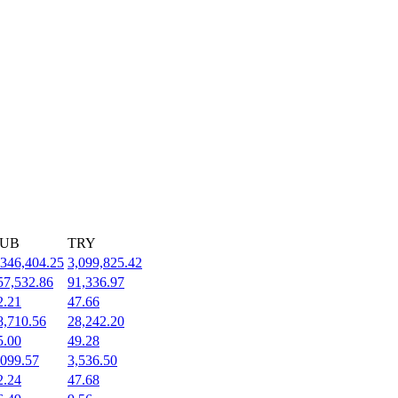
UB
TRY
,346,404.25
3,099,825.42
57,532.86
91,336.97
2.21
47.66
8,710.56
28,242.20
5.00
49.28
,099.57
3,536.50
2.24
47.68