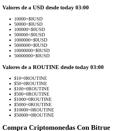
Futuros que utilizan USDC como garantía
Valores de a USD desde today 03:00
10000
=
$
0
USD
50000
=
$
0
USD
100000
=
$
0
USD
500000
=
$
0
USD
1000000
=
$
0
USD
5000000
=
$
0
USD
10000000
=
$
0
USD
50000000
=
$
0
USD
Copiar Trading
Valores de a ROUTINE desde today 03:00
Únete a los mejores traders
$
10
=
0
ROUTINE
$
50
=
0
ROUTINE
$
100
=
0
ROUTINE
$
500
=
0
ROUTINE
$
1000
=
0
ROUTINE
$
5000
=
0
ROUTINE
$
10000
=
0
ROUTINE
$
50000
=
0
ROUTINE
Compra Criptomonedas Con Bitrue