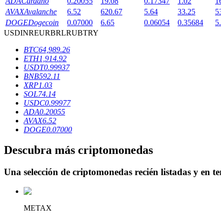
ADA
Cardano
0.20055
19.08
0.17347
1.02
1
AVAX
Avalanche
6.52
620.67
5.64
33.25
5
Staking
DOGE
Dogecoin
0.07000
6.65
0.06054
0.35684
5
USD
INR
EUR
BRL
RUB
TRY
Alta rentabilidad y acceso instantáneo
BTC
64,989.26
ETH
1,914.92
USDT
0.99937
BNB
592.11
XRP
1.03
SOL
74.14
USDC
0.99977
ADA
0.20055
AVAX
6.52
DOGE
0.07000
Launchpool
Descubra más criptomonedas
Participación flexible para ganar tokens populares
Una selección de criptomonedas recién listadas y en t
METAX