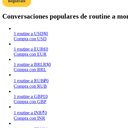
Regístrate
Guía
Conversaciones populares de routine a mon
Guía de inicio de futuros
1
routine
a
USD
$
0
Compra con USD
1
routine
a
EUR
€
0
Compra con EUR
1
routine
a
BRL
R$
0
Compra con BRL
Estrategias comerciales
1
routine
a
RUB
₽
0
Compra con RUB
Aprenda cómo mantenerse rentable
1
routine
a
GBP
£
0
Compra con GBP
1
routine
a
INR
₹
0
Compra con INR