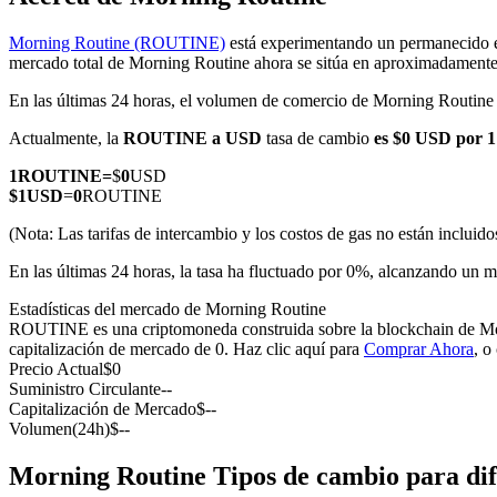
Morning Routine (ROUTINE)
está experimentando un permanecido es
mercado total de Morning Routine ahora se sitúa en aproximadamen
En las últimas 24 horas, el volumen de comercio de Morning Routin
Futuros COIN-M
Actualmente, la
ROUTINE a USD
tasa de cambio
es $0 USD por
Futuros de criptomonedas
1
ROUTINE
=
$
0
USD
$
1
USD
=
0
ROUTINE
TradFi
(Nota: Las tarifas de intercambio y los costos de gas no están incluido
Derivados de acciones, divisas, metales preciosos y materias pr
En las últimas 24 horas, la tasa ha fluctuado por 0%, alcanzando 
Estadísticas del mercado de Morning Routine
ROUTINE es una criptomoneda construida sobre la blockchain de Morni
capitalización de mercado de 0. Haz clic aquí para
Comprar Ahora
, o
Precio Actual
$
0
Suministro Circulante
--
Capitalización de Mercado
$
--
Volumen(24h)
$
--
Morning Routine Tipos de cambio para dif
Futuros del USDC