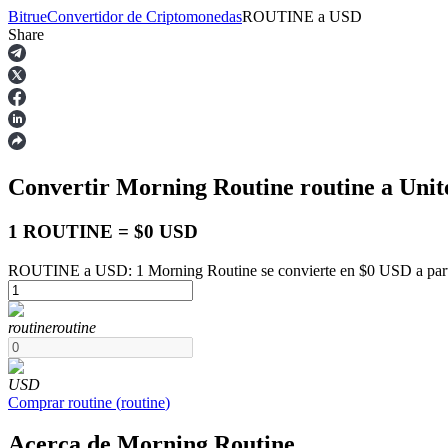
Bitrue
Convertidor de Criptomonedas
ROUTINE
a
USD
Share
Futuros
Convertir Morning Routine
routine
a Unit
1 ROUTINE = $0 USD
ROUTINE a USD: 1 Morning Routine se convierte en $0 USD a part
Futuros del USDT
routine
routine
Futuros que utilizan USDT como garantía
USD
Comprar
routine
(
routine
)
Acerca de Morning Routine