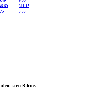
6.49
9.56
36.69
311.17
.75
3.33
endencia en
Bitrue
.