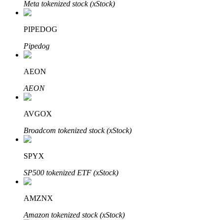
Meta tokenized stock (xStock)
PIPEDOG
Bloqueos BTR
Pipedog
Inversiones exclusivas para titulares de BTR
AEON
AEON
AVGOX
Broadcom tokenized stock (xStock)
Préstamos
SPYX
Servicio de préstamos respaldado por criptomonedas
SP500 tokenized ETF (xStock)
AMZNX
Amazon tokenized stock (xStock)