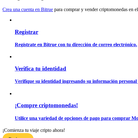
Conviértete en un Trader de Copia
Crea una cuenta en Bitrue
para comprar y vender criptomonedas en el
Disfruta del reparto de beneficios y comisiones de copy trading
Registrar
Regístrate en Bitrue con tu dirección de correo electrónico.
Verifica tu identidad
Información
Verifique su identidad ingresando su información personal 
Análisis de big data que incluye información comercial, etc.
¡Compre criptomonedas!
Utilice una variedad de opciones de pago para comprar Mo
¡Comienza tu viaje cripto ahora!