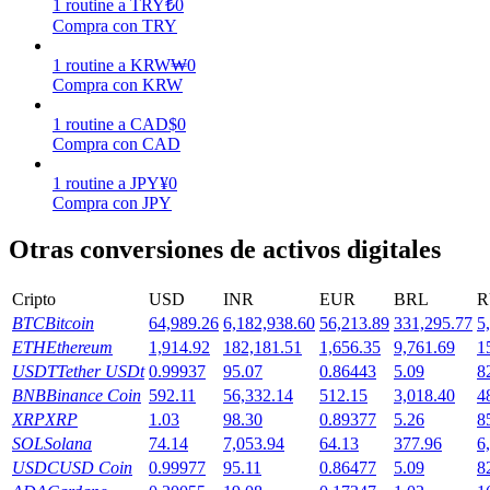
1
routine
a
TRY
₺
0
Compra con TRY
Earn
1
routine
a
KRW
₩
0
Compra con KRW
1
routine
a
CAD
$
0
Compra con CAD
1
routine
a
JPY
¥
0
Compra con JPY
Otras conversiones de activos digitales
Power Piggy
Cripto
USD
INR
EUR
BRL
R
Gana recompensas competitivas diariamente
BTC
Bitcoin
64,989.26
6,182,938.60
56,213.89
331,295.77
5
ETH
Ethereum
1,914.92
182,181.51
1,656.35
9,761.69
1
USDT
Tether USDt
0.99937
95.07
0.86443
5.09
8
BNB
Binance Coin
592.11
56,332.14
512.15
3,018.40
4
XRP
XRP
1.03
98.30
0.89377
5.26
8
SOL
Solana
74.14
7,053.94
64.13
377.96
6
USDC
USD Coin
0.99977
95.11
0.86477
5.09
8