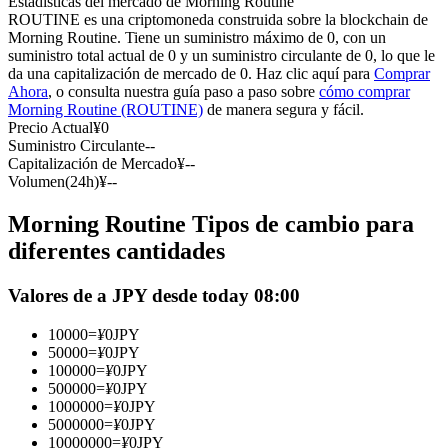
Estadísticas del mercado de Morning Routine
Futuros del USDC
ROUTINE es una criptomoneda construida sobre la blockchain de
Morning Routine. Tiene un suministro máximo de 0, con un
Futuros que utilizan USDC como garantía
suministro total actual de 0 y un suministro circulante de 0, lo que le
da una capitalización de mercado de 0. Haz clic aquí para
Comprar
Ahora
, o consulta nuestra guía paso a paso sobre
cómo comprar
Morning Routine (ROUTINE)
de manera segura y fácil.
Precio Actual
¥
0
Suministro Circulante
--
Capitalización de Mercado
¥
--
Volumen(24h)
¥
--
Morning Routine Tipos de cambio para
Copiar Trading
diferentes cantidades
Únete a los mejores traders
Valores de a JPY desde today 08:00
10000
=
¥
0
JPY
50000
=
¥
0
JPY
100000
=
¥
0
JPY
500000
=
¥
0
JPY
1000000
=
¥
0
JPY
5000000
=
¥
0
JPY
10000000
=
¥
0
JPY