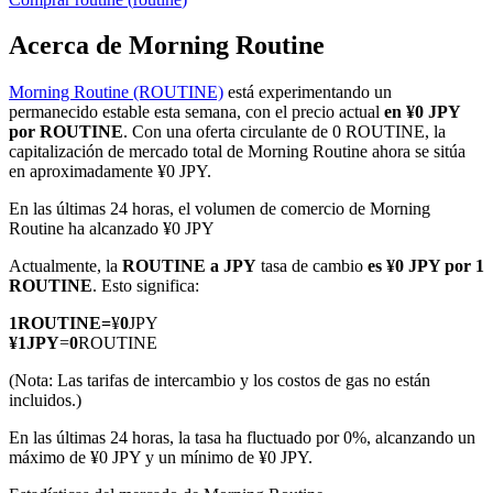
Acerca de Morning Routine
Morning Routine (ROUTINE)
está experimentando un
Futuros COIN-M
permanecido estable esta semana, con el precio actual
en ¥0 JPY
por ROUTINE
. Con una oferta circulante de 0 ROUTINE, la
Futuros de criptomonedas
capitalización de mercado total de Morning Routine ahora se sitúa
en aproximadamente ¥0 JPY.
En las últimas 24 horas, el volumen de comercio de Morning
TradFi
Routine ha alcanzado ¥0 JPY
Derivados de acciones, divisas, metales preciosos y materias
Actualmente, la
ROUTINE a JPY
tasa de cambio
es ¥0 JPY por 1
primas
ROUTINE
. Esto significa:
1
ROUTINE
=
¥
0
JPY
¥
1
JPY
=
0
ROUTINE
(Nota: Las tarifas de intercambio y los costos de gas no están
incluidos.)
En las últimas 24 horas, la tasa ha fluctuado por 0%, alcanzando un
máximo de ¥0 JPY y un mínimo de ¥0 JPY.