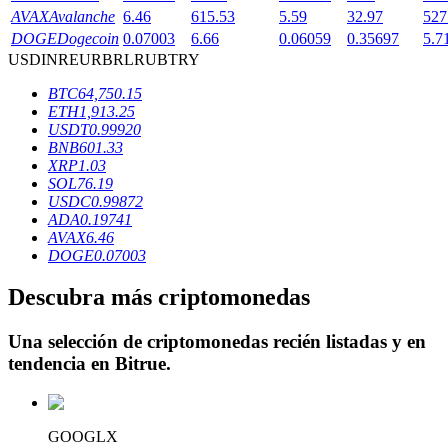
AVAX
Avalanche
6.46
615.53
5.59
32.97
527
DOGE
Dogecoin
0.07003
6.66
0.06059
0.35697
5.7
USD
INR
EUR
BRL
RUB
TRY
Bloqueos BTR
BTC
64,750.15
ETH
1,913.25
Inversiones exclusivas para titulares de BTR
USDT
0.99920
BNB
601.33
XRP
1.03
SOL
76.19
USDC
0.99872
ADA
0.19741
AVAX
6.46
DOGE
0.07003
Descubra más criptomonedas
Préstamos
Una selección de criptomonedas recién listadas y en
Servicio de préstamos respaldado por criptomonedas
tendencia en
Bitrue
.
GOOGLX