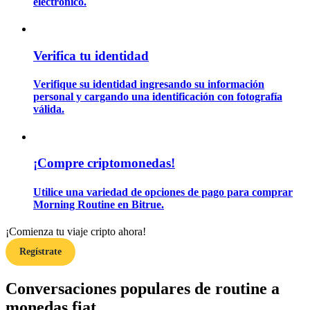
electrónico.
Guía
Verifica tu identidad
Guía de inicio de futuros
Verifique su identidad ingresando su información
personal y cargando una identificación con fotografía
válida.
¡Compre criptomonedas!
Utilice una variedad de opciones de pago para comprar
Morning Routine en Bitrue.
Estrategias comerciales
Aprenda cómo mantenerse rentable
¡Comienza tu viaje cripto ahora!
Regístrate
Conversaciones populares de routine a
monedas fiat