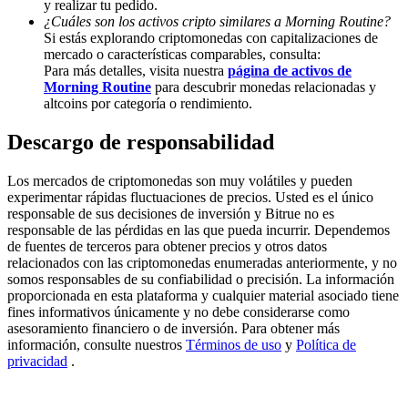
y realizar tu pedido.
¿Cuáles son los activos cripto similares a Morning Routine?
Deposit & Trade BTC to Share 25000 USDT prize pool!
Si estás explorando criptomonedas con capitalizaciones de
mercado o características comparables, consulta:
Para más detalles, visita nuestra
página de activos de
Morning Routine
para descubrir monedas relacionadas y
Deposit CASHCAT & Win
altcoins por categoría o rendimiento.
Share 500000 CASHCAT prize pool
Descargo de responsabilidad
Los mercados de criptomonedas son muy volátiles y pueden
experimentar rápidas fluctuaciones de precios. Usted es el único
Exclusive for BitMart Users
responsable de sus decisiones de inversión y Bitrue no es
responsable de las pérdidas en las que pueda incurrir. Dependemos
Register & Trade to Win 500,000 USDT
de fuentes de terceros para obtener precios y otros datos
relacionados con las criptomonedas enumeradas anteriormente, y no
somos responsables de su confiabilidad o precisión. La información
proporcionada en esta plataforma y cualquier material asociado tiene
fines informativos únicamente y no debe considerarse como
Precious Metals Trading Carnival
asesoramiento financiero o de inversión. Para obtener más
información, consulte nuestros
Términos de uso
y
Política de
Trade Gold & Silver · 33,333 USDT Bonus
privacidad
.