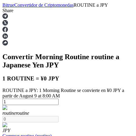
Bitrue
Convertidor de Criptomonedas
ROUTINE
a
JPY
Share
Futuros
Convertir Morning Routine
routine
a
Japanese Yen
JPY
1 ROUTINE = ¥0 JPY
ROUTINE a JPY: 1 Morning Routine se convierte en ¥0 JPY a
Futuros del USDT
partir de August 9 at 8:00 AM
Futuros que utilizan USDT como garantía
routine
routine
JPY
Comprar
routine
(
routine
)