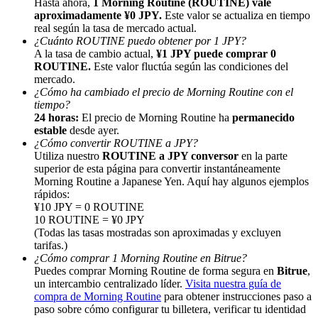
Hasta ahora,
1 Morning Routine (ROUTINE) vale
aproximadamente ¥0 JPY.
Este valor se actualiza en tiempo
real según la tasa de mercado actual.
¿Cuánto ROUTINE puedo obtener por 1 JPY?
A la tasa de cambio actual,
¥1 JPY puede comprar 0
ROUTINE.
Este valor fluctúa según las condiciones del
mercado.
¿Cómo ha cambiado el precio de Morning Routine con el
Referencia
tiempo?
24 horas:
El precio de Morning Routine ha
permanecido
Invita a un amigo para recibir recompensas en efectivo
estable
desde ayer.
BTC Welcome Rewards
¿Cómo convertir ROUTINE a JPY?
Utiliza nuestro
ROUTINE a JPY conversor
en la parte
superior de esta página para convertir instantáneamente
Morning Routine a Japanese Yen. Aquí hay algunos ejemplos
rápidos:
¥10 JPY = 0 ROUTINE
10 ROUTINE = ¥0 JPY
(Todas las tasas mostradas son aproximadas y excluyen
tarifas.)
¿Cómo comprar 1 Morning Routine en Bitrue?
Puedes comprar Morning Routine de forma segura en
Bitrue
,
un intercambio centralizado líder.
Visita nuestra guía de
compra de Morning Routine
para obtener instrucciones paso a
paso sobre cómo configurar tu billetera, verificar tu identidad
BTC Welcome Rewards