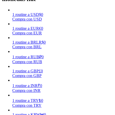
Earn
1
routine
a
USD
$
0
Compra con USD
1
routine
a
EUR
€
0
Compra con EUR
1
routine
a
BRL
R$
0
Compra con BRL
1
routine
a
RUB
₽
0
Compra con RUB
Power Piggy
1
routine
a
GBP
£
0
Compra con GBP
Gana recompensas competitivas diariamente
1
routine
a
INR
₹
0
Compra con INR
1
routine
a
TRY
₺
0
Compra con TRY
1
routine
a
KRW
₩
0