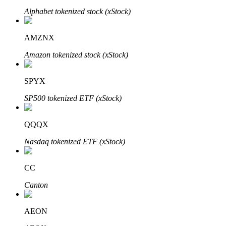
Alphabet tokenized stock (xStock)
AMZNX
Amazon tokenized stock (xStock)
Inversión automática
Obtenga ganancias a largo plazo e intereses flexibles
SPYX
SP500 tokenized ETF (xStock)
QQQX
Nasdaq tokenized ETF (xStock)
CC
Aprender Staking
Canton
Obtenga más información sobre cómo obtener ingresos pasivos
Bitrue
AI
AEON