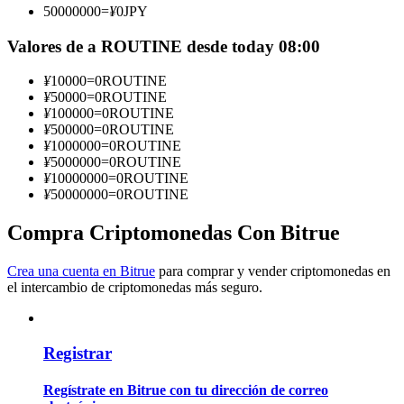
50000000
=
¥
0
JPY
Conviértete en un Trader de Copia
Valores de a ROUTINE desde today 08:00
Disfruta del reparto de beneficios y comisiones de copy trading
¥
10000
=
0
ROUTINE
¥
50000
=
0
ROUTINE
¥
100000
=
0
ROUTINE
¥
500000
=
0
ROUTINE
¥
1000000
=
0
ROUTINE
¥
5000000
=
0
ROUTINE
¥
10000000
=
0
ROUTINE
¥
50000000
=
0
ROUTINE
Compra Criptomonedas Con Bitrue
Información
Crea una cuenta en Bitrue
para comprar y vender criptomonedas en
Análisis de big data que incluye información comercial, etc.
el intercambio de criptomonedas más seguro.
Registrar
Regístrate en Bitrue con tu dirección de correo