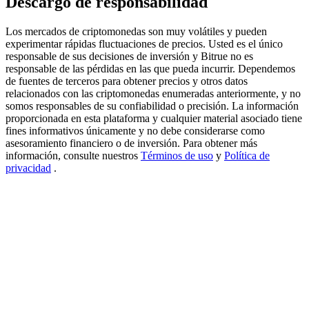
Descargo de responsabilidad
New Listing Futures Fest
Los mercados de criptomonedas son muy volátiles y pueden
Trade New Futures, Win 200,000 USDT
experimentar rápidas fluctuaciones de precios. Usted es el único
responsable de sus decisiones de inversión y Bitrue no es
responsable de las pérdidas en las que pueda incurrir. Dependemos
de fuentes de terceros para obtener precios y otros datos
relacionados con las criptomonedas enumeradas anteriormente, y no
Crypto World Cup 2026: Grand Finale
somos responsables de su confiabilidad o precisión. La información
proporcionada en esta plataforma y cualquier material asociado tiene
77,777+3k Rewards
fines informativos únicamente y no debe considerarse como
asesoramiento financiero o de inversión. Para obtener más
información, consulte nuestros
Términos de uso
y
Política de
privacidad
.
Más eventos
Gana premios y recompensas exclusivas