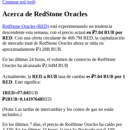
Comprar
red
(
red
)
Acerca de RedStone Oracles
RedStone Oracles (RED)
está experimentando un tendencia
Futuros COIN-M
descendente esta semana, con el precio actual
en ₽7.04 RUB por
Futuros de criptomonedas
RED
. Con una oferta circulante de 469.7M RED, la capitalización
de mercado total de RedStone Oracles ahora se sitúa en
aproximadamente ₽3.28B RUB.
TradFi
En las últimas 24 horas, el volumen de comercio de RedStone
Oracles ha alcanzado ₽2.64M RUB
Derivados de acciones, divisas, metales preciosos y materias
primas
Actualmente, la
RED a RUB
tasa de cambio
es ₽7.04 RUB por 1
RED
. Esto significa:
1
RED
=
₽
7.04
RUB
₽
1
RUB
=
0.14197648
RED
(Nota: Las tarifas de intercambio y los costos de gas no están
incluidos.)
En los últimos 7 días, el precio de RedStone Oracles ha caído por
3.32%.
En las últimas 24 horas, la tasa ha fluctuado por 0.34%,