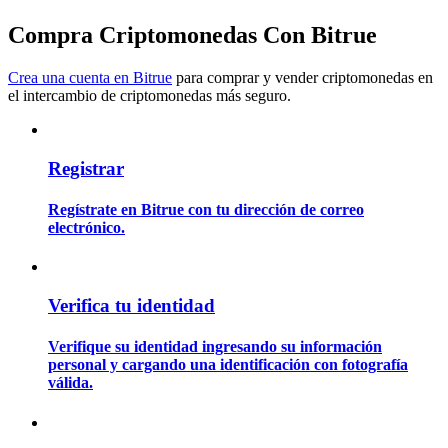
Compra Criptomonedas Con Bitrue
Guía
Crea una cuenta en Bitrue
para comprar y vender criptomonedas en
Guía de inicio de futuros
el intercambio de criptomonedas más seguro.
Registrar
Regístrate en Bitrue con tu dirección de correo
electrónico.
Estrategias comerciales
Verifica tu identidad
Aprenda cómo mantenerse rentable
Verifique su identidad ingresando su información
personal y cargando una identificación con fotografía
válida.