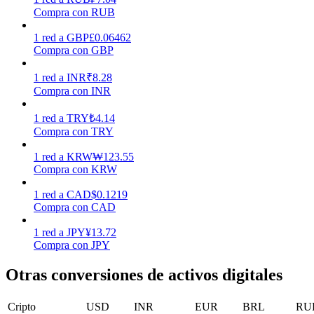
Compra con RUB
1
red
a
GBP
£
0.06462
Staking
Compra con GBP
Alta rentabilidad y acceso instantáneo
1
red
a
INR
₹
8.28
Compra con INR
1
red
a
TRY
₺
4.14
Compra con TRY
1
red
a
KRW
₩
123.55
Compra con KRW
1
red
a
CAD
$
0.1219
Launchpool
Compra con CAD
Participación flexible para ganar tokens populares
1
red
a
JPY
¥
13.72
Compra con JPY
Otras conversiones de activos digitales
Cripto
USD
INR
EUR
BRL
RU