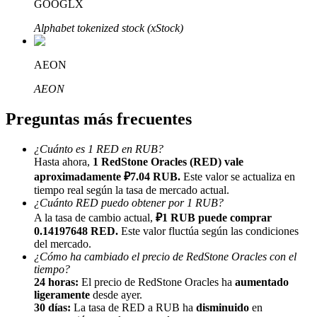
GOOGLX
Alphabet tokenized stock (xStock)
AEON
AEON
Referencia
Preguntas más frecuentes
Invita a un amigo para recibir recompensas en efectivo
Deposit CASHCAT & Win
¿Cuánto es 1 RED en RUB?
Hasta ahora,
1 RedStone Oracles (RED) vale
aproximadamente ₽7.04 RUB.
Este valor se actualiza en
tiempo real según la tasa de mercado actual.
¿Cuánto RED puedo obtener por 1 RUB?
A la tasa de cambio actual,
₽1 RUB puede comprar
0.14197648 RED.
Este valor fluctúa según las condiciones
del mercado.
¿Cómo ha cambiado el precio de RedStone Oracles con el
tiempo?
24 horas:
El precio de RedStone Oracles ha
aumentado
ligeramente
desde ayer.
30 días:
La tasa de RED a RUB ha
disminuido
en
Deposit CASHCAT & Win