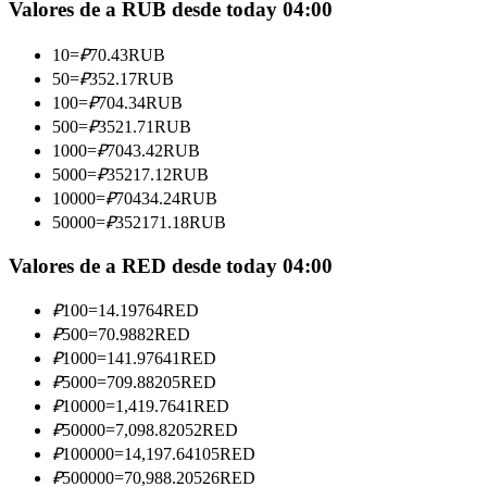
Valores de a RUB desde today 04:00
Conviértete en un Trader de Copia
10
=
₽
70.43
RUB
Disfruta del reparto de beneficios y comisiones de copy trading
50
=
₽
352.17
RUB
100
=
₽
704.34
RUB
500
=
₽
3521.71
RUB
1000
=
₽
7043.42
RUB
5000
=
₽
35217.12
RUB
10000
=
₽
70434.24
RUB
50000
=
₽
352171.18
RUB
Valores de a RED desde today 04:00
Información
₽
100
=
14.19764
RED
Análisis de big data que incluye información comercial, etc.
₽
500
=
70.9882
RED
₽
1000
=
141.97641
RED
₽
5000
=
709.88205
RED
₽
10000
=
1,419.7641
RED
₽
50000
=
7,098.82052
RED
₽
100000
=
14,197.64105
RED
₽
500000
=
70,988.20526
RED