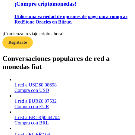
¡Compre criptomonedas!
Utilice una variedad de opciones de pago para comprar
Earn
RedStone Oracles en Bitrue.
¡Comienza tu viaje cripto ahora!
Regístrate
Conversaciones populares de red a
monedas fiat
Power Piggy
1
red
a
USD
$
0.08698
Gana recompensas competitivas diariamente
Compra con USD
1
red
a
EUR
€
0.07532
Compra con EUR
1
red
a
BRL
R$
0.44704
Compra con BRL
1
red
a
RUB
₽
7.04