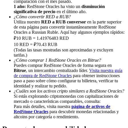
comparación con el mes pasado.
1 año:
RedStone Oracles ha visto un
disminución
Share 500000 CASHCAT prize pool
significativa de precio
en el último año.
¿Cómo convertir RED a RUB?
Utiliza nuestro
RED a RUB conversor
en la parte superior
de esta página para convertir instantáneamente RedStone
Exclusive for BitMart Users
Oracles a Russian Ruble. Aquí hay algunos ejemplos rápidos:
₽10 RUB = 1.41976483 RED
Register & Trade to Win 500,000 USDT
10 RED = ₽70.43 RUB
(Todas las tasas mostradas son aproximadas y excluyen
tarifas.)
¿Cómo comprar 1 RedStone Oracles en Bitrue?
Puedes comprar RedStone Oracles de forma segura en
Precious Metals Trading Carnival
Bitrue
, un intercambio centralizado líder.
Visita nuestra guía
de compra de RedStone Oracles
para obtener instrucciones
Trade Gold & Silver · 33,333 USDT Bonus
paso a paso sobre cómo configurar tu billetera, verificar tu
identidad y realizar tu pedido.
¿Cuáles son los activos cripto similares a RedStone Oracles?
Si estás explorando criptomonedas con capitalizaciones de
USDT New User Exclusive 10% APR
mercado o características comparables, consulta:
Para más detalles, visita nuestra
página de activos de
USDT Flexible Staking | Daily Rewards
RedStone Oracles
para descubrir monedas relacionadas y
altcoins por categoría o rendimiento.