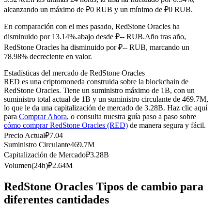
Futuros del USDC
alcanzando un máximo de ₽0 RUB y un mínimo de ₽0 RUB.
Futuros que utilizan USDC como garantía
En comparación con el mes pasado, RedStone Oracles ha
disminuido por 13.14%.abajo desde ₽-- RUB.
Año tras año,
RedStone Oracles ha disminuido por ₽-- RUB, marcando un
78.98% decreciente en valor.
Estadísticas del mercado de RedStone Oracles
RED es una criptomoneda construida sobre la blockchain de
RedStone Oracles. Tiene un suministro máximo de 1B, con un
suministro total actual de 1B y un suministro circulante de 469.7M,
lo que le da una capitalización de mercado de 3.28B. Haz clic aquí
para
Comprar Ahora
, o consulta nuestra guía paso a paso sobre
Copiar Trading
cómo comprar RedStone Oracles (RED)
de manera segura y fácil.
Únete a los mejores traders
Precio Actual
₽
7.04
Suministro Circulante
469.7M
Capitalización de Mercado
₽
3.28B
Volumen(24h)
₽
2.64M
RedStone Oracles Tipos de cambio para
diferentes cantidades