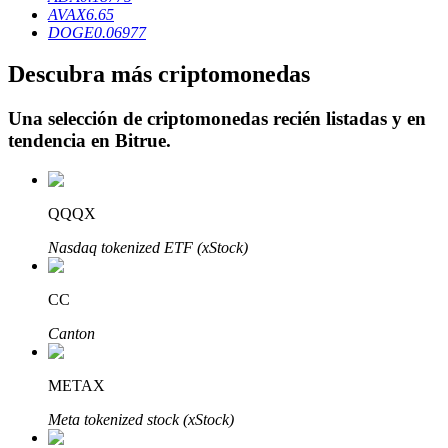
AVAX
6.65
DOGE
0.06977
Descubra más criptomonedas
Inversión automática
Una selección de criptomonedas recién listadas y en
tendencia en
Bitrue
.
Obtenga ganancias a largo plazo e intereses flexibles
QQQX
Nasdaq tokenized ETF (xStock)
CC
Canton
Aprender Staking
Obtenga más información sobre cómo obtener ingresos pasivos
METAX
Bitrue
AI
Meta tokenized stock (xStock)