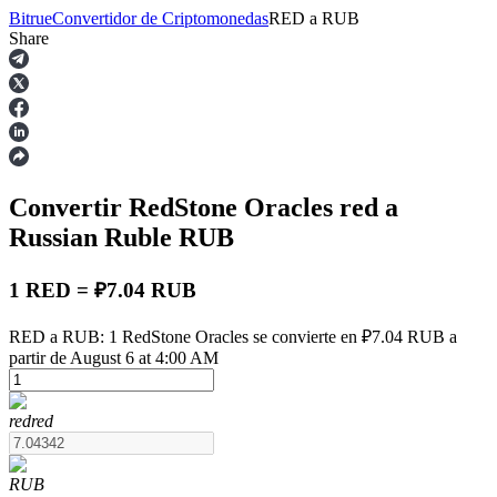
Bitrue
Convertidor de Criptomonedas
RED
a
RUB
Share
Futuros
Convertir RedStone Oracles
red
a
Russian Ruble
RUB
1 RED = ₽7.04 RUB
Futuros del USDT
RED a RUB: 1 RedStone Oracles se convierte en ₽7.04 RUB a
partir de August 6 at 4:00 AM
Futuros que utilizan USDT como garantía
red
red
RUB