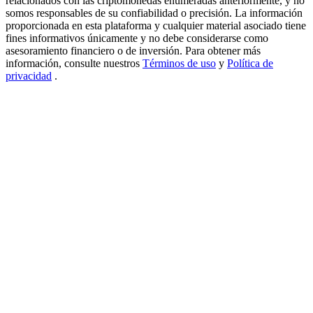
relacionados con las criptomonedas enumeradas anteriormente, y no
somos responsables de su confiabilidad o precisión. La información
USDT New User Exclusive 10% APR
proporcionada en esta plataforma y cualquier material asociado tiene
fines informativos únicamente y no debe considerarse como
USDT Flexible Staking | Daily Rewards
asesoramiento financiero o de inversión. Para obtener más
información, consulte nuestros
Términos de uso
y
Política de
privacidad
.
BTC New User Exclusive: 6.5% APR
BTC Flexible Staking | Daily Rewards
Más eventos
Gana premios y recompensas exclusivas