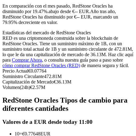
Futuros del USDC
En comparación con el mes pasado, RedStone Oracles ha
disminuido por 19.47%.abajo desde €-- EUR.
Año tras año,
Futuros que utilizan USDC como garantía
RedStone Oracles ha disminuido por €-- EUR, marcando un
79.95% decreciente en valor.
Estadísticas del mercado de RedStone Oracles
RED es una criptomoneda construida sobre la blockchain de
RedStone Oracles. Tiene un suministro máximo de 1B, con un
suministro total actual de 1B y un suministro circulante de 472.81M,
lo que le da una capitalización de mercado de 36.13M. Haz clic aquí
para
Comprar Ahora
, o consulta nuestra guía paso a paso sobre
cómo comprar RedStone Oracles (RED)
de manera segura y fácil.
Precio Actual
€
0.07764
Copiar Trading
Suministro Circulante
472.81M
Capitalización de Mercado
€
36.13M
Únete a los mejores traders
Volumen(24h)
€
2.57M
RedStone Oracles Tipos de cambio para
diferentes cantidades
Valores de a EUR desde today 11:00
10
=
€
0.77648
EUR