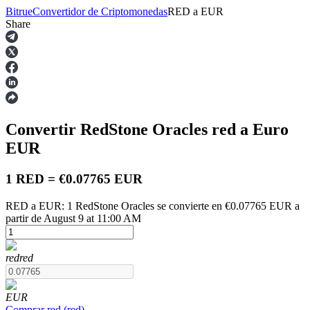
Bitrue
Convertidor de Criptomonedas
RED
a
EUR
Share
Futuros
Convertir RedStone Oracles
red
a Euro
EUR
1 RED = €0.07765 EUR
RED a EUR: 1 RedStone Oracles se convierte en €0.07765 EUR a
Futuros del USDT
partir de August 9 at 11:00 AM
Futuros que utilizan USDT como garantía
red
red
EUR
Comprar
red
(
red
)