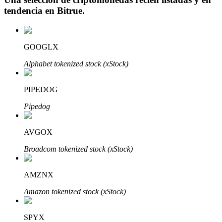
tendencia en
Bitrue
.
GOOGLX
Inversión automática
Alphabet tokenized stock (xStock)
Obtenga ganancias a largo plazo e intereses flexibles
PIPEDOG
Pipedog
AVGOX
Broadcom tokenized stock (xStock)
Aprender Staking
AMZNX
Obtenga más información sobre cómo obtener ingresos pasivos
Amazon tokenized stock (xStock)
Bitrue
AI
SPYX