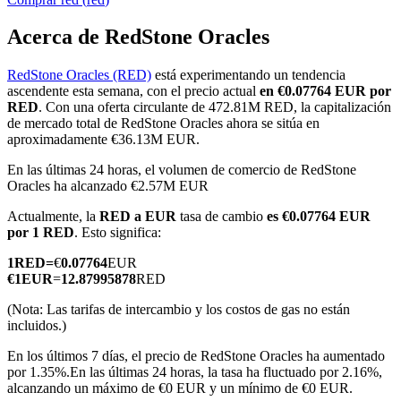
Acerca de RedStone Oracles
RedStone Oracles (RED)
está experimentando un tendencia
Futuros COIN-M
ascendente esta semana, con el precio actual
en €0.07764 EUR por
RED
. Con una oferta circulante de 472.81M RED, la capitalización
Futuros de criptomonedas
de mercado total de RedStone Oracles ahora se sitúa en
aproximadamente €36.13M EUR.
En las últimas 24 horas, el volumen de comercio de RedStone
TradFi
Oracles ha alcanzado €2.57M EUR
Derivados de acciones, divisas, metales preciosos y materias
Actualmente, la
RED a EUR
tasa de cambio
es €0.07764 EUR
primas
por 1 RED
. Esto significa:
1
RED
=
€
0.07764
EUR
€
1
EUR
=
12.87995878
RED
(Nota: Las tarifas de intercambio y los costos de gas no están
incluidos.)
En los últimos 7 días, el precio de RedStone Oracles ha aumentado
por 1.35%.
En las últimas 24 horas, la tasa ha fluctuado por 2.16%,
alcanzando un máximo de €0 EUR y un mínimo de €0 EUR.