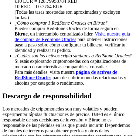
€10 EUR = 128.79958784 RED
10 RED = €0.7764 EUR
Deposit & Trade BTC to Share 25000 USDT prize pool!
(Todas las tasas mostradas son aproximadas y excluyen
tarifas.)
¿Cómo comprar 1 RedStone Oracles en Bitrue?
Puedes comprar RedStone Oracles de forma segura en
Bitrue
, un intercambio centralizado líder.
Visita nuestra guía
Deposit CASHCAT & Win
de compra de RedStone Oracles
para obtener instrucciones
Share 500000 CASHCAT prize pool
paso a paso sobre cómo configurar tu billetera, verificar tu
identidad y realizar tu pedido.
¿Cuáles son los activos cripto similares a RedStone Oracles?
Si estás explorando criptomonedas con capitalizaciones de
mercado o características comparables, consulta:
Exclusive for BitMart Users
Para más detalles, visita nuestra
página de activos de
RedStone Oracles
para descubrir monedas relacionadas y
Register & Trade to Win 500,000 USDT
altcoins por categoría o rendimiento.
Descargo de responsabilidad
Precious Metals Trading Carnival
Los mercados de criptomonedas son muy volátiles y pueden
experimentar rápidas fluctuaciones de precios. Usted es el único
Trade Gold & Silver · 33,333 USDT Bonus
responsable de sus decisiones de inversión y Bitrue no es
responsable de las pérdidas en las que pueda incurrir. Dependemos
de fuentes de terceros para obtener precios y otros datos