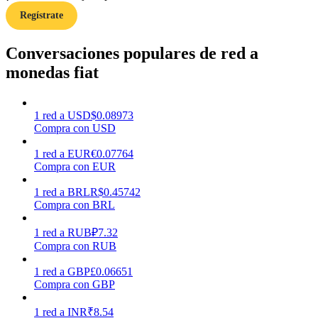
Regístrate
Earn
Conversaciones populares de red a
monedas fiat
1
red
a
USD
$
0.08973
Compra con USD
1
red
a
EUR
€
0.07764
Compra con EUR
Power Piggy
1
red
a
BRL
R$
0.45742
Compra con BRL
Gana recompensas competitivas diariamente
1
red
a
RUB
₽
7.32
Compra con RUB
1
red
a
GBP
£
0.06651
Compra con GBP
1
red
a
INR
₹
8.54