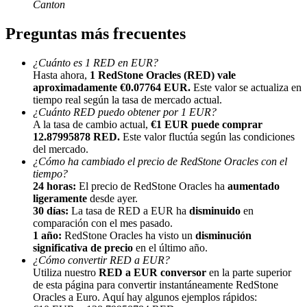
Canton
Preguntas más frecuentes
¿Cuánto es 1 RED en EUR?
Hasta ahora,
1 RedStone Oracles (RED) vale
aproximadamente €0.07764 EUR.
Este valor se actualiza en
Referencia
tiempo real según la tasa de mercado actual.
¿Cuánto RED puedo obtener por 1 EUR?
Invita a un amigo para recibir recompensas en efectivo
A la tasa de cambio actual,
€1 EUR puede comprar
12.87995878 RED.
Este valor fluctúa según las condiciones
BTC Welcome Rewards
del mercado.
¿Cómo ha cambiado el precio de RedStone Oracles con el
tiempo?
24 horas:
El precio de RedStone Oracles ha
aumentado
ligeramente
desde ayer.
30 días:
La tasa de RED a EUR ha
disminuido
en
comparación con el mes pasado.
1 año:
RedStone Oracles ha visto un
disminución
significativa de precio
en el último año.
¿Cómo convertir RED a EUR?
Utiliza nuestro
RED a EUR conversor
en la parte superior
de esta página para convertir instantáneamente RedStone
Oracles a Euro. Aquí hay algunos ejemplos rápidos:
BTC Welcome Rewards