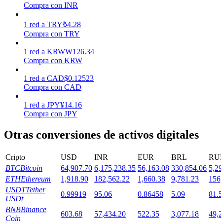
Compra con INR
1
red
a
TRY
₺
4.28
Staking
Compra con TRY
Alta rentabilidad y acceso instantáneo
1
red
a
KRW
₩
126.34
Compra con KRW
1
red
a
CAD
$
0.12523
Compra con CAD
1
red
a
JPY
¥
14.16
Compra con JPY
Otras conversiones de activos digitales
Launchpool
Cripto
USD
INR
EUR
BRL
RU
Participación flexible para ganar tokens populares
BTC
Bitcoin
64,907.70
6,175,238.35
56,163.08
330,854.06
5,2
ETH
Ethereum
1,918.90
182,562.22
1,660.38
9,781.23
156
USDT
Tether
0.99919
95.06
0.86458
5.09
81.
USDt
BNB
Binance
603.68
57,434.20
522.35
3,077.18
49,
Coin