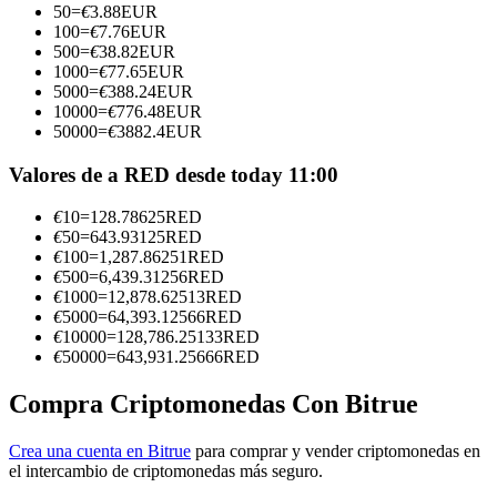
50
=
€
3.88
EUR
100
=
€
7.76
EUR
Conviértete en un Trader de Copia
500
=
€
38.82
EUR
1000
=
€
77.65
EUR
Disfruta del reparto de beneficios y comisiones de copy trading
5000
=
€
388.24
EUR
10000
=
€
776.48
EUR
50000
=
€
3882.4
EUR
Valores de a RED desde today 11:00
€
10
=
128.78625
RED
€
50
=
643.93125
RED
€
100
=
1,287.86251
RED
€
500
=
6,439.31256
RED
€
1000
=
12,878.62513
RED
Información
€
5000
=
64,393.12566
RED
€
10000
=
128,786.25133
RED
Análisis de big data que incluye información comercial, etc.
€
50000
=
643,931.25666
RED
Compra Criptomonedas Con Bitrue
Crea una cuenta en Bitrue
para comprar y vender criptomonedas en
el intercambio de criptomonedas más seguro.