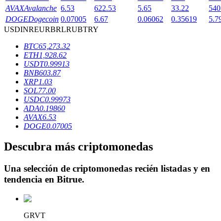
AVAX
Avalanche
6.53
622.53
5.65
33.22
540
DOGE
Dogecoin
0.07005
6.67
0.06062
0.35619
5.7
USD
INR
EUR
BRL
RUB
TRY
Bloqueos BTR
BTC
65,273.32
ETH
1,928.62
Inversiones exclusivas para titulares de BTR
USDT
0.99913
BNB
603.87
XRP
1.03
SOL
77.00
USDC
0.99973
ADA
0.19860
AVAX
6.53
DOGE
0.07005
Descubra más criptomonedas
Préstamos
Una selección de criptomonedas recién listadas y en
Servicio de préstamos respaldado por criptomonedas
tendencia en
Bitrue
.
GRVT