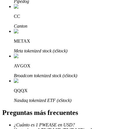
Pipedog
CC
Canton
Bitrue Partners
METAX
Meta tokenized stock (xStock)
AVGOX
Broadcom tokenized stock (xStock)
QQQX
Afiliados de Bitrue
Nasdaq tokenized ETF (xStock)
¡Hasta un 65% de comisiones!
Preguntas más frecuentes
¿Cuánto es 1 PWEASE en USD?