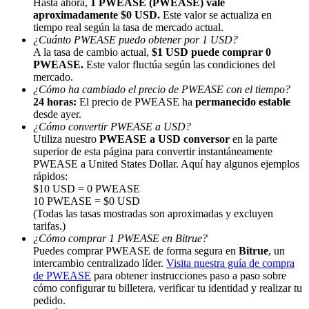
Hasta ahora,
1 PWEASE (PWEASE) vale
aproximadamente $0 USD.
Este valor se actualiza en
tiempo real según la tasa de mercado actual.
¿Cuánto PWEASE puedo obtener por 1 USD?
A la tasa de cambio actual,
$1 USD puede comprar 0
PWEASE.
Este valor fluctúa según las condiciones del
mercado.
¿Cómo ha cambiado el precio de PWEASE con el tiempo?
Referencia
24 horas:
El precio de PWEASE ha
permanecido estable
desde ayer.
Invita a un amigo para recibir recompensas en efectivo
¿Cómo convertir PWEASE a USD?
BTC Welcome Rewards
Utiliza nuestro
PWEASE a USD conversor
en la parte
superior de esta página para convertir instantáneamente
PWEASE a United States Dollar. Aquí hay algunos ejemplos
rápidos:
$10 USD = 0 PWEASE
10 PWEASE = $0 USD
(Todas las tasas mostradas son aproximadas y excluyen
tarifas.)
¿Cómo comprar 1 PWEASE en Bitrue?
Puedes comprar PWEASE de forma segura en
Bitrue
, un
intercambio centralizado líder.
Visita nuestra guía de compra
de PWEASE
para obtener instrucciones paso a paso sobre
cómo configurar tu billetera, verificar tu identidad y realizar tu
pedido.
BTC Welcome Rewards