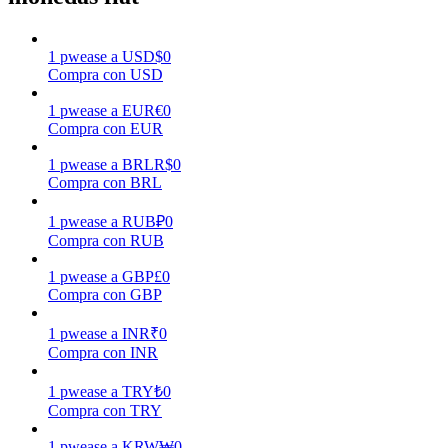
Earn
1
pwease
a
USD
$
0
Compra con USD
1
pwease
a
EUR
€
0
Compra con EUR
1
pwease
a
BRL
R$
0
Compra con BRL
1
pwease
a
RUB
₽
0
Compra con RUB
Power Piggy
1
pwease
a
GBP
£
0
Compra con GBP
Gana recompensas competitivas diariamente
1
pwease
a
INR
₹
0
Compra con INR
1
pwease
a
TRY
₺
0
Compra con TRY
1
pwease
a
KRW
₩
0