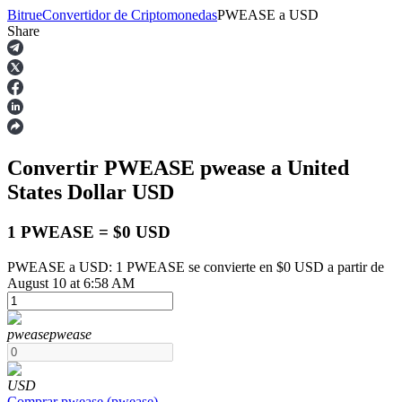
Bitrue
Convertidor de Criptomonedas
PWEASE
a
USD
Share
Futuros
Convertir PWEASE
pwease
a United
States Dollar
USD
1 PWEASE = $0 USD
PWEASE a USD: 1 PWEASE se convierte en $0 USD a partir de
Futuros del USDT
August 10 at 6:58 AM
Futuros que utilizan USDT como garantía
pwease
pwease
USD
Comprar
pwease
(
pwease
)