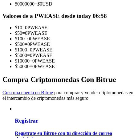
50000000
=
$
0
USD
Conviértete en un Trader de Copia
Valores de a PWEASE desde today 06:58
Disfruta del reparto de beneficios y comisiones de copy trading
$
10
=
0
PWEASE
$
50
=
0
PWEASE
$
100
=
0
PWEASE
$
500
=
0
PWEASE
$
1000
=
0
PWEASE
$
5000
=
0
PWEASE
$
10000
=
0
PWEASE
$
50000
=
0
PWEASE
Compra Criptomonedas Con Bitrue
Información
Crea una cuenta en Bitrue
para comprar y vender criptomonedas en
Análisis de big data que incluye información comercial, etc.
el intercambio de criptomonedas más seguro.
Registrar
Regístrate en Bitrue con tu dirección de correo