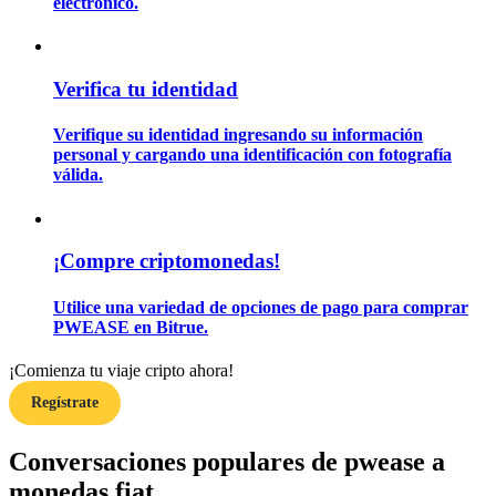
electrónico.
Guía
Verifica tu identidad
Guía de inicio de futuros
Verifique su identidad ingresando su información
personal y cargando una identificación con fotografía
válida.
¡Compre criptomonedas!
Utilice una variedad de opciones de pago para comprar
PWEASE en Bitrue.
Estrategias comerciales
Aprenda cómo mantenerse rentable
¡Comienza tu viaje cripto ahora!
Regístrate
Conversaciones populares de pwease a
monedas fiat