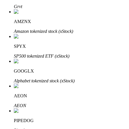
Grvt
AMZNX
Amazon tokenized stock (xStock)
Inversión automática
Obtenga ganancias a largo plazo e intereses flexibles
SPYX
SP500 tokenized ETF (xStock)
GOOGLX
Alphabet tokenized stock (xStock)
AEON
Aprender Staking
AEON
Obtenga más información sobre cómo obtener ingresos pasivos
Bitrue
AI
PIPEDOG