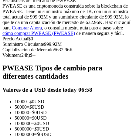
Estadísticas del mercado de PWEASE
Futuros del USDC
PWEASE es una criptomoneda construida sobre la blockchain de
PWEASE. Tiene un suministro máximo de 1B, con un suministro
Futuros que utilizan USDC como garantía
total actual de 999.92M y un suministro circulante de 999.92M, lo
que le da una capitalización de mercado de 632.96K. Haz clic aquí
para
Comprar Ahora
, o consulta nuestra guía paso a paso sobre
cómo comprar PWEASE (PWEASE)
de manera segura y fácil.
Precio Actual
$
0
Suministro Circulante
999.92M
Capitalización de Mercado
$
632.96K
Volumen(24h)
$
--
PWEASE Tipos de cambio para
Copiar Trading
diferentes cantidades
Únete a los mejores traders
Valores de a USD desde today 06:58
10000
=
$
0
USD
50000
=
$
0
USD
100000
=
$
0
USD
500000
=
$
0
USD
1000000
=
$
0
USD
5000000
=
$
0
USD
10000000
=
$
0
USD