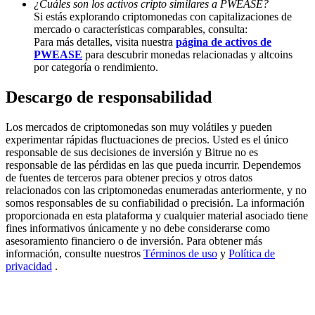
¿Cuáles son los activos cripto similares a PWEASE?
Si estás explorando criptomonedas con capitalizaciones de
Deposit & Trade BTC to Share 25000 USDT prize pool!
mercado o características comparables, consulta:
Para más detalles, visita nuestra
página de activos de
PWEASE
para descubrir monedas relacionadas y altcoins
por categoría o rendimiento.
Deposit CASHCAT & Win
Descargo de responsabilidad
Share 500000 CASHCAT prize pool
Los mercados de criptomonedas son muy volátiles y pueden
experimentar rápidas fluctuaciones de precios. Usted es el único
responsable de sus decisiones de inversión y Bitrue no es
Exclusive for BitMart Users
responsable de las pérdidas en las que pueda incurrir. Dependemos
de fuentes de terceros para obtener precios y otros datos
Register & Trade to Win 500,000 USDT
relacionados con las criptomonedas enumeradas anteriormente, y no
somos responsables de su confiabilidad o precisión. La información
proporcionada en esta plataforma y cualquier material asociado tiene
fines informativos únicamente y no debe considerarse como
asesoramiento financiero o de inversión. Para obtener más
Precious Metals Trading Carnival
información, consulte nuestros
Términos de uso
y
Política de
privacidad
.
Trade Gold & Silver · 33,333 USDT Bonus