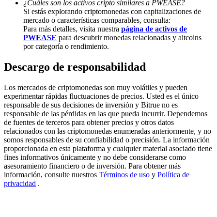
¿Cuáles son los activos cripto similares a PWEASE?
Si estás explorando criptomonedas con capitalizaciones de
Share 500000 CASHCAT prize pool
mercado o características comparables, consulta:
Para más detalles, visita nuestra
página de activos de
PWEASE
para descubrir monedas relacionadas y altcoins
por categoría o rendimiento.
Exclusive for BitMart Users
Descargo de responsabilidad
Register & Trade to Win 500,000 USDT
Los mercados de criptomonedas son muy volátiles y pueden
experimentar rápidas fluctuaciones de precios. Usted es el único
responsable de sus decisiones de inversión y Bitrue no es
Precious Metals Trading Carnival
responsable de las pérdidas en las que pueda incurrir. Dependemos
de fuentes de terceros para obtener precios y otros datos
Trade Gold & Silver · 33,333 USDT Bonus
relacionados con las criptomonedas enumeradas anteriormente, y no
somos responsables de su confiabilidad o precisión. La información
proporcionada en esta plataforma y cualquier material asociado tiene
fines informativos únicamente y no debe considerarse como
asesoramiento financiero o de inversión. Para obtener más
USDT New User Exclusive 10% APR
información, consulte nuestros
Términos de uso
y
Política de
privacidad
.
USDT Flexible Staking | Daily Rewards