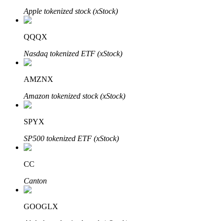
Apple tokenized stock (xStock)
QQQX
Nasdaq tokenized ETF (xStock)
Inversión automática
Obtenga ganancias a largo plazo e intereses flexibles
AMZNX
Amazon tokenized stock (xStock)
SPYX
SP500 tokenized ETF (xStock)
CC
Aprender Staking
Canton
Obtenga más información sobre cómo obtener ingresos pasivos
Bitrue
AI
GOOGLX