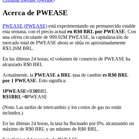
Acerca de PWEASE
PWEASE (PWEASE)
está experimentando un permanecido estable
Futuros COIN-M
esta semana, con el precio actual
en R$0 BRL por PWEASE
. Con
una oferta circulante de 999.92M PWEASE, la capitalización de
Futuros de criptomonedas
mercado total de PWEASE ahora se sitúa en aproximadamente
R$3.26M BRL.
En las últimas 24 horas, el volumen de comercio de PWEASE ha
TradFi
alcanzado R$0 BRL
Derivados de acciones, divisas, metales preciosos y materias
Actualmente, la
PWEASE a BRL
tasa de cambio
es R$0 BRL
primas
por 1 PWEASE
. Esto significa:
1
PWEASE
=
R$
0
BRL
R$
1
BRL
=
0
PWEASE
(Nota: Las tarifas de intercambio y los costos de gas no están
incluidos.)
En las últimas 24 horas, la tasa ha fluctuado por 0%, alcanzando un
máximo de R$0 BRL y un mínimo de R$0 BRL.