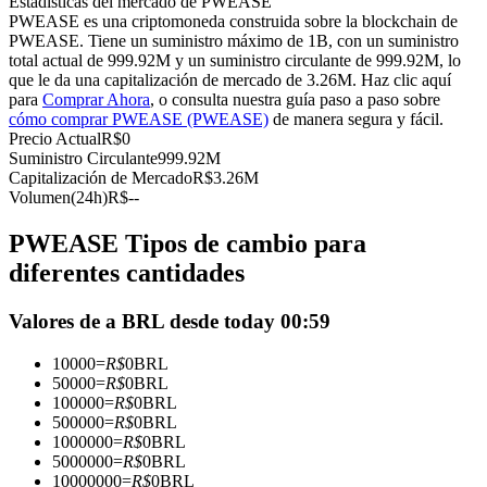
Estadísticas del mercado de PWEASE
Futuros del USDC
PWEASE es una criptomoneda construida sobre la blockchain de
PWEASE. Tiene un suministro máximo de 1B, con un suministro
Futuros que utilizan USDC como garantía
total actual de 999.92M y un suministro circulante de 999.92M, lo
que le da una capitalización de mercado de 3.26M. Haz clic aquí
para
Comprar Ahora
, o consulta nuestra guía paso a paso sobre
cómo comprar PWEASE (PWEASE)
de manera segura y fácil.
Precio Actual
R$
0
Suministro Circulante
999.92M
Capitalización de Mercado
R$
3.26M
Volumen(24h)
R$
--
PWEASE Tipos de cambio para
Copiar Trading
diferentes cantidades
Únete a los mejores traders
Valores de a BRL desde today 00:59
10000
=
R$
0
BRL
50000
=
R$
0
BRL
100000
=
R$
0
BRL
500000
=
R$
0
BRL
1000000
=
R$
0
BRL
5000000
=
R$
0
BRL
10000000
=
R$
0
BRL