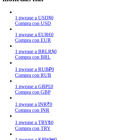
Earn
1
pwease
a
USD
$
0
Compra con USD
1
pwease
a
EUR
€
0
Compra con EUR
1
pwease
a
BRL
R$
0
Compra con BRL
1
pwease
a
RUB
₽
0
Compra con RUB
Power Piggy
1
pwease
a
GBP
£
0
Compra con GBP
Gana recompensas competitivas diariamente
1
pwease
a
INR
₹
0
Compra con INR
1
pwease
a
TRY
₺
0
Compra con TRY
1
pwease
a
KRW
₩
0