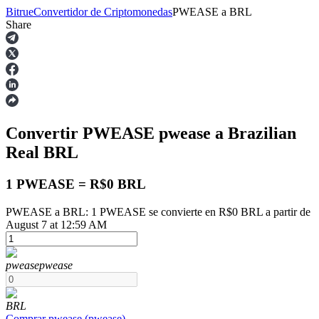
Bitrue
Convertidor de Criptomonedas
PWEASE
a
BRL
Share
Futuros
Convertir PWEASE
pwease
a Brazilian
Real
BRL
1 PWEASE = R$0 BRL
PWEASE a BRL: 1 PWEASE se convierte en R$0 BRL a partir de
Futuros del USDT
August 7 at 12:59 AM
Futuros que utilizan USDT como garantía
pwease
pwease
BRL
Comprar
pwease
(
pwease
)