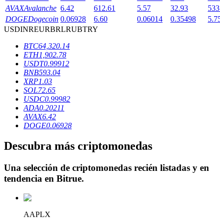
AVAX
Avalanche
6.42
612.61
5.57
32.93
533
DOGE
Dogecoin
0.06928
6.60
0.06014
0.35498
5.7
USD
INR
EUR
BRL
RUB
TRY
Bloqueos BTR
BTC
64,320.14
ETH
1,902.78
Inversiones exclusivas para titulares de BTR
USDT
0.99912
BNB
593.04
XRP
1.03
SOL
72.65
USDC
0.99982
ADA
0.20211
AVAX
6.42
DOGE
0.06928
Descubra más criptomonedas
Préstamos
Una selección de criptomonedas recién listadas y en
Servicio de préstamos respaldado por criptomonedas
tendencia en
Bitrue
.
AAPLX