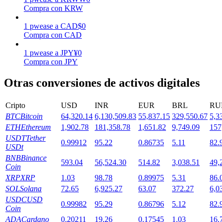
Compra con KRW
1
pwease
a
CAD
$
0
Staking
Compra con CAD
Alta rentabilidad y acceso instantáneo
1
pwease
a
JPY
¥
0
Compra con JPY
Otras conversiones de activos digitales
Cripto
USD
INR
EUR
BRL
RU
BTC
Bitcoin
64,320.14
6,130,509.83
55,837.15
329,550.67
5,3
ETH
Ethereum
1,902.78
181,358.78
1,651.82
9,749.09
157
USDT
Tether
0.99912
95.22
0.86735
5.11
82.
Launchpool
USDt
BNB
Binance
Participación flexible para ganar tokens populares
593.04
56,524.30
514.82
3,038.51
49,
Coin
XRP
XRP
1.03
98.78
0.89975
5.31
86.
SOL
Solana
72.65
6,925.27
63.07
372.27
6,0
USDC
USD
0.99982
95.29
0.86796
5.12
82.
Coin
ADA
Cardano
0.20211
19.26
0.17545
1.03
16.