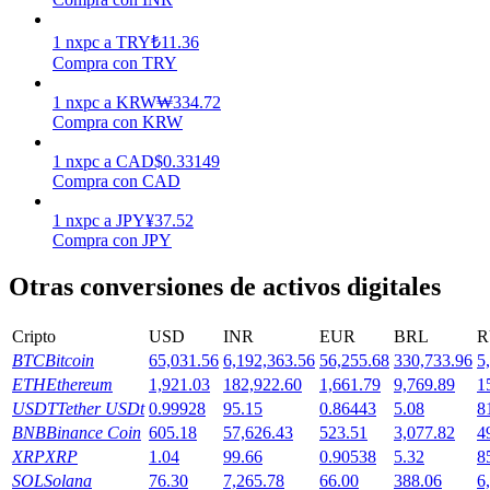
Earn
1
nxpc
a
TRY
₺
11.36
Compra con TRY
1
nxpc
a
KRW
₩
334.72
Compra con KRW
1
nxpc
a
CAD
$
0.33149
Compra con CAD
1
nxpc
a
JPY
¥
37.52
Compra con JPY
Power Piggy
Otras conversiones de activos digitales
Gana recompensas competitivas diariamente
Cripto
USD
INR
EUR
BRL
R
BTC
Bitcoin
65,031.56
6,192,363.56
56,255.68
330,733.96
5
ETH
Ethereum
1,921.03
182,922.60
1,661.79
9,769.89
1
USDT
Tether USDt
0.99928
95.15
0.86443
5.08
8
BNB
Binance Coin
605.18
57,626.43
523.51
3,077.82
4
XRP
XRP
1.04
99.66
0.90538
5.32
8
SOL
Solana
76.30
7,265.78
66.00
388.06
6