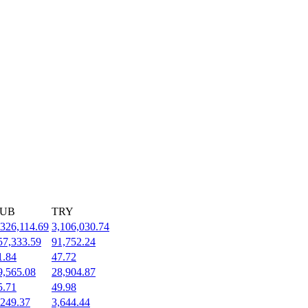
UB
TRY
,326,114.69
3,106,030.74
57,333.59
91,752.24
1.84
47.72
9,565.08
28,904.87
5.71
49.98
,249.37
3,644.44