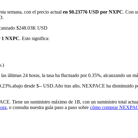
sta semana, con el precio actual
en $0.23776 USD por NXPC
. Con u
D.
alcanzado $248.03K USD
or 1 NXPC
. Esto significa:
s.)
imas
 las últimas 24 horas, la tasa ha fluctuado por 0.35%, alcanzando u
.23%.abajo desde $-- USD.
Año tras año, NEXPACE ha disminuido por
. Tiene un suministro máximo de 1B, con un suministro total actual 
ora
, o consulta nuestra guía paso a paso sobre
cómo comprar NEXPA