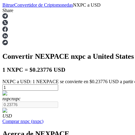
Bitrue
Convertidor de Criptomonedas
NXPC
a
USD
Share
Futuros
Convertir NEXPACE
nxpc
a United States
1 NXPC = $0.23776 USD
NXPC a USD: 1 NEXPACE se convierte en $0.23776 USD a partir d
Futuros del USDT
nxpc
nxpc
Futuros que utilizan USDT como garantía
USD
Comprar
nxpc
(
nxpc
)
Acerca de NEXPACE