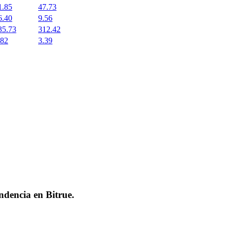
1.85
47.73
6.40
9.56
35.73
312.42
.82
3.39
endencia en
Bitrue
.