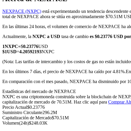
NEXPACE (NXPC)
está experimentando un tendencia descendente e
total de NEXPACE ahora se sitúa en aproximadamente $70.51M US
En las últimas 24 horas, el volumen de comercio de NEXPACE ha 
Futuros COIN-M
Actualmente, la
NXPC a USD
tasa de cambio
es $0.23776 USD p
Futuros de criptomonedas
1
NXPC
=
$
0.23776
USD
$
1
USD
=
4.20592193
NXPC
TradFi
(Nota: Las tarifas de intercambio y los costos de gas no están incluido
Derivados de acciones, divisas, metales preciosos y materias pr
En los últimos 7 días, el precio de NEXPACE ha caído por 4.81%.
En
En comparación con el mes pasado, NEXPACE ha disminuido por 10
Estadísticas del mercado de NEXPACE
NXPC es una criptomoneda construida sobre la blockchain de NEXPACE
capitalización de mercado de 70.51M. Haz clic aquí para
Comprar Ah
Precio Actual
$
0.23776
Suministro Circulante
296.2M
Capitalización de Mercado
$
70.51M
Volumen(24h)
$
248.03K
Futuros del USDC