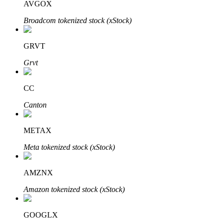
AVGOX
Broadcom tokenized stock (xStock)
Bloqueos BTR
GRVT
Inversiones exclusivas para titulares de BTR
Grvt
CC
Canton
METAX
Meta tokenized stock (xStock)
Préstamos
Servicio de préstamos respaldado por criptomonedas
AMZNX
Amazon tokenized stock (xStock)
GOOGLX