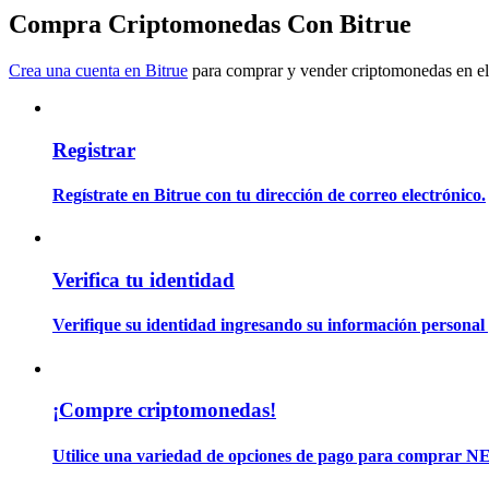
Conviértete en un Trader de Copia
Compra Criptomonedas Con Bitrue
Disfruta del reparto de beneficios y comisiones de copy trading
Crea una cuenta en Bitrue
para comprar y vender criptomonedas en el
Registrar
Regístrate en Bitrue con tu dirección de correo electrónico.
Información
Verifica tu identidad
Análisis de big data que incluye información comercial, etc.
Verifique su identidad ingresando su información personal 
¡Compre criptomonedas!
Utilice una variedad de opciones de pago para comprar 