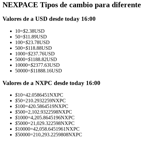
NEXPACE Tipos de cambio para diferentes
Futuros que utilizan USDC como garantía
Valores de a USD desde today 16:00
10
=
$
2.38
USD
50
=
$
11.89
USD
100
=
$
23.78
USD
500
=
$
118.88
USD
1000
=
$
237.76
USD
5000
=
$
1188.82
USD
10000
=
$
2377.63
USD
50000
=
$
11888.16
USD
Copiar Trading
Únete a los mejores traders
Valores de a NXPC desde today 16:00
$
10
=
42.0586451
NXPC
$
50
=
210.2932259
NXPC
$
100
=
420.5864519
NXPC
$
500
=
2,102.9322598
NXPC
$
1000
=
4,205.8645196
NXPC
$
5000
=
21,029.322598
NXPC
$
10000
=
42,058.6451961
NXPC
$
50000
=
210,293.2259808
NXPC