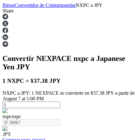
Bitrue
Convertidor de Criptomonedas
NXPC
a
JPY
Share
Futuros
Convertir NEXPACE
nxpc
a Japanese
Yen
JPY
1 NXPC = ¥37.38 JPY
NXPC a JPY: 1 NEXPACE se convierte en ¥37.38 JPY a partir de
Futuros del USDT
August 7 at 1:00 PM
Futuros que utilizan USDT como garantía
nxpc
nxpc
JPY
Comprar
nxpc
(
nxpc
)