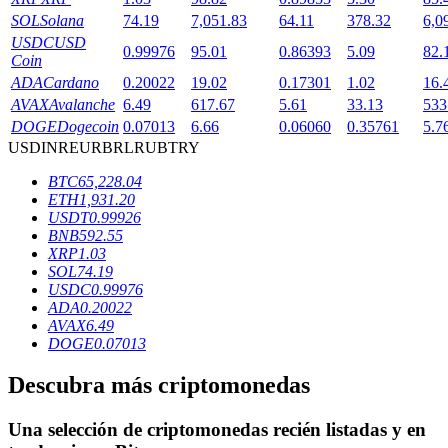
SOL
Solana
74.19
7,051.83
64.11
378.32
6,0
USDC
USD
0.99976
95.01
0.86393
5.09
82.
Coin
Bloqueos BTR
ADA
Cardano
0.20022
19.02
0.17301
1.02
16.
AVAX
Avalanche
6.49
617.67
5.61
33.13
533
Inversiones exclusivas para titulares de BTR
DOGE
Dogecoin
0.07013
6.66
0.06060
0.35761
5.7
USD
INR
EUR
BRL
RUB
TRY
BTC
65,228.04
ETH
1,931.20
USDT
0.99926
BNB
592.55
XRP
1.03
SOL
74.19
USDC
0.99976
ADA
0.20022
Préstamos
AVAX
6.49
DOGE
0.07013
Servicio de préstamos respaldado por criptomonedas
Descubra más criptomonedas
Una selección de criptomonedas recién listadas y en