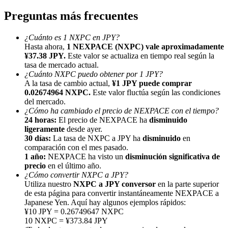
Preguntas más frecuentes
¿Cuánto es 1 NXPC en JPY?
Hasta ahora,
1 NEXPACE (NXPC) vale aproximadamente
¥37.38 JPY.
Este valor se actualiza en tiempo real según la
tasa de mercado actual.
Referencia
¿Cuánto NXPC puedo obtener por 1 JPY?
A la tasa de cambio actual,
¥1 JPY puede comprar
Invita a un amigo para recibir recompensas en efectivo
0.02674964 NXPC.
Este valor fluctúa según las condiciones
del mercado.
BTC Welcome Rewards
¿Cómo ha cambiado el precio de NEXPACE con el tiempo?
24 horas:
El precio de NEXPACE ha
disminuido
ligeramente
desde ayer.
30 días:
La tasa de NXPC a JPY ha
disminuido
en
comparación con el mes pasado.
1 año:
NEXPACE ha visto un
disminución significativa de
precio
en el último año.
¿Cómo convertir NXPC a JPY?
Utiliza nuestro
NXPC a JPY conversor
en la parte superior
de esta página para convertir instantáneamente NEXPACE a
Japanese Yen. Aquí hay algunos ejemplos rápidos:
¥10 JPY = 0.26749647 NXPC
10 NXPC = ¥373.84 JPY
BTC Welcome Rewards