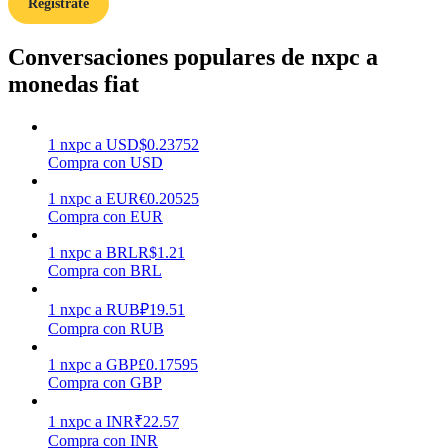
Regístrate
Conversaciones populares de nxpc a
Earn
monedas fiat
1
nxpc
a
USD
$
0.23752
Compra con USD
1
nxpc
a
EUR
€
0.20525
Compra con EUR
1
nxpc
a
BRL
R$
1.21
Power Piggy
Compra con BRL
Gana recompensas competitivas diariamente
1
nxpc
a
RUB
₽
19.51
Compra con RUB
1
nxpc
a
GBP
£
0.17595
Compra con GBP
1
nxpc
a
INR
₹
22.57
Compra con INR