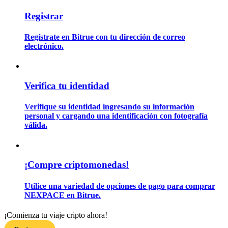
Registrar
Guía
Regístrate en Bitrue con tu dirección de correo
electrónico.
Guía de inicio de futuros
Verifica tu identidad
Verifique su identidad ingresando su información
personal y cargando una identificación con fotografía
válida.
Estrategias comerciales
¡Compre criptomonedas!
Aprenda cómo mantenerse rentable
Utilice una variedad de opciones de pago para comprar
NEXPACE en Bitrue.
¡Comienza tu viaje cripto ahora!