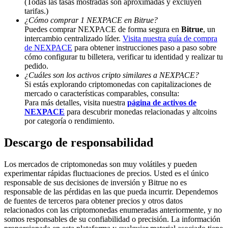
(Todas las tasas mostradas son aproximadas y excluyen
tarifas.)
Deposit & Trade BTC to Share 25000 USDT prize pool!
¿Cómo comprar 1 NEXPACE en Bitrue?
Puedes comprar NEXPACE de forma segura en
Bitrue
, un
intercambio centralizado líder.
Visita nuestra guía de compra
de NEXPACE
para obtener instrucciones paso a paso sobre
cómo configurar tu billetera, verificar tu identidad y realizar tu
Deposit CASHCAT & Win
pedido.
Share 500000 CASHCAT prize pool
¿Cuáles son los activos cripto similares a NEXPACE?
Si estás explorando criptomonedas con capitalizaciones de
mercado o características comparables, consulta:
Para más detalles, visita nuestra
página de activos de
NEXPACE
para descubrir monedas relacionadas y altcoins
Exclusive for BitMart Users
por categoría o rendimiento.
Register & Trade to Win 500,000 USDT
Descargo de responsabilidad
Los mercados de criptomonedas son muy volátiles y pueden
experimentar rápidas fluctuaciones de precios. Usted es el único
Precious Metals Trading Carnival
responsable de sus decisiones de inversión y Bitrue no es
responsable de las pérdidas en las que pueda incurrir. Dependemos
Trade Gold & Silver · 33,333 USDT Bonus
de fuentes de terceros para obtener precios y otros datos
relacionados con las criptomonedas enumeradas anteriormente, y no
somos responsables de su confiabilidad o precisión. La información