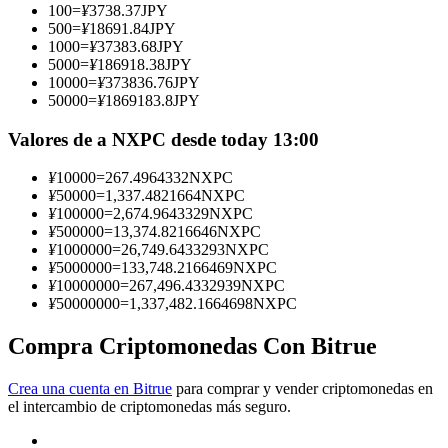
100
=
¥
3738.37
JPY
500
=
¥
18691.84
JPY
Conviértete en un Trader de Copia
1000
=
¥
37383.68
JPY
5000
=
¥
186918.38
JPY
Disfruta del reparto de beneficios y comisiones de copy trading
10000
=
¥
373836.76
JPY
50000
=
¥
1869183.8
JPY
Valores de a NXPC desde today 13:00
¥
10000
=
267.4964332
NXPC
¥
50000
=
1,337.4821664
NXPC
¥
100000
=
2,674.9643329
NXPC
¥
500000
=
13,374.8216646
NXPC
¥
1000000
=
26,749.6433293
NXPC
¥
5000000
=
133,748.2166469
NXPC
Información
¥
10000000
=
267,496.4332939
NXPC
¥
50000000
=
1,337,482.1664698
NXPC
Análisis de big data que incluye información comercial, etc.
Compra Criptomonedas Con Bitrue
Crea una cuenta en Bitrue
para comprar y vender criptomonedas en
el intercambio de criptomonedas más seguro.