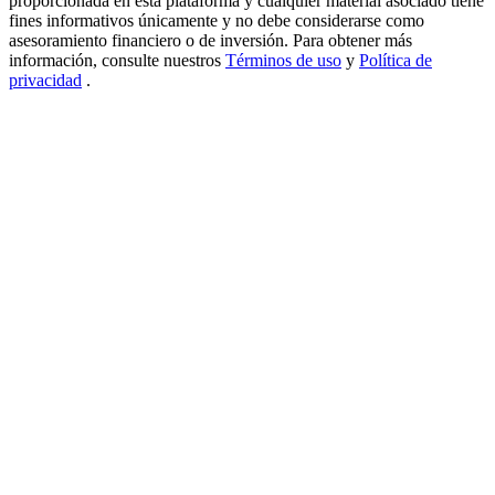
proporcionada en esta plataforma y cualquier material asociado tiene
fines informativos únicamente y no debe considerarse como
USDT New User Exclusive 10% APR
asesoramiento financiero o de inversión. Para obtener más
información, consulte nuestros
Términos de uso
y
Política de
USDT Flexible Staking | Daily Rewards
privacidad
.
BTC New User Exclusive: 6.5% APR
BTC Flexible Staking | Daily Rewards
Más eventos
Gana premios y recompensas exclusivas