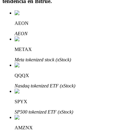
tendencia en
Bitrue
.
AEON
Inversión automática
AEON
Obtenga ganancias a largo plazo e intereses flexibles
METAX
Meta tokenized stock (xStock)
QQQX
Nasdaq tokenized ETF (xStock)
SPYX
Aprender Staking
SP500 tokenized ETF (xStock)
Obtenga más información sobre cómo obtener ingresos pasivos
Bitrue
AI
AMZNX