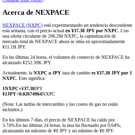
Acerca de NEXPACE
NEXPACE (NXPC)
está experimentando un tendencia descendente
Futuros COIN-M
esta semana, con el precio actual
en ¥37.38 JPY por NXPC
. Con
una oferta circulante de 296.2M NXPC, la capitalización de
Futuros de criptomonedas
mercado total de NEXPACE ahora se sitúa en aproximadamente
¥11.1B JPY.
En las últimas 24 horas, el volumen de comercio de NEXPACE ha
TradFi
alcanzado ¥252.39K JPY
Derivados de acciones, divisas, metales preciosos y materias
Actualmente, la
NXPC a JPY
tasa de cambio
es ¥37.38 JPY por 1
primas
NXPC
. Esto significa:
1
NXPC
=
¥
37.38
JPY
¥
1
JPY
=
0.02674964
NXPC
(Nota: Las tarifas de intercambio y los costos de gas no están
incluidos.)
En los últimos 7 días, el precio de NEXPACE ha caído por
3.74%.
En las últimas 24 horas, la tasa ha fluctuado por 0.64%,
alcanzando un máximo de ¥0 JPY y un mínimo de ¥0 JPY.