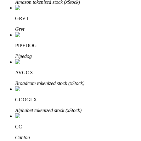
Amazon tokenized stock (xStock)
GRVT
Grvt
Bitrue Partners
PIPEDOG
Pipedog
AVGOX
Broadcom tokenized stock (xStock)
GOOGLX
Afiliados de Bitrue
Alphabet tokenized stock (xStock)
¡Hasta un 65% de comisiones!
CC
Canton