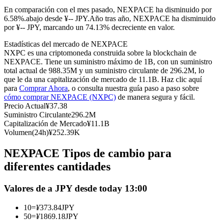
Futuros del USDC
En comparación con el mes pasado, NEXPACE ha disminuido por
6.58%.abajo desde ¥-- JPY.
Año tras año, NEXPACE ha disminuido
Futuros que utilizan USDC como garantía
por ¥-- JPY, marcando un 74.13% decreciente en valor.
Estadísticas del mercado de NEXPACE
NXPC es una criptomoneda construida sobre la blockchain de
NEXPACE. Tiene un suministro máximo de 1B, con un suministro
total actual de 988.35M y un suministro circulante de 296.2M, lo
que le da una capitalización de mercado de 11.1B. Haz clic aquí
para
Comprar Ahora
, o consulta nuestra guía paso a paso sobre
cómo comprar NEXPACE (NXPC)
de manera segura y fácil.
Precio Actual
¥
37.38
Suministro Circulante
296.2M
Copiar Trading
Capitalización de Mercado
¥
11.1B
Volumen(24h)
¥
252.39K
Únete a los mejores traders
NEXPACE Tipos de cambio para
diferentes cantidades
Valores de a JPY desde today 13:00
10
=
¥
373.84
JPY
50
=
¥
1869.18
JPY