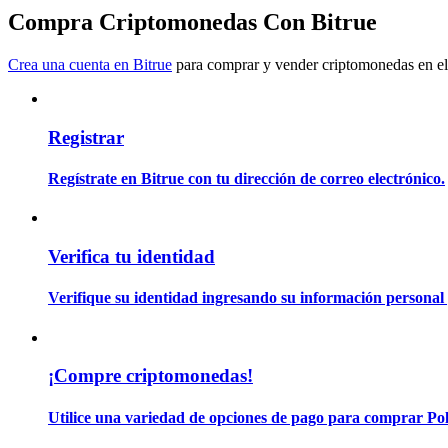
Conviértete en un Trader de Copia
Compra Criptomonedas Con Bitrue
Disfruta del reparto de beneficios y comisiones de copy trading
Crea una cuenta en Bitrue
para comprar y vender criptomonedas en el
Registrar
Regístrate en Bitrue con tu dirección de correo electrónico.
Información
Verifica tu identidad
Análisis de big data que incluye información comercial, etc.
Verifique su identidad ingresando su información personal 
¡Compre criptomonedas!
Utilice una variedad de opciones de pago para comprar Pol