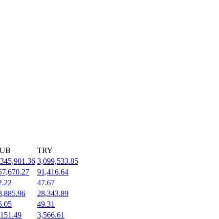
UB
TRY
,345,901.36
3,099,533.85
57,670.27
91,416.64
2.22
47.67
8,885.96
28,343.89
5.05
49.31
,151.49
3,566.61