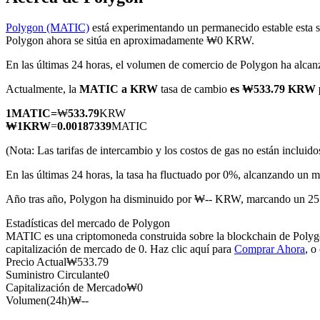
Polygon (MATIC)
está experimentando un permanecido estable esta s
Polygon ahora se sitúa en aproximadamente ₩0 KRW.
En las últimas 24 horas, el volumen de comercio de Polygon ha al
Futuros COIN-M
Actualmente, la
MATIC a KRW
tasa de cambio
es ₩533.79 KRW
Futuros de criptomonedas
1
MATIC
=
₩
533.79
KRW
₩
1
KRW
=
0.00187339
MATIC
TradFi
(Nota: Las tarifas de intercambio y los costos de gas no están incluido
Derivados de acciones, divisas, metales preciosos y materias pr
En las últimas 24 horas, la tasa ha fluctuado por 0%, alcanzand
Año tras año, Polygon ha disminuido por ₩-- KRW, marcando un 25.
Estadísticas del mercado de Polygon
MATIC es una criptomoneda construida sobre la blockchain de Polygon
capitalización de mercado de 0. Haz clic aquí para
Comprar Ahora
, o
Precio Actual
₩
533.79
Suministro Circulante
0
Capitalización de Mercado
₩
0
Volumen(24h)
₩
--
Futuros del USDC