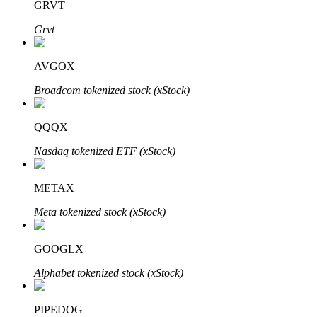
GRVT
Grvt
Bloqueos BTR
AVGOX
Inversiones exclusivas para titulares de BTR
Broadcom tokenized stock (xStock)
QQQX
Nasdaq tokenized ETF (xStock)
METAX
Meta tokenized stock (xStock)
Préstamos
Servicio de préstamos respaldado por criptomonedas
GOOGLX
Alphabet tokenized stock (xStock)
PIPEDOG