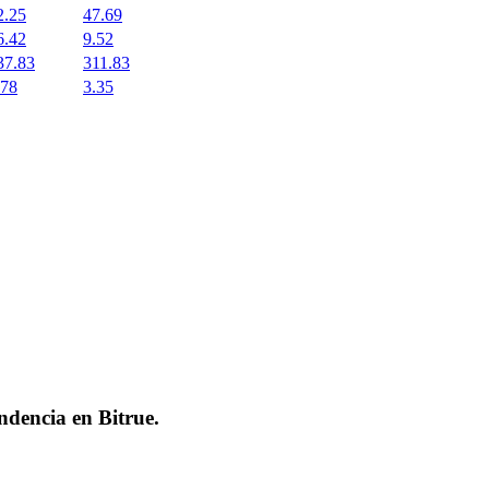
2.25
47.69
6.42
9.52
37.83
311.83
.78
3.35
endencia en
Bitrue
.