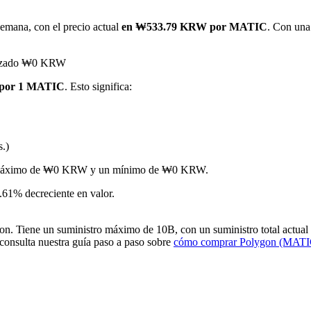
emana, con el precio actual
en ₩533.79 KRW por MATIC
. Con una
canzado ₩0 KRW
 por 1 MATIC
. Esto significa:
s.)
imas
o un máximo de ₩0 KRW y un mínimo de ₩0 KRW.
61% decreciente en valor.
. Tiene un suministro máximo de 10B, con un suministro total actual d
 consulta nuestra guía paso a paso sobre
cómo comprar Polygon (MATI