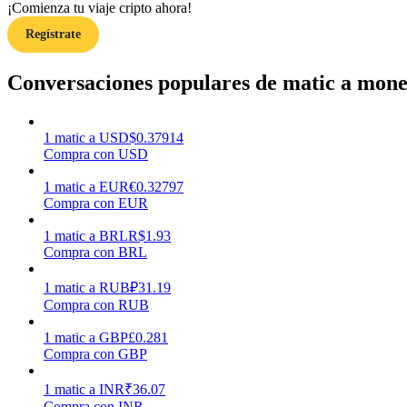
¡Comienza tu viaje cripto ahora!
Regístrate
Guía
Guía de inicio de futuros
Conversaciones populares de matic a mone
1
matic
a
USD
$
0.37914
Compra con USD
1
matic
a
EUR
€
0.32797
Compra con EUR
1
matic
a
BRL
R$
1.93
Compra con BRL
Estrategias comerciales
Aprenda cómo mantenerse rentable
1
matic
a
RUB
₽
31.19
Compra con RUB
1
matic
a
GBP
£
0.281
Compra con GBP
1
matic
a
INR
₹
36.07
Compra con INR