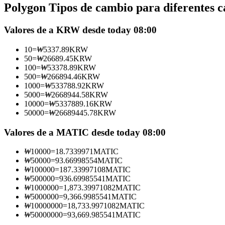
Polygon Tipos de cambio para diferentes c
Futuros que utilizan USDC como garantía
Valores de a KRW desde today 08:00
10
=
₩
5337.89
KRW
50
=
₩
26689.45
KRW
100
=
₩
53378.89
KRW
500
=
₩
266894.46
KRW
1000
=
₩
533788.92
KRW
5000
=
₩
2668944.58
KRW
10000
=
₩
5337889.16
KRW
50000
=
₩
26689445.78
KRW
Copiar Trading
Únete a los mejores traders
Valores de a MATIC desde today 08:00
₩
10000
=
18.7339971
MATIC
₩
50000
=
93.66998554
MATIC
₩
100000
=
187.33997108
MATIC
₩
500000
=
936.69985541
MATIC
₩
1000000
=
1,873.39971082
MATIC
₩
5000000
=
9,366.9985541
MATIC
₩
10000000
=
18,733.9971082
MATIC
₩
50000000
=
93,669.985541
MATIC