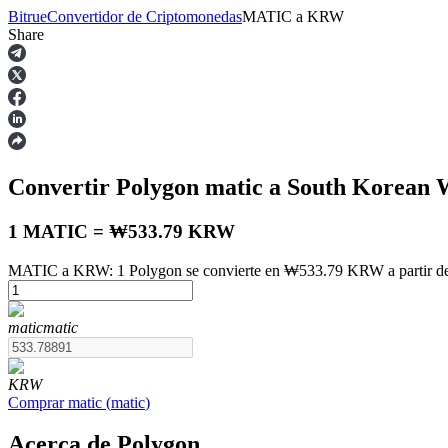
Bitrue
Convertidor de Criptomonedas
MATIC
a
KRW
Share
Futuros
Convertir Polygon
matic
a South Korean
1 MATIC = ₩533.79 KRW
MATIC a KRW: 1 Polygon se convierte en ₩533.79 KRW a partir de
Futuros del USDT
matic
matic
Futuros que utilizan USDT como garantía
KRW
Comprar
matic
(
matic
)
Acerca de Polygon