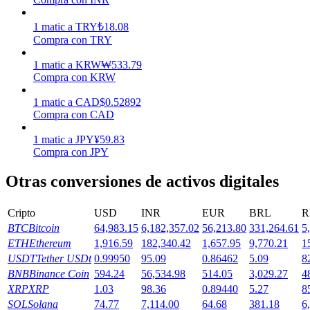
Earn
1
matic
a
TRY
₺
18.08
Compra con TRY
1
matic
a
KRW
₩
533.79
Compra con KRW
1
matic
a
CAD
$
0.52892
Compra con CAD
1
matic
a
JPY
¥
59.83
Compra con JPY
Power Piggy
Otras conversiones de activos digitales
Gana recompensas competitivas diariamente
Cripto
USD
INR
EUR
BRL
R
BTC
Bitcoin
64,983.15
6,182,357.02
56,213.80
331,264.61
5
ETH
Ethereum
1,916.59
182,340.42
1,657.95
9,770.21
1
USDT
Tether USDt
0.99950
95.09
0.86462
5.09
8
BNB
Binance Coin
594.24
56,534.98
514.05
3,029.27
4
XRP
XRP
1.03
98.36
0.89440
5.27
8
SOL
Solana
74.77
7,114.00
64.68
381.18
6