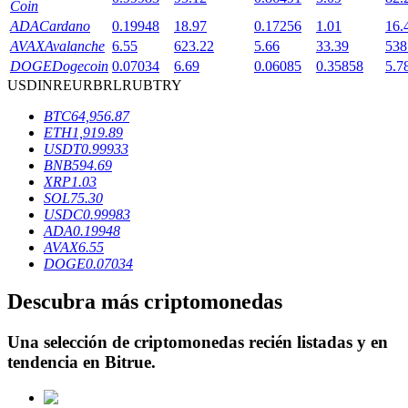
Coin
ADA
Cardano
0.19948
18.97
0.17256
1.01
16.
AVAX
Avalanche
6.55
623.22
5.66
33.39
538
DOGE
Dogecoin
0.07034
6.69
0.06085
0.35858
5.7
Bloqueos BTR
USD
INR
EUR
BRL
RUB
TRY
Inversiones exclusivas para titulares de BTR
BTC
64,956.87
ETH
1,919.89
USDT
0.99933
BNB
594.69
XRP
1.03
SOL
75.30
USDC
0.99983
ADA
0.19948
AVAX
6.55
DOGE
0.07034
Préstamos
Descubra más criptomonedas
Servicio de préstamos respaldado por criptomonedas
Una selección de criptomonedas recién listadas y en
tendencia en
Bitrue
.