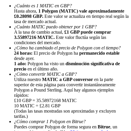
¿Cuánto es 1 MATIC en GBP?
Hasta ahora,
1 Polygon (MATIC) vale aproximadamente
£0.28098 GBP.
Este valor se actualiza en tiempo real según la
tasa de mercado actual.
¿Cuánto MATIC puedo obtener por 1 GBP?
A la tasa de cambio actual,
£1 GBP puede comprar
3.55897216 MATIC.
Este valor fluctúa según las
Referencia
condiciones del mercado.
¿Cómo ha cambiado el precio de Polygon con el tiempo?
Invita a un amigo para recibir recompensas en efectivo
24 horas:
El precio de Polygon ha
permanecido estable
desde ayer.
BTC Welcome Rewards
1 año:
Polygon ha visto un
disminución significativa de
precio
en el último año.
¿Cómo convertir MATIC a GBP?
Utiliza nuestro
MATIC a GBP conversor
en la parte
superior de esta página para convertir instantáneamente
Polygon a Pound Sterling. Aquí hay algunos ejemplos
rápidos:
£10 GBP = 35.58972168 MATIC
10 MATIC = £2.81 GBP
(Todas las tasas mostradas son aproximadas y excluyen
tarifas.)
¿Cómo comprar 1 Polygon en Bitrue?
Puedes comprar Polygon de forma segura en
Bitrue
, un
BTC Welcome Rewards