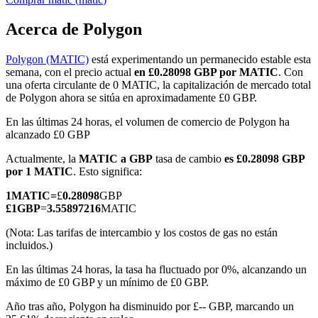
Acerca de Polygon
Polygon (MATIC)
está experimentando un permanecido estable esta
Futuros COIN-M
semana, con el precio actual
en £0.28098 GBP por MATIC
. Con
una oferta circulante de 0 MATIC, la capitalización de mercado total
Futuros de criptomonedas
de Polygon ahora se sitúa en aproximadamente £0 GBP.
En las últimas 24 horas, el volumen de comercio de Polygon ha
alcanzado £0 GBP
TradFi
Actualmente, la
MATIC a GBP
tasa de cambio
es £0.28098 GBP
Derivados de acciones, divisas, metales preciosos y materias
por 1 MATIC
. Esto significa:
primas
1
MATIC
=
£
0.28098
GBP
£
1
GBP
=
3.55897216
MATIC
(Nota: Las tarifas de intercambio y los costos de gas no están
incluidos.)
En las últimas 24 horas, la tasa ha fluctuado por 0%, alcanzando un
máximo de £0 GBP y un mínimo de £0 GBP.
Año tras año, Polygon ha disminuido por £-- GBP, marcando un