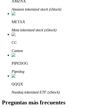
AMZNX
Amazon tokenized stock (xStock)
METAX
Meta tokenized stock (xStock)
Bitrue Partners
CC
Canton
PIPEDOG
Pipedog
Afiliados de Bitrue
QQQX
¡Hasta un 65% de comisiones!
Nasdaq tokenized ETF (xStock)
Preguntas más frecuentes