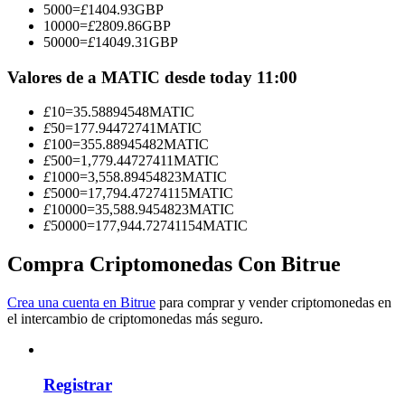
5000
=
£
1404.93
GBP
10000
=
£
2809.86
GBP
Conviértete en un Trader de Copia
50000
=
£
14049.31
GBP
Disfruta del reparto de beneficios y comisiones de copy trading
Valores de a MATIC desde today 11:00
£
10
=
35.58894548
MATIC
£
50
=
177.94472741
MATIC
£
100
=
355.88945482
MATIC
£
500
=
1,779.44727411
MATIC
£
1000
=
3,558.89454823
MATIC
£
5000
=
17,794.47274115
MATIC
£
10000
=
35,588.9454823
MATIC
£
50000
=
177,944.72741154
MATIC
Información
Compra Criptomonedas Con Bitrue
Análisis de big data que incluye información comercial, etc.
Crea una cuenta en Bitrue
para comprar y vender criptomonedas en
el intercambio de criptomonedas más seguro.
Registrar