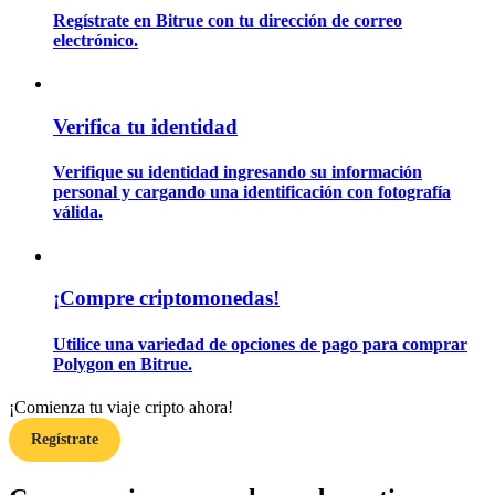
Regístrate en Bitrue con tu dirección de correo
electrónico.
Guía
Guía de inicio de futuros
Verifica tu identidad
Verifique su identidad ingresando su información
personal y cargando una identificación con fotografía
válida.
¡Compre criptomonedas!
Estrategias comerciales
Utilice una variedad de opciones de pago para comprar
Polygon en Bitrue.
Aprenda cómo mantenerse rentable
¡Comienza tu viaje cripto ahora!
Regístrate