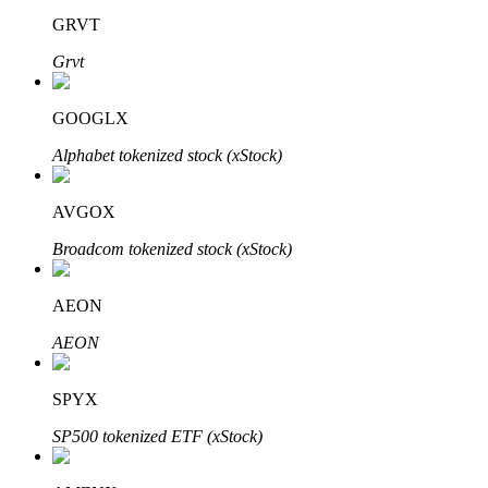
GRVT
Grvt
GOOGLX
Inversión automática
Alphabet tokenized stock (xStock)
Obtenga ganancias a largo plazo e intereses flexibles
AVGOX
Broadcom tokenized stock (xStock)
AEON
AEON
Aprender Staking
SPYX
Obtenga más información sobre cómo obtener ingresos pasivos
SP500 tokenized ETF (xStock)
Bitrue
AI