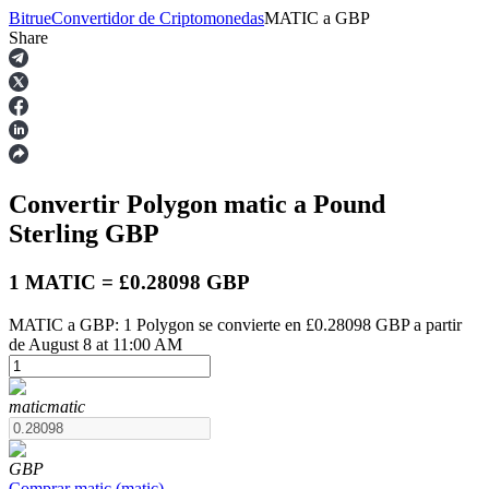
Bitrue
Convertidor de Criptomonedas
MATIC
a
GBP
Share
Futuros
Convertir Polygon
matic
a Pound
Sterling
GBP
1 MATIC = £0.28098 GBP
MATIC a GBP: 1 Polygon se convierte en £0.28098 GBP a partir
Futuros del USDT
de August 8 at 11:00 AM
Futuros que utilizan USDT como garantía
matic
matic
GBP
Comprar
matic
(
matic
)