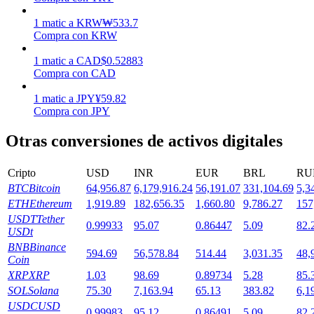
1
matic
a
KRW
₩
533.7
Compra con KRW
Staking
1
matic
a
CAD
$
0.52883
Alta rentabilidad y acceso instantáneo
Compra con CAD
1
matic
a
JPY
¥
59.82
Compra con JPY
Otras conversiones de activos digitales
Cripto
USD
INR
EUR
BRL
RU
BTC
Bitcoin
64,956.87
6,179,916.24
56,191.07
331,104.69
5,3
ETH
Ethereum
1,919.89
182,656.35
1,660.80
9,786.27
157
Launchpool
USDT
Tether
0.99933
95.07
0.86447
5.09
82.
Participación flexible para ganar tokens populares
USDt
BNB
Binance
594.69
56,578.84
514.44
3,031.35
48,
Coin
XRP
XRP
1.03
98.69
0.89734
5.28
85.
SOL
Solana
75.30
7,163.94
65.13
383.82
6,1
USDC
USD
0.99983
95.12
0.86491
5.09
82.