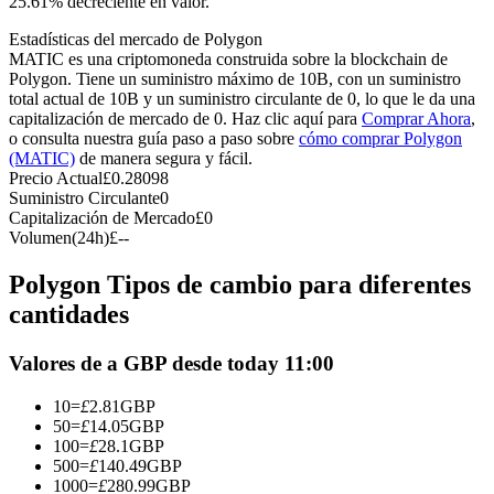
25.61% decreciente en valor.
Futuros del USDC
Estadísticas del mercado de Polygon
Futuros que utilizan USDC como garantía
MATIC es una criptomoneda construida sobre la blockchain de
Polygon. Tiene un suministro máximo de 10B, con un suministro
total actual de 10B y un suministro circulante de 0, lo que le da una
capitalización de mercado de 0. Haz clic aquí para
Comprar Ahora
,
o consulta nuestra guía paso a paso sobre
cómo comprar Polygon
(MATIC)
de manera segura y fácil.
Precio Actual
£
0.28098
Suministro Circulante
0
Capitalización de Mercado
£
0
Volumen(24h)
£
--
Copiar Trading
Polygon Tipos de cambio para diferentes
Únete a los mejores traders
cantidades
Valores de a GBP desde today 11:00
10
=
£
2.81
GBP
50
=
£
14.05
GBP
100
=
£
28.1
GBP
500
=
£
140.49
GBP
1000
=
£
280.99
GBP