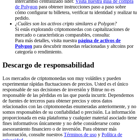
intercambio centralizado líder.
Visita nuestra guía de compra
de Polygon
para obtener instrucciones paso a paso sobre
Deposit & Trade BTC to Share 25000 USDT prize pool!
cómo configurar tu billetera, verificar tu identidad y realizar tu
pedido.
¿Cuáles son los activos cripto similares a Polygon?
Si estás explorando criptomonedas con capitalizaciones de
mercado o características comparables, consulta:
Deposit CASHCAT & Win
Para más detalles, visita nuestra
página de activos de
Share 500000 CASHCAT prize pool
Polygon
para descubrir monedas relacionadas y altcoins por
categoría o rendimiento.
Descargo de responsabilidad
Exclusive for BitMart Users
Los mercados de criptomonedas son muy volátiles y pueden
Register & Trade to Win 500,000 USDT
experimentar rápidas fluctuaciones de precios. Usted es el único
responsable de sus decisiones de inversión y Bitrue no es
responsable de las pérdidas en las que pueda incurrir. Dependemos
de fuentes de terceros para obtener precios y otros datos
relacionados con las criptomonedas enumeradas anteriormente, y no
Precious Metals Trading Carnival
somos responsables de su confiabilidad o precisión. La información
proporcionada en esta plataforma y cualquier material asociado tiene
Trade Gold & Silver · 33,333 USDT Bonus
fines informativos únicamente y no debe considerarse como
asesoramiento financiero o de inversión. Para obtener más
información, consulte nuestros
Términos de uso
y
Política de