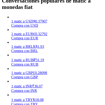
Conversaciones populares de matic a
monedas fiat
Earn
1
matic
a
USD
$
0.37907
Compra con USD
1
matic
a
EUR
€
0.32792
Compra con EUR
1
matic
a
BRL
R$
1.93
Compra con BRL
1
matic
a
RUB
₽
31.19
Power Piggy
Compra con RUB
Gana recompensas competitivas diariamente
1
matic
a
GBP
£
0.28098
Compra con GBP
1
matic
a
INR
₹
36.07
Compra con INR
1
matic
a
TRY
₺
18.08
Compra con TRY