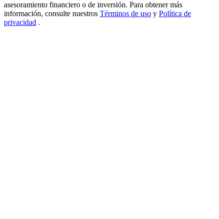
asesoramiento financiero o de inversión. Para obtener más
USDT New User Exclusive 10% APR
información, consulte nuestros
Términos de uso
y
Política de
privacidad
.
USDT Flexible Staking | Daily Rewards
BTC New User Exclusive: 6.5% APR
BTC Flexible Staking | Daily Rewards
Más eventos
Gana premios y recompensas exclusivas