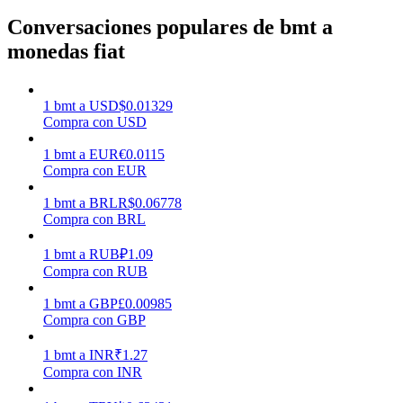
Conversaciones populares de bmt a
monedas fiat
Earn
1
bmt
a
USD
$
0.01329
Compra con USD
1
bmt
a
EUR
€
0.0115
Compra con EUR
1
bmt
a
BRL
R$
0.06778
Compra con BRL
Power Piggy
1
bmt
a
RUB
₽
1.09
Gana recompensas competitivas diariamente
Compra con RUB
1
bmt
a
GBP
£
0.00985
Compra con GBP
1
bmt
a
INR
₹
1.27
Compra con INR