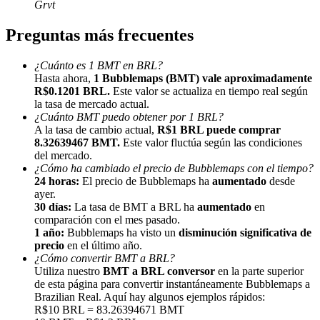
Grvt
Preguntas más frecuentes
¿Cuánto es 1 BMT en BRL?
Hasta ahora,
1 Bubblemaps (BMT) vale aproximadamente
R$0.1201 BRL.
Este valor se actualiza en tiempo real según
Referencia
la tasa de mercado actual.
¿Cuánto BMT puedo obtener por 1 BRL?
Invita a un amigo para recibir recompensas en efectivo
A la tasa de cambio actual,
R$1 BRL puede comprar
8.32639467 BMT.
Este valor fluctúa según las condiciones
BTC Welcome Rewards
del mercado.
¿Cómo ha cambiado el precio de Bubblemaps con el tiempo?
24 horas:
El precio de Bubblemaps ha
aumentado
desde
ayer.
30 días:
La tasa de BMT a BRL ha
aumentado
en
comparación con el mes pasado.
1 año:
Bubblemaps ha visto un
disminución significativa de
precio
en el último año.
¿Cómo convertir BMT a BRL?
Utiliza nuestro
BMT a BRL conversor
en la parte superior
de esta página para convertir instantáneamente Bubblemaps a
Brazilian Real. Aquí hay algunos ejemplos rápidos:
R$10 BRL = 83.26394671 BMT
BTC Welcome Rewards