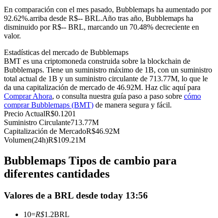
Futuros del USDC
En comparación con el mes pasado, Bubblemaps ha aumentado por
92.62%.arriba desde R$-- BRL.
Año tras año, Bubblemaps ha
Futuros que utilizan USDC como garantía
disminuido por R$-- BRL, marcando un 70.48% decreciente en
valor.
Estadísticas del mercado de Bubblemaps
BMT es una criptomoneda construida sobre la blockchain de
Bubblemaps. Tiene un suministro máximo de 1B, con un suministro
total actual de 1B y un suministro circulante de 713.77M, lo que le
da una capitalización de mercado de 46.92M. Haz clic aquí para
Comprar Ahora
, o consulta nuestra guía paso a paso sobre
cómo
comprar Bubblemaps (BMT)
de manera segura y fácil.
Precio Actual
R$
0.1201
Copiar Trading
Suministro Circulante
713.77M
Capitalización de Mercado
R$
46.92M
Únete a los mejores traders
Volumen(24h)
R$
109.21M
Bubblemaps Tipos de cambio para
diferentes cantidades
Valores de a BRL desde today 13:56
10
=
R$
1.2
BRL