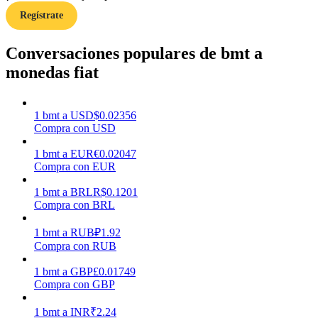
Regístrate
Earn
Conversaciones populares de bmt a
monedas fiat
1
bmt
a
USD
$
0.02356
Compra con USD
1
bmt
a
EUR
€
0.02047
Compra con EUR
Power Piggy
1
bmt
a
BRL
R$
0.1201
Compra con BRL
Gana recompensas competitivas diariamente
1
bmt
a
RUB
₽
1.92
Compra con RUB
1
bmt
a
GBP
£
0.01749
Compra con GBP
1
bmt
a
INR
₹
2.24