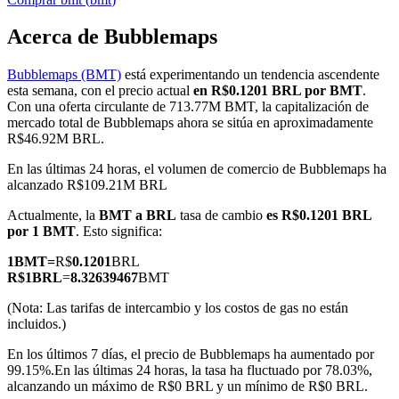
Acerca de Bubblemaps
Bubblemaps (BMT)
está experimentando un tendencia ascendente
Futuros COIN-M
esta semana, con el precio actual
en R$0.1201 BRL por BMT
.
Con una oferta circulante de 713.77M BMT, la capitalización de
Futuros de criptomonedas
mercado total de Bubblemaps ahora se sitúa en aproximadamente
R$46.92M BRL.
En las últimas 24 horas, el volumen de comercio de Bubblemaps ha
TradFi
alcanzado R$109.21M BRL
Derivados de acciones, divisas, metales preciosos y materias
Actualmente, la
BMT a BRL
tasa de cambio
es R$0.1201 BRL
primas
por 1 BMT
. Esto significa:
1
BMT
=
R$
0.1201
BRL
R$
1
BRL
=
8.32639467
BMT
(Nota: Las tarifas de intercambio y los costos de gas no están
incluidos.)
En los últimos 7 días, el precio de Bubblemaps ha aumentado por
99.15%.
En las últimas 24 horas, la tasa ha fluctuado por 78.03%,
alcanzando un máximo de R$0 BRL y un mínimo de R$0 BRL.