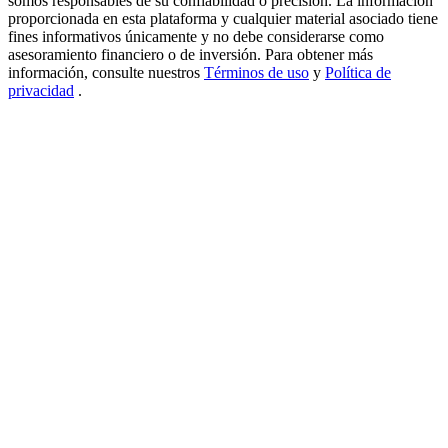
somos responsables de su confiabilidad o precisión. La información
proporcionada en esta plataforma y cualquier material asociado tiene
USDT New User Exclusive 10% APR
fines informativos únicamente y no debe considerarse como
asesoramiento financiero o de inversión. Para obtener más
USDT Flexible Staking | Daily Rewards
información, consulte nuestros
Términos de uso
y
Política de
privacidad
.
BTC New User Exclusive: 6.5% APR
BTC Flexible Staking | Daily Rewards
Más eventos
Gana premios y recompensas exclusivas