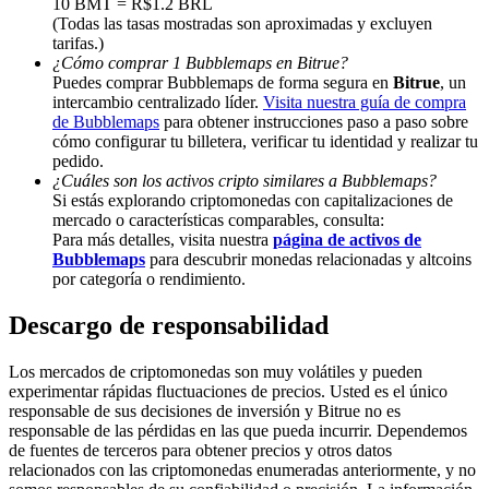
10 BMT = R$1.2 BRL
(Todas las tasas mostradas son aproximadas y excluyen
Deposit & Trade BTC to Share 25000 USDT prize pool!
tarifas.)
¿Cómo comprar 1 Bubblemaps en Bitrue?
Puedes comprar Bubblemaps de forma segura en
Bitrue
, un
intercambio centralizado líder.
Visita nuestra guía de compra
de Bubblemaps
para obtener instrucciones paso a paso sobre
Deposit CASHCAT & Win
cómo configurar tu billetera, verificar tu identidad y realizar tu
Share 500000 CASHCAT prize pool
pedido.
¿Cuáles son los activos cripto similares a Bubblemaps?
Si estás explorando criptomonedas con capitalizaciones de
mercado o características comparables, consulta:
Para más detalles, visita nuestra
página de activos de
Exclusive for BitMart Users
Bubblemaps
para descubrir monedas relacionadas y altcoins
por categoría o rendimiento.
Register & Trade to Win 500,000 USDT
Descargo de responsabilidad
Los mercados de criptomonedas son muy volátiles y pueden
Precious Metals Trading Carnival
experimentar rápidas fluctuaciones de precios. Usted es el único
responsable de sus decisiones de inversión y Bitrue no es
Trade Gold & Silver · 33,333 USDT Bonus
responsable de las pérdidas en las que pueda incurrir. Dependemos
de fuentes de terceros para obtener precios y otros datos
relacionados con las criptomonedas enumeradas anteriormente, y no