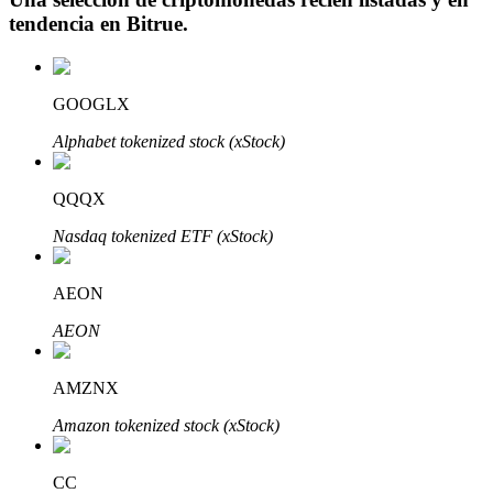
tendencia en
Bitrue
.
GOOGLX
Inversión automática
Alphabet tokenized stock (xStock)
Obtenga ganancias a largo plazo e intereses flexibles
QQQX
Nasdaq tokenized ETF (xStock)
AEON
AEON
Aprender Staking
AMZNX
Obtenga más información sobre cómo obtener ingresos pasivos
Amazon tokenized stock (xStock)
Bitrue
AI
CC