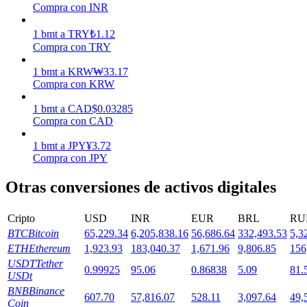
Compra con INR
1
bmt
a
TRY
₺
1.12
Staking
Compra con TRY
Alta rentabilidad y acceso instantáneo
1
bmt
a
KRW
₩
33.17
Compra con KRW
1
bmt
a
CAD
$
0.03285
Compra con CAD
1
bmt
a
JPY
¥
3.72
Compra con JPY
Otras conversiones de activos digitales
Launchpool
Cripto
USD
INR
EUR
BRL
RU
Participación flexible para ganar tokens populares
BTC
Bitcoin
65,229.34
6,205,838.16
56,686.64
332,493.53
5,3
ETH
Ethereum
1,923.93
183,040.37
1,671.96
9,806.85
156
USDT
Tether
0.99925
95.06
0.86838
5.09
81.
USDt
BNB
Binance
607.70
57,816.07
528.11
3,097.64
49,
Coin