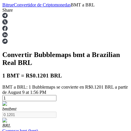
Bitrue
Convertidor de Criptomonedas
BMT
a
BRL
Share
Futuros
Convertir Bubblemaps
bmt
a Brazilian
Real
BRL
1 BMT = R$0.1201 BRL
BMT a BRL: 1 Bubblemaps se convierte en R$0.1201 BRL a partir
Futuros del USDT
de August 9 at 1:56 PM
Futuros que utilizan USDT como garantía
bmt
bmt
BRL
Comprar
bmt
(
bmt
)