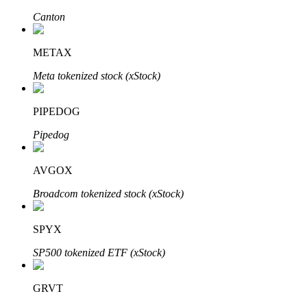
Canton
METAX
Meta tokenized stock (xStock)
Bitrue Partners
PIPEDOG
Pipedog
AVGOX
Broadcom tokenized stock (xStock)
SPYX
Afiliados de Bitrue
SP500 tokenized ETF (xStock)
¡Hasta un 65% de comisiones!
GRVT