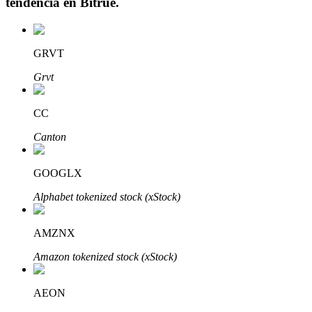
tendencia en
Bitrue
.
GRVT
Inversión automática
Grvt
Obtenga ganancias a largo plazo e intereses flexibles
CC
Canton
GOOGLX
Alphabet tokenized stock (xStock)
AMZNX
Aprender Staking
Amazon tokenized stock (xStock)
Obtenga más información sobre cómo obtener ingresos pasivos
Bitrue
AI
AEON