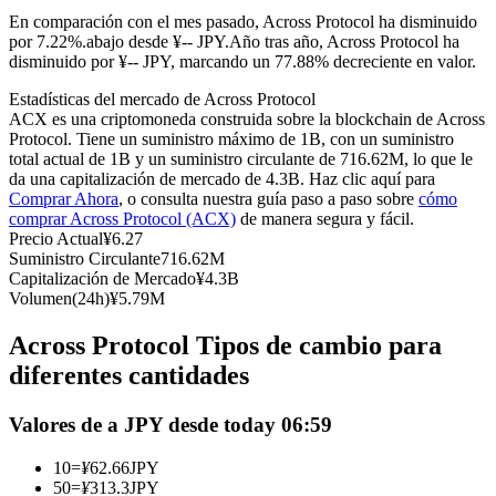
Futuros del USDC
En comparación con el mes pasado, Across Protocol ha disminuido
por 7.22%.abajo desde ¥-- JPY.
Año tras año, Across Protocol ha
Futuros que utilizan USDC como garantía
disminuido por ¥-- JPY, marcando un 77.88% decreciente en valor.
Estadísticas del mercado de Across Protocol
ACX es una criptomoneda construida sobre la blockchain de Across
Protocol. Tiene un suministro máximo de 1B, con un suministro
total actual de 1B y un suministro circulante de 716.62M, lo que le
da una capitalización de mercado de 4.3B. Haz clic aquí para
Comprar Ahora
, o consulta nuestra guía paso a paso sobre
cómo
comprar Across Protocol (ACX)
de manera segura y fácil.
Precio Actual
¥
6.27
Suministro Circulante
716.62M
Copiar Trading
Capitalización de Mercado
¥
4.3B
Volumen(24h)
¥
5.79M
Únete a los mejores traders
Across Protocol Tipos de cambio para
diferentes cantidades
Valores de a JPY desde today 06:59
10
=
¥
62.66
JPY
50
=
¥
313.3
JPY