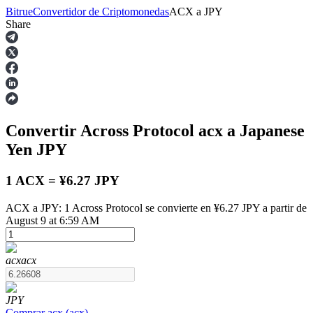
Bitrue
Convertidor de Criptomonedas
ACX
a
JPY
Share
Futuros
Convertir Across Protocol
acx
a Japanese
Yen
JPY
1 ACX = ¥6.27 JPY
ACX a JPY: 1 Across Protocol se convierte en ¥6.27 JPY a partir de
Futuros del USDT
August 9 at 6:59 AM
Futuros que utilizan USDT como garantía
acx
acx
JPY
Comprar
acx
(
acx
)