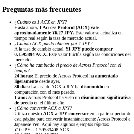
Preguntas más frecuentes
¿Cuánto es 1 ACX en JPY?
Hasta ahora,
1 Across Protocol (ACX) vale
aproximadamente ¥6.27 JPY.
Este valor se actualiza en
tiempo real según la tasa de mercado actual.
Referencia
¿Cuánto ACX puedo obtener por 1 JPY?
A la tasa de cambio actual,
¥1 JPY puede comprar
Invita a un amigo para recibir recompensas en efectivo
0.1595894 ACX.
Este valor fluctúa según las condiciones del
mercado.
BTC Welcome Rewards
¿Cómo ha cambiado el precio de Across Protocol con el
tiempo?
24 horas:
El precio de Across Protocol ha
aumentado
ligeramente
desde ayer.
30 días:
La tasa de ACX a JPY ha
disminuido
en
comparación con el mes pasado.
1 año:
Across Protocol ha visto un
disminución significativa
de precio
en el último año.
¿Cómo convertir ACX a JPY?
Utiliza nuestro
ACX a JPY conversor
en la parte superior de
esta página para convertir instantáneamente Across Protocol a
Japanese Yen. Aquí hay algunos ejemplos rápidos:
¥10 JPY = 1.59589408 ACX
BTC Welcome Rewards