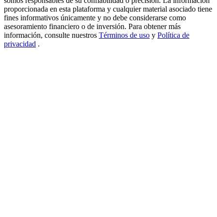
somos responsables de su confiabilidad o precisión. La información
proporcionada en esta plataforma y cualquier material asociado tiene
USDT New User Exclusive 10% APR
fines informativos únicamente y no debe considerarse como
asesoramiento financiero o de inversión. Para obtener más
USDT Flexible Staking | Daily Rewards
información, consulte nuestros
Términos de uso
y
Política de
privacidad
.
BTC New User Exclusive: 6.5% APR
BTC Flexible Staking | Daily Rewards
Más eventos
Gana premios y recompensas exclusivas