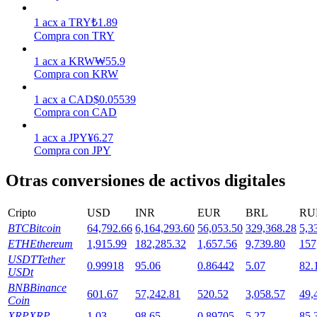
1
acx
a
TRY
₺
1.89
Compra con TRY
Staking
1
acx
a
KRW
₩
55.9
Alta rentabilidad y acceso instantáneo
Compra con KRW
1
acx
a
CAD
$
0.05539
Compra con CAD
1
acx
a
JPY
¥
6.27
Compra con JPY
Otras conversiones de activos digitales
Launchpool
Cripto
USD
INR
EUR
BRL
RU
BTC
Bitcoin
64,792.66
6,164,293.60
56,053.50
329,368.28
5,3
Participación flexible para ganar tokens populares
ETH
Ethereum
1,915.99
182,285.32
1,657.56
9,739.80
157
USDT
Tether
0.99918
95.06
0.86442
5.07
82.
USDt
BNB
Binance
601.67
57,242.81
520.52
3,058.57
49,
Coin
XRP
XRP
1.03
98.65
0.89705
5.27
85.