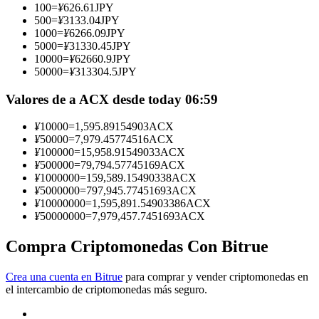
100
=
¥
626.61
JPY
500
=
¥
3133.04
JPY
Conviértete en un Trader de Copia
1000
=
¥
6266.09
JPY
5000
=
¥
31330.45
JPY
Disfruta del reparto de beneficios y comisiones de copy trading
10000
=
¥
62660.9
JPY
50000
=
¥
313304.5
JPY
Valores de a ACX desde today 06:59
¥
10000
=
1,595.89154903
ACX
¥
50000
=
7,979.45774516
ACX
¥
100000
=
15,958.91549033
ACX
¥
500000
=
79,794.57745169
ACX
¥
1000000
=
159,589.15490338
ACX
¥
5000000
=
797,945.77451693
ACX
Información
¥
10000000
=
1,595,891.54903386
ACX
¥
50000000
=
7,979,457.7451693
ACX
Análisis de big data que incluye información comercial, etc.
Compra Criptomonedas Con Bitrue
Crea una cuenta en Bitrue
para comprar y vender criptomonedas en
el intercambio de criptomonedas más seguro.