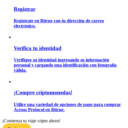
Registrar
Guía
Regístrate en Bitrue con tu dirección de correo
electrónico.
Guía de inicio de futuros
Verifica tu identidad
Verifique su identidad ingresando su información
personal y cargando una identificación con fotografía
válida.
Estrategias comerciales
¡Compre criptomonedas!
Aprenda cómo mantenerse rentable
Utilice una variedad de opciones de pago para comprar
Across Protocol en Bitrue.
¡Comienza tu viaje cripto ahora!