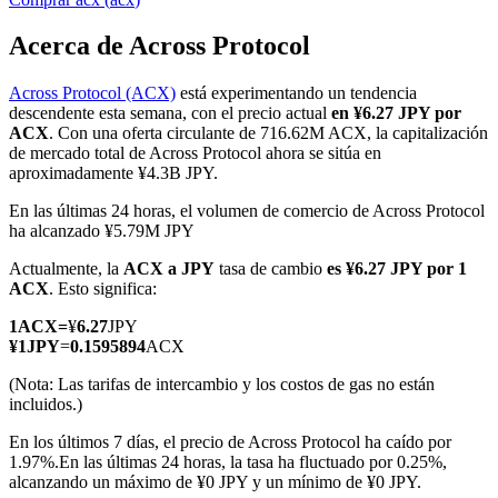
Acerca de Across Protocol
Across Protocol (ACX)
está experimentando un tendencia
Futuros COIN-M
descendente esta semana, con el precio actual
en ¥6.27 JPY por
ACX
. Con una oferta circulante de 716.62M ACX, la capitalización
Futuros de criptomonedas
de mercado total de Across Protocol ahora se sitúa en
aproximadamente ¥4.3B JPY.
En las últimas 24 horas, el volumen de comercio de Across Protocol
TradFi
ha alcanzado ¥5.79M JPY
Derivados de acciones, divisas, metales preciosos y materias
Actualmente, la
ACX a JPY
tasa de cambio
es ¥6.27 JPY por 1
primas
ACX
. Esto significa:
1
ACX
=
¥
6.27
JPY
¥
1
JPY
=
0.1595894
ACX
(Nota: Las tarifas de intercambio y los costos de gas no están
incluidos.)
En los últimos 7 días, el precio de Across Protocol ha caído por
1.97%.
En las últimas 24 horas, la tasa ha fluctuado por 0.25%,
alcanzando un máximo de ¥0 JPY y un mínimo de ¥0 JPY.