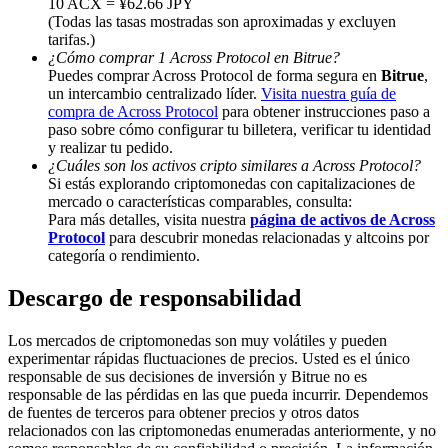
10 ACX = ¥62.66 JPY
(Todas las tasas mostradas son aproximadas y excluyen
Deposit & Trade BTC to Share 25000 USDT prize pool!
tarifas.)
¿Cómo comprar 1 Across Protocol en Bitrue?
Puedes comprar Across Protocol de forma segura en
Bitrue
,
un intercambio centralizado líder.
Visita nuestra guía de
compra de Across Protocol
para obtener instrucciones paso a
Deposit CASHCAT & Win
paso sobre cómo configurar tu billetera, verificar tu identidad
Share 500000 CASHCAT prize pool
y realizar tu pedido.
¿Cuáles son los activos cripto similares a Across Protocol?
Si estás explorando criptomonedas con capitalizaciones de
mercado o características comparables, consulta:
Para más detalles, visita nuestra
página de activos de Across
Exclusive for BitMart Users
Protocol
para descubrir monedas relacionadas y altcoins por
categoría o rendimiento.
Register & Trade to Win 500,000 USDT
Descargo de responsabilidad
Los mercados de criptomonedas son muy volátiles y pueden
Precious Metals Trading Carnival
experimentar rápidas fluctuaciones de precios. Usted es el único
responsable de sus decisiones de inversión y Bitrue no es
Trade Gold & Silver · 33,333 USDT Bonus
responsable de las pérdidas en las que pueda incurrir. Dependemos
de fuentes de terceros para obtener precios y otros datos
relacionados con las criptomonedas enumeradas anteriormente, y no