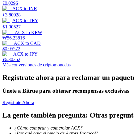
£
0.0296
ACX
to
INR
Earn
₹
3.80028
ACX
to
TRY
₺
1.90527
ACX
to
KRW
₩
56.23816
ACX
to
CAD
$
0.05572
ACX
to
JPY
¥
6.30352
Más conversiones de criptomonedas
Power Piggy
Regístrate ahora para reclamar un paquete
Gana recompensas competitivas diariamente
Únete a Bitrue para obtener recompensas exclusivas
Regístrate Ahora
La gente también pregunta: Otras pregun
¿Cómo comprar y comerciar ACX?
¿Por qué baja el precio de Across Protocol?