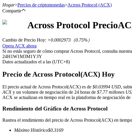
Hogar
>
Precios de criptomonedas
>
Across Protocol
(ACX)
Compartir
Across Protocol
Precio
AC
Futuros
Cambio de Precio Hoy
:
+0.0002973
（
0.75
%）
Opera ACX ahora
Si no estás seguro de cómo comprar Across Protocol, consulta nuestr
24H
1W
1M
3M
1Y
3Y
Datos actualizados el a las (UTC+8)
Precio de Across Protocol(ACX) Hoy
El precio actual de Across Protocol(ACX) es de
$0.03994 USD
, sub
Futuros del USDT
ACX
y un volumen de negociación de 24 horas de
$7.77 millones U
ACX se actualizan en tiempo real en la plataforma de negociación de cr
Futuros que utilizan USDT como garantía
Rendimiento del Gráfico de Across Protocol
Rastrea el rendimiento del precio de Across Protocol(ACX) en tiempo 
Máximo Histórico
$
0.3169