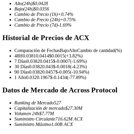
Alto
(24h)
$
0.0428
Bajo
(24h)
$
0.0356
Cambio de Precio
(1h)
+
0.74
%
Cambio de Precio
(24h)
+
0.75
%
Cambio de Precio
(7d)
-1.69
%
Futuros COIN-M
Historial de Precios de ACX
Futuros de criptomonedas
Comparación de Fechas
Bajo
Alto
Cambio de cantidad
(%)
48H
0.0381
0.0414
$
0.0015
(
+
3.82
%)
TradFi
7 Días
0.0382
0.0415
$
-0.0007
(
-1.69
%)
30 Días
0.0382
0.043
$
-0.0018
(
-4.23
%)
Derivados de acciones, divisas, metales preciosos y materias pr
90 Días
0.0382
0.0457
$
-0.005
(
-10.94
%)
1 Año
0.032
0.1967
$
-0.1434
(
-77.89
%)
Datos de Mercado de Across Protocol
Ranking de Mercado
527
Capitalización de mercado
$
27.30M
Volumen 24h
$
7.77M
Suministro Circulante
716.62M
ACX
Suministro Máximo
1.00B
ACX
Futuros del USDC