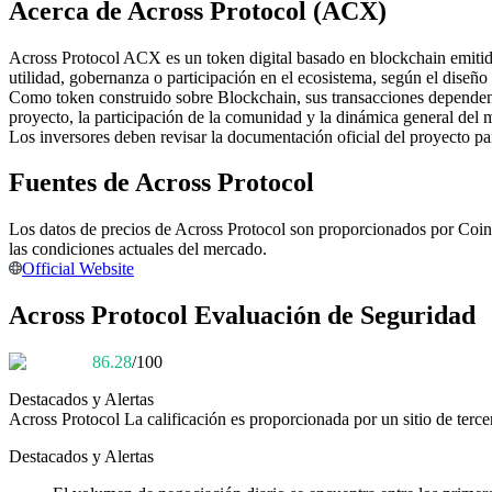
Acerca de Across Protocol (ACX)
Futuros que utilizan USDC como garantía
Across Protocol ACX es un token digital basado en blockchain emitido
utilidad, gobernanza o participación en el ecosistema, según el diseño
Como token construido sobre Blockchain, sus transacciones dependen 
proyecto, la participación de la comunidad y la dinámica general del 
Los inversores deben revisar la documentación oficial del proyecto p
Fuentes de Across Protocol
Los datos de precios de Across Protocol son proporcionados por CoinM
Copiar Trading
las condiciones actuales del mercado.
Official Website
Únete a los mejores traders
Across Protocol Evaluación de Seguridad
86.28
/100
Destacados y Alertas
Across Protocol
La calificación es proporcionada por un sitio de terce
Destacados y Alertas