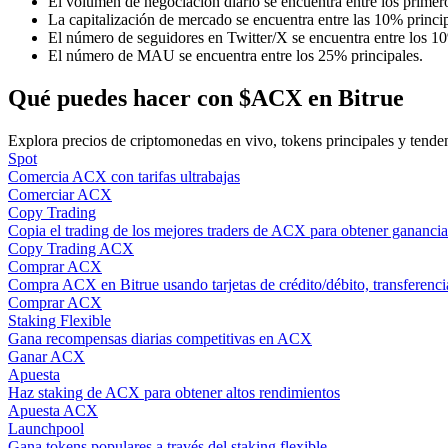
El volumen de negociación diario se encuentra entre los prime
Conviértete en un Trader de Copia
La capitalización de mercado se encuentra entre las 10% princip
El número de seguidores en Twitter/X se encuentra entre los 10
Disfruta del reparto de beneficios y comisiones de copy trading
El número de MAU se encuentra entre los 25% principales.
Qué puedes hacer con $ACX en Bitrue
Explora precios de criptomonedas en vivo, tokens principales y tende
Spot
Comercia ACX con tarifas ultrabajas
Comerciar ACX
Copy Trading
Copia el trading de los mejores traders de ACX para obtener ganancia
Copy Trading ACX
Información
Comprar ACX
Compra ACX en Bitrue usando tarjetas de crédito/débito, transferenci
Análisis de big data que incluye información comercial, etc.
Comprar ACX
Staking Flexible
Gana recompensas diarias competitivas en ACX
Ganar ACX
Apuesta
Haz staking de ACX para obtener altos rendimientos
Apuesta ACX
Launchpool
Gana tokens populares a través del staking flexible