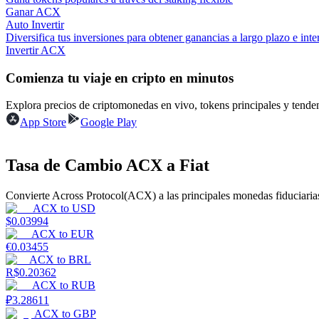
Ganar ACX
Auto Invertir
Guía
Diversifica tus inversiones para obtener ganancias a largo plazo e inter
Invertir ACX
Guía de inicio de futuros
Comienza tu viaje en cripto en minutos
Explora precios de criptomonedas en vivo, tokens principales y tend
App Store
Google Play
Tasa de Cambio ACX a Fiat
Convierte Across Protocol(ACX) a las principales monedas fiduciaria
Estrategias comerciales
ACX
to
USD
$
0.03994
Aprenda cómo mantenerse rentable
ACX
to
EUR
€
0.03455
ACX
to
BRL
R$
0.20362
ACX
to
RUB
₽
3.28611
ACX
to
GBP