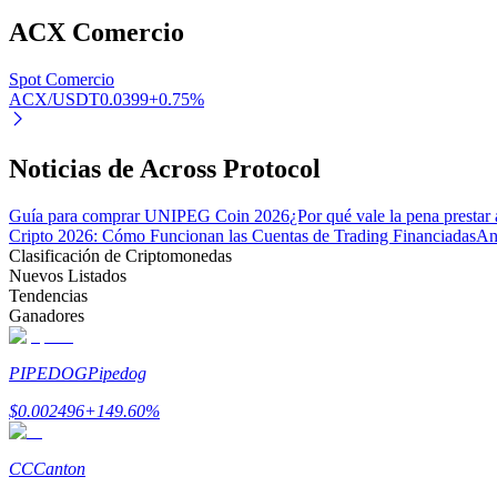
ACX
Comercio
Bloqueos BTR
Spot Comercio
ACX/USDT
0.0399
+
0.75
%
Inversiones exclusivas para titulares de BTR
Noticias de Across Protocol
Guía para comprar UNIPEG Coin 2026
¿Por qué vale la pena prestar
Cripto 2026: Cómo Funcionan las Cuentas de Trading Financiadas
An
Clasificación de Criptomonedas
Nuevos Listados
Tendencias
Ganadores
Préstamos
Servicio de préstamos respaldado por criptomonedas
PIPEDOG
Pipedog
$
0.002496
+
149.60
%
CC
Canton