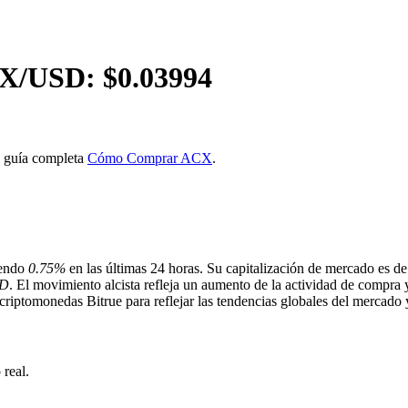
X
/USD: $
0.03994
a guía completa
Cómo Comprar ACX
.
iendo
0.75%
en las últimas 24 horas. Su capitalización de mercado es d
SD
. El movimiento alcista refleja un aumento de la actividad de compra 
iptomonedas Bitrue para reflejar las tendencias globales del mercado y 
real.