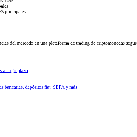
ros 10%.
ales.
% principales.
ncias del mercado en una plataforma de trading de criptomonedas segur
s a largo plazo
as bancarias, depósitos fiat, SEPA y más