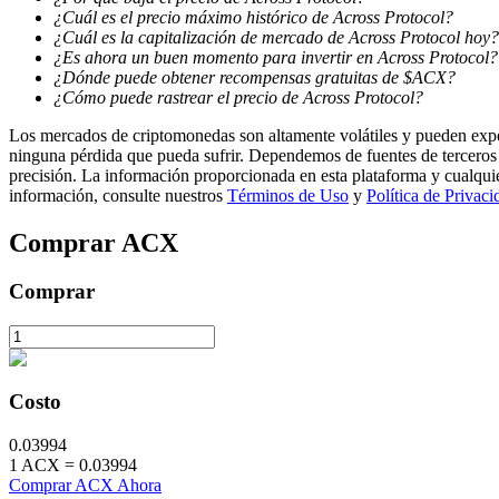
¿Cuál es el precio máximo histórico de Across Protocol?
¿Cuál es la capitalización de mercado de Across Protocol hoy?
Staking
¿Es ahora un buen momento para invertir en Across Protocol?
¿Dónde puede obtener recompensas gratuitas de $ACX?
Alta rentabilidad y acceso instantáneo
¿Cómo puede rastrear el precio de Across Protocol?
Los mercados de criptomonedas son altamente volátiles y pueden exper
ninguna pérdida que pueda sufrir. Dependemos de fuentes de terceros 
precisión. La información proporcionada en esta plataforma y cualqui
información, consulte nuestros
Términos de Uso
y
Política de Privaci
Comprar
ACX
Comprar
Launchpool
Participación flexible para ganar tokens populares
Costo
0.03994
1
ACX
=
0.03994
Comprar ACX Ahora