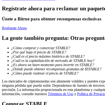
Regístrate ahora para reclamar un paquete
Earn
Únete a Bitrue para obtener recompensas exclusivas
Regístrate Ahora
La gente también pregunta: Otras pregun
¿Cómo comprar y comerciar STABLE?
¿Por qué baja el precio de STABLE?
¿Cuál es el precio máximo histórico de STABLE?
Power Piggy
¿Cuál es la capitalización de mercado de STABLE hoy?
¿Es ahora un buen momento para invertir en STABLE?
Gana recompensas competitivas diariamente
¿Dónde puede obtener recompensas gratuitas de $STABLE?
¿Cómo puede rastrear el precio de STABLE?
Los mercados de criptomonedas son altamente volátiles y pueden exper
ninguna pérdida que pueda sufrir. Dependemos de fuentes de terceros 
precisión. La información proporcionada en esta plataforma y cualqui
información, consulte nuestros
Términos de Uso
y
Política de Privaci
Comprar
STABLE