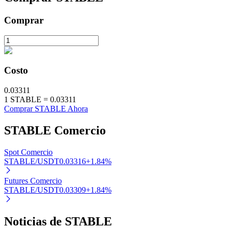
Staking
Comprar
Alta rentabilidad y acceso instantáneo
Costo
0.03311
1
STABLE
=
0.03311
Comprar STABLE Ahora
STABLE
Comercio
Launchpool
Spot Comercio
Participación flexible para ganar tokens populares
STABLE/USDT
0.03316
+
1.84
%
Futures Comercio
STABLE/USDT
0.03309
+
1.84
%
Noticias de STABLE