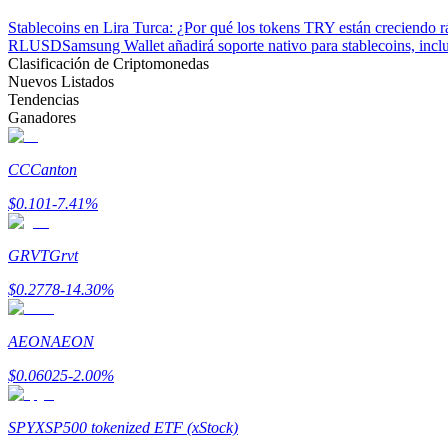
Stablecoins en Lira Turca: ¿Por qué los tokens TRY están creciendo 
RLUSD
Samsung Wallet añadirá soporte nativo para stablecoins, i
Bloqueos BTR
Clasificación de Criptomonedas
Nuevos Listados
Inversiones exclusivas para titulares de BTR
Tendencias
Ganadores
CC
Canton
$
0.101
-7.41
%
GRVT
Grvt
$
0.2778
-14.30
%
Préstamos
Servicio de préstamos respaldado por criptomonedas
AEON
AEON
$
0.06025
-2.00
%
SPYX
SP500 tokenized ETF (xStock)