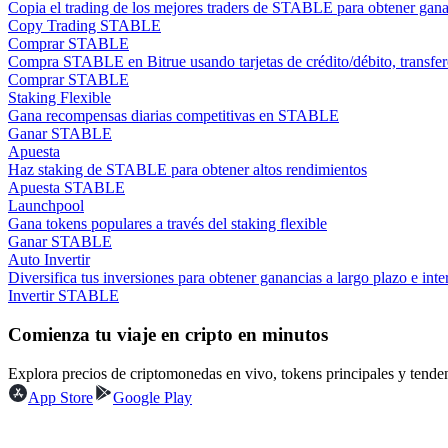
Copia el trading de los mejores traders de STABLE para obtener gana
Conviértete en un Trader de Copia
Copy Trading STABLE
Comprar STABLE
Disfruta del reparto de beneficios y comisiones de copy trading
Compra STABLE en Bitrue usando tarjetas de crédito/débito, transfer
Comprar STABLE
Staking Flexible
Gana recompensas diarias competitivas en STABLE
Ganar STABLE
Apuesta
Haz staking de STABLE para obtener altos rendimientos
Apuesta STABLE
Launchpool
Gana tokens populares a través del staking flexible
Ganar STABLE
Información
Auto Invertir
Diversifica tus inversiones para obtener ganancias a largo plazo e inter
Análisis de big data que incluye información comercial, etc.
Invertir STABLE
Comienza tu viaje en cripto en minutos
Explora precios de criptomonedas en vivo, tokens principales y tend
App Store
Google Play