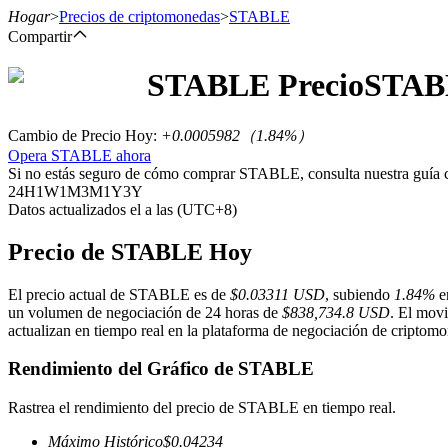
Hogar
>
Precios de criptomonedas
>
STABLE
Compartir
STABLE
Precio
STAB
Futuros
Cambio de Precio Hoy
:
+0.0005982
（
1.84
%）
Opera STABLE ahora
Si no estás seguro de cómo comprar STABLE, consulta nuestra guía
24H
1W
1M
3M
1Y
3Y
Datos actualizados el a las (UTC+8)
Precio de STABLE Hoy
El precio actual de STABLE es de
$0.03311 USD
, subiendo
1.84%
en
Futuros del USDT
un volumen de negociación de 24 horas de
$838,734.8 USD
. El movi
actualizan en tiempo real en la plataforma de negociación de criptomon
Futuros que utilizan USDT como garantía
Rendimiento del Gráfico de STABLE
Rastrea el rendimiento del precio de STABLE en tiempo real.
Máximo Histórico
$
0.04234