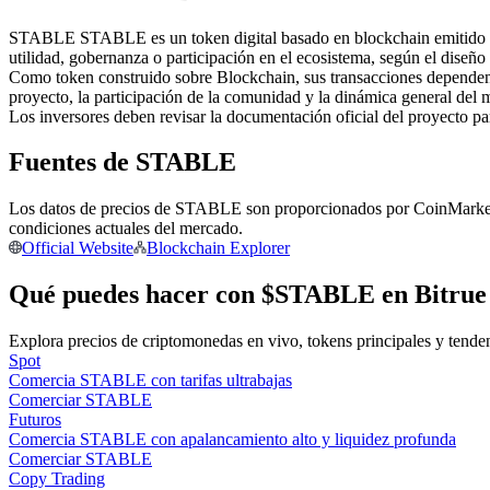
Futuros que utilizan USDC como garantía
STABLE STABLE es un token digital basado en blockchain emitido en l
utilidad, gobernanza o participación en el ecosistema, según el diseño
Como token construido sobre Blockchain, sus transacciones dependen 
proyecto, la participación de la comunidad y la dinámica general del 
Los inversores deben revisar la documentación oficial del proyecto p
Fuentes de STABLE
Los datos de precios de STABLE son proporcionados por CoinMarketCap
condiciones actuales del mercado.
Copiar Trading
Official Website
Blockchain Explorer
Únete a los mejores traders
Qué puedes hacer con $STABLE en Bitrue
Explora precios de criptomonedas en vivo, tokens principales y tende
Spot
Comercia STABLE con tarifas ultrabajas
Comerciar STABLE
Futuros
Comercia STABLE con apalancamiento alto y liquidez profunda
Comerciar STABLE
Copy Trading