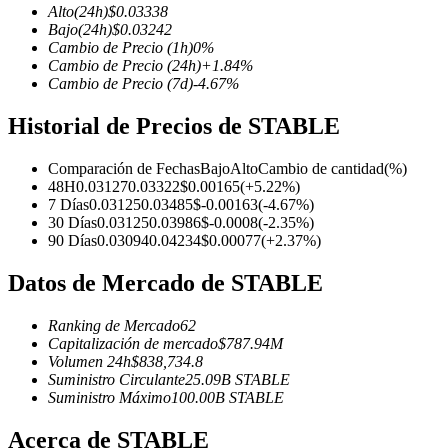
Alto
(24h)
$
0.03338
Bajo
(24h)
$
0.03242
Cambio de Precio
(1h)
0
%
Cambio de Precio
(24h)
+
1.84
%
Cambio de Precio
(7d)
-4.67
%
Futuros COIN-M
Historial de Precios de STABLE
Futuros de criptomonedas
Comparación de Fechas
Bajo
Alto
Cambio de cantidad
(%)
48H
0.03127
0.03322
$
0.00165
(
+
5.22
%)
TradFi
7 Días
0.03125
0.03485
$
-0.00163
(
-4.67
%)
30 Días
0.03125
0.03986
$
-0.0008
(
-2.35
%)
Derivados de acciones, divisas, metales preciosos y materias pr
90 Días
0.03094
0.04234
$
0.00077
(
+
2.37
%)
Datos de Mercado de STABLE
Ranking de Mercado
62
Capitalización de mercado
$
787.94M
Volumen 24h
$
838,734.8
Suministro Circulante
25.09B
STABLE
Suministro Máximo
100.00B
STABLE
Acerca de STABLE
Futuros del USDC