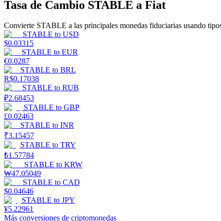
Tasa de Cambio STABLE a Fiat
Guía
Convierte STABLE a las principales monedas fiduciarias usando tipos
STABLE
to
USD
Guía de inicio de futuros
$
0.03315
STABLE
to
EUR
€
0.0287
STABLE
to
BRL
R$
0.17038
STABLE
to
RUB
₽
2.68453
STABLE
to
GBP
£
0.02463
STABLE
to
INR
₹
3.15457
Estrategias comerciales
STABLE
to
TRY
₺
1.57784
Aprenda cómo mantenerse rentable
STABLE
to
KRW
₩
47.05049
STABLE
to
CAD
$
0.04646
STABLE
to
JPY
¥
5.22961
Más conversiones de criptomonedas