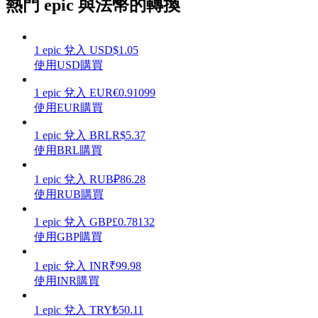
熱門 epic 與法幣的轉換
1
epic
兌入
USD
$
1.05
使用USD購買
理財
1
epic
兌入
EUR
€
0.91099
使用EUR購買
1
epic
兌入
BRL
R$
5.37
使用BRL購買
1
epic
兌入
RUB
₽
86.28
使用RUB購買
1
epic
兌入
GBP
£
0.78132
增值寶
使用GBP購買
使您的資產穩定增值
1
epic
兌入
INR
₹
99.98
使用INR購買
1
epic
兌入
TRY
₺
50.11