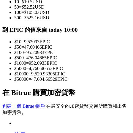
10
=
$
10.5
USD
50
=
$
52.52
USD
100
=
$
105.03
USD
500
=
$
525.16
USD
成為跟單交易員
到 EPIC 的值來自 today 10:00
坐享盈利分成和跟單分傭
$
10
=
9.52093
EPIC
$
50
=
47.60466
EPIC
$
100
=
95.20933
EPIC
$
500
=
476.04665
EPIC
$
1000
=
952.0933
EPIC
$
5000
=
4,760.46652
EPIC
$
10000
=
9,520.93305
EPIC
$
50000
=
47,604.66529
EPIC
合約資訊
在 Bitrue 購買加密貨幣
包含交易情況等的大數據分析
創建一個 Bitrue 帳戶
在最安全的加密貨幣交易所購買和出售
加密貨幣。