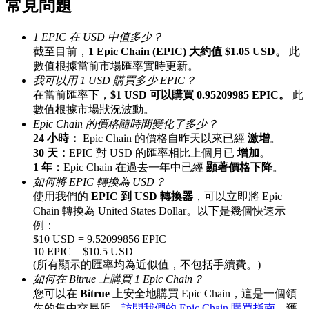
常見問題
最高達65%佣金！
1 EPIC 在 USD 中值多少？
截至目前，
1 Epic Chain (EPIC) 大約值 $1.05 USD。
此
數值根據當前市場匯率實時更新。
我可以用 1 USD 購買多少 EPIC？
在當前匯率下，
$1 USD 可以購買 0.95209985 EPIC。
此
數值根據市場狀況波動。
Epic Chain 的價格隨時間變化了多少？
24 小時：
Epic Chain 的價格自昨天以來已經
激增
。
30 天：
EPIC 對 USD 的匯率相比上個月已
增加
。
邀请好友
1 年：
Epic Chain 在過去一年中已經
顯著價格下降
。
如何將 EPIC 轉換為 USD？
邀請朋友獲得現金獎勵
使用我們的
EPIC 到 USD 轉換器
，可以立即將 Epic
Chain 轉換為 United States Dollar。以下是幾個快速示
例：
$10 USD = 9.52099856 EPIC
10 EPIC = $10.5 USD
(所有顯示的匯率均為近似值，不包括手續費。)
如何在 Bitrue 上購買 1 Epic Chain？
您可以在
Bitrue
上安全地購買 Epic Chain，這是一個領
BTC 專享獎勵
先的集中交易所。
訪問我們的 Epic Chain 購買指南
，獲