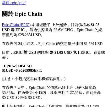
購買
epic
(
epic
)
關於 Epic Chain
Epic Chain (EPIC)
本週經歷了 上升趨勢，目前價格為
$1.05
幣本位永續
USD 每 EPIC
。流通供應量為 33.6M EPIC，Epic Chain 的總
市值約為 $25.28M USD。
以數字貨幣為保證金的永續合約
在過去的 24 小時內，Epic Chain 的交易量已達到 $1.5M USD
目前，
EPIC 對 USD
的匯率
為 $1.05 USD 兌 1 EPIC
。這意味
TradFi
著：
美股、外匯、貴金屬及大宗商品衍生性商品
1
EPIC
=
$
1.05
USD
$
1
USD
=
0.95209985
EPIC
(注意：不包括交易費用和燃氣費用。)
在過去 7 天中，Epic Chain 的價格已經上升，變化幅度為
35.36%。
在過去 24 小時內，匯率波動了 27.55%，達到最高
$0 USD 和最低 $0 USD。
與上個月相比，Epic Chain 已經增加，變化幅度為 211.42%。