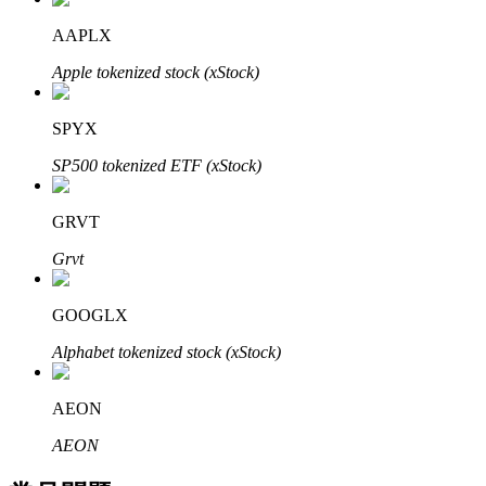
了解如何賺取穩定收入
AAPLX
Bitrue
AI
Apple tokenized stock (xStock)
SPYX
SP500 tokenized ETF (xStock)
GRVT
合夥人計劃
Grvt
GOOGLX
Alphabet tokenized stock (xStock)
AEON
AEON
Bitrue渠道合伙人