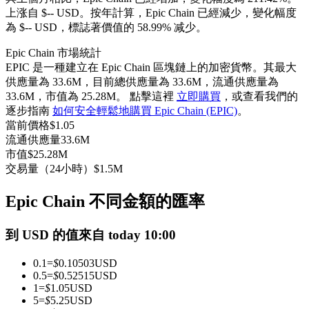
上涨自 $-- USD。
按年計算，Epic Chain 已經減少，變化幅度
USDC永續
為 $-- USD，標誌著價值的 58.99% 减少。
多種以USDC結算的永續合約
Epic Chain 市場統計
EPIC 是一種建立在 Epic Chain 區塊鏈上的加密貨幣。其最大
供應量為 33.6M，目前總供應量為 33.6M，流通供應量為
33.6M，市值為 25.28M。 點擊這裡
立即購買
，或查看我們的
逐步指南
如何安全輕鬆地購買 Epic Chain (EPIC)
。
當前價格
$
1.05
流通供應量
33.6M
市值
$
25.28M
交易量（24小時）
$
1.5M
跟單
Epic Chain 不同金額的匯率
與頂尖交易專家同行
到 USD 的值來自 today 10:00
0.1
=
$
0.10503
USD
0.5
=
$
0.52515
USD
1
=
$
1.05
USD
5
=
$
5.25
USD