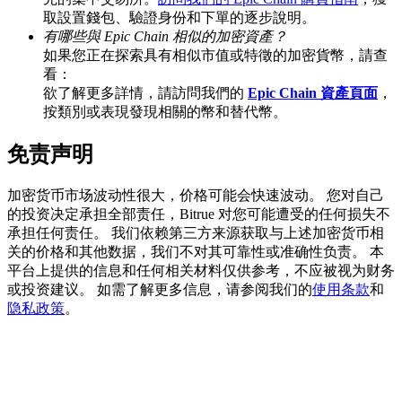
取設置錢包、驗證身份和下單的逐步說明。
有哪些與 Epic Chain 相似的加密資產？
如果您正在探索具有相似市值或特徵的加密貨幣，請查
看：
BTC 專享獎勵
欲了解更多詳情，請訪問我們的
Epic Chain 資產頁面
，
充值並交易BTC瓜分 25,000 USDT 獎池！
按類別或表現發現相關的幣和替代幣。
免责声明
充值CASHCAT & 赢取
加密货币市场波动性很大，价格可能会快速波动。 您对自己
的投资决定承担全部责任，Bitrue 对您可能遭受的任何损失不
瓜分 500000 CASHCAT 獎池
承担任何责任。 我们依赖第三方来源获取与上述加密货币相
关的价格和其他数据，我们不对其可靠性或准确性负责。 本
平台上提供的信息和任何相关材料仅供参考，不应被视为财务
或投资建议。 如需了解更多信息，请参阅我们的
使用条款
和
BitMart 用戶遷移專享
隐私政策
。
註冊&交易贏 500,000 USDT