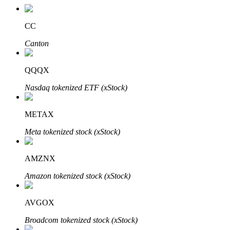
CC
Canton
QQQX
Nasdaq tokenized ETF (xStock)
定投理财
METAX
享受活期理財及長期收益
Meta tokenized stock (xStock)
AMZNX
Amazon tokenized stock (xStock)
AVGOX
Broadcom tokenized stock (xStock)
學習理財