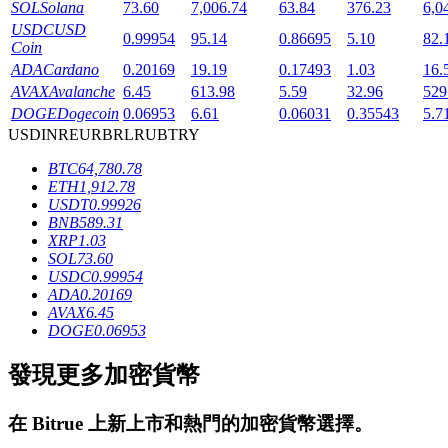
SOL
Solana
73.60
7,006.74
63.84
376.23
6,0
USDC
USD
0.99954
95.14
0.86695
5.10
82.
Coin
ADA
Cardano
0.20169
19.19
0.17493
1.03
16.
AVAX
Avalanche
6.45
613.98
5.59
32.96
529
DOGE
Dogecoin
0.06953
6.61
0.06031
0.35543
5.7
USD
INR
EUR
BRL
RUB
TRY
鎖倉BTR
BTC
64,780.78
ETH
1,912.78
輕鬆獲得多重福利
USDT
0.99926
BNB
589.31
XRP
1.03
SOL
73.60
USDC
0.99954
ADA
0.20169
AVAX
6.45
DOGE
0.06953
發現更多加密貨幣
借貸寶
在
Bitrue
上新上市和熱門的加密貨幣選擇。
借貸數字貨幣，及時且安全的服務