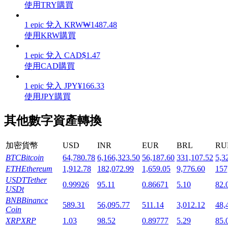
使用TRY購買
1
epic
兌入
KRW
₩
1487.48
使用KRW購買
1
epic
兌入
CAD
$
1.47
機槍池
使用CAD購買
一鍵質押鎖定高收益
1
epic
兌入
JPY
¥
166.33
使用JPY購買
其他數字資產轉換
加密貨幣
USD
INR
EUR
BRL
RU
BTC
Bitcoin
64,780.78
6,166,323.50
56,187.60
331,107.52
5,3
ETH
Ethereum
1,912.78
182,072.99
1,659.05
9,776.60
157
USDT
Tether
Launchpool
0.99926
95.11
0.86671
5.10
82.
USDt
活期質押獲得熱門資產
BNB
Binance
589.31
56,095.77
511.14
3,012.12
48,
Coin
XRP
XRP
1.03
98.52
0.89777
5.29
85.