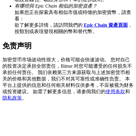
有哪些與 Epic Chain 相似的加密資產？
如果您正在探索具有相似市值或特徵的加密貨幣，請查
看：
欲了解更多詳情，請訪問我們的
Epic Chain 資產頁面
，
BTC 專享獎勵
按類別或表現發現相關的幣和替代幣。
充值並交易BTC瓜分 25,000 USDT 獎池！
免责声明
加密货币市场波动性很大，价格可能会快速波动。 您对自己
充值CASHCAT & 赢取
的投资决定承担全部责任，Bitrue 对您可能遭受的任何损失不
承担任何责任。 我们依赖第三方来源获取与上述加密货币相
瓜分 500000 CASHCAT 獎池
关的价格和其他数据，我们不对其可靠性或准确性负责。 本
平台上提供的信息和任何相关材料仅供参考，不应被视为财务
或投资建议。 如需了解更多信息，请参阅我们的
使用条款
和
隐私政策
。
BitMart 用戶遷移專享
註冊&交易贏 500,000 USDT