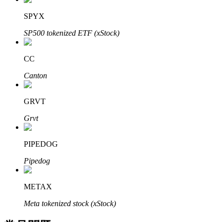
了解如何賺取穩定收入
SPYX
Bitrue
AI
SP500 tokenized ETF (xStock)
CC
Canton
GRVT
合夥人計劃
Grvt
PIPEDOG
Pipedog
METAX
Meta tokenized stock (xStock)
Bitrue渠道合伙人