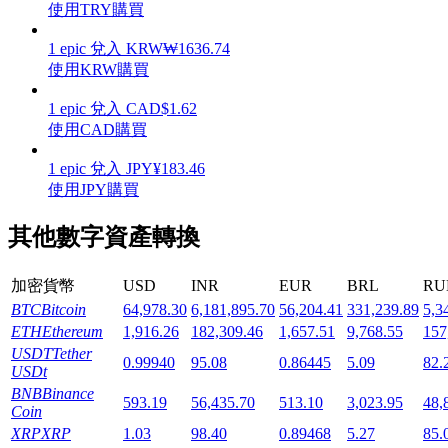
使用TRY購買
1
epic
兌入
KRW
₩
1636.74
使用KRW購買
1
epic
兌入
CAD
$
1.62
機槍池
使用CAD購買
一鍵質押鎖定高收益
1
epic
兌入
JPY
¥
183.46
使用JPY購買
其他數字資產轉換
加密貨幣
USD
INR
EUR
BRL
RU
BTC
Bitcoin
64,978.30
6,181,895.70
56,204.41
331,239.89
5,3
ETH
Ethereum
1,916.26
182,309.46
1,657.51
9,768.55
157
USDT
Tether
Launchpool
0.99940
95.08
0.86445
5.09
82.
USDt
活期質押獲得熱門資產
BNB
Binance
593.19
56,435.70
513.10
3,023.95
48,
Coin
XRP
XRP
1.03
98.40
0.89468
5.27
85.