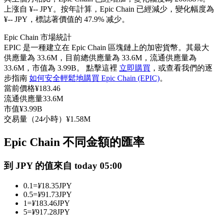
上涨自 ¥-- JPY。
按年計算，Epic Chain 已經減少，變化幅度為
USDC永續
¥-- JPY，標誌著價值的 47.9% 减少。
多種以USDC結算的永續合約
Epic Chain 市場統計
EPIC 是一種建立在 Epic Chain 區塊鏈上的加密貨幣。其最大
供應量為 33.6M，目前總供應量為 33.6M，流通供應量為
33.6M，市值為 3.99B。 點擊這裡
立即購買
，或查看我們的逐
步指南
如何安全輕鬆地購買 Epic Chain (EPIC)
。
當前價格
¥
183.46
流通供應量
33.6M
市值
¥
3.99B
交易量（24小時）
¥
1.58M
跟單
Epic Chain 不同金額的匯率
與頂尖交易專家同行
到 JPY 的值來自 today 05:00
0.1
=
¥
18.35
JPY
0.5
=
¥
91.73
JPY
1
=
¥
183.46
JPY
5
=
¥
917.28
JPY