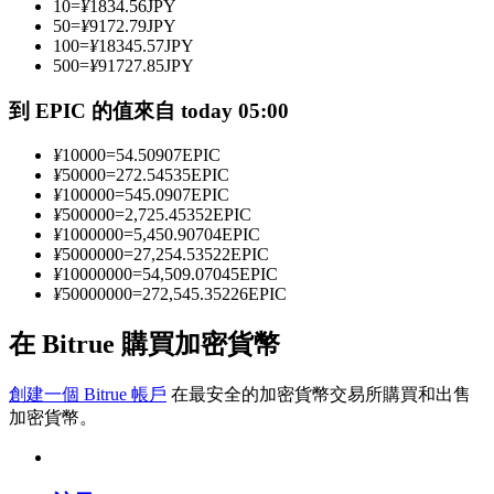
10
=
¥
1834.56
JPY
50
=
¥
9172.79
JPY
100
=
¥
18345.57
JPY
500
=
¥
91727.85
JPY
成為跟單交易員
到 EPIC 的值來自 today 05:00
坐享盈利分成和跟單分傭
¥
10000
=
54.50907
EPIC
¥
50000
=
272.54535
EPIC
¥
100000
=
545.0907
EPIC
¥
500000
=
2,725.45352
EPIC
¥
1000000
=
5,450.90704
EPIC
¥
5000000
=
27,254.53522
EPIC
¥
10000000
=
54,509.07045
EPIC
¥
50000000
=
272,545.35226
EPIC
合約資訊
在 Bitrue 購買加密貨幣
包含交易情況等的大數據分析
創建一個 Bitrue 帳戶
在最安全的加密貨幣交易所購買和出售
加密貨幣。