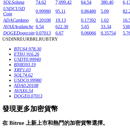
SOL
Solana
74.62
7,099.42
64.54
380.40
6,1
USDC
USD
0.99980
95.11
0.86480
5.09
82.
Coin
ADA
Cardano
0.20108
19.13
0.17392
1.02
16.
AVAX
Avalanche
6.54
622.30
5.65
33.34
538
DOGE
Dogecoin
0.07013
6.67
0.06066
0.35754
5.7
USD
INR
EUR
BRL
RUB
TRY
鎖倉BTR
BTC
64,978.30
ETH
1,916.26
輕鬆獲得多重福利
USDT
0.99940
BNB
593.19
XRP
1.03
SOL
74.62
USDC
0.99980
ADA
0.20108
AVAX
6.54
DOGE
0.07013
發現更多加密貨幣
借貸寶
在
Bitrue
上新上市和熱門的加密貨幣選擇。
借貸數字貨幣，及時且安全的服務