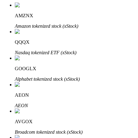
AMZNX
Amazon tokenized stock (xStock)
QQQX
Nasdaq tokenized ETF (xStock)
定投理财
GOOGLX
享受活期理財及長期收益
Alphabet tokenized stock (xStock)
AEON
AEON
AVGOX
Broadcom tokenized stock (xStock)
學習理財