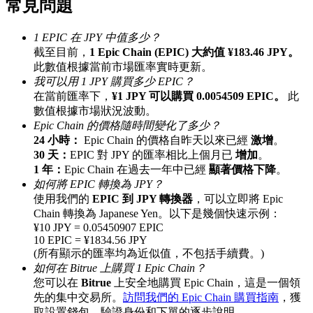
常見問題
最高達65%佣金！
1 EPIC 在 JPY 中值多少？
截至目前，
1 Epic Chain (EPIC) 大約值 ¥183.46 JPY。
此數值根據當前市場匯率實時更新。
我可以用 1 JPY 購買多少 EPIC？
在當前匯率下，
¥1 JPY 可以購買 0.0054509 EPIC。
此
數值根據市場狀況波動。
Epic Chain 的價格隨時間變化了多少？
24 小時：
Epic Chain 的價格自昨天以來已經
激增
。
30 天：
EPIC 對 JPY 的匯率相比上個月已
增加
。
邀请好友
1 年：
Epic Chain 在過去一年中已經
顯著價格下降
。
如何將 EPIC 轉換為 JPY？
邀請朋友獲得現金獎勵
使用我們的
EPIC 到 JPY 轉換器
，可以立即將 Epic
Chain 轉換為 Japanese Yen。以下是幾個快速示例：
¥10 JPY = 0.05450907 EPIC
10 EPIC = ¥1834.56 JPY
(所有顯示的匯率均為近似值，不包括手續費。)
如何在 Bitrue 上購買 1 Epic Chain？
您可以在
Bitrue
上安全地購買 Epic Chain，這是一個領
先的集中交易所。
訪問我們的 Epic Chain 購買指南
，獲
BTC 專享獎勵
取設置錢包、驗證身份和下單的逐步說明。