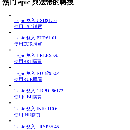
熱門 epic 與法幣的轉換
1
epic
兌入
USD
$
1.16
使用USD購買
理財
1
epic
兌入
EUR
€
1.01
使用EUR購買
1
epic
兌入
BRL
R$
5.93
使用BRL購買
1
epic
兌入
RUB
₽
95.64
使用RUB購買
1
epic
兌入
GBP
£
0.86172
增值寶
使用GBP購買
使您的資產穩定增值
1
epic
兌入
INR
₹
110.6
使用INR購買
1
epic
兌入
TRY
₺
55.45