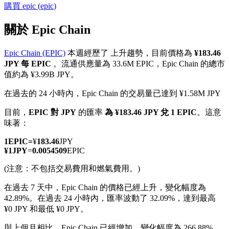
購買
epic
(
epic
)
關於 Epic Chain
Epic Chain (EPIC)
本週經歷了 上升趨勢，目前價格為
¥183.46
幣本位永續
JPY 每 EPIC
。流通供應量為 33.6M EPIC，Epic Chain 的總市
值約為 ¥3.99B JPY。
以數字貨幣為保證金的永續合約
在過去的 24 小時內，Epic Chain 的交易量已達到 ¥1.58M JPY
目前，
EPIC 對 JPY
的匯率
為 ¥183.46 JPY 兌 1 EPIC
。這意
TradFi
味著：
美股、外匯、貴金屬及大宗商品衍生性商品
1
EPIC
=
¥
183.46
JPY
¥
1
JPY
=
0.0054509
EPIC
(注意：不包括交易費用和燃氣費用。)
在過去 7 天中，Epic Chain 的價格已經上升，變化幅度為
42.89%。
在過去 24 小時內，匯率波動了 32.09%，達到最高
¥0 JPY 和最低 ¥0 JPY。
與上個月相比，Epic Chain 已經增加，變化幅度為 266.88%。