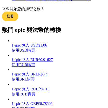
立即開始您的加密之旅！
註冊
理財
熱門 epic 與法幣的轉換
1
epic
兌入
USD
$
1.06
使用USD購買
1
epic
兌入
EUR
€
0.91627
使用EUR購買
1
epic
兌入
BRL
R$
5.4
增值寶
使用BRL購買
使您的資產穩定增值
1
epic
兌入
RUB
₽
87.13
使用RUB購買
1
epic
兌入
GBP
£
0.78505