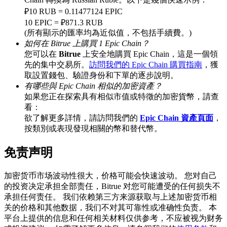
₽10 RUB = 0.11477124 EPIC
10 EPIC = ₽871.3 RUB
(所有顯示的匯率均為近似值，不包括手續費。)
BTC 專享獎勵
如何在 Bitrue 上購買 1 Epic Chain？
您可以在
Bitrue
上安全地購買 Epic Chain，這是一個領
充值並交易BTC瓜分 25,000 USDT 獎池！
先的集中交易所。
訪問我們的 Epic Chain 購買指南
，獲
取設置錢包、驗證身份和下單的逐步說明。
有哪些與 Epic Chain 相似的加密資產？
如果您正在探索具有相似市值或特徵的加密貨幣，請查
充值CASHCAT & 赢取
看：
欲了解更多詳情，請訪問我們的
Epic Chain 資產頁面
，
瓜分 500000 CASHCAT 獎池
按類別或表現發現相關的幣和替代幣。
免责声明
BitMart 用戶遷移專享
加密货币市场波动性很大，价格可能会快速波动。 您对自己
的投资决定承担全部责任，Bitrue 对您可能遭受的任何损失不
註冊&交易贏 500,000 USDT
承担任何责任。 我们依赖第三方来源获取与上述加密货币相
关的价格和其他数据，我们不对其可靠性或准确性负责。 本
平台上提供的信息和任何相关材料仅供参考，不应被视为财务