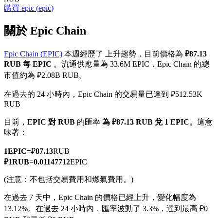
購買
epic
(
epic
)
關於 Epic Chain
Epic Chain (EPIC)
本週經歷了 上升趨勢，目前價格為
₽87.13
幣本位永續
RUB 每 EPIC
。流通供應量為 33.6M EPIC，Epic Chain 的總
以數字貨幣為保證金的永續合約
市值約為 ₽2.08B RUB。
在過去的 24 小時內，Epic Chain 的交易量已達到 ₽512.53K
RUB
TradFi
目前，
EPIC 對 RUB
的匯率
為 ₽87.13 RUB 兌 1 EPIC
。這意
美股、外匯、貴金屬及大宗商品衍生性商品
味著：
1
EPIC
=
₽
87.13
RUB
₽
1
RUB
=
0.01147712
EPIC
(注意：不包括交易費用和燃氣費用。)
在過去 7 天中，Epic Chain 的價格已經上升，變化幅度為
13.12%。
在過去 24 小時內，匯率波動了 3.3%，達到最高 ₽0