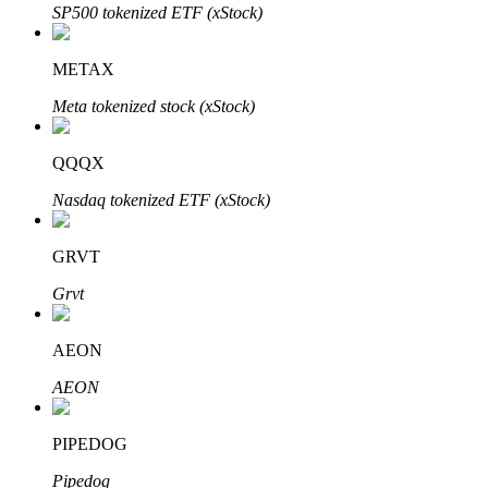
SP500 tokenized ETF (xStock)
了解如何賺取穩定收入
Bitrue
AI
METAX
Meta tokenized stock (xStock)
QQQX
Nasdaq tokenized ETF (xStock)
合夥人計劃
GRVT
Grvt
AEON
AEON
PIPEDOG
Bitrue渠道合伙人
Pipedog