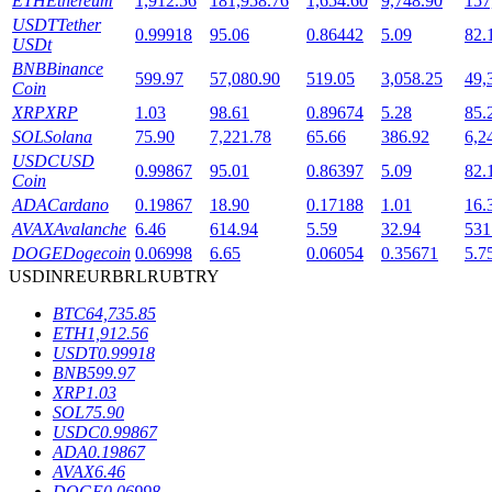
ETH
Ethereum
1,912.56
181,958.76
1,654.60
9,748.90
157
USDT
Tether
0.99918
95.06
0.86442
5.09
82.
USDt
BNB
Binance
599.97
57,080.90
519.05
3,058.25
49,
Coin
XRP
XRP
1.03
98.61
0.89674
5.28
85.
SOL
Solana
75.90
7,221.78
65.66
386.92
6,2
USDC
USD
鎖倉BTR
0.99867
95.01
0.86397
5.09
82.
Coin
ADA
Cardano
0.19867
18.90
0.17188
1.01
16.
輕鬆獲得多重福利
AVAX
Avalanche
6.46
614.94
5.59
32.94
531
DOGE
Dogecoin
0.06998
6.65
0.06054
0.35671
5.7
USD
INR
EUR
BRL
RUB
TRY
BTC
64,735.85
ETH
1,912.56
USDT
0.99918
BNB
599.97
XRP
1.03
SOL
75.90
USDC
0.99867
借貸寶
ADA
0.19867
AVAX
6.46
借貸數字貨幣，及時且安全的服務
DOGE
0.06998