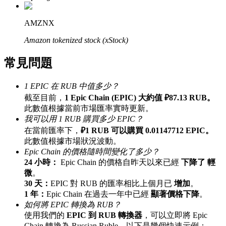
最高達65%佣金！
AMZNX
Amazon tokenized stock (xStock)
常見問題
1 EPIC 在 RUB 中值多少？
截至目前，
1 Epic Chain (EPIC) 大約值 ₽87.13 RUB。
此數值根據當前市場匯率實時更新。
邀请好友
我可以用 1 RUB 購買多少 EPIC？
在當前匯率下，
₽1 RUB 可以購買 0.01147712 EPIC。
邀請朋友獲得現金獎勵
此數值根據市場狀況波動。
Epic Chain 的價格隨時間變化了多少？
24 小時：
Epic Chain 的價格自昨天以來已經
下降了 輕
微
。
30 天：
EPIC 對 RUB 的匯率相比上個月已
增加
。
1 年：
Epic Chain 在過去一年中已經
顯著價格下降
。
如何將 EPIC 轉換為 RUB？
使用我們的
EPIC 到 RUB 轉換器
，可以立即將 Epic
BTC 專享獎勵
Chain 轉換為 Russian Ruble。以下是幾個快速示例：