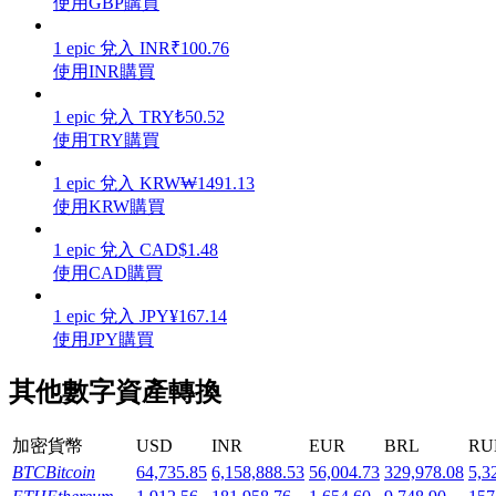
使用GBP購買
1
epic
兌入
INR
₹
100.76
使用INR購買
1
epic
兌入
TRY
₺
50.52
機槍池
使用TRY購買
一鍵質押鎖定高收益
1
epic
兌入
KRW
₩
1491.13
使用KRW購買
1
epic
兌入
CAD
$
1.48
使用CAD購買
1
epic
兌入
JPY
¥
167.14
使用JPY購買
其他數字資產轉換
Launchpool
活期質押獲得熱門資產
加密貨幣
USD
INR
EUR
BRL
RU
BTC
Bitcoin
64,735.85
6,158,888.53
56,004.73
329,978.08
5,3