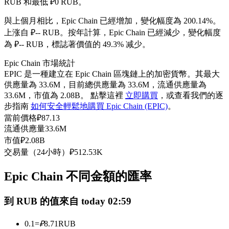
RUB 和最低 ₽0 RUB。
USDC永續
與上個月相比，Epic Chain 已經增加，變化幅度為 200.14%。
多種以USDC結算的永續合約
上涨自 ₽-- RUB。
按年計算，Epic Chain 已經減少，變化幅度
為 ₽-- RUB，標誌著價值的 49.3% 减少。
Epic Chain 市場統計
EPIC 是一種建立在 Epic Chain 區塊鏈上的加密貨幣。其最大
供應量為 33.6M，目前總供應量為 33.6M，流通供應量為
33.6M，市值為 2.08B。 點擊這裡
立即購買
，或查看我們的逐
步指南
如何安全輕鬆地購買 Epic Chain (EPIC)
。
當前價格
₽
87.13
流通供應量
33.6M
跟單
市值
₽
2.08B
交易量（24小時）
₽
512.53K
與頂尖交易專家同行
Epic Chain 不同金額的匯率
到 RUB 的值來自 today 02:59
0.1
=
₽
8.71
RUB