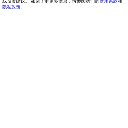
或投资建议。 如需了解更多信息，请参阅我们的
使用条款
和
貴金屬財富季 · 交易巔峰賽
隐私政策
。
抽獎衝榜 · 贏33,333 USDT
USDT 新手理財 10% APR
USDT活期理財、無鎖定期
新用戶專享 BTC 6.5% APR
BTC 活期理財、無鎖定期