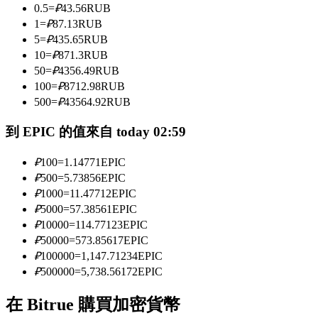
0.5
=
₽
43.56
RUB
1
=
₽
87.13
RUB
5
=
₽
435.65
RUB
成為跟單交易員
10
=
₽
871.3
RUB
50
=
₽
4356.49
RUB
坐享盈利分成和跟單分傭
100
=
₽
8712.98
RUB
500
=
₽
43564.92
RUB
到 EPIC 的值來自 today 02:59
₽
100
=
1.14771
EPIC
₽
500
=
5.73856
EPIC
₽
1000
=
11.47712
EPIC
₽
5000
=
57.38561
EPIC
合約資訊
₽
10000
=
114.77123
EPIC
₽
50000
=
573.85617
EPIC
包含交易情況等的大數據分析
₽
100000
=
1,147.71234
EPIC
₽
500000
=
5,738.56172
EPIC
在 Bitrue 購買加密貨幣