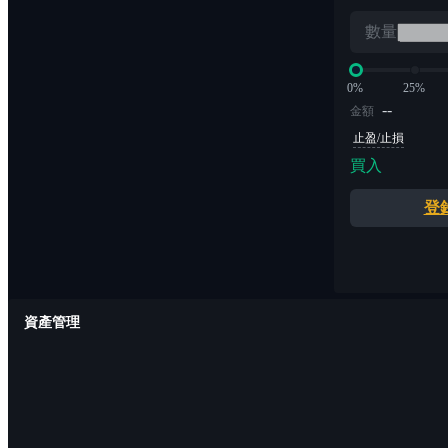
數量
0%
25%
--
金額
止盈/止損
買入
登
資產管理