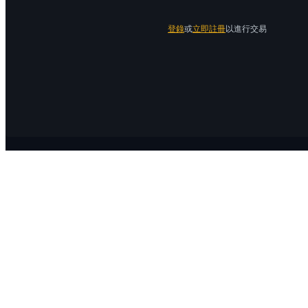
登錄
或
立即註冊
以進行交易
關於 Bitrue
關於我們
公告中心
Bitrue Blog
服務協議
隱私保護
官方驗證渠道