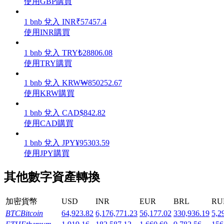
使用GBP購買
1
bnb
兌入
INR
₹
57457.4
使用INR購買
1
bnb
兌入
TRY
₺
28806.08
機槍池
使用TRY購買
一鍵質押鎖定高收益
1
bnb
兌入
KRW
₩
850252.67
使用KRW購買
1
bnb
兌入
CAD
$
842.82
使用CAD購買
1
bnb
兌入
JPY
¥
95303.59
使用JPY購買
其他數字資產轉換
Launchpool
活期質押獲得熱門資產
加密貨幣
USD
INR
EUR
BRL
RU
BTC
Bitcoin
64,923.82
6,176,771.23
56,177.02
330,936.19
5,2