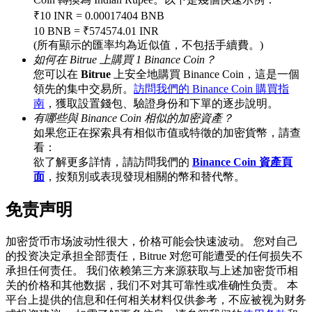
₹10 INR = 0.00017404 BNB
10 BNB = ₹574574.01 INR
(所有顯示的匯率均為近似值，不包括手續費。)
BTC 專享獎勵
如何在 Bitrue 上購買 1 Binance Coin？
您可以在
Bitrue
上安全地購買 Binance Coin，這是一個
充值並交易BTC瓜分 25,000 USDT 獎池！
領先的集中交易所。
訪問我們的 Binance Coin 購買指
南
，獲取設置錢包、驗證身份和下單的逐步說明。
有哪些與 Binance Coin 相似的加密資產？
如果您正在探索具有相似市值或特徵的加密貨幣，請查
充值CASHCAT & 赢取
看：
欲了解更多詳情，請訪問我們的
Binance Coin 資產頁
瓜分 500000 CASHCAT 獎池
面
，按類別或表現發現相關的幣和替代幣。
免责声明
BitMart 用戶遷移專享
加密货币市场波动性很大，价格可能会快速波动。 您对自己
的投资决定承担全部责任，Bitrue 对您可能遭受的任何损失不
註冊&交易贏 500,000 USDT
承担任何责任。 我们依赖第三方来源获取与上述加密货币相
关的价格和其他数据，我们不对其可靠性或准确性负责。 本
平台上提供的信息和任何相关材料仅供参考，不应被视为财务