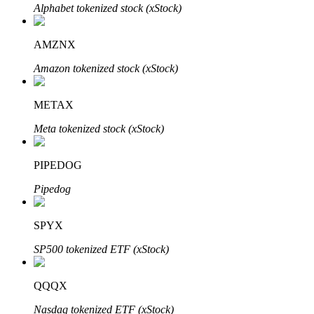
Alphabet tokenized stock (xStock)
了解如何賺取穩定收入
Bitrue
AI
AMZNX
Amazon tokenized stock (xStock)
METAX
Meta tokenized stock (xStock)
合夥人計劃
PIPEDOG
Pipedog
SPYX
SP500 tokenized ETF (xStock)
QQQX
Bitrue渠道合伙人
Nasdaq tokenized ETF (xStock)