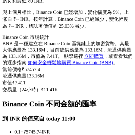
INR 和最低 ₹0 INR。
USDC永續
與上個月相比，Binance Coin 已經增加，變化幅度為 5%。上
多種以USDC結算的永續合約
涨自 ₹-- INR。
按年計算，Binance Coin 已經減少，變化幅度
為 ₹-- INR，標誌著價值的 25.03% 减少。
Binance Coin 市場統計
BNB 是一種建立在 Binance Coin 區塊鏈上的加密貨幣。其最
大供應量為 133.16M，目前總供應量為 133.16M，流通供應量
為 133.16M，市值為 7.41T。 點擊這裡
立即購買
，或查看我們
的逐步指南
如何安全輕鬆地購買 Binance Coin (BNB)
。
當前價格
₹
57457.4
流通供應量
133.16M
跟單
市值
₹
7.41T
交易量（24小時）
₹
11.41K
與頂尖交易專家同行
Binance Coin 不同金額的匯率
到 INR 的值來自 today 11:00
0.1
=
₹
5745.74
INR