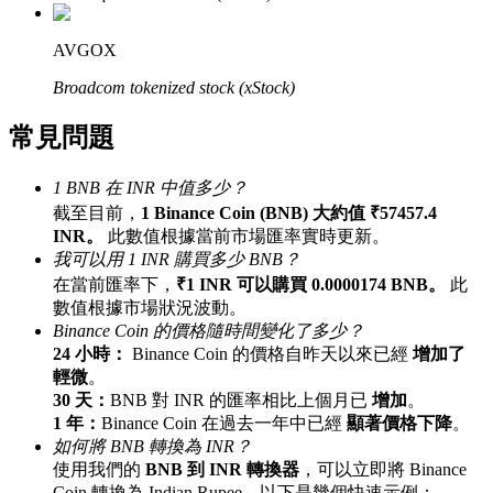
最高達65%佣金！
AVGOX
Broadcom tokenized stock (xStock)
常見問題
1 BNB 在 INR 中值多少？
截至目前，
1 Binance Coin (BNB) 大約值 ₹57457.4
INR。
此數值根據當前市場匯率實時更新。
邀请好友
我可以用 1 INR 購買多少 BNB？
在當前匯率下，
₹1 INR 可以購買 0.0000174 BNB。
此
邀請朋友獲得現金獎勵
數值根據市場狀況波動。
Binance Coin 的價格隨時間變化了多少？
24 小時：
Binance Coin 的價格自昨天以來已經
增加了
輕微
。
30 天：
BNB 對 INR 的匯率相比上個月已
增加
。
1 年：
Binance Coin 在過去一年中已經
顯著價格下降
。
如何將 BNB 轉換為 INR？
使用我們的
BNB 到 INR 轉換器
，可以立即將 Binance
BTC 專享獎勵
Coin 轉換為 Indian Rupee。以下是幾個快速示例：