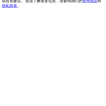
或投资建议。 如需了解更多信息，请参阅我们的
使用条款
和
貴金屬財富季 · 交易巔峰賽
隐私政策
。
抽獎衝榜 · 贏33,333 USDT
USDT 新手理財 10% APR
USDT活期理財、無鎖定期
新用戶專享 BTC 6.5% APR
BTC 活期理財、無鎖定期