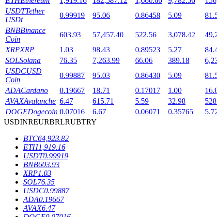
ETH
Ethereum
1,919.16
182,587.12
1,660.60
9,782.56
156
USDT
Tether
0.99919
95.06
0.86458
5.09
81.
USDt
BNB
Binance
603.93
57,457.40
522.56
3,078.42
49,
Coin
XRP
XRP
1.03
98.43
0.89523
5.27
84.
SOL
Solana
76.35
7,263.99
66.06
389.18
6,2
USDC
USD
鎖倉BTR
0.99887
95.03
0.86430
5.09
81.
Coin
ADA
Cardano
0.19667
18.71
0.17017
1.00
16.
輕鬆獲得多重福利
AVAX
Avalanche
6.47
615.71
5.59
32.98
528
DOGE
Dogecoin
0.07016
6.67
0.06071
0.35765
5.7
USD
INR
EUR
BRL
RUB
TRY
BTC
64,923.82
ETH
1,919.16
USDT
0.99919
BNB
603.93
XRP
1.03
SOL
76.35
USDC
0.99887
借貸寶
ADA
0.19667
AVAX
6.47
借貸數字貨幣，及時且安全的服務
DOGE
0.07016