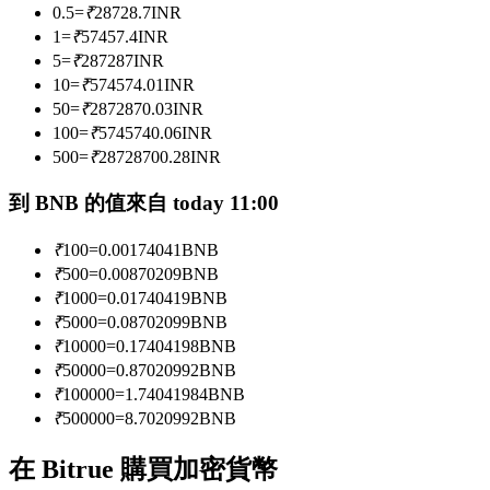
0.5
=
₹
28728.7
INR
1
=
₹
57457.4
INR
5
=
₹
287287
INR
成為跟單交易員
10
=
₹
574574.01
INR
50
=
₹
2872870.03
INR
坐享盈利分成和跟單分傭
100
=
₹
5745740.06
INR
500
=
₹
28728700.28
INR
到 BNB 的值來自 today 11:00
₹
100
=
0.00174041
BNB
₹
500
=
0.00870209
BNB
₹
1000
=
0.01740419
BNB
₹
5000
=
0.08702099
BNB
合約資訊
₹
10000
=
0.17404198
BNB
₹
50000
=
0.87020992
BNB
包含交易情況等的大數據分析
₹
100000
=
1.74041984
BNB
₹
500000
=
8.7020992
BNB
在 Bitrue 購買加密貨幣