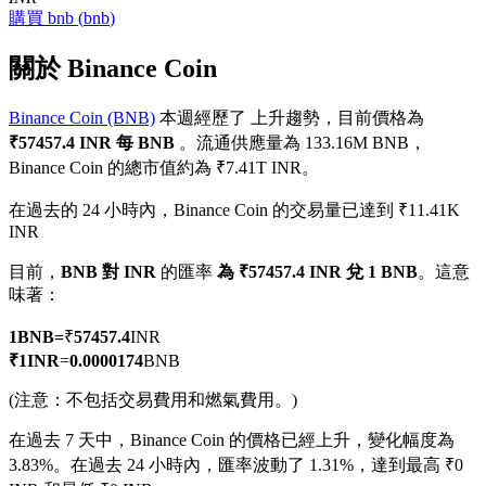
購買
bnb
(
bnb
)
關於 Binance Coin
Binance Coin (BNB)
本週經歷了 上升趨勢，目前價格為
幣本位永續
₹57457.4 INR 每 BNB
。流通供應量為 133.16M BNB，
以數字貨幣為保證金的永續合約
Binance Coin 的總市值約為 ₹7.41T INR。
在過去的 24 小時內，Binance Coin 的交易量已達到 ₹11.41K
INR
TradFi
目前，
BNB 對 INR
的匯率
為 ₹57457.4 INR 兌 1 BNB
。這意
美股、外匯、貴金屬及大宗商品衍生性商品
味著：
1
BNB
=
₹
57457.4
INR
₹
1
INR
=
0.0000174
BNB
(注意：不包括交易費用和燃氣費用。)
在過去 7 天中，Binance Coin 的價格已經上升，變化幅度為
3.83%。
在過去 24 小時內，匯率波動了 1.31%，達到最高 ₹0