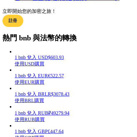
立即開始您的加密之旅！
註冊
理財
熱門 bnb 與法幣的轉換
1
bnb
兌入
USD
$
603.93
使用USD購買
1
bnb
兌入
EUR
€
522.57
使用EUR購買
1
bnb
兌入
BRL
R$
3078.43
增值寶
使用BRL購買
使您的資產穩定增值
1
bnb
兌入
RUB
₽
49279.94
使用RUB購買
1
bnb
兌入
GBP
£
447.64