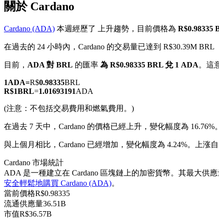
關於 Cardano
Cardano (ADA)
本週經歷了 上升趨勢，目前價格為
R$0.98335
在過去的 24 小時內，Cardano 的交易量已達到 R$30.39M BRL
幣本位永續
目前，
ADA 對 BRL
的匯率
為 R$0.98335 BRL 兌 1 ADA
。這
以數字貨幣為保證金的永續合約
1
ADA
=
R$
0.98335
BRL
R$
1
BRL
=
1.01693191
ADA
(注意：不包括交易費用和燃氣費用。)
TradFi
在過去 7 天中，Cardano 的價格已經上升，變化幅度為 16.76%
美股、外匯、貴金屬及大宗商品衍生性商品
與上個月相比，Cardano 已經增加，變化幅度為 4.24%。上涨自 R
Cardano 市場統計
ADA 是一種建立在 Cardano 區塊鏈上的加密貨幣。其最大供應量為
安全輕鬆地購買 Cardano (ADA)
。
當前價格
R$
0.98335
流通供應量
36.51B
市值
R$
36.57B