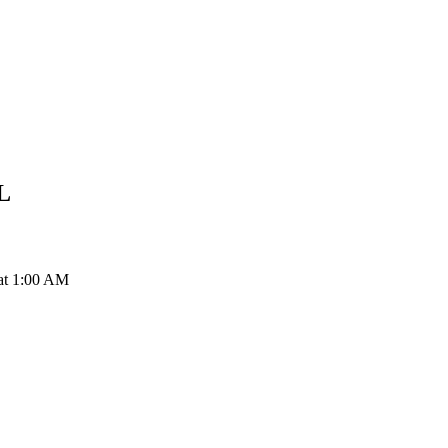
L
t 1:00 AM