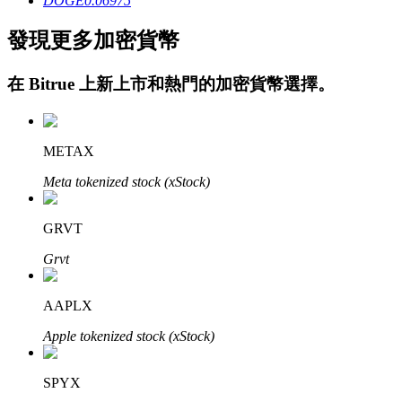
DOGE
0.06975
發現更多加密貨幣
在
Bitrue
上新上市和熱門的加密貨幣選擇。
鎖倉BTR
METAX
輕鬆獲得多重福利
Meta tokenized stock (xStock)
GRVT
Grvt
AAPLX
Apple tokenized stock (xStock)
借貸寶
SPYX
借貸數字貨幣，及時且安全的服務