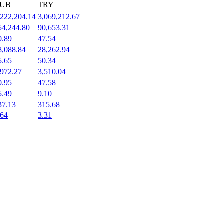
UB
TRY
,222,204.14
3,069,212.67
54,244.80
90,653.31
0.89
47.54
8,088.84
28,262.94
5.65
50.34
,972.27
3,510.04
0.95
47.58
5.49
9.10
37.13
315.68
.64
3.31