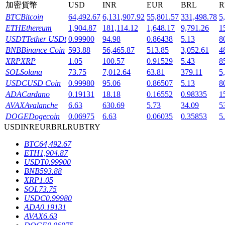
加密貨幣
USD
INR
EUR
BRL
R
BTC
Bitcoin
64,492.67
6,131,907.92
55,801.57
331,498.78
5
ETH
Ethereum
1,904.87
181,114.12
1,648.17
9,791.26
1
USDT
Tether USDt
0.99900
94.98
0.86438
5.13
8
BNB
Binance Coin
593.88
56,465.87
513.85
3,052.61
4
機槍池
XRP
XRP
1.05
100.57
0.91529
5.43
8
SOL
Solana
73.75
7,012.64
63.81
379.11
5
一鍵質押鎖定高收益
USDC
USD Coin
0.99980
95.06
0.86507
5.13
8
ADA
Cardano
0.19131
18.18
0.16552
0.98335
1
AVAX
Avalanche
6.63
630.69
5.73
34.09
5
DOGE
Dogecoin
0.06975
6.63
0.06035
0.35853
5
USD
INR
EUR
BRL
RUB
TRY
BTC
64,492.67
ETH
1,904.87
USDT
0.99900
BNB
593.88
Launchpool
XRP
1.05
SOL
73.75
活期質押獲得熱門資產
USDC
0.99980
ADA
0.19131
AVAX
6.63