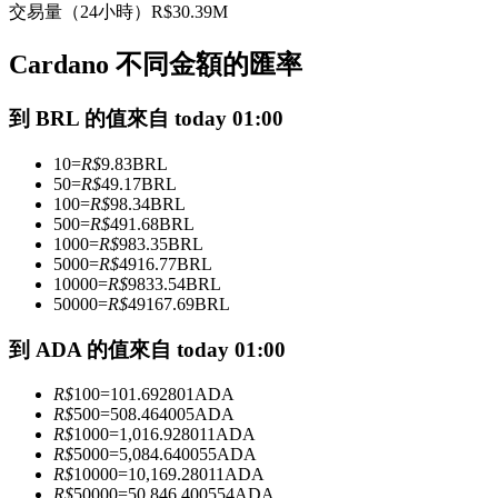
交易量（24小時）
R$
30.39M
USDC永續
Cardano 不同金額的匯率
多種以USDC結算的永續合約
到 BRL 的值來自 today 01:00
10
=
R$
9.83
BRL
50
=
R$
49.17
BRL
100
=
R$
98.34
BRL
500
=
R$
491.68
BRL
1000
=
R$
983.35
BRL
5000
=
R$
4916.77
BRL
10000
=
R$
9833.54
BRL
跟單
50000
=
R$
49167.69
BRL
與頂尖交易專家同行
到 ADA 的值來自 today 01:00
R$
100
=
101.692801
ADA
R$
500
=
508.464005
ADA
R$
1000
=
1,016.928011
ADA
R$
5000
=
5,084.640055
ADA
R$
10000
=
10,169.28011
ADA
R$
50000
=
50,846.400554
ADA