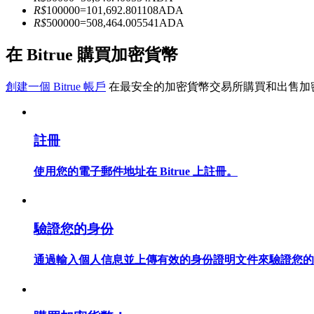
R$
100000
=
101,692.801108
ADA
R$
500000
=
508,464.005541
ADA
成為跟單交易員
在 Bitrue 購買加密貨幣
坐享盈利分成和跟單分傭
創建一個 Bitrue 帳戶
在最安全的加密貨幣交易所購買和出售加
註冊
使用您的電子郵件地址在 Bitrue 上註冊。
合約資訊
驗證您的身份
包含交易情況等的大數據分析
通過輸入個人信息並上傳有效的身份證明文件來驗證您的