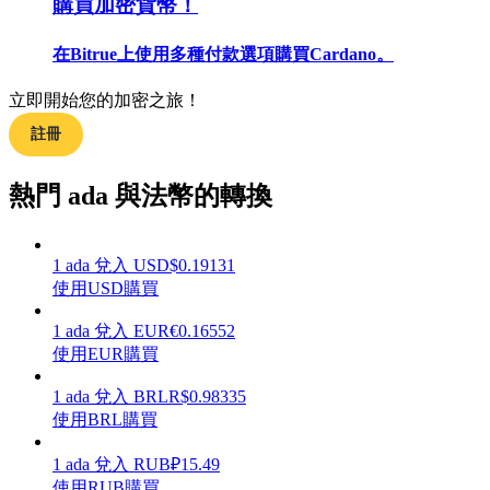
購買加密貨幣！
在Bitrue上使用多種付款選項購買Cardano。
立即開始您的加密之旅！
合約指南
註冊
合約功能使用指南
熱門 ada 與法幣的轉換
1
ada
兌入
USD
$
0.19131
使用USD購買
1
ada
兌入
EUR
€
0.16552
使用EUR購買
交易策略
1
ada
兌入
BRL
R$
0.98335
使用BRL購買
學習如何保持盈利
1
ada
兌入
RUB
₽
15.49
使用RUB購買