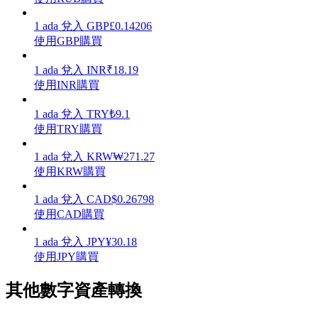
1
ada
兌入
GBP
£
0.14206
使用GBP購買
1
ada
兌入
INR
₹
18.19
理財
使用INR購買
1
ada
兌入
TRY
₺
9.1
使用TRY購買
1
ada
兌入
KRW
₩
271.27
使用KRW購買
1
ada
兌入
CAD
$
0.26798
使用CAD購買
增值寶
1
ada
兌入
JPY
¥
30.18
使您的資產穩定增值
使用JPY購買
其他數字資產轉換