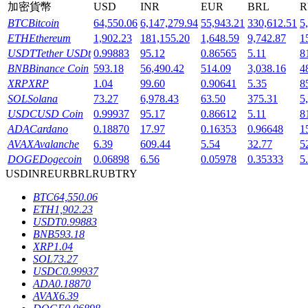
加密貨幣
USD
INR
EUR
BRL
R
BTC
Bitcoin
64,550.06
6,147,279.94
55,943.21
330,612.51
5
ETH
Ethereum
1,902.23
181,155.20
1,648.59
9,742.87
1
USDT
Tether USDt
0.99883
95.12
0.86565
5.11
8
BNB
Binance Coin
593.18
56,490.42
514.09
3,038.16
4
機槍池
XRP
XRP
1.04
99.60
0.90641
5.35
8
SOL
Solana
73.27
6,978.43
63.50
375.31
5
一鍵質押鎖定高收益
USDC
USD Coin
0.99937
95.17
0.86612
5.11
8
ADA
Cardano
0.18870
17.97
0.16353
0.96648
1
AVAX
Avalanche
6.39
609.44
5.54
32.77
5
DOGE
Dogecoin
0.06898
6.56
0.05978
0.35333
5
USD
INR
EUR
BRL
RUB
TRY
BTC
64,550.06
ETH
1,902.23
USDT
0.99883
BNB
593.18
Launchpool
XRP
1.04
SOL
73.27
活期質押獲得熱門資產
USDC
0.99937
ADA
0.18870
AVAX
6.39