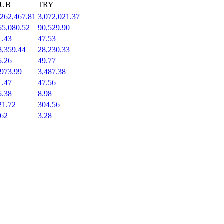
UB
TRY
,262,467.81
3,072,021.37
55,080.52
90,529.90
1.43
47.53
8,359.44
28,230.33
5.26
49.77
,973.99
3,487.38
1.47
47.56
5.38
8.98
21.72
304.56
.62
3.28