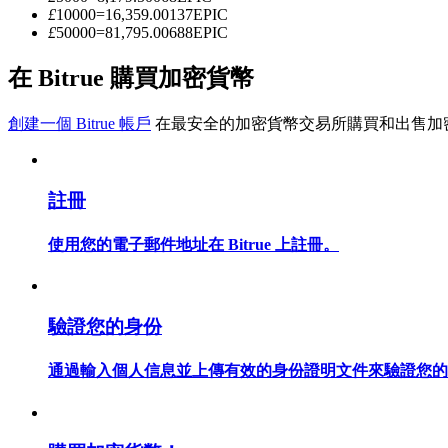
£
10000
=
16,359.00137
EPIC
£
50000
=
81,795.00688
EPIC
成為跟單交易員
在 Bitrue 購買加密貨幣
坐享盈利分成和跟單分傭
創建一個 Bitrue 帳戶
在最安全的加密貨幣交易所購買和出售加
註冊
使用您的電子郵件地址在 Bitrue 上註冊。
合約資訊
驗證您的身份
包含交易情況等的大數據分析
通過輸入個人信息並上傳有效的身份證明文件來驗證您的