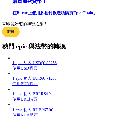
購買加密貨幣！
在Bitrue上使用多種付款選項購買Epic Chain。
立即開始您的加密之旅！
合約指南
註冊
合約功能使用指南
熱門 epic 與法幣的轉換
1
epic
兌入
USD
$
0.82256
使用USD購買
1
epic
兌入
EUR
€
0.71288
使用EUR購買
交易策略
1
epic
兌入
BRL
R$
4.21
使用BRL購買
學習如何保持盈利
1
epic
兌入
RUB
₽
67.06
使用RUB購買