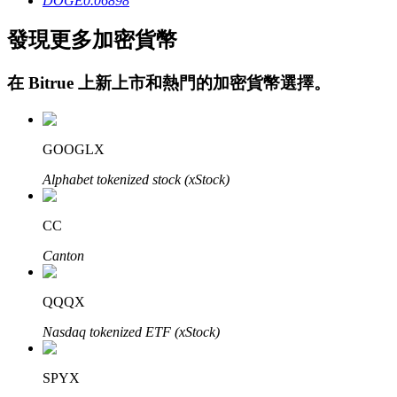
DOGE
0.06898
發現更多加密貨幣
在
Bitrue
上新上市和熱門的加密貨幣選擇。
鎖倉BTR
GOOGLX
輕鬆獲得多重福利
Alphabet tokenized stock (xStock)
CC
Canton
QQQX
Nasdaq tokenized ETF (xStock)
借貸寶
SPYX
借貸數字貨幣，及時且安全的服務