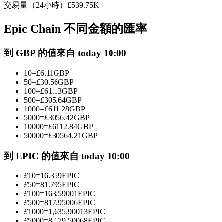
交易量（24小時）
£
539.75K
USDC永續
Epic Chain 不同金額的匯率
多種以USDC結算的永續合約
到 GBP 的值來自 today 10:00
10
=
£
6.11
GBP
50
=
£
30.56
GBP
100
=
£
61.13
GBP
500
=
£
305.64
GBP
1000
=
£
611.28
GBP
5000
=
£
3056.42
GBP
10000
=
£
6112.84
GBP
跟單
50000
=
£
30564.21
GBP
與頂尖交易專家同行
到 EPIC 的值來自 today 10:00
£
10
=
16.359
EPIC
£
50
=
81.795
EPIC
£
100
=
163.59001
EPIC
£
500
=
817.95006
EPIC
£
1000
=
1,635.90013
EPIC
£
5000
=
8,179.50068
EPIC