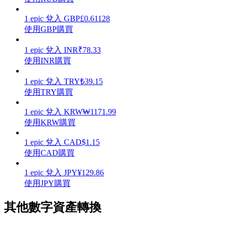
1
epic
兌入
GBP
£
0.61128
使用GBP購買
1
epic
兌入
INR
₹
78.33
理財
使用INR購買
1
epic
兌入
TRY
₺
39.15
使用TRY購買
1
epic
兌入
KRW
₩
1171.99
使用KRW購買
1
epic
兌入
CAD
$
1.15
使用CAD購買
增值寶
1
epic
兌入
JPY
¥
129.86
使您的資產穩定增值
使用JPY購買
其他數字資產轉換