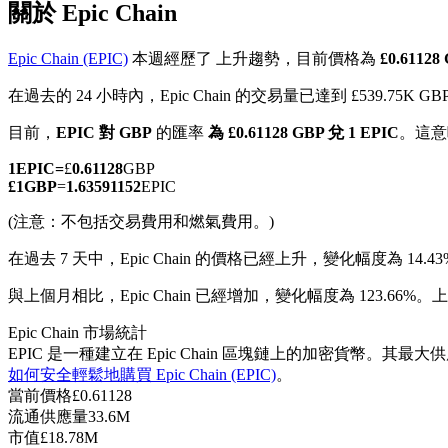
關於 Epic Chain
Epic Chain (EPIC)
本週經歷了 上升趨勢，目前價格為
£0.6112
在過去的 24 小時內，Epic Chain 的交易量已達到 £539.75K GB
幣本位永續
目前，
EPIC 對 GBP
的匯率
為 £0.61128 GBP 兌 1 EPIC
。這意
以數字貨幣為保證金的永續合約
1
EPIC
=
£
0.61128
GBP
£
1
GBP
=
1.63591152
EPIC
(注意：不包括交易費用和燃氣費用。)
TradFi
在過去 7 天中，Epic Chain 的價格已經上升，變化幅度為 14.4
美股、外匯、貴金屬及大宗商品衍生性商品
與上個月相比，Epic Chain 已經增加，變化幅度為 123.66%。上涨
Epic Chain 市場統計
EPIC 是一種建立在 Epic Chain 區塊鏈上的加密貨幣。其最大供
如何安全輕鬆地購買 Epic Chain (EPIC)
。
當前價格
£
0.61128
流通供應量
33.6M
市值
£
18.78M