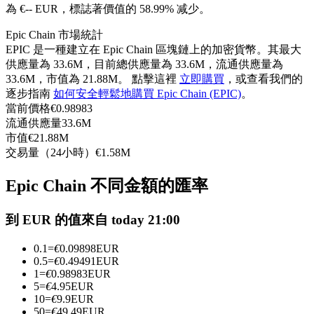
為 €-- EUR，標誌著價值的 58.99% 减少。
USDC永續
Epic Chain 市場統計
多種以USDC結算的永續合約
EPIC 是一種建立在 Epic Chain 區塊鏈上的加密貨幣。其最大
供應量為 33.6M，目前總供應量為 33.6M，流通供應量為
33.6M，市值為 21.88M。 點擊這裡
立即購買
，或查看我們的
逐步指南
如何安全輕鬆地購買 Epic Chain (EPIC)
。
當前價格
€
0.98983
流通供應量
33.6M
市值
€
21.88M
交易量（24小時）
€
1.58M
Epic Chain 不同金額的匯率
跟單
與頂尖交易專家同行
到 EUR 的值來自 today 21:00
0.1
=
€
0.09898
EUR
0.5
=
€
0.49491
EUR
1
=
€
0.98983
EUR
5
=
€
4.95
EUR
10
=
€
9.9
EUR
50
=
€
49.49
EUR