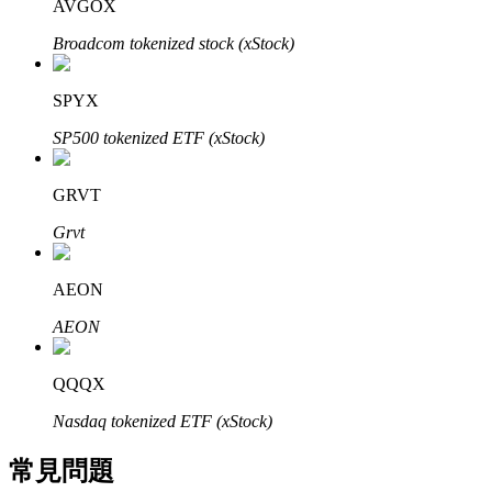
AVGOX
了解如何賺取穩定收入
Broadcom tokenized stock (xStock)
Bitrue
AI
SPYX
SP500 tokenized ETF (xStock)
GRVT
Grvt
合夥人計劃
AEON
AEON
QQQX
Nasdaq tokenized ETF (xStock)
常見問題
Bitrue渠道合伙人