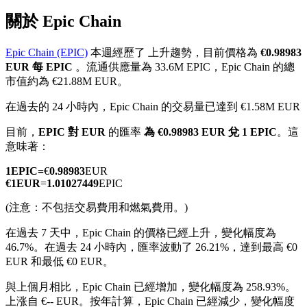
關於 Epic Chain
Epic Chain (EPIC)
本週經歷了 上升趨勢，目前價格為
€0.98983
EUR 每 EPIC
。流通供應量為 33.6M EPIC，Epic Chain 的總
幣本位永續
市值約為 €21.88M EUR。
以數字貨幣為保證金的永續合約
在過去的 24 小時內，Epic Chain 的交易量已達到 €1.58M EUR
目前，
EPIC 對 EUR
的匯率
為 €0.98983 EUR 兌 1 EPIC
。這
意味著：
TradFi
1
EPIC
=
€
0.98983
EUR
美股、外匯、貴金屬及大宗商品衍生性商品
€
1
EUR
=
1.01027449
EPIC
(注意：不包括交易費用和燃氣費用。)
在過去 7 天中，Epic Chain 的價格已經上升，變化幅度為
46.7%。
在過去 24 小時內，匯率波動了 26.21%，達到最高 €0
EUR 和最低 €0 EUR。
與上個月相比，Epic Chain 已經增加，變化幅度為 258.93%。
上涨自 €-- EUR。
按年計算，Epic Chain 已經減少，變化幅度