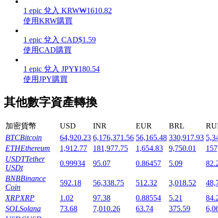
1
epic
兌入
KRW
₩
1610.82
使用KRW購買
1
epic
兌入
CAD
$
1.59
使用CAD購買
機槍池
1
epic
兌入
JPY
¥
180.54
一鍵質押鎖定高收益
使用JPY購買
其他數字資產轉換
加密貨幣
USD
INR
EUR
BRL
RU
BTC
Bitcoin
64,920.23
6,176,371.56
56,165.48
330,917.93
5,3
ETH
Ethereum
1,912.77
181,977.75
1,654.83
9,750.01
157
USDT
Tether
0.99934
95.07
0.86457
5.09
82.
USDt
Launchpool
BNB
Binance
592.18
56,338.75
512.32
3,018.52
48,
Coin
活期質押獲得熱門資產
XRP
XRP
1.02
97.38
0.88554
5.21
84.
SOL
Solana
73.68
7,010.26
63.74
375.59
6,0