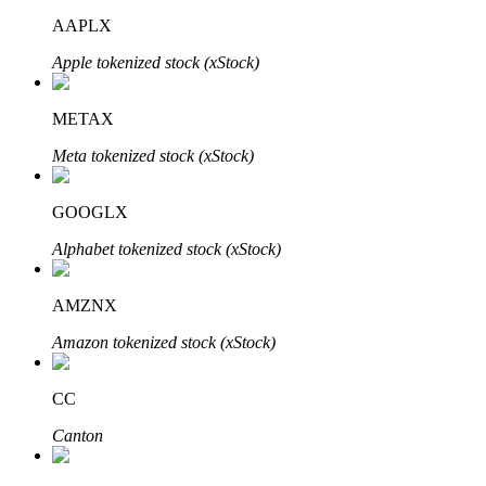
AAPLX
Apple tokenized stock (xStock)
METAX
Meta tokenized stock (xStock)
定投理财
GOOGLX
享受活期理財及長期收益
Alphabet tokenized stock (xStock)
AMZNX
Amazon tokenized stock (xStock)
CC
Canton
學習理財