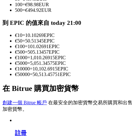
100
=
€
98.98
EUR
500
=
€
494.92
EUR
成為跟單交易員
到 EPIC 的值來自 today 21:00
坐享盈利分成和跟單分傭
€
10
=
10.10269
EPIC
€
50
=
50.51345
EPIC
€
100
=
101.02691
EPIC
€
500
=
505.13457
EPIC
€
1000
=
1,010.26915
EPIC
€
5000
=
5,051.34575
EPIC
€
10000
=
10,102.6915
EPIC
€
50000
=
50,513.45751
EPIC
在 Bitrue 購買加密貨幣
合約資訊
創建一個 Bitrue 帳戶
在最安全的加密貨幣交易所購買和出售
包含交易情況等的大數據分析
加密貨幣。
註冊