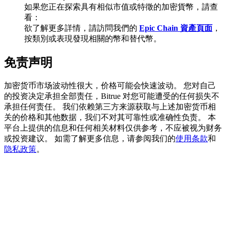
如果您正在探索具有相似市值或特徵的加密貨幣，請查
看：
欲了解更多詳情，請訪問我們的
Epic Chain 資產頁面
，
按類別或表現發現相關的幣和替代幣。
BTC 專享獎勵
免责声明
充值並交易BTC瓜分 25,000 USDT 獎池！
加密货币市场波动性很大，价格可能会快速波动。 您对自己
的投资决定承担全部责任，Bitrue 对您可能遭受的任何损失不
充值CASHCAT & 赢取
承担任何责任。 我们依赖第三方来源获取与上述加密货币相
关的价格和其他数据，我们不对其可靠性或准确性负责。 本
瓜分 500000 CASHCAT 獎池
平台上提供的信息和任何相关材料仅供参考，不应被视为财务
或投资建议。 如需了解更多信息，请参阅我们的
使用条款
和
隐私政策
。
BitMart 用戶遷移專享
註冊&交易贏 500,000 USDT