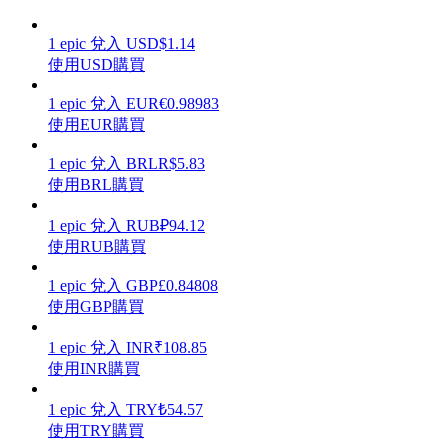
1
epic
兌入
USD
$
1.14
使用USD購買
1
epic
兌入
EUR
€
0.98983
理財
使用EUR購買
1
epic
兌入
BRL
R$
5.83
使用BRL購買
1
epic
兌入
RUB
₽
94.12
使用RUB購買
1
epic
兌入
GBP
£
0.84808
使用GBP購買
增值寶
1
epic
兌入
INR
₹
108.85
使您的資產穩定增值
使用INR購買
1
epic
兌入
TRY
₺
54.57
使用TRY購買