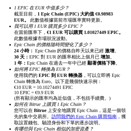
最高達65%佣金！
1 EPIC 在 EUR 中值多少？
截至目前，
1 Epic Chain (EPIC) 大約值 €0.98983
EUR。
此數值根據當前市場匯率實時更新。
我可以用 1 EUR 購買多少 EPIC？
在當前匯率下，
€1 EUR 可以購買 1.01027449 EPIC。
此數值根據市場狀況波動。
Epic Chain 的價格隨時間變化了多少？
24 小時：
Epic Chain 的價格自昨天以來已經
激增
。
30 天：
EPIC 對 EUR 的匯率相比上個月已
增加
。
1 年：
Epic Chain 在過去一年中已經
顯著價格下降
。
邀请好友
如何將 EPIC 轉換為 EUR？
使用我們的
EPIC 到 EUR 轉換器
，可以立即將 Epic
邀請朋友獲得現金獎勵
Chain 轉換為 Euro。以下是幾個快速示例：
€10 EUR = 10.10274491 EPIC
10 EPIC = €9.9 EUR
(所有顯示的匯率均為近似值，不包括手續費。)
如何在 Bitrue 上購買 1 Epic Chain？
您可以在
Bitrue
上安全地購買 Epic Chain，這是一個領
先的集中交易所。
訪問我們的 Epic Chain 購買指南
，獲
取設置錢包、驗證身份和下單的逐步說明。
有哪些與 Epic Chain 相似的加密資產？
BTC 專享獎勵