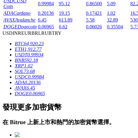
USDC
USD
0.99984
95.12
0.86500
5.09
82.
Coin
ADA
Cardano
0.20136
19.15
0.17421
1.02
16.
AVAX
Avalanche
6.45
613.89
5.58
32.89
530
DOGE
Dogecoin
0.06965
6.62
0.06026
0.35504
5.7
USD
INR
EUR
BRL
RUB
TRY
BTC
64,920.23
鎖倉BTR
ETH
1,912.77
USDT
0.99934
輕鬆獲得多重福利
BNB
592.18
XRP
1.02
SOL
73.68
USDC
0.99984
ADA
0.20136
AVAX
6.45
DOGE
0.06965
發現更多加密貨幣
借貸寶
在
Bitrue
上新上市和熱門的加密貨幣選擇。
借貸數字貨幣，及時且安全的服務