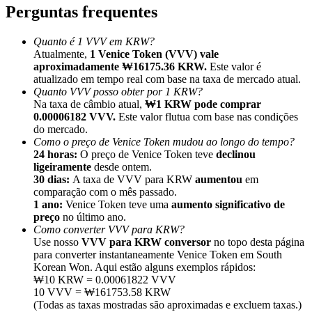
Perguntas frequentes
Quanto é 1 VVV em KRW?
Atualmente,
1 Venice Token (VVV) vale
aproximadamente ₩16175.36 KRW.
Este valor é
atualizado em tempo real com base na taxa de mercado atual.
Indicação
Quanto VVV posso obter por 1 KRW?
Convide um amigo para receber recompensas em dinheiro
Na taxa de câmbio atual,
₩1 KRW pode comprar
0.00006182 VVV.
Este valor flutua com base nas condições
Deposit CASHCAT & Win
do mercado.
Como o preço de Venice Token mudou ao longo do tempo?
24 horas:
O preço de Venice Token teve
declinou
ligeiramente
desde ontem.
30 dias:
A taxa de VVV para KRW
aumentou
em
comparação com o mês passado.
1 ano:
Venice Token teve uma
aumento significativo de
preço
no último ano.
Como converter VVV para KRW?
Use nosso
VVV para KRW conversor
no topo desta página
para converter instantaneamente Venice Token em South
Korean Won. Aqui estão alguns exemplos rápidos:
₩10 KRW = 0.00061822 VVV
10 VVV = ₩161753.58 KRW
Deposit CASHCAT & Win
(Todas as taxas mostradas são aproximadas e excluem taxas.)