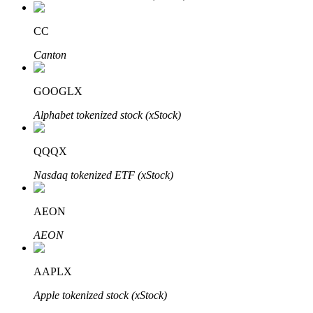
CC
Canton
Parceiros Bitrue
GOOGLX
Alphabet tokenized stock (xStock)
QQQX
Nasdaq tokenized ETF (xStock)
AEON
Afiliados Bitrue
AEON
Até 65% de comissões!
AAPLX
Apple tokenized stock (xStock)