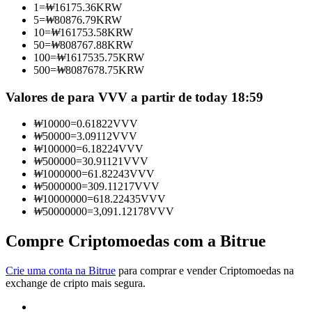
1
=
₩
16175.36
KRW
Torne-se um Trader de Cópias
5
=
₩
80876.79
KRW
10
=
₩
161753.58
KRW
Desfrute da partilha de lucros e comissões de copy trading
50
=
₩
808767.88
KRW
100
=
₩
1617535.75
KRW
500
=
₩
8087678.75
KRW
Valores de para VVV a partir de today 18:59
₩
10000
=
0.61822
VVV
₩
50000
=
3.09112
VVV
₩
100000
=
6.18224
VVV
₩
500000
=
30.91121
VVV
₩
1000000
=
61.82243
VVV
Informação
₩
5000000
=
309.11217
VVV
₩
10000000
=
618.22435
VVV
Análise de big data, incluindo informações comerciais, etc.
₩
50000000
=
3,091.12178
VVV
Compre Criptomoedas com a Bitrue
Crie uma conta na Bitrue
para comprar e vender Criptomoedas na
exchange de cripto mais segura.