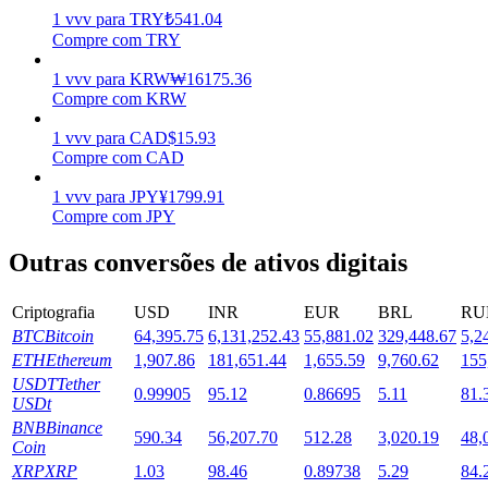
1
vvv
para
TRY
₺
541.04
Estacamento
Compre com TRY
Altos retornos e acesso instantâneo
1
vvv
para
KRW
₩
16175.36
Compre com KRW
1
vvv
para
CAD
$
15.93
Compre com CAD
1
vvv
para
JPY
¥
1799.91
Compre com JPY
Outras conversões de ativos digitais
Launchpool
Criptografia
USD
INR
EUR
BRL
RU
Staking flexível para ganhar tokens populares.
BTC
Bitcoin
64,395.75
6,131,252.43
55,881.02
329,448.67
5,2
ETH
Ethereum
1,907.86
181,651.44
1,655.59
9,760.62
155
USDT
Tether
0.99905
95.12
0.86695
5.11
81.
USDt
BNB
Binance
590.34
56,207.70
512.28
3,020.19
48,
Coin
XRP
XRP
1.03
98.46
0.89738
5.29
84.