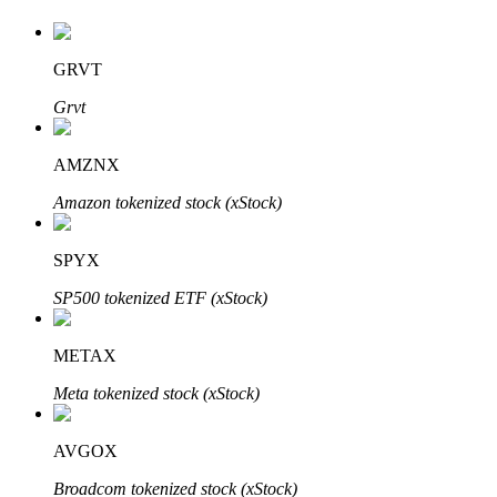
GRVT
Investimento Automático
Grvt
Obtenha lucro a longo prazo e interesses flexíveis
AMZNX
Amazon tokenized stock (xStock)
SPYX
SP500 tokenized ETF (xStock)
METAX
Aprenda a apostar
Meta tokenized stock (xStock)
Aprenda como ganhar renda passiva
Bitrue
AI
AVGOX
Broadcom tokenized stock (xStock)