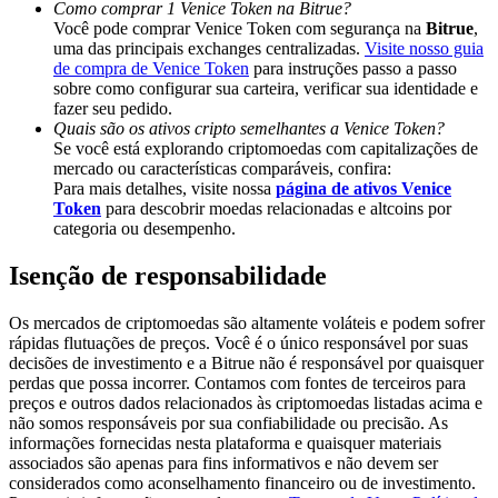
Como comprar 1 Venice Token na Bitrue?
Share 500000 CASHCAT prize pool
Você pode comprar Venice Token com segurança na
Bitrue
,
uma das principais exchanges centralizadas.
Visite nosso guia
de compra de Venice Token
para instruções passo a passo
sobre como configurar sua carteira, verificar sua identidade e
Exclusive for BitMart Users
fazer seu pedido.
Quais são os ativos cripto semelhantes a Venice Token?
Register & Trade to Win 500,000 USDT
Se você está explorando criptomoedas com capitalizações de
mercado ou características comparáveis, confira:
Para mais detalhes, visite nossa
página de ativos Venice
Token
para descobrir moedas relacionadas e altcoins por
categoria ou desempenho.
Precious Metals Trading Carnival
Isenção de responsabilidade
Trade Gold & Silver · 33,333 USDT Bonus
Os mercados de criptomoedas são altamente voláteis e podem sofrer
rápidas flutuações de preços. Você é o único responsável por suas
decisões de investimento e a Bitrue não é responsável por quaisquer
USDT New User Exclusive 10% APR
perdas que possa incorrer. Contamos com fontes de terceiros para
preços e outros dados relacionados às criptomoedas listadas acima e
USDT Flexible Staking | Daily Rewards
não somos responsáveis por sua confiabilidade ou precisão. As
informações fornecidas nesta plataforma e quaisquer materiais
associados são apenas para fins informativos e não devem ser
considerados como aconselhamento financeiro ou de investimento.