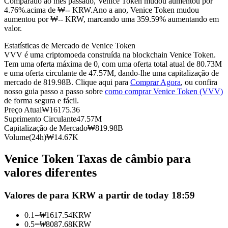
Comparado ao mês passado, Venice Token mudou aumentou por
4.76%.acima de ₩-- KRW.
Ano a ano, Venice Token mudou
Futuros usando USDC como garantia
aumentou por ₩-- KRW, marcando uma 359.59% aumentando em
valor.
Estatísticas de Mercado de Venice Token
VVV é uma criptomoeda construída na blockchain Venice Token.
Tem uma oferta máxima de 0, com uma oferta total atual de 80.73M
e uma oferta circulante de 47.57M, dando-lhe uma capitalização de
mercado de 819.98B. Clique aqui para
Comprar Agora
, ou confira
nosso guia passo a passo sobre
como comprar Venice Token (VVV)
de forma segura e fácil.
Preço Atual
₩
16175.36
Copiar Trading
Suprimento Circulante
47.57M
Capitalização de Mercado
₩
819.98B
Junte-se aos principais traders
Volume(24h)
₩
14.67K
Venice Token Taxas de câmbio para
valores diferentes
Valores de para KRW a partir de today 18:59
0.1
=
₩
1617.54
KRW
0.5
=
₩
8087.68
KRW