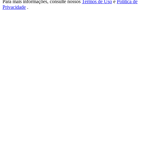
Para mais informações, consulte nossos
Termos de Uso
e
Política de
New Listing Futures Fest
Privacidade
.
Trade New Futures, Win 200,000 USDT
Crypto World Cup 2026: Grand Finale
77,777+3k Rewards
Mais eventos
Ganhe prêmios e recompensas exclusivas
Centro de recompensas