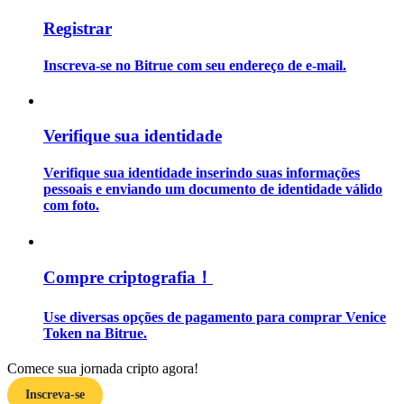
Registrar
Guia
Inscreva-se no Bitrue com seu endereço de e-mail.
Guia para iniciantes em futuros
Verifique sua identidade
Verifique sua identidade inserindo suas informações
pessoais e enviando um documento de identidade válido
com foto.
Estratégias de negociação
Compre criptografia！
Aprenda como se manter lucrativo
Use diversas opções de pagamento para comprar Venice
Token na Bitrue.
Comece sua jornada cripto agora!
Inscreva-se