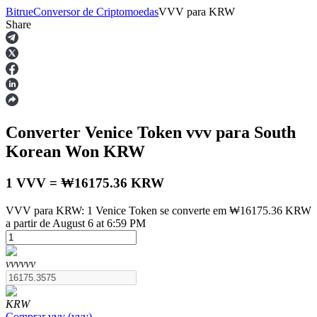
Bitrue
Conversor de Criptomoedas
VVV
para
KRW
Share
Futuros
Converter Venice Token
vvv
para South
Korean Won
KRW
1 VVV = ₩16175.36 KRW
VVV para KRW: 1 Venice Token se converte em ₩16175.36 KRW
Futuros de USDT
a partir de August 6 at 6:59 PM
Futuros usando USDT como garantia
vvv
vvv
KRW
Comprar
vvv
(
vvv
)