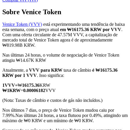
Sobre Venice Token
Venice Token (VVV)
está experimentando uma tendência de baixa
Futuros COIN-M
esta semana, com o preço atual
em ₩16175.36 KRW por VVV
.
Com uma oferta circulante de 47.57M VVV, a capitalização de
Futuros de criptomoeda
mercado total de Venice Token agora é de aproximadamente
₩819.98B KRW.
Nas últimas 24 horas, o volume de negociação de Venice Token
TradFi
atingiu ₩14.67K KRW
Derivativos de ações, câmbio, metais preciosos e commodities
Atualmente, a
VVV para KRW
taxa de câmbio
é ₩16175.36
KRW por 1 VVV
. Isso significa:
1
VVV
=
₩
16175.36
KRW
₩
1
KRW
=
0.00006182
VVV
(Nota: Taxas de câmbio e custos de gás não incluídos.)
Nos últimos 7 dias, o preço de Venice Token mudou caiu por
7.99%.
Nas últimas 24 horas, a taxa flutuou por 0.49%, atingindo um
máximo de ₩0 KRW e um mínimo de ₩0 KRW.
Futuros de USDC