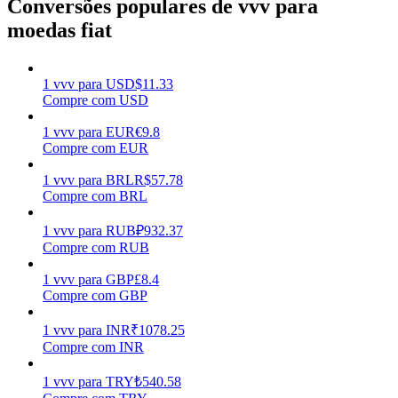
Conversões populares de vvv para
moedas fiat
Ganhar
1
vvv
para
USD
$
11.33
Compre com USD
1
vvv
para
EUR
€
9.8
Compre com EUR
1
vvv
para
BRL
R$
57.78
Compre com BRL
Porquinho poderoso
1
vvv
para
RUB
₽
932.37
Compre com RUB
Ganhe recompensas competitivas diariamente
1
vvv
para
GBP
£
8.4
Compre com GBP
1
vvv
para
INR
₹
1078.25
Compre com INR
1
vvv
para
TRY
₺
540.58