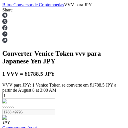
Bitrue
Conversor de Criptomoedas
VVV
para
JPY
Share
Futuros
Converter Venice Token
vvv
para
Japanese Yen
JPY
1 VVV = ¥1788.5 JPY
VVV para JPY: 1 Venice Token se converte em ¥1788.5 JPY a
Futuros de USDT
partir de August 8 at 3:00 AM
Futuros usando USDT como garantia
vvv
vvv
JPY
Comprar
vvv
(
vvv
)