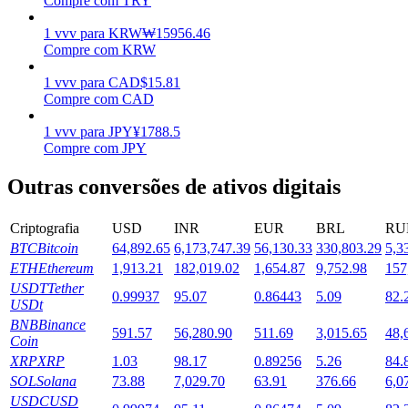
Compre com TRY
Estacamento
1
vvv
para
KRW
₩
15956.46
Compre com KRW
Altos retornos e acesso instantâneo
1
vvv
para
CAD
$
15.81
Compre com CAD
1
vvv
para
JPY
¥
1788.5
Compre com JPY
Outras conversões de ativos digitais
Criptografia
USD
INR
EUR
BRL
RU
BTC
Bitcoin
64,892.65
6,173,747.39
56,130.33
330,803.29
5,3
Launchpool
ETH
Ethereum
1,913.21
182,019.02
1,654.87
9,752.98
157
Staking flexível para ganhar tokens populares.
USDT
Tether
0.99937
95.07
0.86443
5.09
82.
USDt
BNB
Binance
591.57
56,280.90
511.69
3,015.65
48,
Coin
XRP
XRP
1.03
98.17
0.89256
5.26
84.
SOL
Solana
73.88
7,029.70
63.91
376.66
6,0
USDC
USD