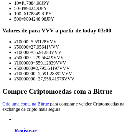
10
=
¥
17884.98
JPY
Torne-se um Trader de Cópias
50
=
¥
89424.9
JPY
100
=
¥
178849.8
JPY
Desfrute da partilha de lucros e comissões de copy trading
500
=
¥
894248.98
JPY
Valores de para VVV a partir de today 03:00
¥
10000
=
5.59128
VVV
¥
50000
=
27.95641
VVV
¥
100000
=
55.91283
VVV
¥
500000
=
279.56419
VVV
¥
1000000
=
559.12839
VVV
¥
5000000
=
2,795.64197
VVV
¥
10000000
=
5,591.28395
VVV
Informação
¥
50000000
=
27,956.41976
VVV
Análise de big data, incluindo informações comerciais, etc.
Compre Criptomoedas com a Bitrue
Crie uma conta na Bitrue
para comprar e vender Criptomoedas na
exchange de cripto mais segura.
Registrar