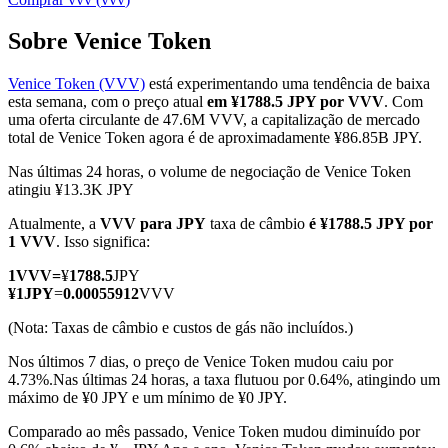
Sobre Venice Token
Venice Token (VVV)
está experimentando uma tendência de baixa
Futuros COIN-M
esta semana, com o preço atual
em ¥1788.5 JPY por VVV
. Com
uma oferta circulante de 47.6M VVV, a capitalização de mercado
Futuros de criptomoeda
total de Venice Token agora é de aproximadamente ¥86.85B JPY.
Nas últimas 24 horas, o volume de negociação de Venice Token
atingiu ¥13.3K JPY
TradFi
Atualmente, a
VVV para JPY
taxa de câmbio
é ¥1788.5 JPY por
Derivativos de ações, câmbio, metais preciosos e commodities
1 VVV
. Isso significa:
1
VVV
=
¥
1788.5
JPY
¥
1
JPY
=
0.00055912
VVV
(Nota: Taxas de câmbio e custos de gás não incluídos.)
Nos últimos 7 dias, o preço de Venice Token mudou caiu por
4.73%.
Nas últimas 24 horas, a taxa flutuou por 0.64%, atingindo um
máximo de ¥0 JPY e um mínimo de ¥0 JPY.
Comparado ao mês passado, Venice Token mudou diminuído por
Futuros de USDC