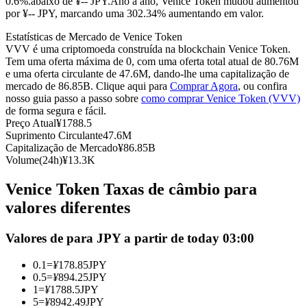
0.6%.abaixo de ¥-- JPY.
Ano a ano, Venice Token mudou aumentou
por ¥-- JPY, marcando uma 302.34% aumentando em valor.
Futuros usando USDC como garantia
Estatísticas de Mercado de Venice Token
VVV é uma criptomoeda construída na blockchain Venice Token.
Tem uma oferta máxima de 0, com uma oferta total atual de 80.76M
e uma oferta circulante de 47.6M, dando-lhe uma capitalização de
mercado de 86.85B. Clique aqui para
Comprar Agora
, ou confira
nosso guia passo a passo sobre
como comprar Venice Token (VVV)
de forma segura e fácil.
Preço Atual
¥
1788.5
Suprimento Circulante
47.6M
Capitalização de Mercado
¥
86.85B
Copiar Trading
Volume(24h)
¥
13.3K
Junte-se aos principais traders
Venice Token Taxas de câmbio para
valores diferentes
Valores de para JPY a partir de today 03:00
0.1
=
¥
178.85
JPY
0.5
=
¥
894.25
JPY
1
=
¥
1788.5
JPY
5
=
¥
8942.49
JPY