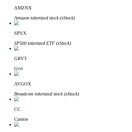
AMZNX
Amazon tokenized stock (xStock)
Investimento Automático
SPYX
Obtenha lucro a longo prazo e interesses flexíveis
SP500 tokenized ETF (xStock)
GRVT
Grvt
AVGOX
Broadcom tokenized stock (xStock)
Aprenda a apostar
Aprenda como ganhar renda passiva
CC
Bitrue
AI
Canton