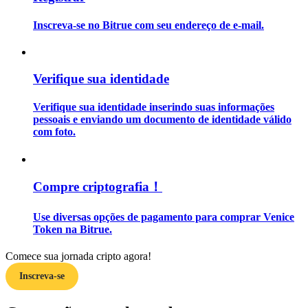
Inscreva-se no Bitrue com seu endereço de e-mail.
Guia
Guia para iniciantes em futuros
Verifique sua identidade
Verifique sua identidade inserindo suas informações
pessoais e enviando um documento de identidade válido
com foto.
Compre criptografia！
Estratégias de negociação
Use diversas opções de pagamento para comprar Venice
Aprenda como se manter lucrativo
Token na Bitrue.
Comece sua jornada cripto agora!
Inscreva-se