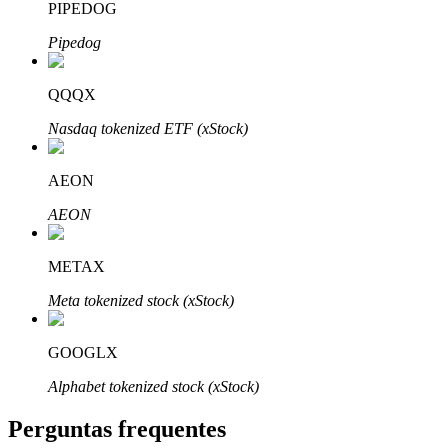
PIPEDOG
Pipedog
QQQX
Parceiros Bitrue
Nasdaq tokenized ETF (xStock)
AEON
AEON
METAX
Meta tokenized stock (xStock)
Afiliados Bitrue
GOOGLX
Até 65% de comissões!
Alphabet tokenized stock (xStock)
Perguntas frequentes