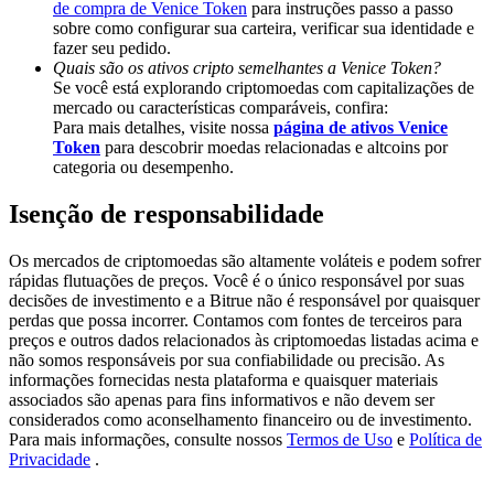
de compra de Venice Token
para instruções passo a passo
Deposit & Trade BTC to Share 25000 USDT prize pool!
sobre como configurar sua carteira, verificar sua identidade e
fazer seu pedido.
Quais são os ativos cripto semelhantes a Venice Token?
Se você está explorando criptomoedas com capitalizações de
Deposit CASHCAT & Win
mercado ou características comparáveis, confira:
Para mais detalhes, visite nossa
página de ativos Venice
Share 500000 CASHCAT prize pool
Token
para descobrir moedas relacionadas e altcoins por
categoria ou desempenho.
Isenção de responsabilidade
Exclusive for BitMart Users
Os mercados de criptomoedas são altamente voláteis e podem sofrer
Register & Trade to Win 500,000 USDT
rápidas flutuações de preços. Você é o único responsável por suas
decisões de investimento e a Bitrue não é responsável por quaisquer
perdas que possa incorrer. Contamos com fontes de terceiros para
preços e outros dados relacionados às criptomoedas listadas acima e
não somos responsáveis por sua confiabilidade ou precisão. As
Precious Metals Trading Carnival
informações fornecidas nesta plataforma e quaisquer materiais
associados são apenas para fins informativos e não devem ser
Trade Gold & Silver · 33,333 USDT Bonus
considerados como aconselhamento financeiro ou de investimento.
Para mais informações, consulte nossos
Termos de Uso
e
Política de
Privacidade
.