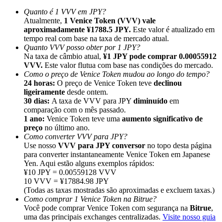
Quanto é 1 VVV em JPY?
Atualmente,
1 Venice Token (VVV) vale
aproximadamente ¥1788.5 JPY.
Este valor é atualizado em
tempo real com base na taxa de mercado atual.
Quanto VVV posso obter por 1 JPY?
Na taxa de câmbio atual,
¥1 JPY pode comprar 0.00055912
Indicação
VVV.
Este valor flutua com base nas condições do mercado.
Convide um amigo para receber recompensas em dinheiro
Como o preço de Venice Token mudou ao longo do tempo?
24 horas:
O preço de Venice Token teve
declinou
BTC Welcome Rewards
ligeiramente
desde ontem.
30 dias:
A taxa de VVV para JPY
diminuído
em
comparação com o mês passado.
1 ano:
Venice Token teve uma
aumento significativo de
preço
no último ano.
Como converter VVV para JPY?
Use nosso
VVV para JPY conversor
no topo desta página
para converter instantaneamente Venice Token em Japanese
Yen. Aqui estão alguns exemplos rápidos:
¥10 JPY = 0.00559128 VVV
10 VVV = ¥17884.98 JPY
(Todas as taxas mostradas são aproximadas e excluem taxas.)
Como comprar 1 Venice Token na Bitrue?
Você pode comprar Venice Token com segurança na
Bitrue
,
BTC Welcome Rewards
uma das principais exchanges centralizadas.
Visite nosso guia