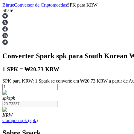
Bitrue
Conversor de Criptomoedas
SPK
para
KRW
Share
Futuros
Converter Spark
spk
para South Korean
1 SPK = ₩20.73 KRW
SPK para KRW: 1 Spark se converte em ₩20.73 KRW a partir de Au
Futuros de USDT
spk
spk
Futuros usando USDT como garantia
KRW
Comprar
spk
(
spk
)
Sobre Spark