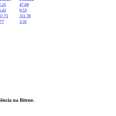
2.25
47.69
6.43
9.53
37.75
311.78
.77
3.35
dência na
Bitrue
.