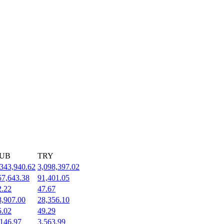
UB
TRY
,343,940.62
3,098,397.02
57,643.38
91,401.05
2.22
47.67
8,907.00
28,356.10
5.02
49.29
,146.97
3,563.99