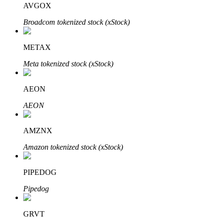
AVGOX
Broadcom tokenized stock (xStock)
Bloqueios de BTR
Investimentos exclusivos para titulares de BTR
METAX
Meta tokenized stock (xStock)
AEON
AEON
AMZNX
Empréstimos
Amazon tokenized stock (xStock)
Serviço de empréstimo apoiado por criptografia
PIPEDOG
Pipedog
GRVT