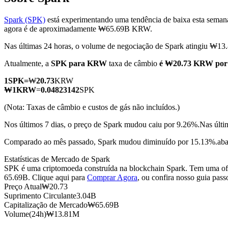
Spark (SPK)
está experimentando uma tendência de baixa esta seman
agora é de aproximadamente ₩65.69B KRW.
Nas últimas 24 horas, o volume de negociação de Spark atingiu 
Futuros COIN-M
Atualmente, a
SPK para KRW
taxa de câmbio
é ₩20.73 KRW por
Futuros de criptomoeda
1
SPK
=
₩
20.73
KRW
₩
1
KRW
=
0.04823142
SPK
TradFi
(Nota: Taxas de câmbio e custos de gás não incluídos.)
Derivativos de ações, câmbio, metais preciosos e commodities
Nos últimos 7 dias, o preço de Spark mudou caiu por 9.26%.
Nas últ
Comparado ao mês passado, Spark mudou diminuído por 15.13%.ab
Estatísticas de Mercado de Spark
SPK é uma criptomoeda construída na blockchain Spark. Tem uma ofer
65.69B. Clique aqui para
Comprar Agora
, ou confira nosso guia pas
Preço Atual
₩
20.73
Suprimento Circulante
3.04B
Capitalização de Mercado
₩
65.69B
Volume(24h)
₩
13.81M
Futuros de USDC