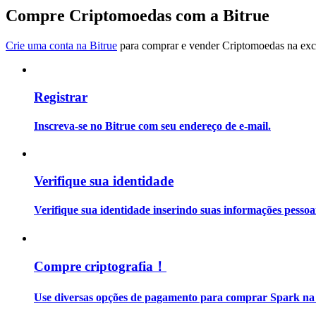
Torne-se um Trader de Cópias
Compre Criptomoedas com a Bitrue
Desfrute da partilha de lucros e comissões de copy trading
Crie uma conta na Bitrue
para comprar e vender Criptomoedas na exch
Registrar
Inscreva-se no Bitrue com seu endereço de e-mail.
Informação
Verifique sua identidade
Análise de big data, incluindo informações comerciais, etc.
Verifique sua identidade inserindo suas informações pesso
Compre criptografia！
Use diversas opções de pagamento para comprar Spark na 