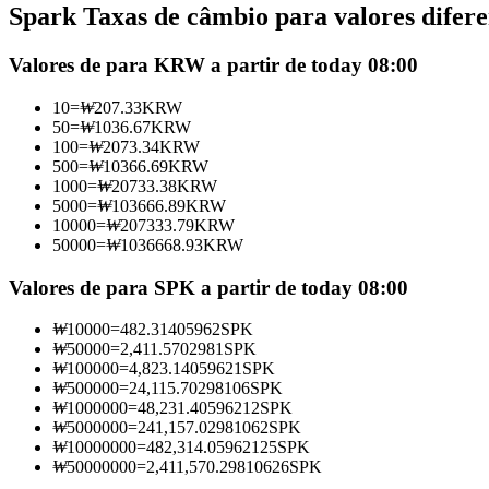
Spark Taxas de câmbio para valores difere
Futuros usando USDC como garantia
Valores de para KRW a partir de today 08:00
10
=
₩
207.33
KRW
50
=
₩
1036.67
KRW
100
=
₩
2073.34
KRW
500
=
₩
10366.69
KRW
1000
=
₩
20733.38
KRW
5000
=
₩
103666.89
KRW
10000
=
₩
207333.79
KRW
50000
=
₩
1036668.93
KRW
Copiar Trading
Junte-se aos principais traders
Valores de para SPK a partir de today 08:00
₩
10000
=
482.31405962
SPK
₩
50000
=
2,411.5702981
SPK
₩
100000
=
4,823.14059621
SPK
₩
500000
=
24,115.70298106
SPK
₩
1000000
=
48,231.40596212
SPK
₩
5000000
=
241,157.02981062
SPK
₩
10000000
=
482,314.05962125
SPK
₩
50000000
=
2,411,570.29810626
SPK