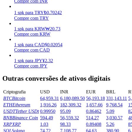
Compre com INR
Ganhar
1
spk
para
TRY
₺
0.70242
Compre com TRY
1
spk
para
KRW
₩
20.73
Compre com KRW
1
spk
para
CAD
$
0.02054
Compre com CAD
1
spk
para
JPY
¥
2.32
Compre com JPY
Porquinho poderoso
Outras conversões de ativos digitais
Ganhe recompensas competitivas diariamente
Criptografia
USD
INR
EUR
BRL
R
BTC
Bitcoin
64,959.31
6,180,089.50
56,193.18
331,143.11
5
ETH
Ethereum
1,916.26
182,309.32
1,657.66
9,768.54
1
USDT
Tether USDt
0.99950
95.09
0.86462
5.09
8
BNB
Binance Coin
594.49
56,559.32
514.27
3,030.57
4
XRP
XRP
1.03
98.33
0.89408
5.26
8
SOL
Solana
74.72
7,108.77
64.63
380.90
6