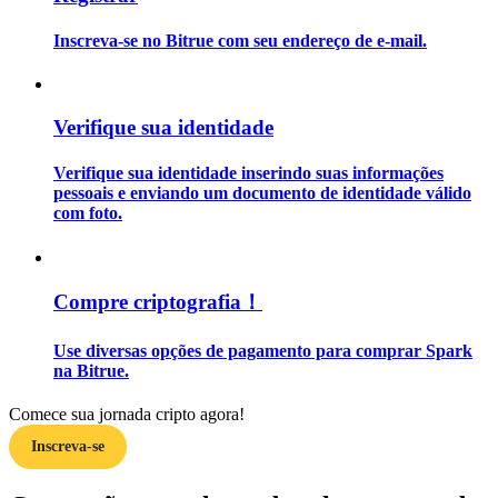
Inscreva-se no Bitrue com seu endereço de e-mail.
Guia
Guia para iniciantes em futuros
Verifique sua identidade
Verifique sua identidade inserindo suas informações
pessoais e enviando um documento de identidade válido
com foto.
Compre criptografia！
Estratégias de negociação
Use diversas opções de pagamento para comprar Spark
Aprenda como se manter lucrativo
na Bitrue.
Comece sua jornada cripto agora!
Inscreva-se