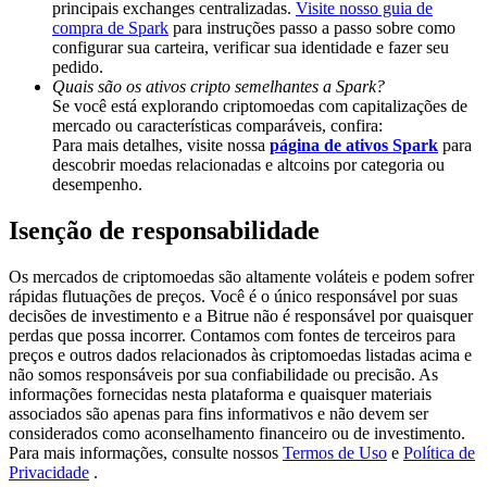
principais exchanges centralizadas.
Visite nosso guia de
Share 500000 CASHCAT prize pool
compra de Spark
para instruções passo a passo sobre como
configurar sua carteira, verificar sua identidade e fazer seu
pedido.
Quais são os ativos cripto semelhantes a Spark?
Exclusive for BitMart Users
Se você está explorando criptomoedas com capitalizações de
mercado ou características comparáveis, confira:
Register & Trade to Win 500,000 USDT
Para mais detalhes, visite nossa
página de ativos Spark
para
descobrir moedas relacionadas e altcoins por categoria ou
desempenho.
Isenção de responsabilidade
Precious Metals Trading Carnival
Trade Gold & Silver · 33,333 USDT Bonus
Os mercados de criptomoedas são altamente voláteis e podem sofrer
rápidas flutuações de preços. Você é o único responsável por suas
decisões de investimento e a Bitrue não é responsável por quaisquer
perdas que possa incorrer. Contamos com fontes de terceiros para
preços e outros dados relacionados às criptomoedas listadas acima e
USDT New User Exclusive 10% APR
não somos responsáveis por sua confiabilidade ou precisão. As
informações fornecidas nesta plataforma e quaisquer materiais
USDT Flexible Staking | Daily Rewards
associados são apenas para fins informativos e não devem ser
considerados como aconselhamento financeiro ou de investimento.
Para mais informações, consulte nossos
Termos de Uso
e
Política de
Privacidade
.