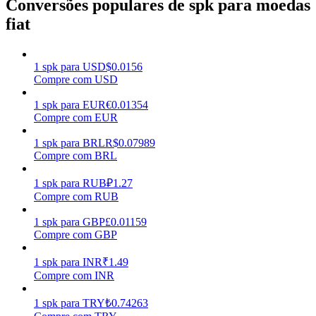
Conversões populares de spk para moedas
fiat
Ganhar
1
spk
para
USD
$
0.0156
Compre com USD
1
spk
para
EUR
€
0.01354
Compre com EUR
1
spk
para
BRL
R$
0.07989
Compre com BRL
Porquinho poderoso
1
spk
para
RUB
₽
1.27
Compre com RUB
Ganhe recompensas competitivas diariamente
1
spk
para
GBP
£
0.01159
Compre com GBP
1
spk
para
INR
₹
1.49
Compre com INR
1
spk
para
TRY
₺
0.74263