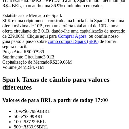
11.14%.abaixo de R$-- BRL.
Ano a ano, Spark mudou declinou por
R$-- BRL, marcando uma 86.9% diminuindo em valor.
Futuros usando USDC como garantia
Estatísticas de Mercado de Spark
SPK é uma criptomoeda construída na blockchain Spark. Tem uma
oferta máxima de 10B, com uma oferta total atual de 10B e uma
oferta circulante de 3.01B, dando-lhe uma capitalização de mercado
de 239.06M. Clique aqui para
Comprar Agora
, ou confira nosso
guia passo a passo sobre
como comprar Spark (SPK)
de forma
segura e fácil.
Preço Atual
R$
0.07989
Suprimento Circulante
3.01B
Capitalização de Mercado
R$
239.06M
Copiar Trading
Volume(24h)
R$
4.71M
Junte-se aos principais traders
Spark Taxas de câmbio para valores
diferentes
Valores de para BRL a partir de today 17:00
10
=
R$
0.79893
BRL
50
=
R$
3.99
BRL
100
=
R$
7.99
BRL
500
=
R$
39.95
BRL