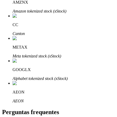
AMZNX
Amazon tokenized stock (xStock)
CC
Parceiros Bitrue
Canton
METAX
Meta tokenized stock (xStock)
GOOGLX
Alphabet tokenized stock (xStock)
Afiliados Bitrue
AEON
Até 65% de comissões!
AEON
Perguntas frequentes