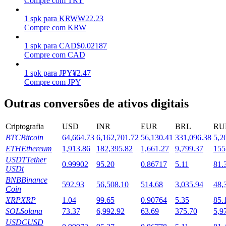
Compre com TRY
Estacamento
1
spk
para
KRW
₩
22.23
Compre com KRW
Altos retornos e acesso instantâneo
1
spk
para
CAD
$
0.02187
Compre com CAD
1
spk
para
JPY
¥
2.47
Compre com JPY
Outras conversões de ativos digitais
Criptografia
USD
INR
EUR
BRL
RU
BTC
Bitcoin
64,664.73
6,162,701.72
56,130.41
331,096.38
5,2
Launchpool
ETH
Ethereum
1,913.86
182,395.82
1,661.27
9,799.37
155
Staking flexível para ganhar tokens populares.
USDT
Tether
0.99902
95.20
0.86717
5.11
81.
USDt
BNB
Binance
592.93
56,508.10
514.68
3,035.94
48,
Coin
XRP
XRP
1.04
99.65
0.90764
5.35
85.
SOL
Solana
73.37
6,992.92
63.69
375.70
5,9
USDC
USD