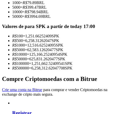
1000
=
R$
79.89
BRL
Torne-se um Trader de Cópias
5000
=
R$
399.47
BRL
10000
=
R$
798.94
BRL
Desfrute da partilha de lucros e comissões de copy trading
50000
=
R$
3994.69
BRL
Valores de para SPK a partir de today 17:00
R$
100
=
1,251.66252409
SPK
R$
500
=
6,258.31262047
SPK
R$
1000
=
12,516.62524095
SPK
R$
5000
=
62,583.12620477
SPK
R$
10000
=
125,166.25240954
SPK
R$
50000
=
625,831.2620477
SPK
R$
100000
=
1,251,662.52409541
SPK
Informação
R$
500000
=
6,258,312.62047708
SPK
Análise de big data, incluindo informações comerciais, etc.
Compre Criptomoedas com a Bitrue
Crie uma conta na Bitrue
para comprar e vender Criptomoedas na
exchange de cripto mais segura.
Registrar