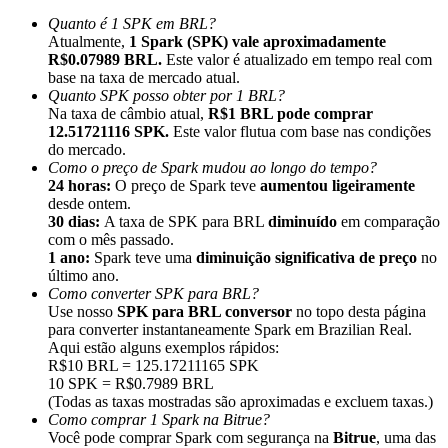
Quanto é 1 SPK em BRL?
Atualmente,
1 Spark (SPK) vale aproximadamente
R$0.07989 BRL.
Este valor é atualizado em tempo real com
base na taxa de mercado atual.
Quanto SPK posso obter por 1 BRL?
Na taxa de câmbio atual,
R$1 BRL pode comprar
Indicação
12.51721116 SPK.
Este valor flutua com base nas condições
Convide um amigo para receber recompensas em dinheiro
do mercado.
Como o preço de Spark mudou ao longo do tempo?
Deposit CASHCAT & Win
24 horas:
O preço de Spark teve
aumentou ligeiramente
desde ontem.
30 dias:
A taxa de SPK para BRL
diminuído
em comparação
com o mês passado.
1 ano:
Spark teve uma
diminuição significativa de preço
no
último ano.
Como converter SPK para BRL?
Use nosso
SPK para BRL conversor
no topo desta página
para converter instantaneamente Spark em Brazilian Real.
Aqui estão alguns exemplos rápidos:
R$10 BRL = 125.17211165 SPK
10 SPK = R$0.7989 BRL
(Todas as taxas mostradas são aproximadas e excluem taxas.)
Como comprar 1 Spark na Bitrue?
Deposit CASHCAT & Win
Você pode comprar Spark com segurança na
Bitrue
, uma das