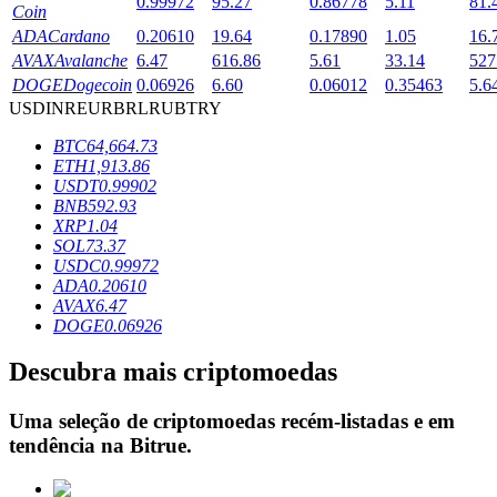
0.99972
95.27
0.86778
5.11
81.
Coin
ADA
Cardano
0.20610
19.64
0.17890
1.05
16.
AVAX
Avalanche
6.47
616.86
5.61
33.14
527
Bloqueios de BTR
DOGE
Dogecoin
0.06926
6.60
0.06012
0.35463
5.6
USD
INR
EUR
BRL
RUB
TRY
Investimentos exclusivos para titulares de BTR
BTC
64,664.73
ETH
1,913.86
USDT
0.99902
BNB
592.93
XRP
1.04
SOL
73.37
USDC
0.99972
ADA
0.20610
AVAX
6.47
DOGE
0.06926
Empréstimos
Descubra mais criptomoedas
Serviço de empréstimo apoiado por criptografia
Uma seleção de criptomoedas recém-listadas e em
tendência na
Bitrue
.