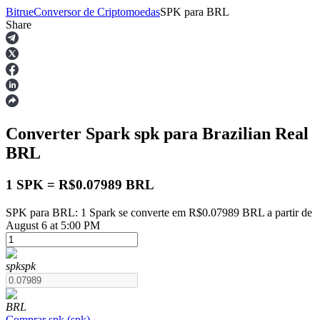
Bitrue
Conversor de Criptomoedas
SPK
para
BRL
Share
Futuros
Converter Spark
spk
para Brazilian Real
BRL
1 SPK = R$0.07989 BRL
SPK para BRL: 1 Spark se converte em R$0.07989 BRL a partir de
Futuros de USDT
August 6 at 5:00 PM
Futuros usando USDT como garantia
spk
spk
BRL
Comprar
spk
(
spk
)