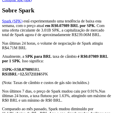
Sobre Spark
Spark (SPK)
está experimentando uma tendência de baixa esta
Futuros COIN-M
semana, com o preço atual
em R$0.07989 BRL por SPK
. Com
uma oferta circulante de 3.01B SPK, a capitalização de mercado
Futuros de criptomoeda
total de Spark agora é de aproximadamente R$239.06M BRL.
Nas últimas 24 horas, o volume de negociação de Spark atingiu
R$4.71M BRL
TradFi
Atualmente, a
SPK para BRL
taxa de câmbio
é R$0.07989 BRL
Derivativos de ações, câmbio, metais preciosos e commodities
por 1 SPK
. Isso significa:
1
SPK
=
R$
0.07989
BRL
R$
1
BRL
=
12.51721116
SPK
(Nota: Taxas de câmbio e custos de gás não incluídos.)
Nos últimos 7 dias, o preço de Spark mudou caiu por 0.91%.
Nas
últimas 24 horas, a taxa flutuou por 1.63%, atingindo um máximo de
R$0 BRL e um mínimo de R$0 BRL.
Comparado ao mês passado, Spark mudou diminuído por
Futuros de USDC