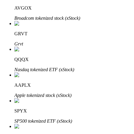
AVGOX
Broadcom tokenized stock (xStock)
Investimento Automático
GRVT
Obtenha lucro a longo prazo e interesses flexíveis
Grvt
QQQX
Nasdaq tokenized ETF (xStock)
AAPLX
Apple tokenized stock (xStock)
Aprenda a apostar
Aprenda como ganhar renda passiva
SPYX
Bitrue
AI
SP500 tokenized ETF (xStock)