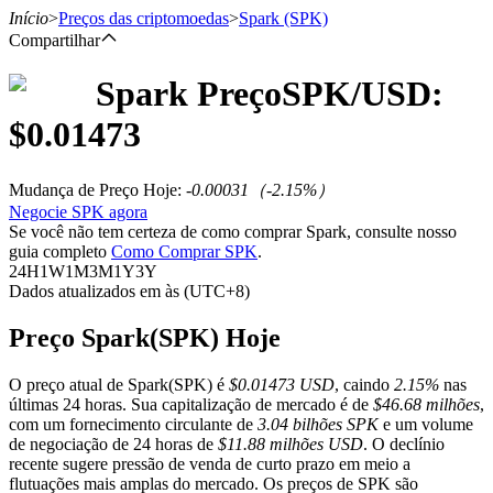
Início
>
Preços das criptomoedas
>
Spark
(SPK)
Compartilhar
Spark
Preço
SPK
/USD:
Futuros
$
0.01473
Mudança de Preço Hoje
:
-0.00031
（
-2.15
%）
Negocie SPK agora
Se você não tem certeza de como comprar Spark, consulte nosso
guia completo
Como Comprar SPK
.
24H
1W
1M
3M
1Y
3Y
Dados atualizados em às (UTC+8)
Futuros de USDT
Preço Spark(SPK) Hoje
Futuros usando USDT como garantia
O preço atual de Spark(SPK) é
$0.01473 USD
, caindo
2.15%
nas
últimas 24 horas. Sua capitalização de mercado é de
$46.68 milhões
,
com um fornecimento circulante de
3.04 bilhões SPK
e um volume
de negociação de 24 horas de
$11.88 milhões USD
. O declínio
recente sugere pressão de venda de curto prazo em meio a
flutuações mais amplas do mercado. Os preços de SPK são