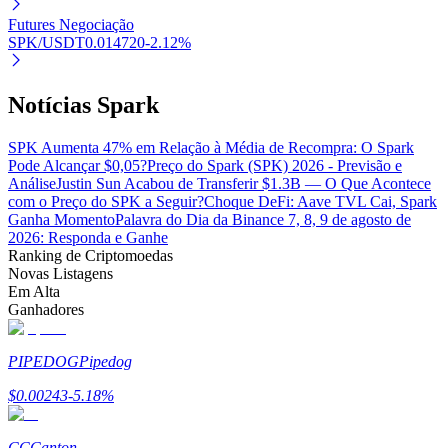
Futures Negociação
SPK/USDT
0.014720
-2.12
%
Notícias Spark
Parceiros Bitrue
SPK Aumenta 47% em Relação à Média de Recompra: O Spark
Pode Alcançar $0,05?
Preço do Spark (SPK) 2026 - Previsão e
Análise
Justin Sun Acabou de Transferir $1.3B — O Que Acontece
com o Preço do SPK a Seguir?
Choque DeFi: Aave TVL Cai, Spark
Ganha Momento
Palavra do Dia da Binance 7, 8, 9 de agosto de
2026: Responda e Ganhe
Ranking de Criptomoedas
Novas Listagens
Em Alta
Ganhadores
Afiliados Bitrue
Até 65% de comissões!
PIPEDOG
Pipedog
$
0.00243
-5.18
%
CC
Canton