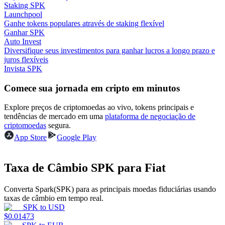
Staking SPK
Launchpool
Ganhar
Ganhe tokens populares através de staking flexível
Ganhar SPK
Auto Invest
Diversifique seus investimentos para ganhar lucros a longo prazo e
juros flexíveis
Invista SPK
Comece sua jornada em cripto em minutos
Explore preços de criptomoedas ao vivo, tokens principais e
tendências de mercado em uma
plataforma de negociação de
Porquinho poderoso
criptomoedas
segura.
App Store
Google Play
Ganhe recompensas competitivas diariamente
Taxa de Câmbio SPK para Fiat
Converta Spark(SPK) para as principais moedas fiduciárias usando
taxas de câmbio em tempo real.
SPK
to
USD
$
0.01473