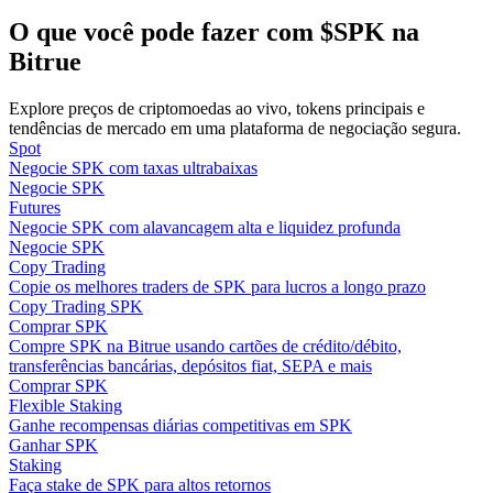
O que você pode fazer com $SPK na
Guia
Bitrue
Guia para iniciantes em futuros
Explore preços de criptomoedas ao vivo, tokens principais e
tendências de mercado em uma plataforma de negociação segura.
Spot
Negocie SPK com taxas ultrabaixas
Negocie SPK
Futures
Negocie SPK com alavancagem alta e liquidez profunda
Negocie SPK
Copy Trading
Copie os melhores traders de SPK para lucros a longo prazo
Copy Trading SPK
Estratégias de negociação
Comprar SPK
Compre SPK na Bitrue usando cartões de crédito/débito,
Aprenda como se manter lucrativo
transferências bancárias, depósitos fiat, SEPA e mais
Comprar SPK
Flexible Staking
Ganhe recompensas diárias competitivas em SPK
Ganhar SPK
Staking
Faça stake de SPK para altos retornos