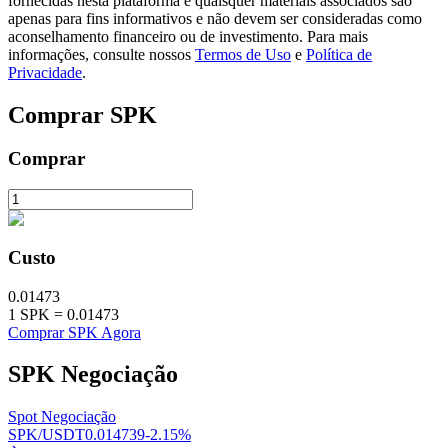
fornecidas nesta plataforma e quaisquer materiais associados são
apenas para fins informativos e não devem ser consideradas como
aconselhamento financeiro ou de investimento. Para mais
informações, consulte nossos
Termos de Uso
e
Política de
Privacidade
.
Investimento Automático
Comprar
SPK
Obtenha lucro a longo prazo e interesses flexíveis
Comprar
Custo
0.01473
1
SPK
=
0.01473
Aprenda a apostar
Comprar SPK Agora
Aprenda como ganhar renda passiva
SPK
Negociação
Bitrue
AI
Spot Negociação
SPK/USDT
0.014739
-2.15
%