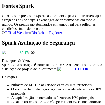
Torne-se um Trader de Cópias
Fontes Spark
Desfrute da partilha de lucros e comissões de copy trading
Os dados de preços de Spark são fornecidos pela CoinMarketCap e
agregados das principais exchanges de criptomoedas em todo o
mundo. Os preços são atualizados em tempo real para refletir as
condições atuais do mercado.
Official Website
Blockchain Explorer
Spark Avaliação de Segurança
85.17
/100
Informação
Destaques & Alertas
Spark
A classificação é fornecida por um site de terceiros, indicando
Análise de big data, incluindo informações comerciais, etc.
a situação do projeto de investimento.
CERTIK
Destaques
Número de MAU classifica-se entre os 10% principais
O volume diário de negociação está classificado entre os 10%
principais.
A capitalização de mercado está entre as 10% principais.
A saúde do repositório de código está em excelente condição.