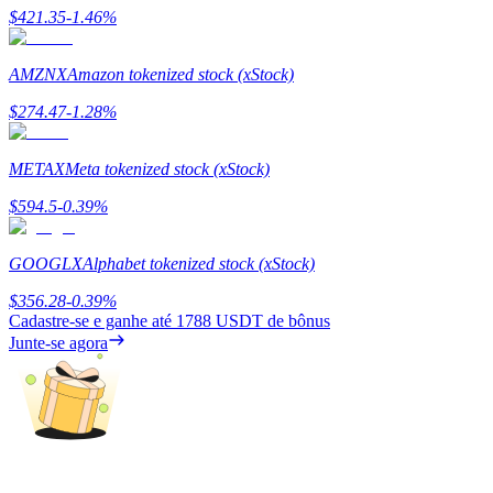
Deposit & Trade BTC to Share 25000 USDT prize pool!
$
421.35
-1.46
%
AMZNX
Amazon tokenized stock (xStock)
Deposit CASHCAT & Win
$
274.47
-1.28
%
Share 500000 CASHCAT prize pool
METAX
Meta tokenized stock (xStock)
$
594.5
-0.39
%
Exclusive for BitMart Users
GOOGLX
Alphabet tokenized stock (xStock)
Register & Trade to Win 500,000 USDT
$
356.28
-0.39
%
Cadastre-se e ganhe até
1788 USDT
de bônus
Junte-se agora
Precious Metals Trading Carnival
Trade Gold & Silver · 33,333 USDT Bonus