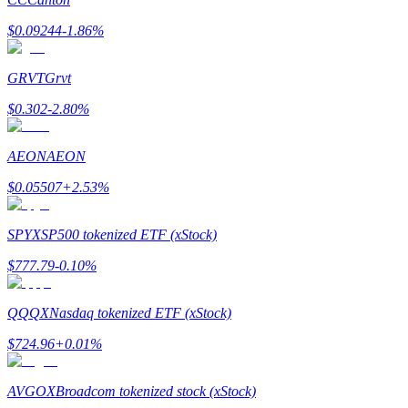
$
0.09244
-1.86
%
GRVT
Grvt
Indicação
$
0.302
-2.80
%
Convide um amigo para receber recompensas em dinheiro
AEON
AEON
BTC Welcome Rewards
$
0.05507
+
2.53
%
SPYX
SP500 tokenized ETF (xStock)
$
777.79
-0.10
%
QQQX
Nasdaq tokenized ETF (xStock)
$
724.96
+
0.01
%
BTC Welcome Rewards
AVGOX
Broadcom tokenized stock (xStock)