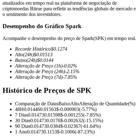
atualizados em tempo real na plataforma de negociação de
criptomoedas Bitrue para refletir as tendências globais de mercado e
o sentimento dos investidores.
Desempenho do Gráfico Spark
Futuros COIN-M
Acompanhe o desempenho do preço de Spark(SPK) em tempo real.
Futuros de criptomoeda
Recorde Histórico
$
0.1274
Alto
(24h)
$
0.01513
Baixo
(24h)
$
0.0144
TradFi
Alteração de Preço
(1h)
-0.02
%
Alteração de Preço
(24h)
-2.15
%
Derivativos de ações, câmbio, metais preciosos e commodities
Alteração de Preço
(7d)
-7.85
%
Histórico de Preços de SPK
Comparação de Datas
Baixo
Alto
Alteração de Quantidade
(%)
48H
0.01446
0.01563
$
-0.000903
(
-5.77
%)
7 Dias
0.01473
0.01598
$
-0.001255
(
-7.85
%)
30 Dias
0.01473
0.0176
$
-0.002632
(
-15.15
%)
90 Dias
0.01473
0.0384
$
-0.02367
(
-61.64
%)
1 Ano
0.01473
0.1153
$
-0.1006
(
-87.23
%)
Futuros de USDC