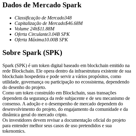
Dados de Mercado Spark
Futuros usando USDC como garantia
Classificação de Mercado
348
Capitalização de Mercado
$
46.68M
Volume 24h
$
11.88M
Oferta Circulante
3.04B
SPK
Oferta Máxima
10.00B
SPK
Sobre Spark (SPK)
Spark (SPK) é um token digital baseado em blockchain emitido na
Copiar Trading
rede Blockchain. Ele opera dentro da infraestrutura existente de sua
blockchain hospedeira e pode servir a vários propósitos, como
Junte-se aos principais traders
utilidade, governança ou participação no ecossistema, dependendo
do desenho do projeto.
Como um token construído em Blockchain, suas transações
dependem da segurança da rede subjacente e de seu mecanismo de
consenso. A adoção e o desempenho de mercado dependem do
desenvolvimento do projeto, do engajamento da comunidade e da
dinâmica geral do mercado cripto.
Os investidores devem revisar a documentação oficial do projeto
para entender melhor seus casos de uso pretendidos e sua
tokenomics.