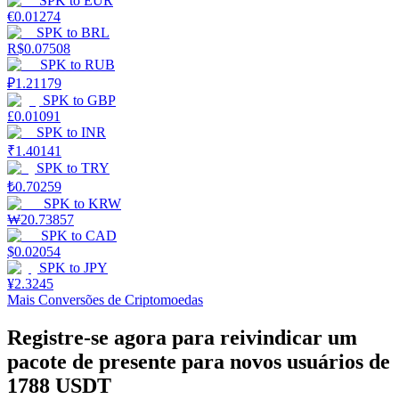
SPK
to
EUR
€
0.01274
Estacamento
SPK
to
BRL
R$
0.07508
Altos retornos e acesso instantâneo
SPK
to
RUB
₽
1.21179
SPK
to
GBP
£
0.01091
SPK
to
INR
₹
1.40141
SPK
to
TRY
₺
0.70259
SPK
to
KRW
₩
20.73857
SPK
to
CAD
Launchpool
$
0.02054
SPK
to
JPY
Staking flexível para ganhar tokens populares.
¥
2.3245
Mais Conversões de Criptomoedas
Registre-se agora para reivindicar um
pacote de presente para novos usuários de
1788 USDT