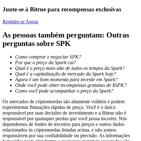
Junte-se à Bitrue para recompensas exclusivas
Bloqueios de BTR
Registre-se Agora
Investimentos exclusivos para titulares de BTR
As pessoas também perguntam: Outras
perguntas sobre SPK
Como comprar e negociar SPK?
Por que o preço da Spark cai?
Qual é o preço mais alto de todos os tempos da Spark?
Qual é a capitalização de mercado da Spark hoje?
Agora é um bom momento para investir em Spark?
Onde você pode obter recompensas gratuitas de $SPK?
Como você pode acompanhar o preço da Spark?
Empréstimos
Os mercados de criptomoedas são altamente voláteis e podem
Serviço de empréstimo apoiado por criptografia
experimentar flutuações rápidas de preço. Você é o único
responsável por suas decisões de investimento e a Bitrue não é
responsável por quaisquer perdas que você possa incorrer. Nós
dependemos de fontes de terceiros para preços e outros dados
relacionados às criptomoedas listadas acima, e não somos
responsáveis por sua confiabilidade ou precisão. As informações