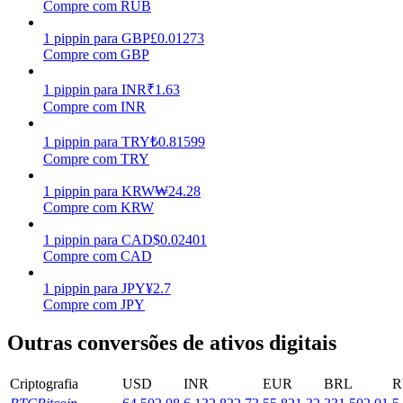
Compre com RUB
Ganhar
1
pippin
para
GBP
£
0.01273
Compre com GBP
1
pippin
para
INR
₹
1.63
Compre com INR
1
pippin
para
TRY
₺
0.81599
Compre com TRY
1
pippin
para
KRW
₩
24.28
Compre com KRW
Porquinho poderoso
1
pippin
para
CAD
$
0.02401
Ganhe recompensas competitivas diariamente
Compre com CAD
1
pippin
para
JPY
¥
2.7
Compre com JPY
Outras conversões de ativos digitais
Criptografia
USD
INR
EUR
BRL
R