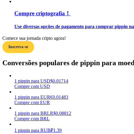
Compre criptografia！
Guia
Guia para iniciantes em futuros
Use diversas opções de pagamento para comprar pippin na
Comece sua jornada cripto agora!
Inscreva-se
Conversões populares de pippin para moeda
1
pippin
para
USD
$
0.01714
Estratégias de negociação
Compre com USD
Aprenda como se manter lucrativo
1
pippin
para
EUR
€
0.01483
Compre com EUR
1
pippin
para
BRL
R$
0.08812
Compre com BRL
1
pippin
para
RUB
₽
1.39