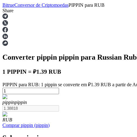
Bitrue
Conversor de Criptomoedas
PIPPIN
para
RUB
Share
Futuros
Converter pippin
pippin
para Russian Rub
1 PIPPIN = ₽1.39 RUB
PIPPIN para RUB: 1 pippin se converte em ₽1.39 RUB a partir de A
Futuros de USDT
pippin
pippin
Futuros usando USDT como garantia
RUB
Comprar
pippin
(
pippin
)