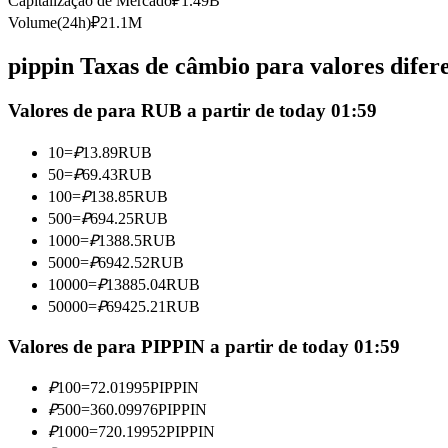
Capitalização de Mercado
₽
1.49B
Futuros usando USDC como garantia
Volume(24h)
₽
21.1M
pippin Taxas de câmbio para valores difer
Valores de para RUB a partir de today 01:59
10
=
₽
13.89
RUB
50
=
₽
69.43
RUB
100
=
₽
138.85
RUB
500
=
₽
694.25
RUB
Copiar Trading
1000
=
₽
1388.5
RUB
Junte-se aos principais traders
5000
=
₽
6942.52
RUB
10000
=
₽
13885.04
RUB
50000
=
₽
69425.21
RUB
Valores de para PIPPIN a partir de today 01:59
₽
100
=
72.01995
PIPPIN
₽
500
=
360.09976
PIPPIN
₽
1000
=
720.19952
PIPPIN