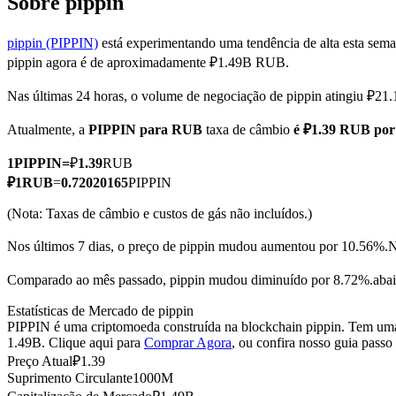
Sobre pippin
pippin (PIPPIN)
está experimentando uma tendência de alta esta sem
pippin agora é de aproximadamente ₽1.49B RUB.
Futuros COIN-M
Nas últimas 24 horas, o volume de negociação de pippin atingiu ₽
Futuros de criptomoeda
Atualmente, a
PIPPIN para RUB
taxa de câmbio
é ₽1.39 RUB por
1
PIPPIN
=
₽
1.39
RUB
TradFi
₽
1
RUB
=
0.72020165
PIPPIN
Derivativos de ações, câmbio, metais preciosos e commodities
(Nota: Taxas de câmbio e custos de gás não incluídos.)
Nos últimos 7 dias, o preço de pippin mudou aumentou por 10.56%.
N
Comparado ao mês passado, pippin mudou diminuído por 8.72%.aba
Estatísticas de Mercado de pippin
PIPPIN é uma criptomoeda construída na blockchain pippin. Tem uma 
1.49B. Clique aqui para
Comprar Agora
, ou confira nosso guia passo
Preço Atual
₽
1.39
Suprimento Circulante
1000M
Futuros de USDC