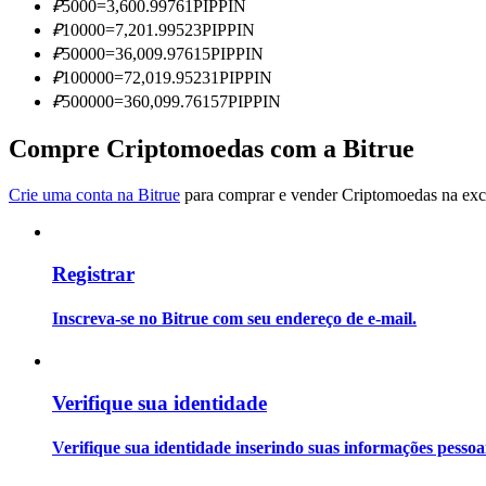
₽
5000
=
3,600.99761
PIPPIN
Torne-se um Trader de Cópias
₽
10000
=
7,201.99523
PIPPIN
Desfrute da partilha de lucros e comissões de copy trading
₽
50000
=
36,009.97615
PIPPIN
₽
100000
=
72,019.95231
PIPPIN
₽
500000
=
360,099.76157
PIPPIN
Compre Criptomoedas com a Bitrue
Crie uma conta na Bitrue
para comprar e vender Criptomoedas na exch
Registrar
Informação
Análise de big data, incluindo informações comerciais, etc.
Inscreva-se no Bitrue com seu endereço de e-mail.
Verifique sua identidade
Verifique sua identidade inserindo suas informações pesso