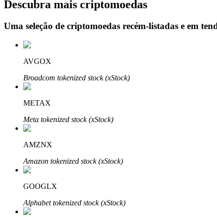
Descubra mais criptomoedas
Uma seleção de criptomoedas recém-listadas e em ten
Bloqueios de BTR
Investimentos exclusivos para titulares de BTR
AVGOX
Broadcom tokenized stock (xStock)
METAX
Meta tokenized stock (xStock)
AMZNX
Empréstimos
Amazon tokenized stock (xStock)
Serviço de empréstimo apoiado por criptografia
GOOGLX
Alphabet tokenized stock (xStock)